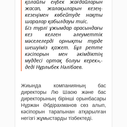
қолайлы еңбек жағдайларын
жасап, жалақыларын кезең-
кезеңімен көбейтуде нақты
шаралар қабылдауы тиіс.
Біз түрлі ұжымдар арасындағы
кез келген әлеуметтік
мәселелерді орнықты түрде
шешуіміз қажет. Бұл ретте
кәсіпорын мен әкімдіктің
мүддесі ортақ болуы керек»,-
деді Нұрлыбек Нәлібаев.
Жиында компанияның бас
директоры Лю Шаою және бас
директорының бірінші орынбасары
Нұржан Әбдірахманов сөз алып,
кәсіпорын тарапынан атқарылған
негізгі жұмыстарды тізбектеді.