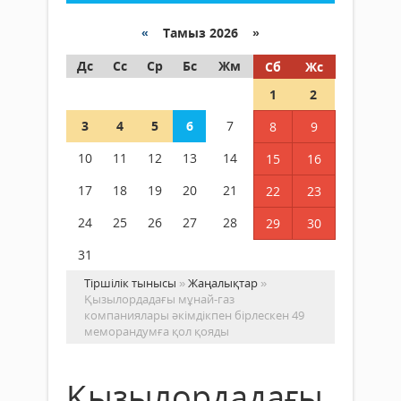
«
Тамыз 2026 »
Дс
Сс
Ср
Бс
Жм
Сб
Жс
1
2
3
4
5
6
7
8
9
10
11
12
13
14
15
16
17
18
19
20
21
22
23
24
25
26
27
28
29
30
31
Тіршілік тынысы
»
Жаңалықтар
»
Қызылордадағы мұнай-газ
компаниялары әкімдікпен бірлескен 49
меморандумға қол қояды
Қызылордадағы