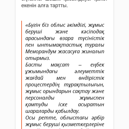
екенін алға тартты.
«Бүгін біз облыс әкімдігі, жұмыс
беруші және кәсіподақ
арасындағы өзара түсіністік
пен ынтымақтастық туралы
Меморандум жасасуға жиналып
отырмыз.
Басты мақсат – еңбек
ұжымындағы әлеуметтік
жағдай мен өндірістік
процестердің тұрақтылығын,
жұмыс орындарын сақтау және
персоналды жұмыспен
қамтуды іске асыратын
шараларды қабылдау.
Осы ретте, облыстағы әрбір
жұмыс беруші қызметкерлеріне