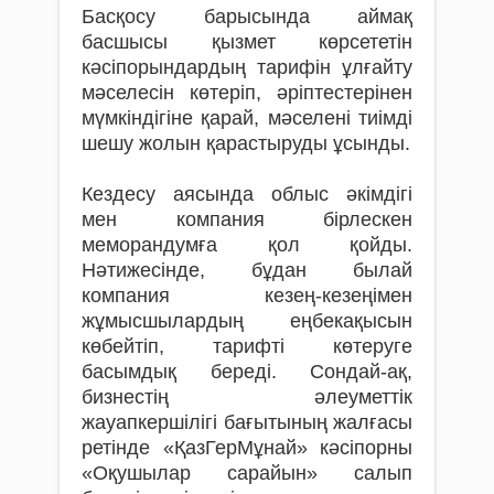
Басқосу барысында аймақ
басшысы қызмет көрсететін
кәсіпорындардың тарифін ұлғайту
мәселесін көтеріп, әріптестерінен
мүмкіндігіне қарай, мәселені тиімді
шешу жолын қарастыруды ұсынды.
Кездесу аясында облыс әкімдігі
мен компания бірлескен
меморандумға қол қойды.
Нәтижесінде, бұдан былай
компания кезең-кезеңімен
жұмысшылардың еңбекақысын
көбейтіп, тарифті көтеруге
басымдық береді. Сондай-ақ,
бизнестің әлеуметтік
жауапкершілігі бағытының жалғасы
ретінде «ҚазГерМұнай» кәсіпорны
«Оқушылар сарайын» салып