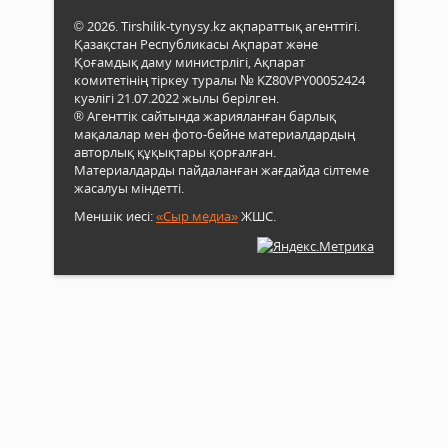
© 2026. Tirshilik-tynysy.kz ақпараттық агенттігі.
Қазақстан Республикасы Ақпарат және
Қоғамдық даму министрлігі, Ақпарат
комитетінің тіркеу туралы № KZ80VPY00052424
куәлігі 21.07.2022 жылы берілген.
® Агенттік сайтында жарияланған барлық
мақалалар мен фото-бейне материалдардың
авторлық құқықтары қорғалған.
Материалдарды пайдаланған жағдайда сілтеме
жасалуы міндетті.
Меншік иесі:
«Сыр медиа»
ЖШС.