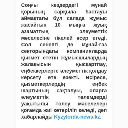
Соңғы кездердегі мұнай
қорының сарқыла бастауы
аймақтағы бұл салада жұмыс
жасайтын 10 мыңға жуық
азаматтың әлеуметтік
мәселесіне тікелей әсер етеді.
Сол себепті де мұнай-газ
секторындағы компанияларда
қызмет ететін жұмысшылардың
жалақысын қысқартпау,
еңбеккерлерге әлеуметтік қолдау
көрсету өте өзекті. Әсіресе,
қызметкерлердің еңбек
шартының
сақталуы, оларға
әлеуметтік төлемдерді
уақытылы төлеу мәселелері
қоғамда жиі көтеріліп келеді, деп
хабарлайды
Kyzylorda-news.kz.