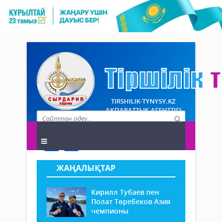
TIRSHILIK-TYNYSY.KZ
АҚПАРАТТЫҚ АГЕНТТІГІ
ЖАҢАЛЫҚТАР
Кирилл Тубаев пен
Полат Төребеков Азия
чемпионы