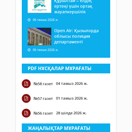
Құрылтай – елдің
ертеңі үшін ортақ
жауапкершілік
06 тамыз 2026 ж.
Open Air: Қызылорда
облысы полиция
департаменті
06 тамыз 2026 ж.
PDF НҰСҚАЛАР МҰРАҒАТЫ
04 тамыз 2026 ж.
№58 газет
01 тамыз 2026 ж.
№57 газет
28 шілде 2026 ж.
№56 газет
ЖАҢАЛЫҚТАР МҰРАҒАТЫ