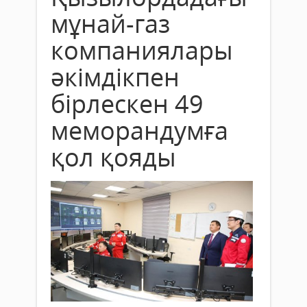
мұнай-газ
компаниялары
әкімдікпен
бірлескен 49
меморандумға
қол қояды