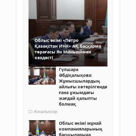
Облыс әкімі «Петро
Қазақстан ИНК» АҚ басқарма
төрағасы Ян Миньюймен
кездесті
Гүлшара
Әбдіқалықова:
Жұмысшылардың
айлығы көтерілгенде
ғана ұжымдағы
жағдай қалыпты
болмақ
Жаңалықтар
Облыс әкімі мұнай
компанияларының
басшыларына