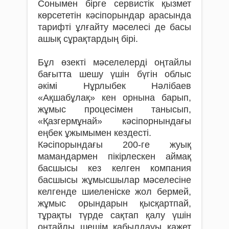
Сонымен бірге сервистік қызмет
көрсететін кәсіпорындар арасында
тарифті ұлғайту мәселесі де басы
ашық сұрақтардың бірі.
Бұл өзекті мәселелерді оңтайлы
бағытта шешу үшін бүгін облыс
әкімі Нұрлыбек Нәлібаев
«Ақшабұлақ» кен орнына барып,
жұмыс процесімен танысып,
«Қазгермұнай» кәсіпорнындағы
еңбек ұжымымен кездесті.
Кәсіпорындағы 200-ге жуық
мамандармен пікірлескен аймақ
басшысы кез келген компания
басшысы жұмысшылар мәселесіне
келгенде шиеленіске жол бермей,
жұмыс орындарын қысқартпай,
тұрақты түрде сақтап қалу үшін
оңтайлы шешім қабылдауы қажет