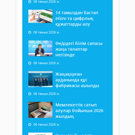
06 тамыз 2026 ж.
14 тамыздан бастап
еGov-та цифрлық
құжаттарды алу
06 тамыз 2026 ж.
Өңірдегі білім сапасы
жаңа талаптар
негізінде
06 тамыз 2026 ж.
Жаңақорған
ауданында құс
фабрикасы ашылды
06 тамыз 2026 ж.
Мемлекеттік сатып
алулар бойынша 2026
жылдың
06 тамыз 2026 ж.