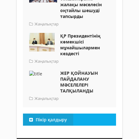
жалақы мәселесін
оңтайлы шешуді
тапсырды
Жаңалықтар
ҚР Президентінің
көмекшісі
мұнайшылармен
кездесті
Жаңалықтар
ЖЕР ҚОЙНАУЫН
ПАЙДАЛАНУ
МӘСЕЛЕЛЕРІ
ТАЛҚЫЛАНДЫ
Жаңалықтар
Пікір қалдыру