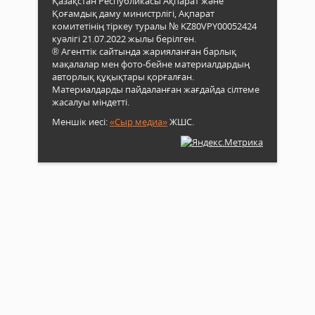
Қазақстан Республикасы Ақпарат және
Қоғамдық даму министрлігі, Ақпарат
комитетінің тіркеу туралы № KZ80VPY00052424
куәлігі 21.07.2022 жылы берілген.
® Агенттік сайтында жарияланған барлық
мақалалар мен фото-бейне материалдардың
авторлық құқықтары қорғалған.
Материалдарды пайдаланған жағдайда сілтеме
жасалуы міндетті.
Меншік иесі:
«Сыр медиа»
ЖШС.