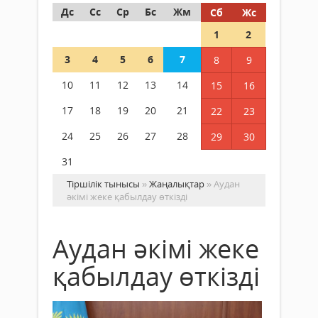
Дс
Сс
Ср
Бс
Жм
Сб
Жс
1
2
3
4
5
6
7
8
9
10
11
12
13
14
15
16
17
18
19
20
21
22
23
24
25
26
27
28
29
30
31
Тіршілік тынысы
»
Жаңалықтар
» Аудан
әкімі жеке қабылдау өткізді
Аудан әкімі жеке
қабылдау өткізді