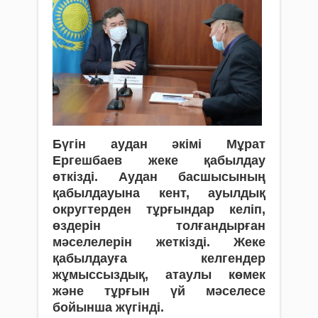
Бүгін аудан әкімі Мұрат
Ергешбаев жеке қабылдау
өткізді. Аудан басшысының
қабылдауына кент, ауылдық
округтерден тұрғындар келіп,
өздерін толғандырған
мәселелерін жеткізді. Жеке
қабылдауға келгендер
жұмыссыздық, атаулы көмек
және тұрғын үй мәселесе
бойынша жүгінді.