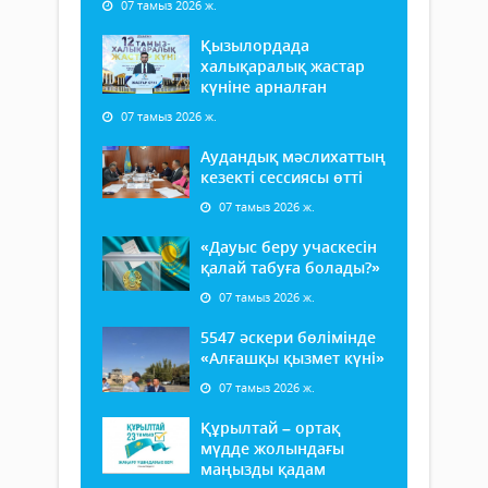
07 тамыз 2026 ж.
Қызылордада
халықаралық жастар
күніне арналған
07 тамыз 2026 ж.
Аудандық мәслихаттың
кезекті сессиясы өтті
07 тамыз 2026 ж.
«Дауыс беру учаскесін
қалай табуға болады?»
07 тамыз 2026 ж.
5547 әскери бөлімінде
«Алғашқы қызмет күні»
07 тамыз 2026 ж.
Құрылтай – ортақ
мүдде жолындағы
маңызды қадам