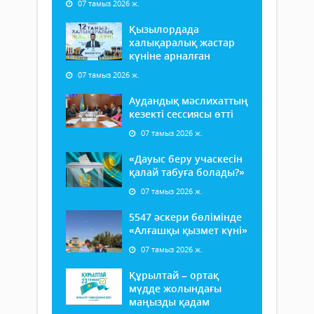
07 тамыз 2026 ж.
Қызылордада
халықаралық жастар
күніне арналған
07 тамыз 2026 ж.
Аудандық мәслихаттың
кезекті сессиясы өтті
07 тамыз 2026 ж.
«Дауыс беру учаскесін
қалай табуға болады?»
07 тамыз 2026 ж.
5547 әскери бөлімінде
«Алғашқы қызмет күні»
07 тамыз 2026 ж.
Құрылтай – ортақ
мүдде жолындағы
маңызды қадам