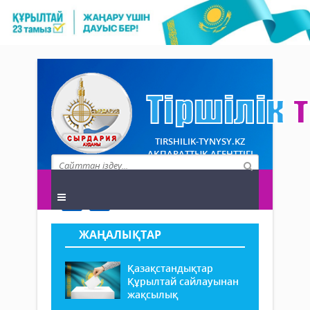
TIRSHILIK-TYNYSY.KZ
АҚПАРАТТЫҚ АГЕНТТІГІ
ЖАҢАЛЫҚТАР
Қазақстандықтар
Құрылтай сайлауынан
жақсылық