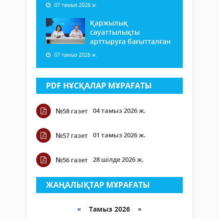
07 тамыз 2026 ж.
Қаржылық
сауаттылықты
арттыруға бағытталған
07 тамыз 2026 ж.
PDF НҰСҚАЛАР МҰРАҒАТЫ
04 тамыз 2026 ж.
№58 газет
01 тамыз 2026 ж.
№57 газет
28 шілде 2026 ж.
№56 газет
ЖАҢАЛЫҚТАР МҰРАҒАТЫ
«
Тамыз 2026 »