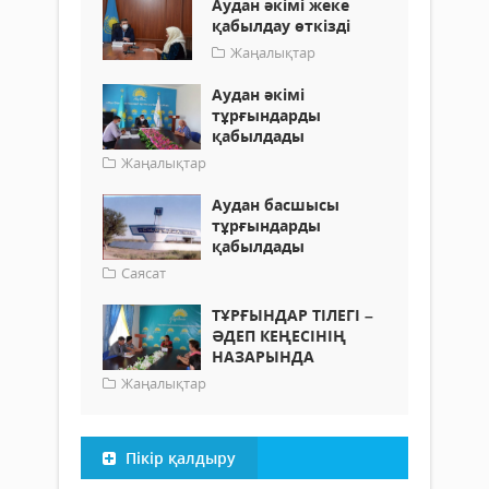
Аудан әкімі жеке
қабылдау өткізді
Жаңалықтар
Аудан әкімі
тұрғындарды
қабылдады
Жаңалықтар
Аудан басшысы
тұрғындарды
қабылдады
Саясат
ТҰРҒЫНДАР ТІЛЕГІ –
ӘДЕП КЕҢЕСІНІҢ
НАЗАРЫНДА
Жаңалықтар
Пікір қалдыру