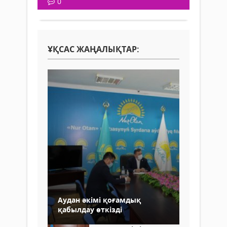
0
ҰҚСАС ЖАҢАЛЫҚТАР:
Аудан әкімі қоғамдық
қабылдау өткізді