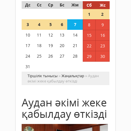
Дс
Сс
Ср
Бс
Жм
Сб
Жс
1
2
3
4
5
6
7
8
9
10
11
12
13
14
15
16
17
18
19
20
21
22
23
24
25
26
27
28
29
30
31
Тіршілік тынысы
»
Жаңалықтар
» Аудан
әкімі жеке қабылдау өткізді
Аудан әкімі жеке
қабылдау өткізді