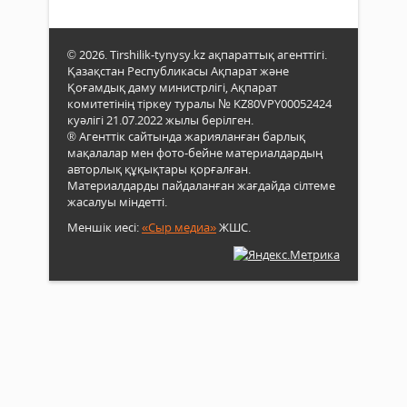
© 2026. Tirshilik-tynysy.kz ақпараттық агенттігі.
Қазақстан Республикасы Ақпарат және
Қоғамдық даму министрлігі, Ақпарат
комитетінің тіркеу туралы № KZ80VPY00052424
куәлігі 21.07.2022 жылы берілген.
® Агенттік сайтында жарияланған барлық
мақалалар мен фото-бейне материалдардың
авторлық құқықтары қорғалған.
Материалдарды пайдаланған жағдайда сілтеме
жасалуы міндетті.
Меншік иесі:
«Сыр медиа»
ЖШС.