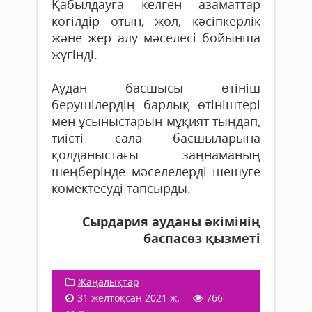
Қабылдауға келген азаматтар
көгілдір отын, жол, кәсіпкерлік
және жер алу мәселесі бойынша
жүгінді.
Аудан басшысы өтініш
берушілердің барлық өтініштері
мен ұсыныстарын мұқият тыңдап,
тиісті сала басшыларына
қолданыстағы заңнаманың
шеңберінде мәселелерді шешуге
көмектесуді тапсырды.
Сырдария ауданы әкімінің
баспасөз қызметі
Жаңалықтар
31 желтоқсан 2021 ж.
766