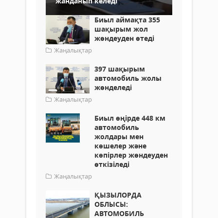
жанданып келеді
Биыл аймақта 355
шақырым жол
жөндеуден өтеді
Жаңалықтар
397 шақырым
автомобиль жолы
жөнделеді
Жаңалықтар
Биыл өңірде 448 км
автомобиль
жолдары мен
көшелер және
көпірлер жөндеуден
өткізіледі
Жаңалықтар
ҚЫЗЫЛОРДА
ОБЛЫСЫ:
АВТОМОБИЛЬ