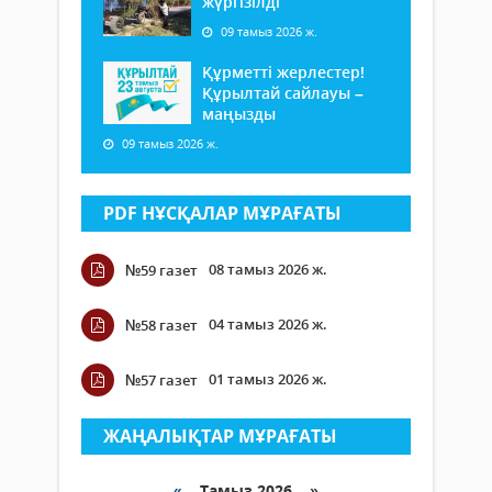
жүргізілді
09 тамыз 2026 ж.
Құрметті жерлестер!
Құрылтай сайлауы –
маңызды
09 тамыз 2026 ж.
PDF НҰСҚАЛАР МҰРАҒАТЫ
08 тамыз 2026 ж.
№59 газет
04 тамыз 2026 ж.
№58 газет
01 тамыз 2026 ж.
№57 газет
ЖАҢАЛЫҚТАР МҰРАҒАТЫ
«
Тамыз 2026 »