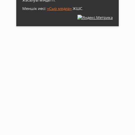
жасалуы міндетті.
Меншік иесі:
«Сыр медиа»
ЖШС.