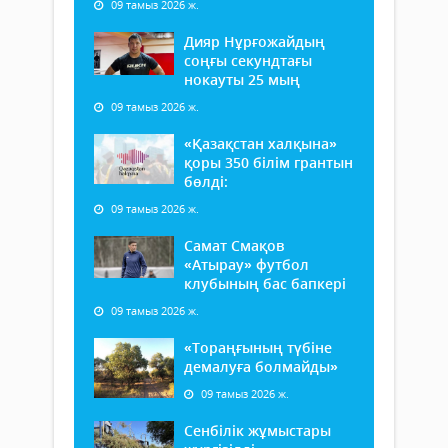
09 тамыз 2026 ж.
Дияр Нұрғожайдың
соңғы секундтағы
нокауты 25 мың
09 тамыз 2026 ж.
«Қазақстан халқына»
қоры 350 білім грантын
бөлді:
09 тамыз 2026 ж.
Самат Смақов
«Атырау» футбол
клубының бас бапкері
09 тамыз 2026 ж.
«Тораңғының түбіне
демалуға болмайды»
09 тамыз 2026 ж.
Сенбілік жұмыстары