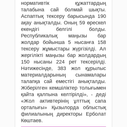
нормативтік құжаттардың
талабына сай болмай шықты.
Аспаптық тексеру барысында 190
ақау анықталды. Оның 59 өрескел
екендігі белгілі болды.
Республикалық маңызы бар
жолдар бойынша 5 нысанға 158
тексеру жұмыстары жүргізілді. Ал
жергілікті маңызы бар жолдардың
150 нысаны 224 рет тексерілді.
Нәтижесінде, 383 жол құрылыс
материалдарының сынамалары
талапқа сай еместігі анықталды.
Жіберілген кемшіліктер толығымен
қайта қалпына келтірілді», - деді
«Жол активтерінің ұлттық сапа
орталығы» Қызылорда облыстық
филиалының директоры Ерболат
Көштаев.