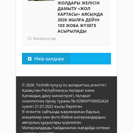
ЖОЛДАРЫ ЖЕЛІСІН
ДАМЫТУ «ЖОЛ
КАРТАСЫ» АЯСЫНДА
2020 ЖЫЛҒА ДЕЙІН
103 ЖОБА ЖҮЗЕГЕ
АСЫРЫЛАДЫ
Жаңалықтар
Пікір қалдыру
© 2026. Tirshilik-tynysy.kz ақпараттық агенттігі.
Қазақстан Республикасы Ақпарат және
Қоғамдық даму министрлігі, Ақпарат
комитетінің тіркеу туралы № KZ80VPY00052424
куәлігі 21.07.2022 жылы берілген.
® Агенттік сайтында жарияланған барлық
мақалалар мен фото-бейне материалдардың
авторлық құқықтары қорғалған.
Материалдарды пайдаланған жағдайда сілтеме