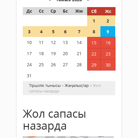
Дс
Сс
Ср
Бс
Жм
Сб
Жс
1
2
3
4
5
6
7
8
9
10
11
12
13
14
15
16
17
18
19
20
21
22
23
24
25
26
27
28
29
30
31
Тіршілік тынысы
»
Жаңалықтар
» Жол
сапасы назарда
Жол сапасы
назарда