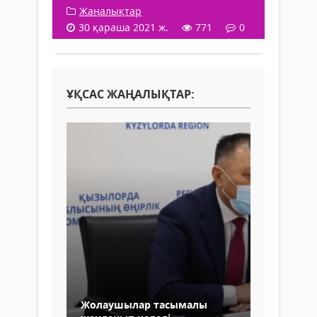
Жаңалықтар
30 қараша 2021 ж.
771
0
ҰҚСАС ЖАҢАЛЫҚТАР:
Жолаушылар тасымалы