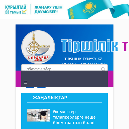
TIRSHILIK-TYNYSY.KZ
АҚПАРАТТЫҚ АГЕНТТІГІ
ЖАҢАЛЫҚТАР
Әкімдіктер
талапкерлерге неше
білім грантын бөлді