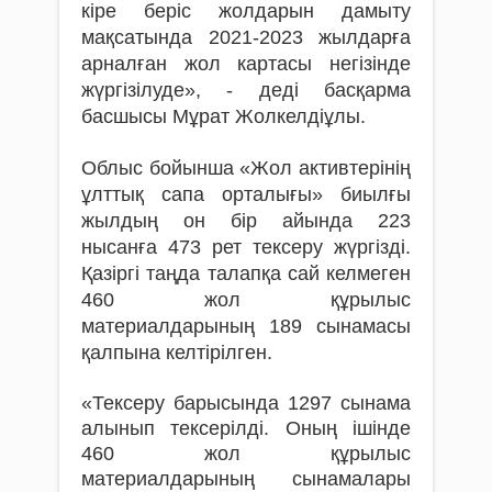
кіре беріс жолдарын дамыту
мақсатында 2021-2023 жылдарға
арналған жол картасы негізінде
жүргізілуде», - деді басқарма
басшысы Мұрат Жолкелдіұлы.
Облыс бойынша «Жол активтерінің
ұлттық сапа орталығы» биылғы
жылдың он бір айында 223
нысанға 473 рет тексеру жүргізді.
Қазіргі таңда талапқа сай келмеген
460 жол құрылыс
материалдарының 189 сынамасы
қалпына келтірілген.
«Тексеру барысында 1297 сынама
алынып тексерілді. Оның ішінде
460 жол құрылыс
материалдарының сынамалары