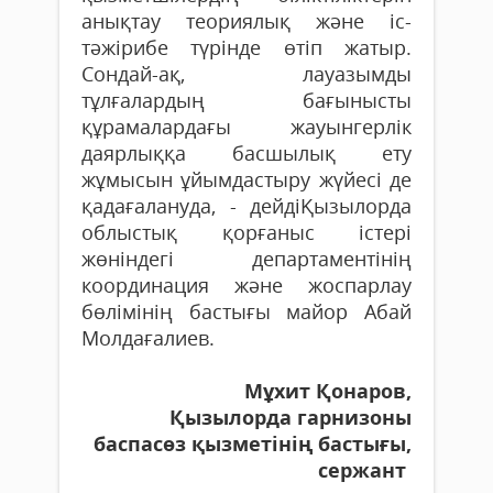
анықтау теориялық және іс-
тәжірибе түрінде өтіп жатыр.
Сондай-ақ, лауазымды
тұлғалардың бағынысты
құрамалардағы жауынгерлік
даярлыққа басшылық ету
жұмысын ұйымдастыру жүйесі де
қадағалануда, - дейдіҚызылорда
облыстық қорғаныс істері
жөніндегі департаментінің
координация және жоспарлау
бөлімінің бастығы майор Абай
Молдағалиев.
Мұхит Қонаров,
Қызылорда гарнизоны
баспасөз қызметінің бастығы,
сержант