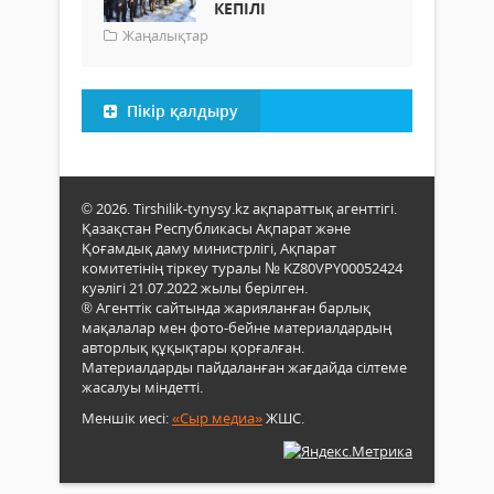
КЕПІЛІ
Жаңалықтар
Пікір қалдыру
© 2026. Tirshilik-tynysy.kz ақпараттық агенттігі.
Қазақстан Республикасы Ақпарат және
Қоғамдық даму министрлігі, Ақпарат
комитетінің тіркеу туралы № KZ80VPY00052424
куәлігі 21.07.2022 жылы берілген.
® Агенттік сайтында жарияланған барлық
мақалалар мен фото-бейне материалдардың
авторлық құқықтары қорғалған.
Материалдарды пайдаланған жағдайда сілтеме
жасалуы міндетті.
Меншік иесі:
«Сыр медиа»
ЖШС.