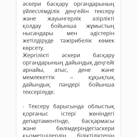
әскери басқару органдарының
үйлесілімділік деңгейін тексеру
және жауынгерлік әзірлікті
қолдау бойынша жұмыстың
нысандары мен әдістерін
жетілдіруде тәжірибелік көмек
көрсету.
Жергілікті әскери басқару
органдарының дайындық деңгейі
арнайы, атыс, дене және
мемлекеттік – құқықтық
дайындық пәндері бойынша
тексерілуде.
- Тексеру барысында облыстық
қорғаныс істері жөніндегі
департаментінде, басқармасы
және бөлімдеріндегіәскери
қызметшілердің біліктіліктерін