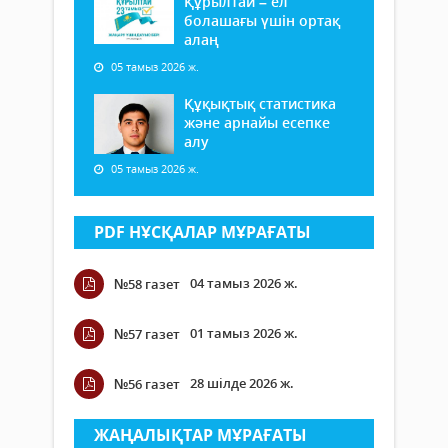
Құрылтай – ел
болашағы үшін ортақ
алаң
05 тамыз 2026 ж.
Құқықтық статистика
және арнайы есепке
алу
05 тамыз 2026 ж.
PDF НҰСҚАЛАР МҰРАҒАТЫ
04 тамыз 2026 ж.
№58 газет
01 тамыз 2026 ж.
№57 газет
28 шілде 2026 ж.
№56 газет
ЖАҢАЛЫҚТАР МҰРАҒАТЫ