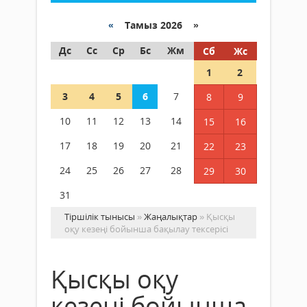
«
Тамыз 2026 »
Дс
Сс
Ср
Бс
Жм
Сб
Жс
1
2
3
4
5
6
7
8
9
10
11
12
13
14
15
16
17
18
19
20
21
22
23
24
25
26
27
28
29
30
31
Тіршілік тынысы
»
Жаңалықтар
» Қысқы
оқу кезеңі бойынша бақылау тексерісі
Қысқы оқу
кезеңі бойынша