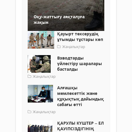
Оқу-жаттығу аяқталуға
жақын
Қауырт тексерудің
ұтымды тұстары көп
Жаңалықтар
Взводтарды
үйлестіру шаралары
басталды
Жаңалықтар
Алғашқы
мемлекеттік және
құқықтық дайындық
сабағы өтті
Жаңалықтар
ҚАРУЛЫ КҮШТЕР – ЕЛ
ҚАУІПСІЗДІГІНІҢ