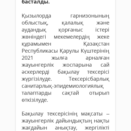
басталды.
Қызылорда гарнизонының
облыстық, қалалық және
аудандық қорғаныс істері
жөніндегі мекемелердің жеке
құрамымен Қазақстан
Республикасы Қарулы Күштерінің
2021 жылға арналған
жауынгерлік жоспарына сай
әскерлерді бақылау тексерісі
жүргізілуде. Тексерісбарлық
санитарлық-эпидемиологиялық
талаптарды сақтай отырып
өткізілуде.
Бақылау тексерісінің мақсаты –
жауынгерлік дайындықтың нақты
жағдайын анықтау, жергілікті