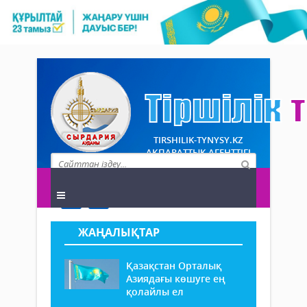
TIRSHILIK-TYNYSY.KZ
АҚПАРАТТЫҚ АГЕНТТІГІ
ЖАҢАЛЫҚТАР
Қазақстан Орталық
Азиядағы көшуге ең
қолайлы ел