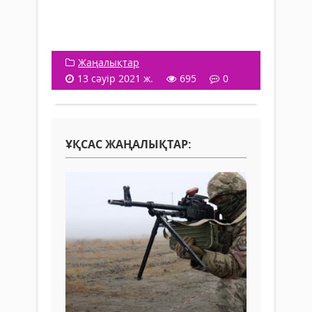
Жаңалықтар
13 сәуір 2021 ж.
695
0
ҰҚСАС ЖАҢАЛЫҚТАР: