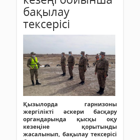
бақылау
тексерісі
Қызылорда гарнизоны
жергілікті әскери басқару
органдарында қысқы оқу
кезеңіне қорытынды
жасалынып, бақылау тексерісі