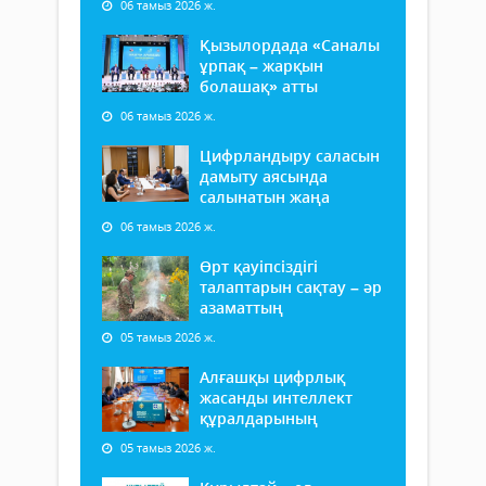
06 тамыз 2026 ж.
Қызылордада «Саналы
ұрпақ – жарқын
болашақ» атты
06 тамыз 2026 ж.
Цифрландыру саласын
дамыту аясында
салынатын жаңа
06 тамыз 2026 ж.
Өрт қауіпсіздігі
талаптарын сақтау – әр
азаматтың
05 тамыз 2026 ж.
Алғашқы цифрлық
жасанды интеллект
құралдарының
05 тамыз 2026 ж.