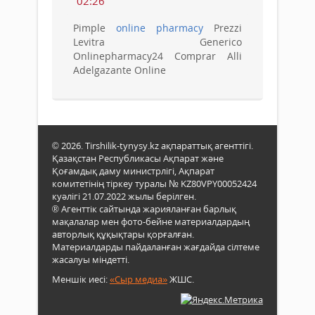
02:26
Pimple
online pharmacy
Prezzi
Levitra Generico
Onlinepharmacy24 Comprar Alli
Adelgazante Online
© 2026. Tirshilik-tynysy.kz ақпараттық агенттігі.
Қазақстан Республикасы Ақпарат және
Қоғамдық даму министрлігі, Ақпарат
комитетінің тіркеу туралы № KZ80VPY00052424
куәлігі 21.07.2022 жылы берілген.
® Агенттік сайтында жарияланған барлық
мақалалар мен фото-бейне материалдардың
авторлық құқықтары қорғалған.
Материалдарды пайдаланған жағдайда сілтеме
жасалуы міндетті.
Меншік иесі:
«Сыр медиа»
ЖШС.