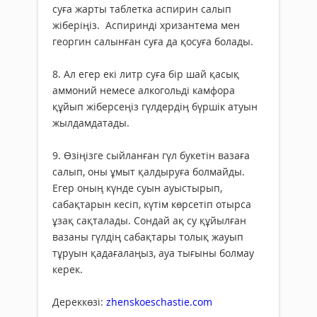
суға жарты таблетка аспирин салып
жіберіңіз. Аспиринді хризантема мен
георгин салынған суға да қосуға болады.
8. Ал егер екі литр суға бір шай қасық
аммоний немесе алкогольді камфора
құйып жіберсеңіз гүлдердің бүршік атуын
жылдамдатады.
9. Өзіңізге сыйланған гүл букетін вазаға
салып, оны ұмыт қалдыруға болмайды.
Егер оның күнде суын ауыстырып,
сабақтарын кесіп, күтім көрсетіп отырса
ұзақ сақталады. Сондай ақ су құйылған
вазаны гүлдің сабақтары толық жауып
тұруын қадағалаңыз, ауа тығыны болмау
керек.
Дереккөзі:
zhenskoeschastie.com