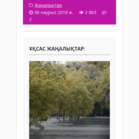
Жаңалықтар
06 наурыз 2018 ж.
2 063
2
ҰҚСАС ЖАҢАЛЫҚТАР: