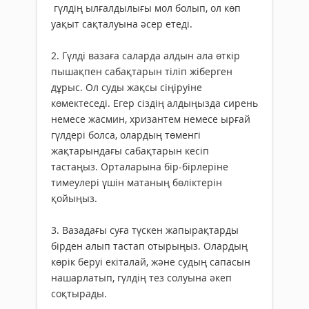
гүлдің ылғалдылығы мол болып, ол көп
уақыт сақталуына әсер етеді.
2. Гүлді вазаға саларда алдын ала өткір
пышақпен сабақтарын тіліп жіберген
дұрыс. Ол суды жақсы сіңіруіне
көмектеседі. Егер сіздің алдыңызда сирень
немесе жасмин, хризантем немесе ырғай
гүлдері болса, олардың төменгі
жақтарындағы сабақтарын кесіп
тастаңыз. Орталарына бір-бірлеріне
тимеулері үшін матаның бөліктерін
қойыңыз.
3. Вазадағы суға түскен жапырақтарды
бірден алып тастап отырыңыз. Олардың
көрік беруі екіталай, және судың сапасын
нашарлатып, гүлдің тез солуына әкеп
соқтырады.