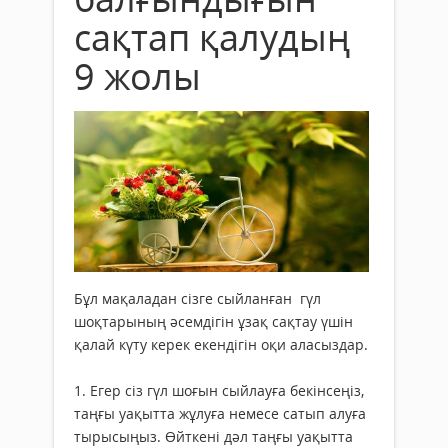
сақтап қалудың
9 жолы
Бұл мақаладан сізге сыйланған гүл
шоқтарының әсемдігін ұзақ сақтау үшін
қалай күту керек екендігін оқи аласыздар.
1. Егер сіз гүл шоғын сыйлауға бекінсеңіз,
таңғы уақытта жұлуға немесе сатып алуға
тырысыңыз. Өйткені дәл таңғы уақытта