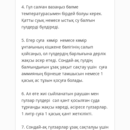
4. Гүл салған вазаңыз бөлме
температурасымен бірдей болуы керек.
Қатты суық немесе ыстық су балғын
гүлдерді бүлдіреді.
5. Егер суға көмір немесе көмір
ұнтағының кішкене бөлігінің салып
қойсаңыз, ол гүлдердің барлығына дерлік
жақсы әсер етеді. Сондай-ақ гүлдің
балғындығын ұзақ уақыт сақтау үшін суға
аммияның бірнеше тамшысын немесе 1
қасық ас тұзын қосуға болады.
6. Ал өте жиі сыйланатын раушан мен
гүлзар гүлдері сәл қант қосылған суда
тұрғанды жақсы көреді, әсіресе гүлзарлар.
1 литр суға 1 қасық қант жеткілікті.
7. Сондай-ақ гүлзарлар ұзақ сақталуы үшін