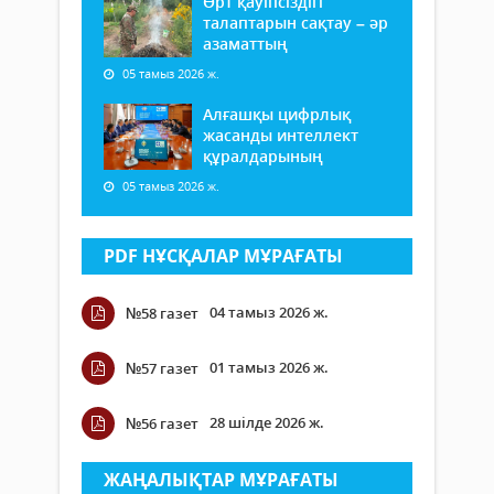
Өрт қауіпсіздігі
талаптарын сақтау – әр
азаматтың
05 тамыз 2026 ж.
Алғашқы цифрлық
жасанды интеллект
құралдарының
05 тамыз 2026 ж.
PDF НҰСҚАЛАР МҰРАҒАТЫ
04 тамыз 2026 ж.
№58 газет
01 тамыз 2026 ж.
№57 газет
28 шілде 2026 ж.
№56 газет
ЖАҢАЛЫҚТАР МҰРАҒАТЫ