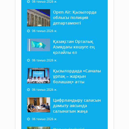
06 тамыз 2026 ж.
Open Air: Қызылорда
облысы полиция
департаменті
06 тамыз 2026 ж.
Қазақстан Орталық
Азиядағы көшуге ең
қолайлы ел
06 тамыз 2026 ж.
Қызылордада «Саналы
ұрпақ – жарқын
болашақ» атты
06 тамыз 2026 ж.
Цифрландыру саласын
дамыту аясында
салынатын жаңа
06 тамыз 2026 ж.