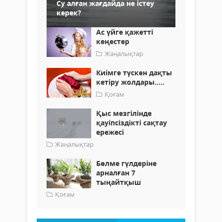
Су алған жағдайда не істеу
керек?
Ас үйге қажетті
кеңестер
Жаңалықтар
Киімге түскен дақты
кетіру жолдары.....
Қоғам
Қыс мезгілінде
қауіпсіздікті сақтау
ережесі
Жаңалықтар
Бөлме гүлдеріне
арналған 7
тыңайтқыш
Қоғам