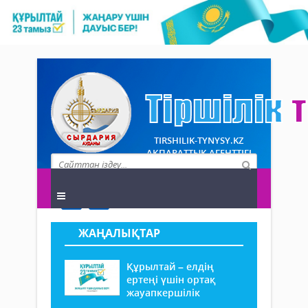
TIRSHILIK-TYNYSY.KZ
АҚПАРАТТЫҚ АГЕНТТІГІ
ЖАҢАЛЫҚТАР
Құрылтай – елдің
ертеңі үшін ортақ
жауапкершілік