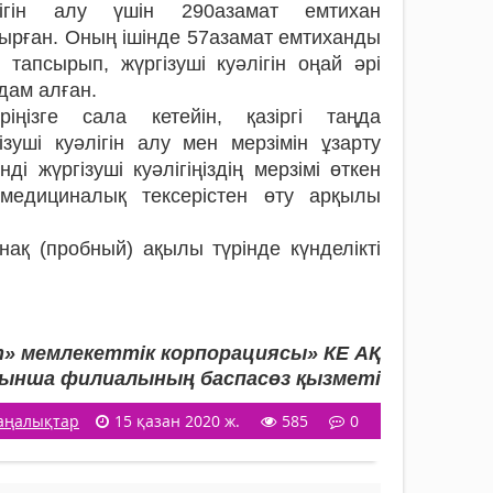
лігін алу үшін 290азамат емтихан
ырған. Оның ішінде 57азамат емтиханды
і тапсырып, жүргізуші куәлігін оңай әрі
дам алған.
еріңізге сала кетейін, қазіргі таңда
ізуші куәлігін алу мен мерзімін ұзарту
 жүргізуші куәлігіңіздің мерзімі өткен
медициналық тексерістен өту арқылы
нақ (пробный) ақылы түрінде күнделікті
т» мемлекеттік корпорациясы» КЕ АҚ
ынша филиалының баспасөз қызметі
аңалықтар
15 қазан 2020 ж.
585
0