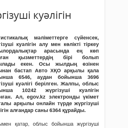
гізуші куәлігін
тистикалық мәліметтерге сүйенсек,
ізуші куәлігін алу мен көлікті тіркеу
ылордалықтар арасында ең көп
аған қызметтердің бірі болып
ылады екен. Осы жылдың өзінен
ынан бастап Авто ХҚО арқылы қала
ынша 6546, аудан бойынша 3696
ізуші куәлігі берілген. Жалпы, облыс
ынша 10242 жүргізуші куәлігін
нған. Ал, egov.kz электронды үкімет
талы арқылы онлайн түрде жүргізуші
ігін алғандар саны 6364 құрайды.
ымен қатар, облыс бойынша жүргізуші