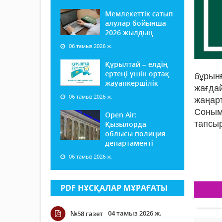
Мемлекеттік сатып
алулар бойынша
2026 жылдың
06 тамыз 2026 ж.
Құрылтай – елдің
ертеңі үшін ортақ
бұрынғ
жауапкершілік
жағда
06 тамыз 2026 ж.
жаңар
Соныме
Open Air:
тапсыр
Қызылорда
облысы полиция
департаменті
06 тамыз 2026 ж.
PDF НҰСҚАЛАР МҰРАҒАТЫ
04 тамыз 2026 ж.
№58 газет