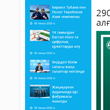
Кирилл Тубаев пен
290
Полат Төребеков
Азия чемпионы
ал
06 тамыз 2026 ж.
14 тамыздан
бастап еGov-та
цифрлық
құжаттарды алу
06 тамыз 2026 ж.
Өңірдегі білім
сапасы жаңа
талаптар негізінде
06 тамыз 2026 ж.
Жаңақорған
ауданында құс
фабрикасы
ашылды
06 тамыз 2026 ж.