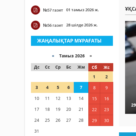
ҰҚС
01 тамыз 2026 ж.
№57 газет
28 шілде 2026 ж.
№56 газет
ЖАҢАЛЫҚТАР МҰРАҒАТЫ
«
Тамыз 2026 »
Дс
Сс
Ср
Бс
Жм
Сб
Жс
1
2
3
4
5
6
7
8
9
10
11
12
13
14
15
16
29
17
18
19
20
21
22
23
24
25
26
27
28
29
30
31