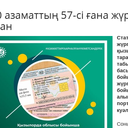
 азаматтың 57-сі ғана жүр
ған
Ста
жүрг
қыз
тар
таб
бас
бой
жүрг
бой
алы
пор
куәл
Сон