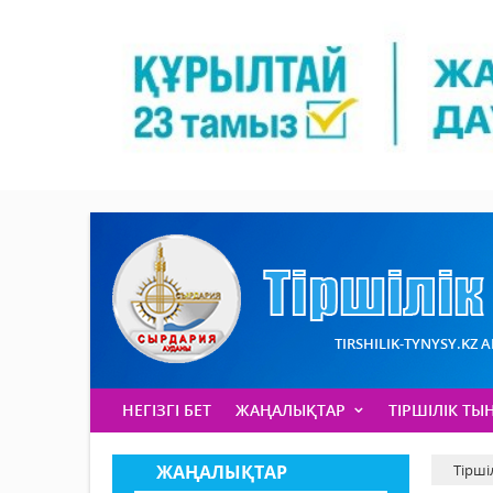
TIRSHILIK-TYNYSY.KZ 
НЕГІЗГІ БЕТ
ЖАҢАЛЫҚТАР
ТІРШІЛІК ТЫ
ЖАҢАЛЫҚТАР
Тірші