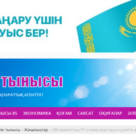
АҚПАРАТТЫҚ АГЕНТТІГІ
НЫСЫ-85
ЭКОНОМИКА
ҚОҒАМ
САЯСАТ
ОҚИҒАЛАР
ӘЛ
лік тынысы
»
Жаңалықтар
» 290 азаматтың 57-сі ғана жүргізуші куәлігін 