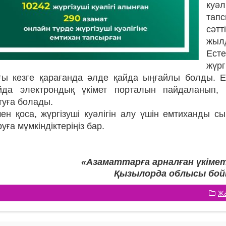
куә
тапс
сәтт
жыл
Ест
жүрг
ы кезге қарағанда әлде қайда ыңғайлы болды. Енді
йда электрондық үкімет порталын пайдаланып, 
туға болады.
н қоса, жүргізуші куәлігін алу үшін емтиханды сы
уға мүмкіндіктеріңіз бар.
«Азаматтарға арналған үкіме
Қызылорда облысы бой
Ж