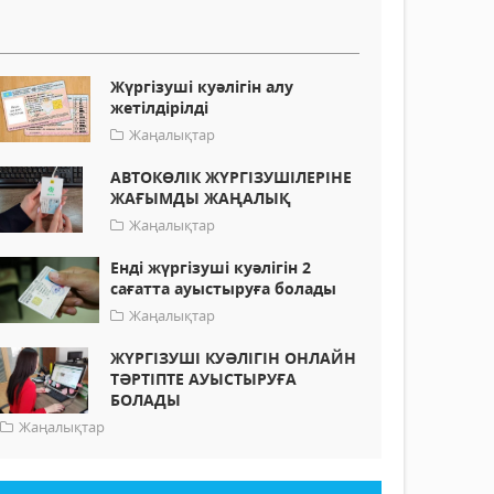
Жүргізуші куәлігін алу
жетілдірілді
Жаңалықтар
АВТОКӨЛІК ЖҮРГІЗУШІЛЕРІНЕ
ЖАҒЫМДЫ ЖАҢАЛЫҚ
Жаңалықтар
Енді жүргізуші куәлігін 2
сағатта ауыстыруға болады
Жаңалықтар
ЖҮРГІЗУШІ КУӘЛІГІН ОНЛАЙН
ТӘРТІПТЕ АУЫСТЫРУҒА
БОЛАДЫ
Жаңалықтар