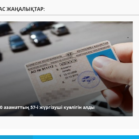
АС ЖАҢАЛЫҚТАР:
0 азаматтың 57-і жүргізуші куәлігін алды