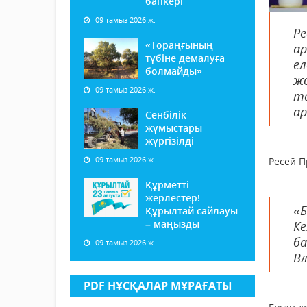
бапкері
09 тамыз 2026 ж.
Р
«Тораңғының
а
түбіне демалуға
е
болмайды»
ж
09 тамыз 2026 ж.
т
ар
Сенбілік
жұмыстары
жүргізілді
09 тамыз 2026 ж.
Ресей П
Құрметті
жерлестер!
«
Құрылтай сайлауы
– маңызды
Ке
б
09 тамыз 2026 ж.
Вл
PDF НҰСҚАЛАР МҰРАҒАТЫ