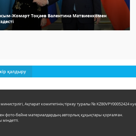
асым-Жомарт Тоқаев Валентина Матвиенкомен
здесті
кір қалдыру
инистрлігі, Ақпарат комитетінің тіркеу туралы № KZ80VPY00052424 куә
мен фото-бейне материалдардың авторлық құқықтары қорғалған.
 міндетті.