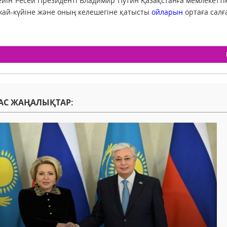
ейін Ресей Президенті Владимир Путин Қазақстанға мемлекетт
 жай-күйіне және оның келешегіне қатысты
ойларын
ортаға салғ
АС ЖАҢАЛЫҚТАР: