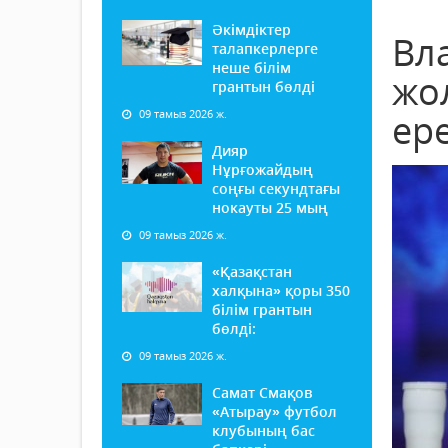
Әкімдіктер
Вл
талапкерлерге
неше білім
жо
грантын бөлді
09 тамыз 2026 ж.
ер
Дияр
Нұрғожайдың
соңғы секундтағы
нокауты 25 мың
09 тамыз 2026 ж.
«Қазақстан
халқына» қоры 350
білім грантын
бөлді:
09 тамыз 2026 ж.
Самат Смақов
«Атырау» футбол
клубының бас