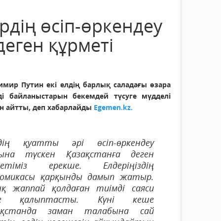
рдің өсіп-өркендеу
деген құрметі
имир Путин екі елдің барлық саладағы өзара
ді байланыстарын бекемдей түсуге мүдделі
ін айтты, деп хабарлайды
Egemen.kz.
здің қуатты әрі өсіп-өркендеу
ына түскен Қазақстанға деген
метіміз ерекше. Елдеріңіздің
номикасы қарқынды дамып жатыр.
ық жаппай қолдаған тиімді ­саяси
йе қалыптасты. Күні кеше
ақстанда заман талабына сай