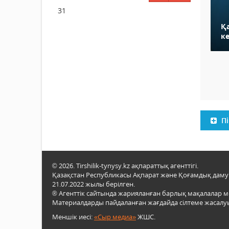
31
Қ
ке
Пі
© 2026. Tirshilik-tynysy.kz ақпараттық агенттігі.
Қазақстан Республикасы Ақпарат және Қоғамдық даму м
21.07.2022 жылы берілген.
® Агенттік сайтында жарияланған барлық мақалалар 
Материалдарды пайдаланған жағдайда сілтеме жасалуы
Меншік иесі:
«Сыр медиа»
ЖШС.