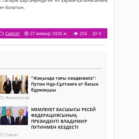
ік сапары қарсаңында екі ел қарым-қатынасының
ан болатын.
Саясат
27 мамыр 2026 ж.
254
0
"Жақында тағы кездесеміз":
Путин Нұр-Сұлтанға ат басын
бұрмақшы
Жаңалықтар
МЕМЛЕКЕТ БАСШЫСЫ РЕСЕЙ
ФЕДЕРАЦИЯСЫНЫҢ
ПРЕЗИДЕНТІ ВЛАДИМИР
ПУТИНМЕН КЕЗДЕСТІ
Саясат