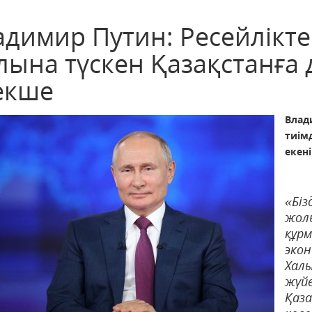
адимир Путин: Ресейлікте
лына түскен Қазақстанға 
екше
Влад
тиім
екен
«Бі
жол
құр
эко
Хал
жү
Қаз