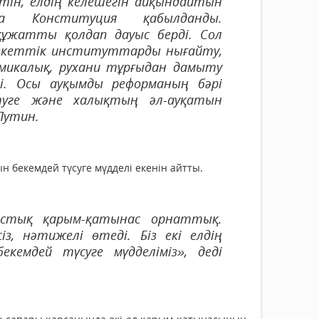
тін, елдің келешегін айқындайтын
а Конституция қабылданды.
құжатты қолдап дауыс берді. Сол
екеттік институттарды нығайту,
микалық, рухани тұрғыдан дамыту
. Осы ауқымды реформаның бәрі
уге және халықтың әл-ауқатын
Путин.
н бекемдей түсуге мүдделі екенін айтты.
остық қарым-қатынас орнаттық.
з, нәтижелі өтеді. Біз екі елдің
кемдей түсуге мүдделіміз», деді