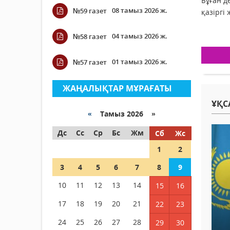
Бұған д
08 тамыз 2026 ж.
№59 газет
қазіргі
04 тамыз 2026 ж.
№58 газет
01 тамыз 2026 ж.
№57 газет
ЖАҢАЛЫҚТАР МҰРАҒАТЫ
ҰҚС
«
Тамыз 2026 »
Дс
Сс
Ср
Бс
Жм
Сб
Жс
1
2
3
4
5
6
7
8
9
10
11
12
13
14
15
16
17
18
19
20
21
22
23
24
25
26
27
28
29
30