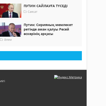
ПУТИН САЙЛАУҒА ТҮСЕДІ
Саясат
Путин: Сирияның мемлекет
ретінде аман қалуы Ресей
әскерінің арқасы
Әлем
лігі