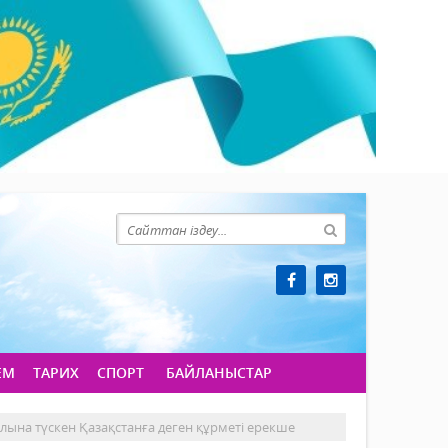
ЕМ
ТАРИХ
СПОРТ
БАЙЛАНЫСТАР
олына түскен Қазақстанға деген құрметі ерекше