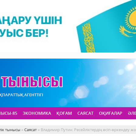
АҚПАРАТТЫҚ АГЕНТТІГІ
НЫСЫ-85
ЭКОНОМИКА
ҚОҒАМ
САЯСАТ
ОҚИҒАЛАР
ӘЛ
лік тынысы
»
Саясат
» Владимир Путин: Ресейліктердің өсіп-өркендеу ж