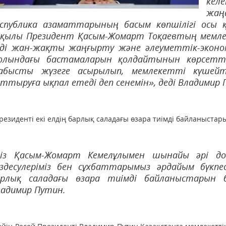
келе
жаң
еспублика азаматтарының басым көпшілігі осы 
рқылы Президент Қасым-Жомарт Тоқаевтың мемл
лді жан-жақты жаңғырту және әлеуметтік-эконо
олындағы бастамаларын қолдайтынын көрсетті
абысты жүзеге асырылып, мемлекетті күшейт
ттыруға ықпал етеді деп сенемін», деді Владимир 
резиденті екі елдің барлық саладағы өзара тиімді байланыстары
Біз Қасым-Жомарт Кемелұлымен шынайы әрі д
здесулеріміз бен сұхбаттарымыз әрдайым бүкпесі
арлық саладағы өзара тиімді байланыстарын бе
адимир Путин.