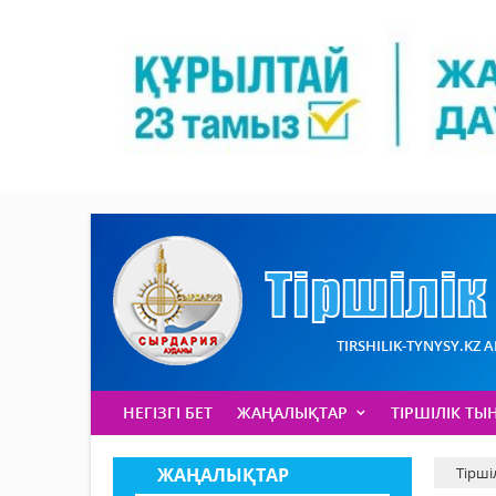
TIRSHILIK-TYNYSY.KZ 
НЕГІЗГІ БЕТ
ЖАҢАЛЫҚТАР
ТІРШІЛІК ТЫ
ЖАҢАЛЫҚТАР
Тірші