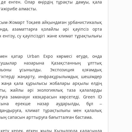
де енген. Олар өңірдің тұрақты дамуы, қала
әжірибе алмасты.
сым-Жомарт Тоқаев айқындаған урбанистикалық
нда, азаматтарға қолайлы әрі қауіпсіз орта
нгізу, су қауіпсіздігі және климат тұрақтылығы
мен қатар Urban Expo көрмесі өтуде, онда
сушылар назарына Қазақстанның ұлттық
ильоны ұсынылды. Экспозиция қоғамдық
стіктерді жаңарту, инфрақұрылымдық шешімдер
 жаңа қала құрылысы жобалары арқылы елдің
қты, жайлы әрі экологиялық таза қалаларды
туға заманауи көзқарасын көрсетеді. Green ID
асына ерекше назар аударылды, бұл –
лдандыруға, климат тұрақтылығы мен қалалық
ың сапасын арттыруға бағытталған бастама.
 кету керек, өткен жылы Қызылорда қаласында