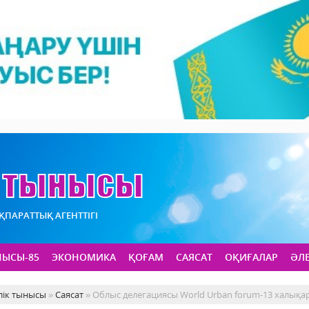
АҚПАРАТТЫҚ АГЕНТТІГІ
НЫСЫ-85
ЭКОНОМИКА
ҚОҒАМ
САЯСАТ
ОҚИҒАЛАР
ӘЛ
лік тынысы
»
Саясат
» Облыс делегациясы World Urban forum-13 халық