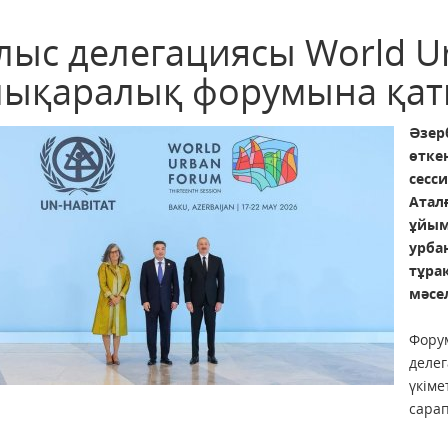
лыс делегациясы World U
лықаралық форумына қа
Әзер
өтк
сесс
Ата
ұйы
урб
тұр
мәсе
Форум
деле
үкім
сара