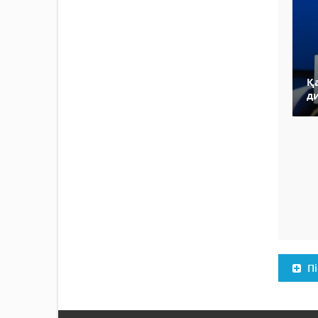
Қ
д
Пі