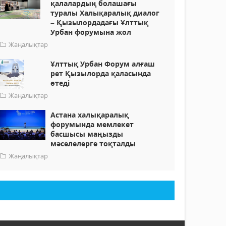
қалалардың болашағы
туралы Халықаралық диалог
– Қызылордадағы Ұлттық
Урбан форумына жол
Жаңалықтар
Ұлттық Урбан Форум алғаш
рет Қызылорда қаласында
өтеді
Жаңалықтар
Астана халықаралық
форумында мемлекет
басшысы маңызды
мәселелерге тоқталды
Жаңалықтар