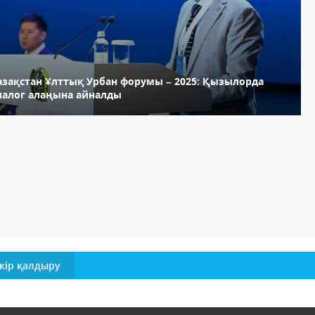
азақстан Ұлттық Урбан форумы – 2025: Қызылорда
иалог алаңына айналды
кір қалдыру