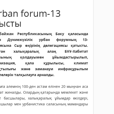
rban forum-13
тысты
байжан Республикасының Баку қаласында
ен Дүниежүзілік урбан форумның 13-
иясына Сыр өңірінің делегациясы қатысты.
лған халықаралық алаң БҰҰ-Хабитат
мының қолдауымен ұйымдастырылып,
анизация, қала құрылысы, климат
ақтылығы және заманауи инфрақұрылым
лелерін талқылауға арналды.
ға әлемнің 100-ден астам елінен 20 мыңнан аса
гат жиналды. Олардың қатарында мемлекет және
ет басшылары, халықаралық ұйымдар өкілдері,
пшылар мен урбанистика саласының мамандары