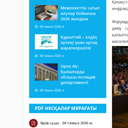
Қазақс
Мемлекеттік сатып
инфрақұ
алулар бойынша
2026 жылдың
Форумд
06 тамыз 2026 ж.
даму с
қалыпта
Құрылтай – елдің
мәселел
ертеңі үшін ортақ
жауапкершілік
06 тамыз 2026 ж.
Open Air:
Қызылорда
облысы полиция
департаменті
06 тамыз 2026 ж.
PDF НҰСҚАЛАР МҰРАҒАТЫ
04 тамыз 2026 ж.
№58 газет