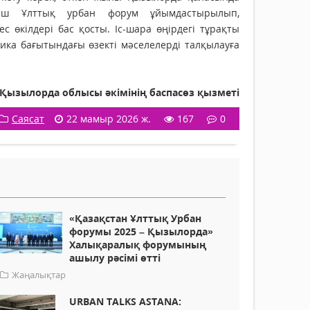
ыш Ұлттық урбан форум ұйымдастырылып,
 өкілдері бас қосты. Іс-шара өңірдегі тұрақты
ка бағытындағы өзекті мәселелерді талқылауға
Қызылорда облысы әкімінің баспасөз қызметі
Саясат
22 мамыр 2026 ж.
167
0
«Қазақстан Ұлттық Урбан
форумы 2025 – Қызылорда»
Халықаралық форумының
ашылу рәсімі өтті
Жаңалықтар
URBAN TALKS ASTANA: