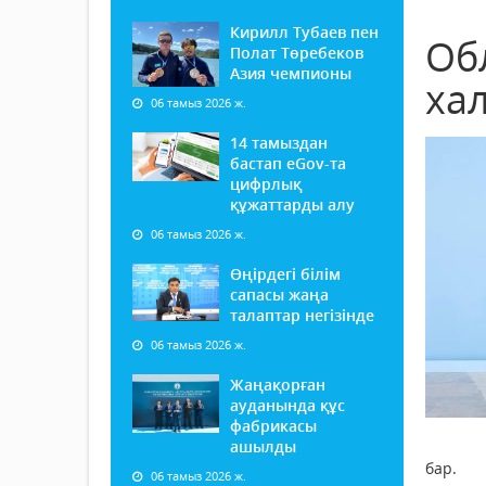
Кирилл Тубаев пен
Об
Полат Төребеков
Азия чемпионы
ха
06 тамыз 2026 ж.
14 тамыздан
бастап еGov-та
цифрлық
құжаттарды алу
06 тамыз 2026 ж.
Өңірдегі білім
сапасы жаңа
талаптар негізінде
06 тамыз 2026 ж.
Жаңақорған
ауданында құс
фабрикасы
ашылды
бар.
06 тамыз 2026 ж.