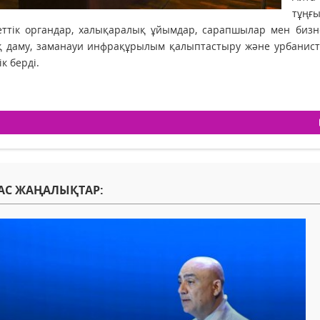
тұңғ
ттік органдар, халықаралық ұйымдар, сарапшылар мен бизнес
 даму, заманауи инфрақұрылым қалыптастыру және урбанисти
к берді.
АС ЖАҢАЛЫҚТАР: