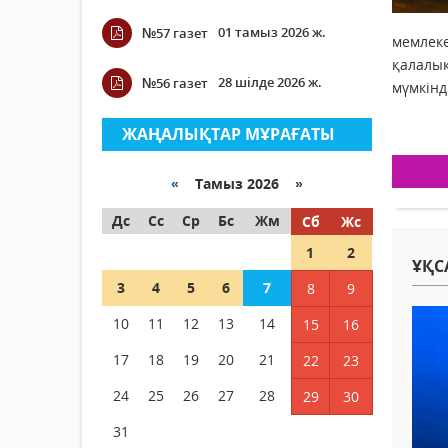
01 тамыз 2026 ж.
№57 газет
мемлеке
қалалық
28 шілде 2026 ж.
№56 газет
мүмкінді
ЖАҢАЛЫҚТАР МҰРАҒАТЫ
«
Тамыз 2026 »
Дс
Сс
Ср
Бс
Жм
Сб
Жс
1
2
ҰҚС
3
4
5
6
7
8
9
10
11
12
13
14
15
16
17
18
19
20
21
22
23
24
25
26
27
28
29
30
31