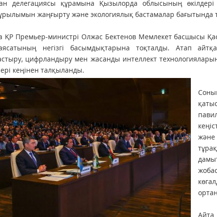
тан делегациясы құрамына Қызылорда облысының өкілдері 
рылымын жаңғырту және экологиялық бастамалар бағытында т
а ҚР Премьер-министрі Олжас Бектенов Мемлекет басшысы Қа
аясатының негізгі басымдықтарына тоқталды. Атап айтқа
стыру, цифрландыру мен жасанды интеллект технологияларын е
ері кеңінен талқыланды.
Соны
қаты
пав
кеңі
және
тұра
дамы
жоб
көга
ортан
Айта