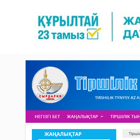
TIRSHILIK-TYNYSY.KZ 
НЕГІЗГІ БЕТ
ЖАҢАЛЫҚТАР
ТІРШІЛІК ТЫ
ЖАҢАЛЫҚТАР
Тірші