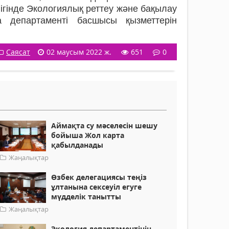
лігінде Экологиялық реттеу және бақылау
 департаменті басшысы қызметтерін
Саясат
02 маусым 2022 ж.
651
0
Аймақта су мәселесін шешу
бойыша Жол карта
қабылданады
Жаңалықтар
Өзбек делегациясы теңіз
ұлтанына сексеуіл егуге
мүдделік танытты
Жаңалықтар
Экология департаментінің