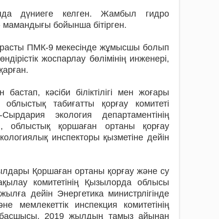
да дүниеге келген. Жамбыл гидро
 мамандығы бойынша бітірген.
арасты ПМК-9 мекесінде жұмысшы болып
ндірістік жоспарлау бөлімінің инженері,
қарған.
 бастап, кәсіби біліктілігі мен жоғары
облыстық табиғатты қорғау комитеті
ырдария экология департаментінің
ғы, облыстық қоршаған ортаны қорғау
кологиялық инспекторы қызметіне дейін
ылдары Қоршаған ортаны қорғау және су
бақылау комитетінің Қызылорда облысы
жылға дейін Энергетика министрлігінде
не мемлекеттік инспекция комитетінің
 басшысы, 2019 жылдың тамыз айынан