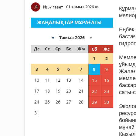
01 тамыз 2026 ж.
№57 газет
Құрм
мелиор
ЖАҢАЛЫҚТАР МҰРАҒАТЫ
Еңбек
бастағ
«
Тамыз 2026 »
гидрот
Дс
Сс
Ср
Бс
Жм
Сб
Жс
Мемле
1
2
ұйымд
3
4
5
6
7
8
9
Жалағ
мемле
10
11
12
13
14
15
16
басқа
17
18
19
20
21
22
23
саты-с
24
25
26
27
28
29
30
Эколо
31
ресур
бойын
мұнай
Қызыл