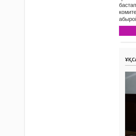
бастап
комит
абыро
ҰҚС