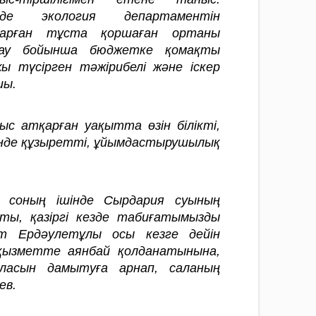
рде экология департаментін
қарған тұста қоршаған ортаны
ғау бойынша бюджетке қомақты
ы түсірген тәжірибелі және іскер
шы.
с атқарған уақытта өзін білікті,
сінде құзыретті, ұйымдастырушылық
, соның ішінде Сырдария суының
ты, қазіргі кезде табиғатымызды
т Ердәулетұлы осы кезге дейін
 қызметте аянбай қолданатынына,
аласын дамытуға арнап, саланың
ев.