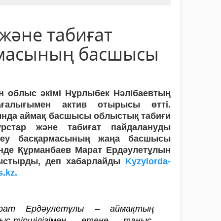
және табиғат
рмасының басшысы
ін облыс әкімі Нұрлыбек Нәлібаевтың
ағалығымен актив отырысы өтті.
нда аймақ басшысы облыстық табиғи
урстар және табиғат пайдалануды
теу басқармасының жаңа басшысы
інде Құрманбаев Марат Ердәулетұлын
ыстырды, деп хабарлайды
Kyzylorda-
.kz.
рат Ердәулетұлы – аймақтың
ыс-тіршілігімен етене таныс.