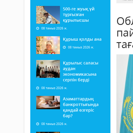
500-ге жуық үй
тұрғызған
Об
құрылысшы
па
08 тамыз 2026 ж.
Құрыш қолды ана
та
08 тамыз 2026 ж.
Құрылыс саласы
аудан
экономикасына
серпін берді
08 тамыз 2026 ж.
Азаматтардың
банкроттығында
қандай өзгеріс
бар?
08 тамыз 2026 ж.