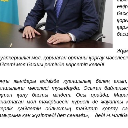
Өңі
бас
қор
қарж
бас
Жұмы
уапкершілігі мол, қоршаған ортаны қорғау мәселе
білеті мол басшы ретінде көрсетіп келеді.
оңғы жылдары елімізде қуаншылық белең алып
апшылығы мәселесі туындауда. Осыған байланыс
ақтап қалу басты міндет. Осы орайда, Мара
инақтаған мол тәжірбиесін күрделі де жауапты
скерлік қабілетін облыстың табиғат қорғау с
мырына қан жүгіртеді деп сенеміз», – деді Н.Нәліба