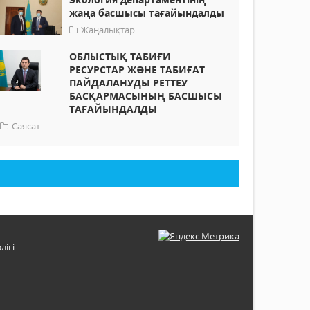
жаңа басшысы тағайындалды
Жаңалықтар
ОБЛЫСТЫҚ ТАБИҒИ
РЕСУРСТАР ЖӘНЕ ТАБИҒАТ
ПАЙДАЛАНУДЫ РЕТТЕУ
БАСҚАРМАСЫНЫҢ БАСШЫСЫ
ТАҒАЙЫНДАЛДЫ
Саясат
лігі