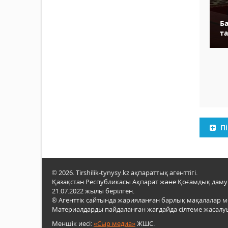
Б
т
Пі
© 2026. Tirshilik-tynysy.kz ақпараттық агенттігі.
Қазақстан Республикасы Ақпарат және Қоғамдық даму м
21.07.2022 жылы берілген.
® Агенттік сайтында жарияланған барлық мақалалар 
Материалдарды пайдаланған жағдайда сілтеме жасалуы
Меншік иесі:
«Сыр медиа»
ЖШС.