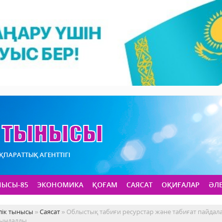
АҚПАРАТТЫҚ АГЕНТТІГІ
НЫСЫ-85
ЭКОНОМИКА
ҚОҒАМ
САЯСАТ
ОҚИҒАЛАР
ӘЛ
лік тынысы
»
Саясат
» Облыстық табиғи ресурстар және табиғат пайда
йындалды