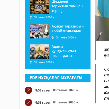
Шежірелі
тарихтың тамыры
терең
08 тамыз 2026 ж.
Ақиқат таразысы –
«Абай жолында»
08 тамыз 2026 ж.
Адами
жа
құндылықтың
қа
шырағданы
08 тамыз 2026 ж.
С
т
PDF НҰСҚАЛАР МҰРАҒАТЫ
с
ж
08 тамыз 2026 ж.
№59 газет
і
та
04 тамыз 2026 ж.
№58 газет