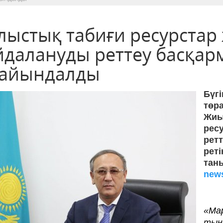
лыстық табиғи ресурстар 
йдалануды реттеу басқа
ғайындалды
Бүг
төр
Жиы
рес
рет
рет
тан
news
«Ма
тын