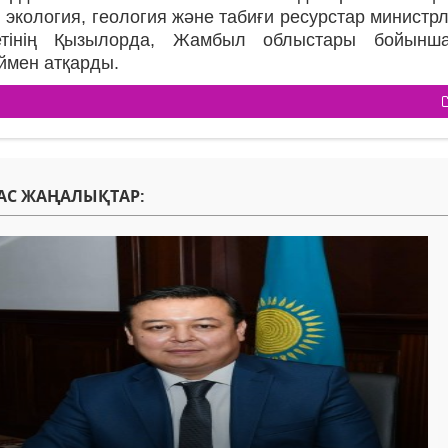
 экология, геология және табиғи ресурстар министр
етінің Қызылорда, Жамбыл облыстары бойынша
ймен атқарды.
АС ЖАҢАЛЫҚТАР: