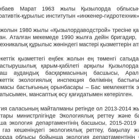
анбаев Марат 1963 жылы Қызылорда облысын
ативтік-құрылыс институтын «инженер-гидротехник»
 жолын 1980 жылы «Қызылордаводстрой» тресіне қ
ан. Аталған мекемеде 1990 жылға дейін бригадир, ө
ехникалық құрылыс жөніндегі мастері қызметтерін ат
кеттік қызметтегі еңбек жолын ең төменгі сатыдан
астырушылық қарым-қабілеті арқылы Қызылорда 
аш аудандық басқармасының басшысы, Арал-С
кеттік экологиялық инспекция бөлімінің басты
рмасы бастығының орынбасары – Бас мемлекеттік э
атысымен, мансаптық өсу қағидатымен көтерілген.
гия саласының майталманы ретінде ол 2013-2014 ж
стары министрлігінде Экологиялық реттеу және 
ша экология департаментінің басшысы, 2015-2019 
 газ кешеніндегі экологиялық реттеу, бақылау жә
орда облысы бойынша экология департаментінің