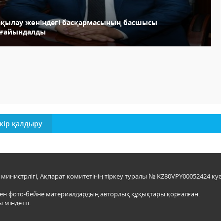
ақылау жөніндегі басқармасының басшысы
ағайындалды
кір қалдыру
инистрлігі, Ақпарат комитетінің тіркеу туралы № KZ80VPY00052424 куә
мен фото-бейне материалдардың авторлық құқықтары қорғалған.
 міндетті.