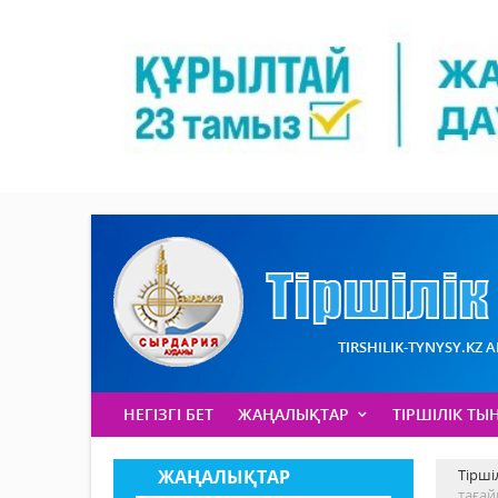
TIRSHILIK-TYNYSY.KZ 
НЕГІЗГІ БЕТ
ЖАҢАЛЫҚТАР
ТІРШІЛІК ТЫ
ЖАҢАЛЫҚТАР
Тірші
таға