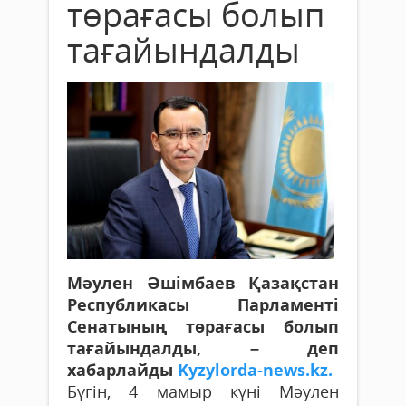
төрағасы болып
тағайындалды
Мәулен Әшімбаев Қазақстан
Республикасы Парламенті
Сенатының төрағасы болып
тағайындалды, – деп
хабарлайды
Kyzylorda-news.kz.
Бүгін, 4 мамыр күні Мәулен