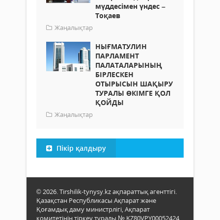
мүддесімен үндес –
Тоқаев
Жаңалықтар
НЫҒМАТУЛИН
ПАРЛАМЕНТ
ПАЛАТАЛАРЫНЫҢ
БІРЛЕСКЕН
ОТЫРЫСЫН ШАҚЫРУ
ТУРАЛЫ ӨКІМГЕ ҚОЛ
ҚОЙДЫ
Жаңалықтар
Пікір қалдыру
© 2026. Tirshilik-tynysy.kz ақпараттық агенттігі.
Қазақстан Республикасы Ақпарат және
Қоғамдық даму министрлігі, Ақпарат
комитетінің тіркеу туралы № KZ80VPY00052424