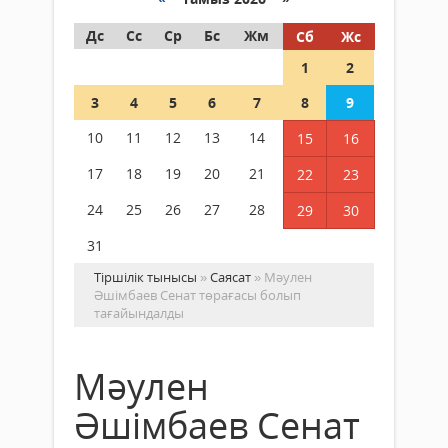
Дс
Сс
Ср
Бс
Жм
Сб
Жс
1
2
3
4
5
6
7
8
9
10
11
12
13
14
15
16
17
18
19
20
21
22
23
24
25
26
27
28
29
30
31
Тіршілік тынысы
»
Саясат
» Мәулен
Әшімбаев Сенат төрағасы болып
тағайындалды
Мәулен
Әшімбаев Сенат