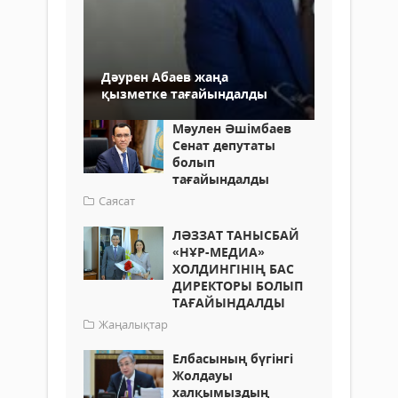
Дәурен Абаев жаңа
қызметке тағайындалды
Мәулен Әшімбаев
Сенат депутаты
болып
тағайындалды
Саясат
ЛӘЗЗАТ ТАНЫСБАЙ
«НҰР-МЕДИА»
ХОЛДИНГІНІҢ БАС
ДИРЕКТОРЫ БОЛЫП
ТАҒАЙЫНДАЛДЫ
Жаңалықтар
Елбасының бүгінгі
Жолдауы
халқымыздың