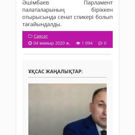
Әшімбаев Парламент
палаталарының біріккен
отырысында сенат спикері болып
тағайындалды.
Саясат
04 мамыр 2020 ж.
1 094
0
ҰҚСАС ЖАҢАЛЫҚТАР: