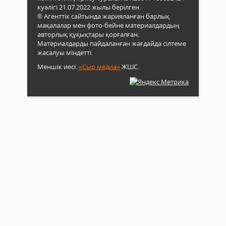
куәлігі 21.07.2022 жылы берілген.
® Агенттік сайтында жарияланған барлық
мақалалар мен фото-бейне материалдардың
авторлық құқықтары қорғалған.
Материалдарды пайдаланған жағдайда сілтеме
жасалуы міндетті.
Меншік иесі:
«Сыр медиа»
ЖШС.