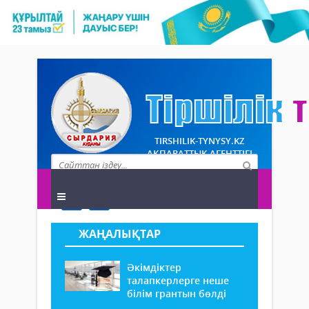
TIRSHILIK-TYNYSY.KZ
АҚПАРАТТЫҚ АГЕНТТІГІ
ЖАҢАЛЫҚТАР
Әкімдіктер
талапкерлерге неше
білім грантын бөлді