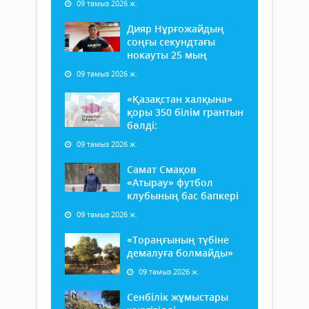
09 тамыз 2026 ж.
Дияр Нұрғожайдың
соңғы секундтағы
нокауты 25 мың
09 тамыз 2026 ж.
«Қазақстан халқына»
қоры 350 білім грантын
бөлді:
09 тамыз 2026 ж.
Самат Смақов
«Атырау» футбол
клубының бас бапкері
09 тамыз 2026 ж.
«Тораңғының түбіне
демалуға болмайды»
09 тамыз 2026 ж.
Сенбілік жұмыстары