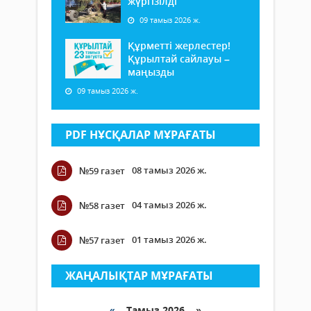
жүргізілді
09 тамыз 2026 ж.
Құрметті жерлестер!
Құрылтай сайлауы –
маңызды
09 тамыз 2026 ж.
PDF НҰСҚАЛАР МҰРАҒАТЫ
08 тамыз 2026 ж.
№59 газет
04 тамыз 2026 ж.
№58 газет
01 тамыз 2026 ж.
№57 газет
ЖАҢАЛЫҚТАР МҰРАҒАТЫ
«
Тамыз 2026 »