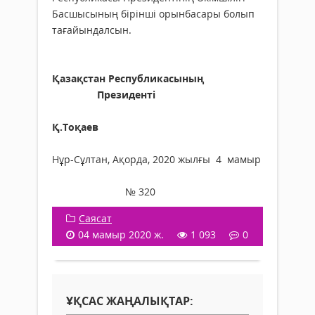
Басшысының бірінші орынбасары болып
тағайындалсын.
Қазақстан Республикасының
Президенті
Қ.Тоқаев
Нұр-Сұлтан, Ақорда, 2020 жылғы 4 мамыр
№ 320
Саясат
04 мамыр 2020 ж.
1 093
0
ҰҚСАС ЖАҢАЛЫҚТАР: