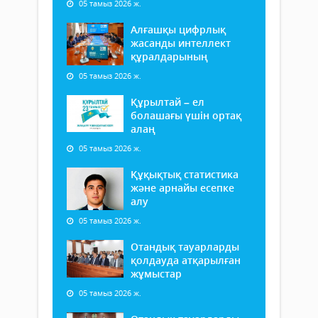
05 тамыз 2026 ж.
Алғашқы цифрлық
жасанды интеллект
құралдарының
05 тамыз 2026 ж.
Құрылтай – ел
болашағы үшін ортақ
алаң
05 тамыз 2026 ж.
Құқықтық статистика
және арнайы есепке
алу
05 тамыз 2026 ж.
Отандық тауарларды
қолдауда атқарылған
жұмыстар
05 тамыз 2026 ж.