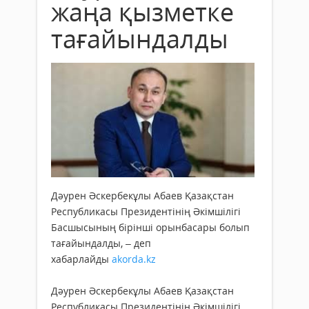
жаңа қызметке
тағайындалды
Дәурен Әскербекұлы Абаев Қазақстан
Республикасы Президентінің Әкімшілігі
Басшысының бірінші орынбасары болып
тағайындалды, – деп
хабарлайды
akorda.kz
Дәурен Әскербекұлы Абаев Қазақстан
Республикасы Президентінің Әкімшілігі