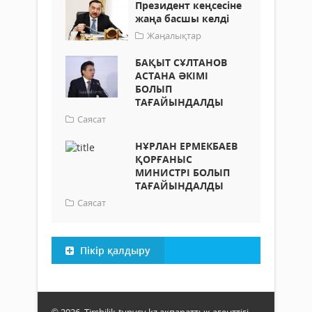
Президент кеңсесіне
жаңа басшы келді
Жаңалықтар
БАҚЫТ СҰЛТАНОВ
АСТАНА ӘКІМІ
БОЛЫП
ТАҒАЙЫНДАЛДЫ
Саясат
НҰРЛАН ЕРМЕКБАЕВ
ҚОРҒАНЫС
МИНИСТРІ БОЛЫП
ТАҒАЙЫНДАЛДЫ
Саясат
Пікір қалдыру