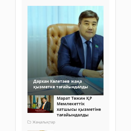
Дархан Кәлетаев жаңа
қызметке тағайындалды
Марат Тәжин ҚР
Мемлекеттік
хатшысы қызметіне
тағайындалды
Жаңалықтар