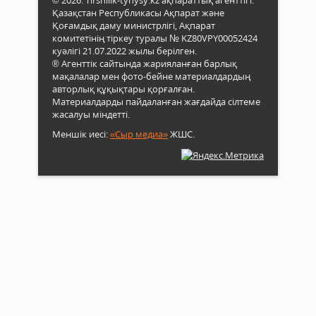
© 2026. Tirshilik-tynysy.kz ақпараттық агенттігі.
Қазақстан Республикасы Ақпарат және
Қоғамдық даму министрлігі, Ақпарат
комитетінің тіркеу туралы № KZ80VPY00052424
куәлігі 21.07.2022 жылы берілген.
® Агенттік сайтында жарияланған барлық
мақалалар мен фото-бейне материалдардың
авторлық құқықтары қорғалған.
Материалдарды пайдаланған жағдайда сілтеме
жасалуы міндетті.
Меншік иесі:
«Сыр медиа»
ЖШС.