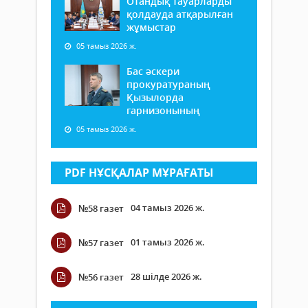
Отандық тауарларды
қолдауда атқарылған
жұмыстар
05 тамыз 2026 ж.
Бас әскери
прокуратураның
Қызылорда
гарнизонының
05 тамыз 2026 ж.
PDF НҰСҚАЛАР МҰРАҒАТЫ
04 тамыз 2026 ж.
№58 газет
01 тамыз 2026 ж.
№57 газет
28 шілде 2026 ж.
№56 газет