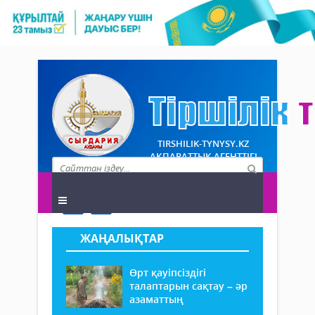
TIRSHILIK-TYNYSY.KZ
АҚПАРАТТЫҚ АГЕНТТІГІ
ЖАҢАЛЫҚТАР
Өрт қауіпсіздігі
талаптарын сақтау – әр
азаматтың