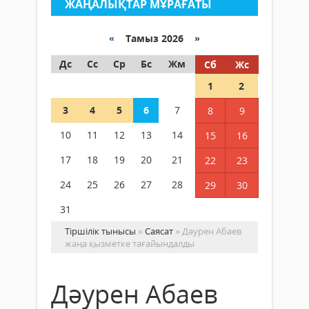
ЖАҢАЛЫҚТАР МҰРАҒАТЫ
«
Тамыз 2026 »
Дс
Сс
Ср
Бс
Жм
Сб
Жс
1
2
3
4
5
6
7
8
9
10
11
12
13
14
15
16
17
18
19
20
21
22
23
24
25
26
27
28
29
30
31
Тіршілік тынысы
»
Саясат
» Дәурен Абаев
жаңа қызметке тағайындалды
Дәурен Абаев