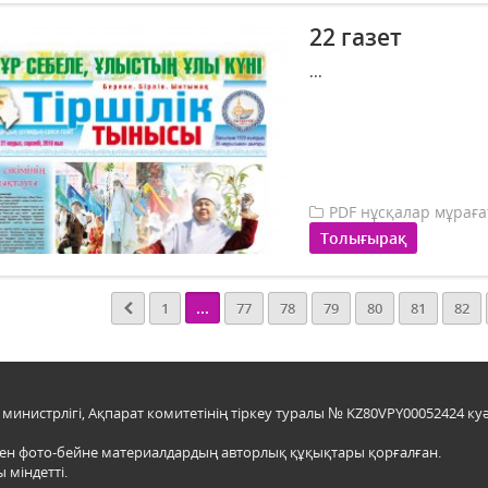
22 газет
...
PDF нұсқалар мұрағ
Толығырақ
...
1
77
78
79
80
81
82
инистрлігі, Ақпарат комитетінің тіркеу туралы № KZ80VPY00052424 куә
мен фото-бейне материалдардың авторлық құқықтары қорғалған.
 міндетті.