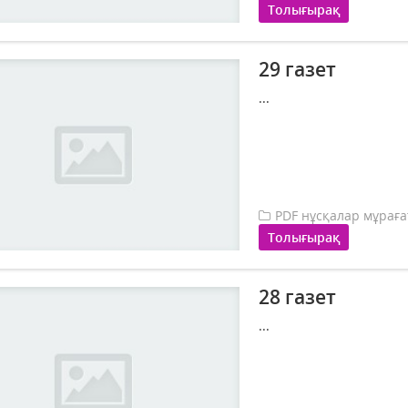
Толығырақ
29 газет
...
PDF нұсқалар мұрағ
Толығырақ
28 газет
...