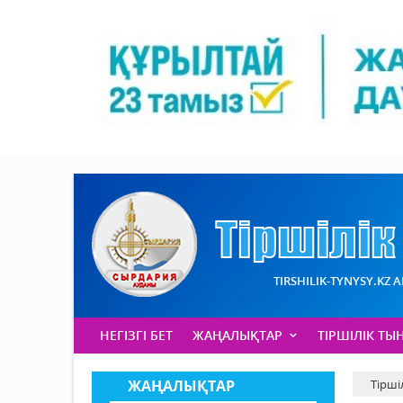
TIRSHILIK-TYNYSY.KZ 
НЕГІЗГІ БЕТ
ЖАҢАЛЫҚТАР
ТІРШІЛІК ТЫ
ЖАҢАЛЫҚТАР
Тірші