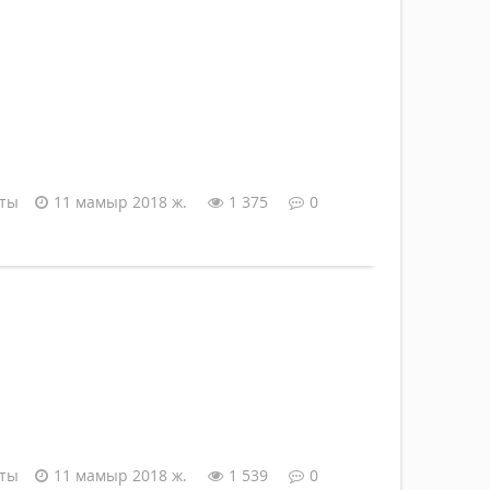
аты
11 мамыр 2018 ж.
1 375
0
аты
11 мамыр 2018 ж.
1 539
0