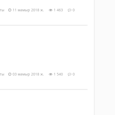
аты
11 мамыр 2018 ж.
1 463
0
аты
03 мамыр 2018 ж.
1 540
0