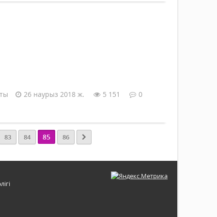
аты
26 наурыз 2018 ж.
5 151
0
85
83
84
86
лігі