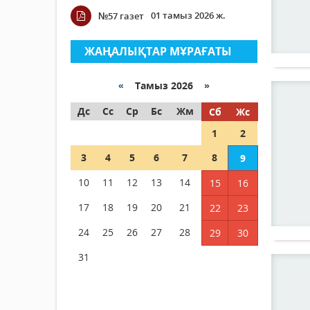
01 тамыз 2026 ж.
№57 газет
ЖАҢАЛЫҚТАР МҰРАҒАТЫ
«
Тамыз 2026 »
Дс
Сс
Ср
Бс
Жм
Сб
Жс
1
2
3
4
5
6
7
8
9
10
11
12
13
14
15
16
17
18
19
20
21
22
23
24
25
26
27
28
29
30
31