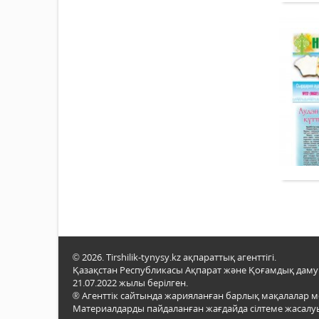
© 2026. Tirshilik-tynysy.kz ақпараттық агенттігі.
Қазақстан Республикасы Ақпарат және Қоғамдық даму м
21.07.2022 жылы берілген.
® Агенттік сайтында жарияланған барлық мақалалар 
Материалдарды пайдаланған жағдайда сілтеме жасалуы