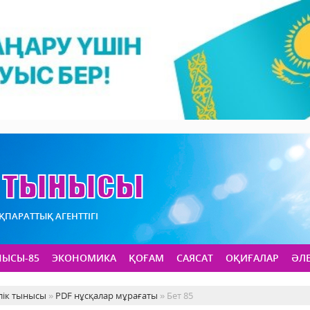
АҚПАРАТТЫҚ АГЕНТТІГІ
НЫСЫ-85
ЭКОНОМИКА
ҚОҒАМ
САЯСАТ
ОҚИҒАЛАР
ӘЛ
лік тынысы
»
PDF нұсқалар мұрағаты
» Бет 85