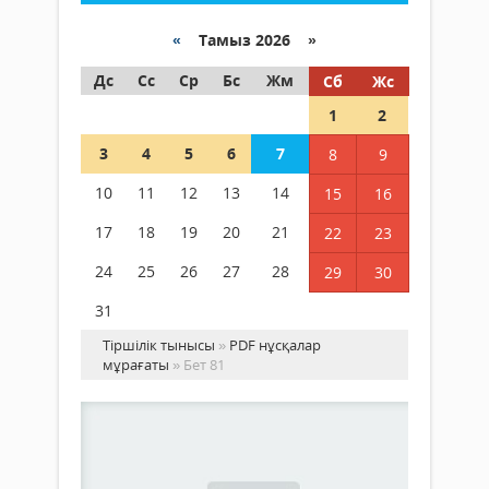
«
Тамыз 2026 »
Дс
Сс
Ср
Бс
Жм
Сб
Жс
1
2
3
4
5
6
7
8
9
10
11
12
13
14
15
16
17
18
19
20
21
22
23
24
25
26
27
28
29
30
31
Тіршілік тынысы
»
PDF нұсқалар
мұрағаты
» Бет 81
70
газ
PDF
нұсқалар
...
мұрағаты