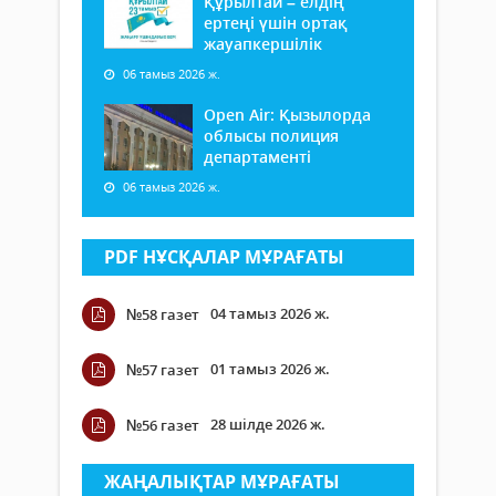
Құрылтай – елдің
ертеңі үшін ортақ
жауапкершілік
06 тамыз 2026 ж.
Open Air: Қызылорда
облысы полиция
департаменті
06 тамыз 2026 ж.
PDF НҰСҚАЛАР МҰРАҒАТЫ
04 тамыз 2026 ж.
№58 газет
01 тамыз 2026 ж.
№57 газет
28 шілде 2026 ж.
№56 газет
ЖАҢАЛЫҚТАР МҰРАҒАТЫ