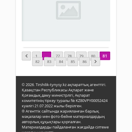
нұсқалар
мұрағаты
14 тамыз
2018 ж.
1 082
0
Толығырақ
...
81
1
77
78
79
80
82
83
84
85
86
© 2026. Tirshilik-tynysy.kz ақпараттық агенттігі.
Қазақстан Республикасы Ақпарат және
Қоғамдық даму министрлігі, Ақпарат
комитетінің тіркеу туралы № KZ80VPY00052424
куәлігі 21.07.2022 жылы берілген.
® Агенттік сайтында жарияланған барлық
мақалалар мен фото-бейне материалдардың
авторлық құқықтары қорғалған.
Материалдарды пайдаланған жағдайда сілтеме