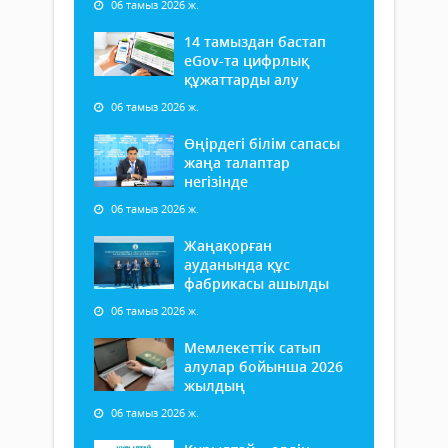
06 тамыз 2026 ж.
14 тамыздан бастап
еGov-та цифрлық
құжаттарды алу
06 тамыз 2026 ж.
Өңірдегі білім сапасы
жаңа талаптар
негізінде
06 тамыз 2026 ж.
Жаңақорған
ауданында құс
фабрикасы ашылды
06 тамыз 2026 ж.
Мемлекеттік сатып
алулар бойынша 2026
жылдың
06 тамыз 2026 ж.