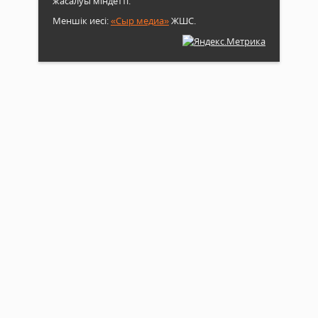
жасалуы міндетті.
Меншік иесі:
«Сыр медиа»
ЖШС.