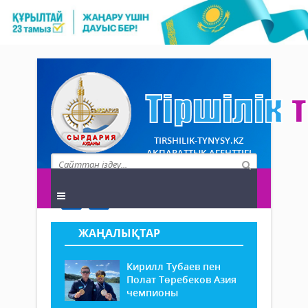
TIRSHILIK-TYNYSY.KZ
АҚПАРАТТЫҚ АГЕНТТІГІ
ЖАҢАЛЫҚТАР
Кирилл Тубаев пен
Полат Төребеков Азия
чемпионы