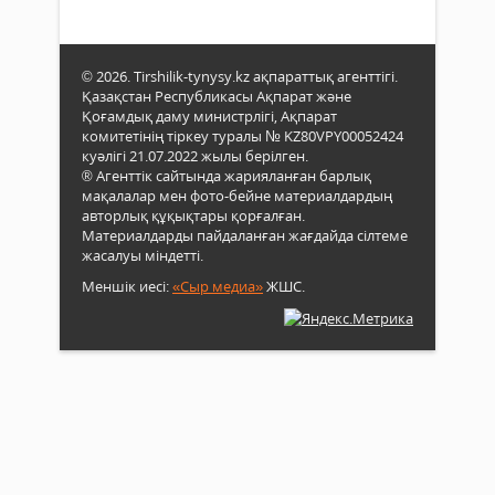
© 2026. Tirshilik-tynysy.kz ақпараттық агенттігі.
Қазақстан Республикасы Ақпарат және
Қоғамдық даму министрлігі, Ақпарат
комитетінің тіркеу туралы № KZ80VPY00052424
куәлігі 21.07.2022 жылы берілген.
® Агенттік сайтында жарияланған барлық
мақалалар мен фото-бейне материалдардың
авторлық құқықтары қорғалған.
Материалдарды пайдаланған жағдайда сілтеме
жасалуы міндетті.
Меншік иесі:
«Сыр медиа»
ЖШС.