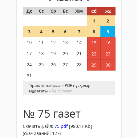
Дс
Сс
Ср
Бс
Жм
Сб
Жс
1
2
3
4
5
6
7
8
9
10
11
12
13
14
15
16
17
18
19
20
21
22
23
24
25
26
27
28
29
30
31
Тіршілік тынысы
»
PDF нұсқалар
мұрағаты
» № 75 газет
№ 75 газет
Скачать файл:
75.pdf
[980,11 Kb]
(cкачиваний: 127)