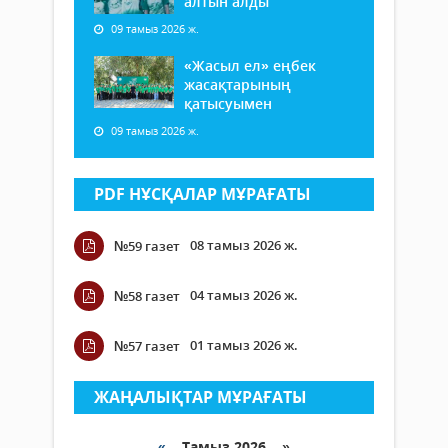
алтын алды
09 тамыз 2026 ж.
«Жасыл ел» еңбек
жасақтарының
қатысуымен
09 тамыз 2026 ж.
PDF НҰСҚАЛАР МҰРАҒАТЫ
08 тамыз 2026 ж.
№59 газет
04 тамыз 2026 ж.
№58 газет
01 тамыз 2026 ж.
№57 газет
ЖАҢАЛЫҚТАР МҰРАҒАТЫ
«
Тамыз 2026 »