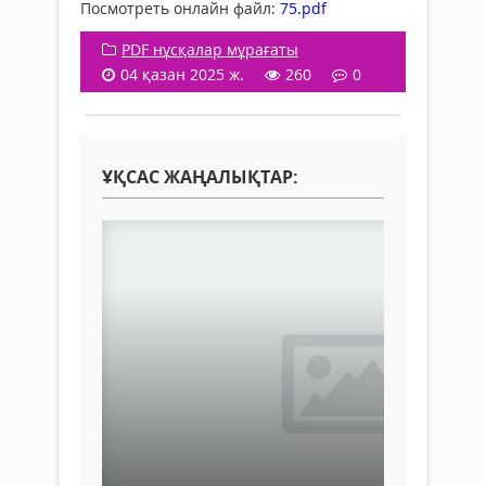
Посмотреть онлайн файл:
75.pdf
PDF нұсқалар мұрағаты
04 қазан 2025 ж.
260
0
ҰҚСАС ЖАҢАЛЫҚТАР: