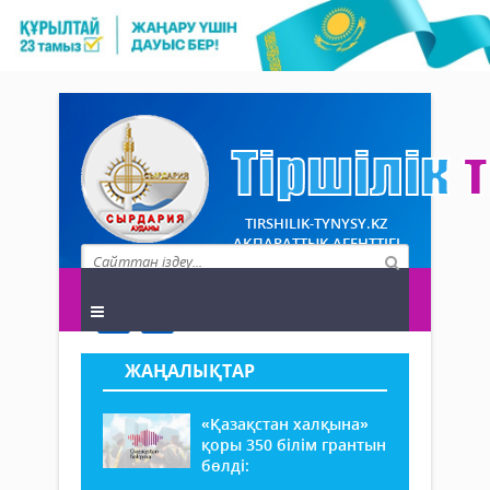
TIRSHILIK-TYNYSY.KZ
АҚПАРАТТЫҚ АГЕНТТІГІ
ЖАҢАЛЫҚТАР
«Қазақстан халқына»
қоры 350 білім грантын
бөлді: