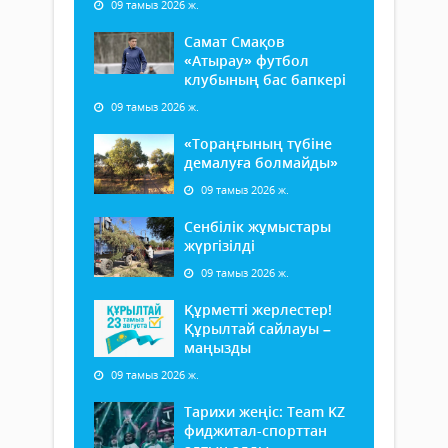
09 тамыз 2026 ж.
Самат Смақов
«Атырау» футбол
клубының бас бапкері
09 тамыз 2026 ж.
«Тораңғының түбіне
демалуға болмайды»
09 тамыз 2026 ж.
Сенбілік жұмыстары
жүргізілді
09 тамыз 2026 ж.
Құрметті жерлестер!
Құрылтай сайлауы –
маңызды
09 тамыз 2026 ж.
Тарихи жеңіс: Team KZ
фиджитал-спорттан