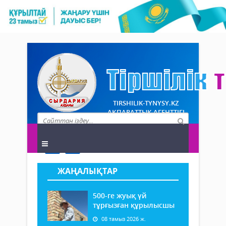
TIRSHILIK-TYNYSY.KZ
АҚПАРАТТЫҚ АГЕНТТІГІ
ЖАҢАЛЫҚТАР
500-ге жуық үй
тұрғызған құрылысшы
08 тамыз 2026 ж.