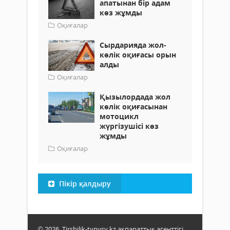
апатынан бір адам
көз жұмды
Оқиғалар
Сырдарияда жол-
көлік оқиғасы орын
алды
Оқиғалар
Қызылордада жол
көлік оқиғасынан
мотоцикл
жүргізушісі көз
жұмды
Оқиғалар
Пікір қалдыру
© 2026. Tirshilik-tynysy.kz ақпараттық агенттігі.