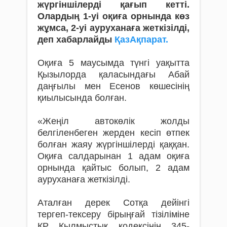
жүргіншілерді қағып кетті.
Олардың 1-уі оқиға орнында көз
жұмса, 2-уі ауруханаға жеткізілді,
деп хабарлайды
ҚазАқпарат.
Оқиға 5 маусымда түнгі уақытта
Қызылорда қаласындағы Абай
даңғылы мен Есенов көшесінің
қиылысында болған.
«Жеңіл автокөлік жолды
белгіленбеген жерден кесіп өтпек
болған жаяу жүргіншілерді қаққан.
Оқиға салдарынан 1 адам оқиға
орнында қайтыс болып, 2 адам
ауруханаға жеткізілді.
Аталған дерек Сотқа дейінгі
тергеп-тексеру бірыңғай тізіліміне
ҚР Қылмыстық кодексінің 345-