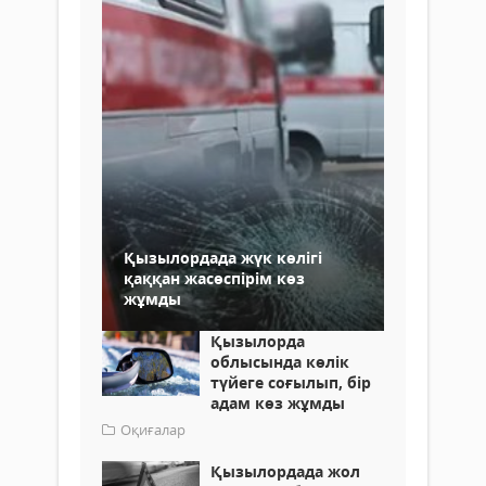
Қызылордада жүк көлігі
қаққан жасөспірім көз
жұмды
Қызылорда
облысында көлік
түйеге соғылып, бір
адам көз жұмды
Оқиғалар
Қызылордада жол