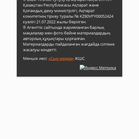
Қазақстан Республикасы Ақпарат және
Қоғамдық даму министрлігі, Ақпарат
комитетінің тіркеу туралы № KZ80VPY00052424
куәлігі 21.07.2022 жылы берілген.
® Агенттік сайтында жарияланған барлық
мақалалар мен фото-бейне материалдардың
авторлық құқықтары қорғалған.
Материалдарды пайдаланған жағдайда сілтеме
жасалуы міндетті.
Меншік иесі:
«Сыр медиа»
ЖШС.