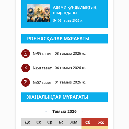
Адами құндылықтың
шырағданы
08 тамыз 2026 ж.
PDF НҰСҚАЛАР МҰРАҒАТЫ
08 тамыз 2026 ж.
№59 газет
04 тамыз 2026 ж.
№58 газет
01 тамыз 2026 ж.
№57 газет
ЖАҢАЛЫҚТАР МҰРАҒАТЫ
«
Тамыз 2026 »
Дс
Сс
Ср
Бс
Жм
Сб
Жс