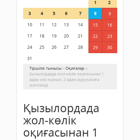
1
2
3
4
5
6
7
8
9
10
11
12
13
14
15
16
17
18
19
20
21
22
23
24
25
26
27
28
29
30
31
Тіршілік тынысы
»
Оқиғалар
»
Қызылордада жол-көлік оқиғасынан 1
адам көз жұмып, 2 адам ауруханаға
жеткізілді
Қызылордада
жол-көлік
оқиғасынан 1