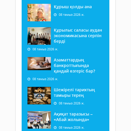
Құрыш қолды ана
08 тамыз 2026 ж.
Құрылыс саласы аудан
экономикасына серпін
берді
08 тамыз 2026 ж.
Азаматтардың
банкроттығында
қандай өзгеріс бар?
08 тамыз 2026 ж.
Шежірелі тарихтың
тамыры терең
08 тамыз 2026 ж.
Ақиқат таразысы –
«Абай жолында»
08 тамыз 2026 ж.