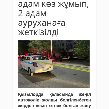
адам көз жұмып,
2 адам
ауруханаға
жеткізілді
Қызылорда қаласында жеңіл
автокөлік жолды белгіленбеген
жерден кесіп өтпек болған жаяу