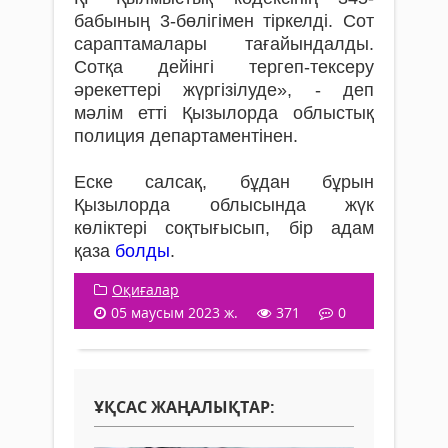
бабының 3-бөлігімен тіркелді. Сот
сараптамалары тағайындалды.
Сотқа дейінгі тергеп-тексеру
әрекеттері жүргізілуде», - деп
мәлім етті Қызылорда облыстық
полиция департаментінен.
Еске салсақ, бұдан бұрын
Қызылорда облысында жүк
көліктері соқтығысып, бір адам
қаза
болды
.
Оқиғалар
05 маусым 2023 ж.
371
0
ҰҚСАС ЖАҢАЛЫҚТАР: