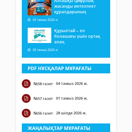
Алғашқы цифрлық
жасанды интеллект
құралдарының
05 тамыз 2026 ж.
Құрылтай – ел
болашағы үшін ортақ
алаң
05 тамыз 2026 ж.
PDF НҰСҚАЛАР МҰРАҒАТЫ
04 тамыз 2026 ж.
№58 газет
01 тамыз 2026 ж.
№57 газет
28 шілде 2026 ж.
№56 газет
ЖАҢАЛЫҚТАР МҰРАҒАТЫ