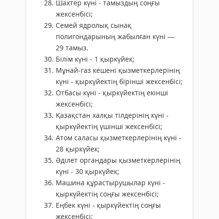
Шахтер күні - тамыздың соңғы
жексенбісі;
Семей ядролық сынақ
полигондарының жабылған күні —
29 тамыз.
Білім күні - 1 қыркүйек;
Мұнай-газ кешені қызметкерлерінің
күні - қыркүйектің бірінші жексенбісі;
Отбасы күні - қыркүйектің екінші
жексенбісі;
Қазақстан халқы тілдерінің күні -
қыркүйектің үшінші жексенбісі;
Атом саласы қызметкерлерінің күні -
28 қыркүйек;
Әділет органдары қызметкерлерінің
күні - 30 қыркүйек;
Машина құрастырушылар күні -
қыркүйектің соңғы жексенбісі;
Еңбек күні - қыркүйектің соңғы
жексенбісі;