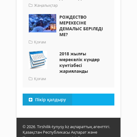
Жаңалықтар
РОЖДЕСТВО
МЕРЕКЕСІНЕ
ДЕМАЛЫС БЕРІЛЕДІ
МЕ?
Қоғам
2018 жылғы
мерекелік күндер
күнтізбесі
жарияланды
Қоғам
Пікір қалдыру
© 2026. Tirshilik-tynysy.kz ақпараттық агенттігі.
Қазақстан Республикасы Ақпарат және