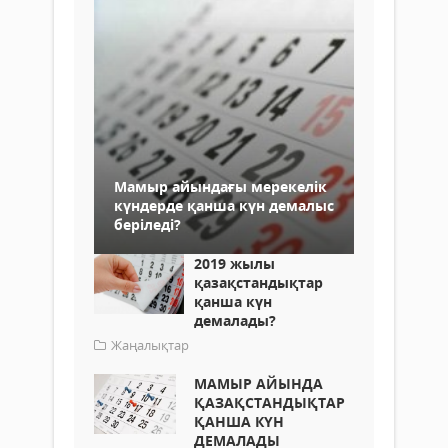
Мамыр айындағы мерекелік
күндерде қанша күн демалыс
беріледі?
2019 жылы
қазақстандықтар
қанша күн
демалады?
Жаңалықтар
МАМЫР АЙЫНДА
ҚАЗАҚСТАНДЫҚТАР
ҚАНША КҮН
ДЕМАЛАДЫ