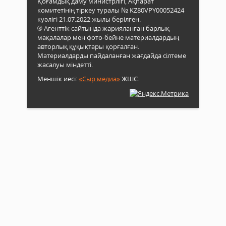
Қоғамдық даму министрлігі, Ақпарат
комитетінің тіркеу туралы № KZ80VPY00052424
куәлігі 21.07.2022 жылы берілген.
® Агенттік сайтында жарияланған барлық
мақалалар мен фото-бейне материалдардың
авторлық құқықтары қорғалған.
Материалдарды пайдаланған жағдайда сілтеме
жасалуы міндетті.
Меншік иесі:
«Сыр медиа»
ЖШС.