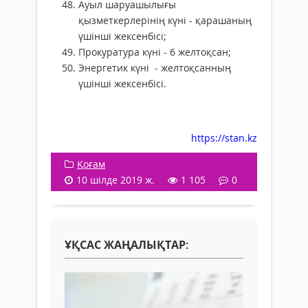
Ауыл шаруашылығы
қызметкерлерінің күні - қарашаның
үшінші жексенбісі;
Прокуратура күні - 6 желтоқсан;
Энергетик күні - желтоқсанның
үшінші жексенбісі.
https://stan.kz
Қоғам
10 шілде 2019 ж.
1 105
0
ҰҚСАС ЖАҢАЛЫҚТАР: