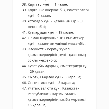
Қарттар күні — 1 қазан.
Қорғаныс өнеркәсібі қызметкерлері
күні - 6 қазан;
Ұстаздар күні - қазанның бірінші
жексенбісі;
Құтқарушы күні - 19 қазан;
Орман шаруашылығы қызметкері
күні - қазанның үшінші жексенбісі;
Әлеуметтік қорғау жүйесі
қызметкерлерінің күні - қазанның
соңғы жексенбісі;
Күзет ұйымдары қызметкерлері күні
- 29 қазан;
Сыртқы барлау күні - 5 қараша;
Статистика күні - 8 қараша;
Ұлттық валюта күні, Қазақстан
Республикасы қаржы саласы
қызметкерлерінің кәсіби мерекесі -
15 қараша;