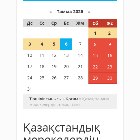
«
Тамыз 2026 »
Дс
Сс
Ср
Бс
Жм
Сб
Жс
1
2
3
4
5
6
7
8
9
10
11
12
13
14
15
16
17
18
19
20
21
22
23
24
25
26
27
28
29
30
31
Тіршілік тынысы
»
Қоғам
» Қазақстандық
мерекелердің толық тізімі
Қазақстандық
мерекелердің