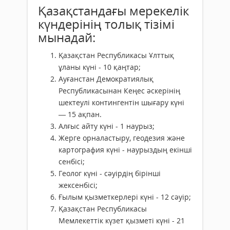
Қазақстандағы мерекелік
күндерінің толық тізімі
мынадай:
Қазақстан Республикасы Ұлттық
ұланы күні - 10 қаңтар;
Ауғанстан Демократиялық
Республикасынан Кеңес әскерінің
шектеулі контингентін шығару күні
— 15 ақпан.
Алғыс айту күні - 1 наурыз;
Жерге орналастыру, геодезия және
картография күні - наурыздың екінші
сенбісі;
Геолог күні - сәуірдің бірінші
жексенбісі;
Ғылым қызметкерлері күні - 12 сәуір;
Қазақстан Республикасы
Мемлекеттік күзет қызметі күні - 21