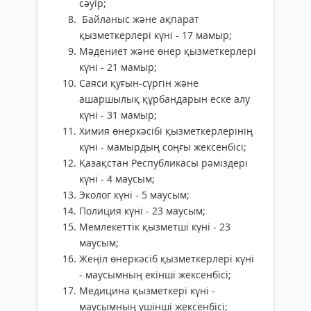
сәуір;
Байланыс және ақпарат
қызметкерлері күні - 17 мамыр;
Мәдениет және өнер қызметкерлері
күні - 21 мамыр;
Саяси қуғын-сүргін және
ашаршылық құрбандарын еске алу
күні - 31 мамыр;
Химия өнеркәсібі қызметкерлерінің
күні - мамырдың соңғы жексенбісі;
Қазақстан Республикасы рәміздері
күні - 4 маусым;
Эколог күні - 5 маусым;
Полиция күні - 23 маусым;
Мемлекеттік қызметші күні - 23
маусым;
Жеңіл өнеркәсіб қызметкерлері күні
- маусымның екінші жексенбісі;
Медицина қызметкері күні -
маусымның үшінші жексенбісі;