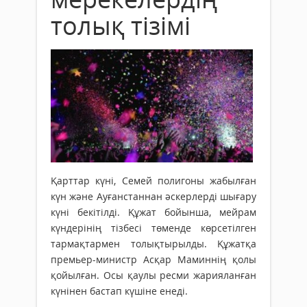
толық тізімі
Қарттар күні, Семей полигоны жабылған
күн және Ауғанстаннан әскерлерді шығару
күні бекітілді. Құжат бойынша, мейрам
күндерінің тізбесі төменде көрсетілген
тармақтармен толықтырылды. Құжатқа
премьер-министр Асқар Маминнің қолы
қойылған. Осы қаулы ресми жарияланған
күнінен бастап күшіне енеді.