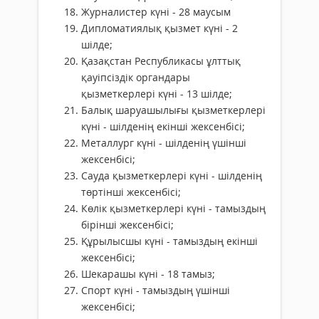
Журналистер күні - 28 маусым
Дипломатиялық қызмет күні - 2
шілде;
Қазақстан Республикасы ұлттық
қауіпсіздік органдары
қызметкерлері күні - 13 шілде;
Балық шаруашылығы қызметкерлері
күні - шілденің екінші жексенбісі;
Металлург күні - шілденің үшінші
жексенбісі;
Сауда қызметкерлері күні - шілденің
төртінші жексенбісі;
Көлік қызметкерлері күні - тамыздың
бірінші жексенбісі;
Құрылысшы күні - тамыздың екінші
жексенбісі;
Шекарашы күні - 18 тамыз;
Спорт күні - тамыздың үшінші
жексенбісі;