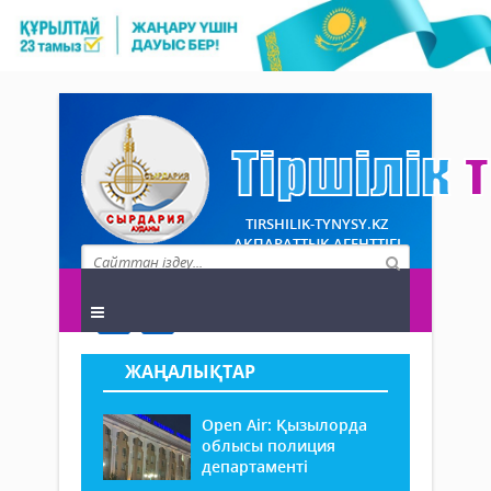
TIRSHILIK-TYNYSY.KZ
АҚПАРАТТЫҚ АГЕНТТІГІ
ЖАҢАЛЫҚТАР
Open Air: Қызылорда
облысы полиция
департаменті