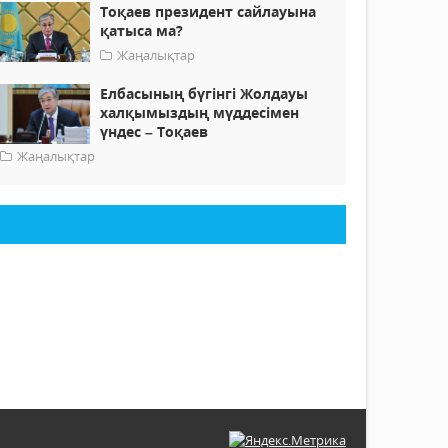
Тоқаев президент сайлауына
қатыса ма?
Жаңалықтар
Елбасының бүгінгі Жолдауы
халқымыздың мүддесімен
үндес – Тоқаев
Жаңалықтар