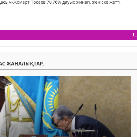
Қасым-Жомарт Тоқаев 70,76% дауыс жинап, жеңіске жетті.
АС ЖАҢАЛЫҚТАР: