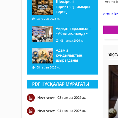
Шежірелі
түскен 
тарихтың тамыры
терең
ernur.kz
08 тамыз 2026 ж.
Ақиқат таразысы –
«Абай жолында»
08 тамыз 2026 ж.
Адами
ҰҚС
құндылықтың
шырағданы
08 тамыз 2026 ж.
PDF НҰСҚАЛАР МҰРАҒАТЫ
08 тамыз 2026 ж.
№59 газет
04 тамыз 2026 ж.
№58 газет