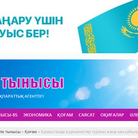
АҚПАРАТТЫҚ АГЕНТТІГІ
НЫСЫ-85
ЭКОНОМИКА
ҚОҒАМ
САЯСАТ
ОҚИҒАЛАР
ӘЛ
лік тынысы
»
Қоғам
» Қазақстанда журналистер туралы жаңа заң қабыл