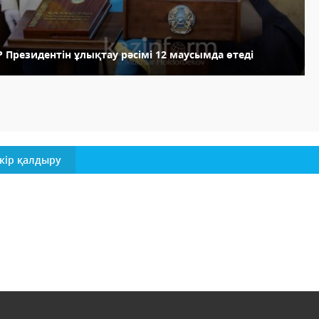
 Президентін ұлықтау рәсімі 12 маусымда өтеді
кір қалдыру