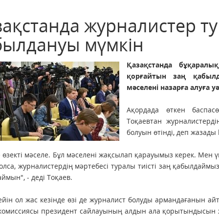
зақстанда журналистер т
былдануы мүмкін
Қазақстанда бұқаралы
қорғайтын заң қабыл
мәселені назарға алуға уә
Ақордада өткен баспас
Тоқаевтан журналистерд
болуын өтінді, деп жазады k
е өзекті мәселе. Бұл мәселені жақсылап қарауымыз керек. Мен ү
олса, журналистердің мәртебесі туралы тиісті заң қабылдаймыз
ймын", - деді Тоқаев.
ейін ол жас кезінде өзі де журналист болуды армандағанын ай
 комиссиясы президент сайлауының алдын ала қорытындысын 