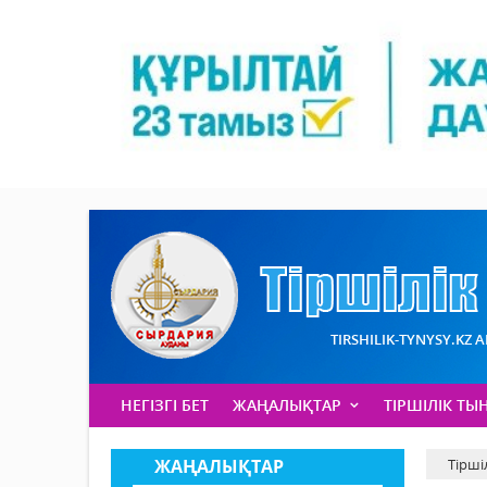
TIRSHILIK-TYNYSY.KZ 
НЕГІЗГІ БЕТ
ЖАҢАЛЫҚТАР
ТІРШІЛІК ТЫ
ЖАҢАЛЫҚТАР
Тірші