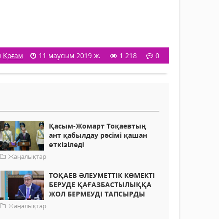
Қоғам
11 маусым 2019 ж.
1 218
0
Қасым-Жомарт Тоқаевтың
ант қабылдау рәсімі қашан
өткізіледі
Жаңалықтар
ТОҚАЕВ ӘЛЕУМЕТТІК КӨМЕКТІ
БЕРУДЕ ҚАҒАЗБАСТЫЛЫҚҚА
ЖОЛ БЕРМЕУДІ ТАПСЫРДЫ
Жаңалықтар