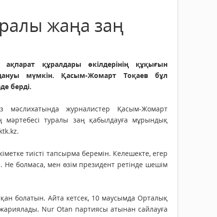
уралы жаңа заң
қ ақпарат құралдары өкілдерінің құқығын
дануы мүмкін. Қасым-Жомарт Тоқаев бұл
де берді.
өз мәслихатында журналистер Қасым-Жомарт
ің мәртебесі туралы заң қабылдауға мұрындық
tk.kz.
кіметке тиісті тапсырма беремін. Келешекте, егер
. Не болмаса, мен өзім президент ретінде шешім
тқан болатын. Айта кетсек, 10 маусымда Орталық
жариялады. Nur Otan партиясы атынан сайлауға