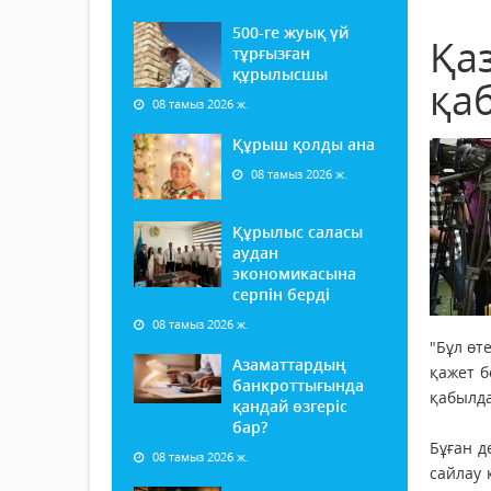
500-ге жуық үй
Қа
тұрғызған
құрылысшы
қа
08 тамыз 2026 ж.
Құрыш қолды ана
08 тамыз 2026 ж.
Құрылыс саласы
аудан
экономикасына
серпін берді
08 тамыз 2026 ж.
"Бұл өт
Азаматтардың
қажет б
банкроттығында
қабылда
қандай өзгеріс
бар?
Бұған д
08 тамыз 2026 ж.
сайлау