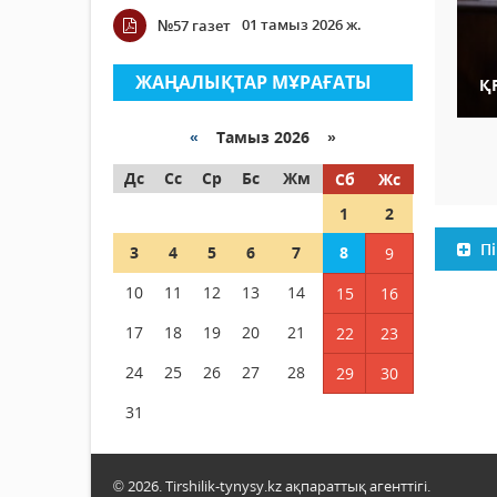
01 тамыз 2026 ж.
№57 газет
ЖАҢАЛЫҚТАР МҰРАҒАТЫ
ҚР
«
Тамыз 2026 »
Дс
Сс
Ср
Бс
Жм
Сб
Жс
1
2
Пі
3
4
5
6
7
8
9
10
11
12
13
14
15
16
17
18
19
20
21
22
23
24
25
26
27
28
29
30
31
© 2026. Tirshilik-tynysy.kz ақпараттық агенттігі.