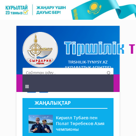
TIRSHILIK-TYNYSY.KZ
АҚПАРАТТЫҚ АГЕНТТІГІ
ЖАҢАЛЫҚТАР
Кирилл Тубаев пен
Полат Төребеков Азия
чемпионы