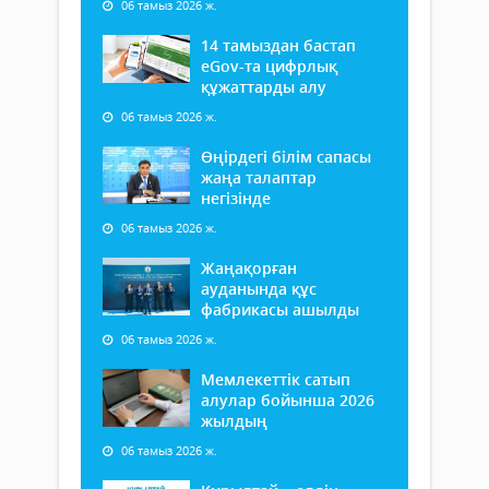
06 тамыз 2026 ж.
14 тамыздан бастап
еGov-та цифрлық
құжаттарды алу
06 тамыз 2026 ж.
Өңірдегі білім сапасы
жаңа талаптар
негізінде
06 тамыз 2026 ж.
Жаңақорған
ауданында құс
фабрикасы ашылды
06 тамыз 2026 ж.
Мемлекеттік сатып
алулар бойынша 2026
жылдың
06 тамыз 2026 ж.