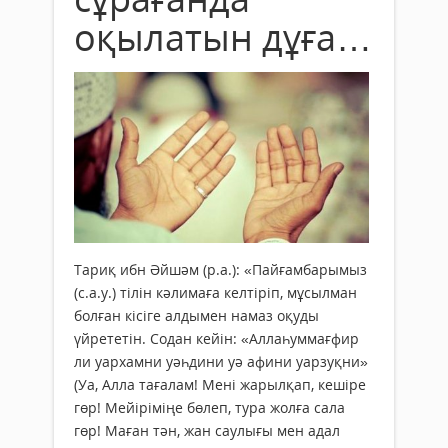
оқылатын дұға…
Тариқ ибн Әйшәм (р.а.): «Пайғамбарымыз
(с.а.у.) тілін кәлимаға келтіріп, мұсылман
болған кісіге алдымен намаз оқуды
үйрететін. Содан кейін: «Аллаһуммағфир
ли уархамни уәһдини уә афини уарзуқни»
(Уа, Алла тағалам! Мені жарылқап, кешіре
гөр! Мейіріміңе бөлеп, тура жолға сала
гөр! Маған тән, жан саулығы мен адал