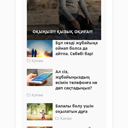
ОҚЫҢЫЗ!!! ҚЫЗЫҚ ОҚИҒА!!!
Бұл сөзді жұбайыңа
ойнап болса да
айтпа. Себебі бар!
Қоғам
Ал сіз,
жұбайыңыздың
есімін телефонға не
деп сақтадыңыз?
Қоғам
Балалы болу үшін
оқылатын дұға
Қоғам