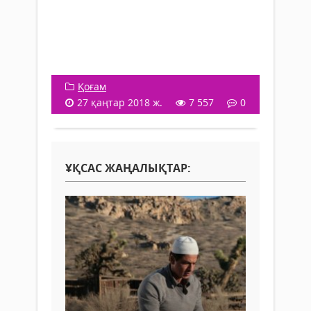
Қоғам
27 қаңтар 2018 ж.
7 557
0
ҰҚСАС ЖАҢАЛЫҚТАР: