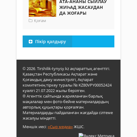
АТА-АНАНЫ СЫЙЛАУ
ЖИҺАД ЖАСАУДАН
ДА ЖОҒАРЫ
Қоғам
Пікір қалдыру
© 2026. Tirshilik-tynysy.kz ақпараттық агенттігі.
Қазақстан Республикасы Ақпарат және
Қоғамдық даму министрлігі, Ақпарат
комитетінің тіркеу туралы № KZ80VPY00052424
куәлігі 21.07.2022 жылы берілген.
® Агенттік сайтында жарияланған барлық
мақалалар мен фото-бейне материалдардың
авторлық құқықтары қорғалған.
Материалдарды пайдаланған жағдайда сілтеме
жасалуы міндетті.
Меншік иесі:
«Сыр медиа»
ЖШС.