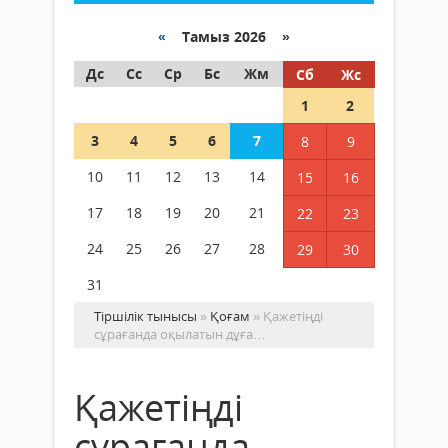
«
Тамыз 2026 »
Дс
Сс
Ср
Бс
Жм
Сб
Жс
1
2
3
4
5
6
7
8
9
10
11
12
13
14
15
16
17
18
19
20
21
22
23
24
25
26
27
28
29
30
31
Тіршілік тынысы
»
Қоғам
» Қажетіңді
сұрағанда оқылатын дұға…
Қажетіңді
сұрағанда