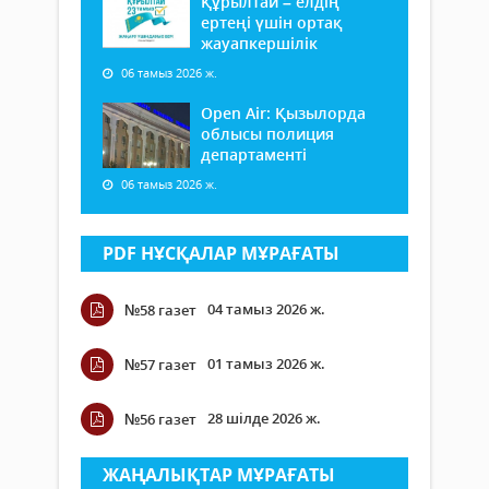
Құрылтай – елдің
ертеңі үшін ортақ
жауапкершілік
06 тамыз 2026 ж.
Open Air: Қызылорда
облысы полиция
департаменті
06 тамыз 2026 ж.
PDF НҰСҚАЛАР МҰРАҒАТЫ
04 тамыз 2026 ж.
№58 газет
01 тамыз 2026 ж.
№57 газет
28 шілде 2026 ж.
№56 газет
ЖАҢАЛЫҚТАР МҰРАҒАТЫ