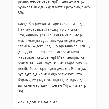
ризық-несібе бере гөр!) – деп дұға етуді
бұйыратын еді»,- деп айтты (Муслим, зикр
35).
Басқа бір риуаятта Тариқ (р.а.): «Бірде
Пайғамбарымызға (с.а.у.) бір кісі келіп:
«Уа, Алланың елшісі! Раббымнан мұң-
мұқтажымды сұрағанымда не деп дұға
етейін?» – деген еді. Сонда Алла елшісінің
(с.а.у.) оған: «Уа, Алла тағалам! Мені
жарылқап, кешіре гөр! Мені мейіріміңе
бөлеп, тән-жан саулығы мен адал ризық-
несібе бере гөр» – деп дұға ет. Расында,
бұл дұға дүние мен ақыретке қатысты
барлық мұң-мұқтажыңды қамтиды» деп
айтқанын естідім», -деген (Муслим, зикр
36).
Дайындаған:”ЕлАна.kz”