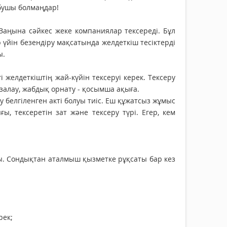
бушы болмаңдар!
Заңына сәйкес жеке компаниялар тексереді. Бұл
р үйін безендіру мақсатында желдеткіш тесіктерді
ды.
желдеткіштің жай-күйін тексеруі керек. Тексеру
азалау, жабдық орнату - қосымша ақыға.
ру белгіленген акті болуы тиіс. Еш құжатсыз жұмыс
ы, тексеретін зат және тексеру түрі. Егер, кем
ы. Сондықтан аталмыш қызметке рұқсаты бар кез
рек;