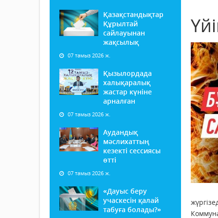
Қазақстандықтар
Үйі
Құрылтай
сайлауынан
жақсылық
07 тамыз 2026 ж.
Қызылордада
халықаралық
жастар күніне
арналған
07 тамыз 2026 ж.
Аудандық
мәслихаттың
кезекті сессиясы
өтті
07 тамыз 2026 ж.
«Дауыс беру
учаскесін қалай
жүргізе
табуға болады?»
Коммуна