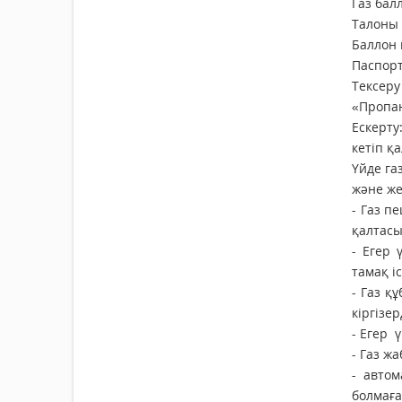
Газ бал
Талоны 
Баллон 
Паспорт
Тексеру
«Пропан
Ескерту
кетіп қ
Үйде га
және же
- Газ п
қалтасы
- Егер 
тамақ і
- Газ қ
кіргізе
- Егер 
- Газ ж
- авто
болмаға