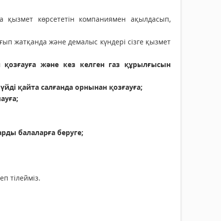
а қызмет көрсететін компаниямен ақылдасып,
ғып жатқанда және демалыс күндері сізге қызмет
н қозғауға және кез келген газ құрылғысын
үйді қайта салғанда орнынан қозғауға;
ауға;
арды балаларға беруге;
еп тілейміз.