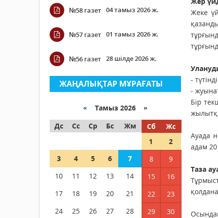
Жер үйд
04 тамыз 2026 ж.
№58 газет
Жеке үй
қазанд
01 тамыз 2026 ж.
№57 газет
тұрғын
тұрғынд
28 шілде 2026 ж.
№56 газет
Улануды
- түтін
ЖАҢАЛЫҚТАР МҰРАҒАТЫ
- жуына
Бір тек
«
Тамыз 2026 »
жылытқы
Дс
Сс
Ср
Бс
Жм
Сб
Жс
Ауада н
1
2
адам 20
3
4
5
6
7
8
9
Таза ау
10
11
12
13
14
15
16
Тұрмыст
қолданат
17
18
19
20
21
22
23
24
25
26
27
28
29
30
Осындай