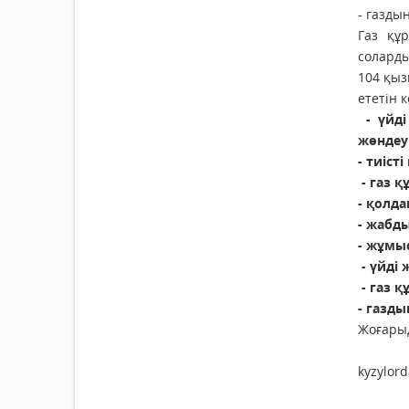
- газды
Газ құ
солард
104 қыз
ететін 
- үйді
жөндеу
- тиіст
- газ қ
- қолд
- жабд
- жұмыс
- үйді 
- газ 
- газды
Жоғарыд
kyzylor