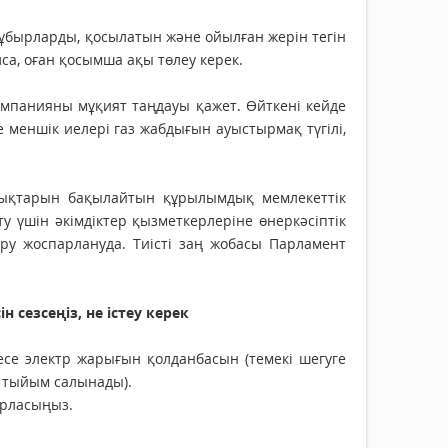
құбырларды, қосылатын және ойылған жерін тегін
са, оған қосымша ақы төлеу керек.
мпанияны мұқият таңдауы қажет. Өйткені кейде
 меншік иелері газ жабдығын ауыстырмақ түгілі,
бдықтарын бақылайтын құрылымдық мемлекеттік
у үшін әкімдіктер қызметкерлеріне өнеркәсіптік
еру жоспарлануда. Тиісті заң жобасы Парламент
н сезсеңіз, не істеу керек
се электр жарығын қолданбасын (темекі шегуге
 тыйым салынады).
барласыңыз.