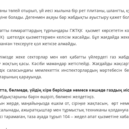
аны төлей отырып, үй иесі жылына бір рет плитаны, шлангты, 
уіне болады. Дегенмен ақауы бар жабдықты ауыстыру қажет бол
атты ғимараттардың тұрғындары ГЖТҚК қызмет көрсететін ко
К) шетелдік қызметтермен келісім жасайды. Бұл жағдайда жеке
анған тексеруге қол жеткізе алмайды.
елімізде жеке секторлар мен көп қабатты үйлердегі газ жа
 жоқтың қасы. Кәсіби мамандар жетіспейді. Жағдайды жақсарт
здік саласындағы мемлекеттік инспекторлардың мәртебесін б
ттарының қарауында.
та, бөлмеде, үйдің кіре берісінде немесе көшеде газдың иісі
жабдықтарыны бәрін өшіріп, бөлмені желдетіңіз.
н жерде, маңайыңызда ешкім от, сіріңке жақпасын, өрт неме
салынады, ажыратқыштар мен тұрмыстық техниканы қолдануға
иісі тарамаған, таза ауада тұрып 104 – жедел апат қызметіне ха