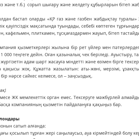
з және т.б.) сорып шығару және желдету құбырларын бітеп жа
лдан бастап оларды «ҚР газ және газбен жабдықтау туралы» 
лік қауіпсіздік мақсатында туындады, себебі көптеген тұрғында
н, кафельмен, плиткамен, тұсқағаздармен жауып, бітеп тастай
мпания қызметкерлері жылына бір рет үйлер мен пәтерлердегі 
 1 000 теңгеге дейін. Оған қазыналық чек беріледі. Ауыстыру, т
 жүргізетін адам шарт жасауға міндетті және өзімен бірге тексе
а қақысы жоқ. Құжатта жазылатын: аты-жөні, мерзімі, ұзакқтығ
 бір нәрсе сәйкес келмесе, ол – заңсыздық.
ақ!
есе ЖК мемлекеттік орган емес. Тексеруге мәжбүрлей алмайд
басқа компанияның қызметін пайдалануға қақыңыз бар.
ллондары
лонын сатып алғанда:
ағы қосылып тұрған жері саңылаусыз, ауа кірмейтіндей болу ке