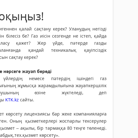
 оқыңыз!
игеннен қалай сақтану керек? Уланудың негізді
ін білесіз бе? Газ иісін сезгенде не істеп, қайда
рласу қажет? Жер үйде, пәтерде газды
аланғанда қандай техникалық қауіпсіздік
ын сақтау керек?
е нәрсеге жауап береді
үйлердің немесе пәтердің ішіндегі газ
ығының жұмысқа жарамдылығына жауапкершілік
ынушының өзіне жүктеледі, деп
ды
KTK.kz
сайты.
ет көрсету лицензиясы бар жеке компанияларға
лген. Оның қызметкерлері жоспарлы тексерулер
ызмет – ақылы, бір тармаққа 80 теңге төленеді.
абдық.тех.қызмет көрсету».