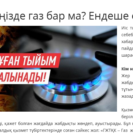
ңізде газ бар ма? Ендеше
Иіс т
себеб
хаба
пайд
шарас
Кім н
Жер 
жабд
тұт
жаза
Қызм
бері
ді, қажет болған жағдайда жабдықты жөндеп, ауыстырады. Бұл қ
лдық қызмет түбіртектерінде соған сәйкес жол: «ГЖТҚК – Газ ж