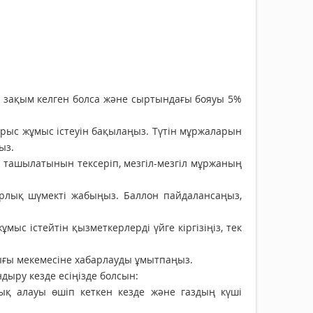
ына зақым келген болса және сыртындағы бояуы 5%
рыс жұмыс істеуін бақылаңыз. Түтін мұржаларын
ыз.
 ташылатынын тексеріп, мезгіл-мезгіл мұржаның
арлық шүмекті жабыңыз. Баллон пайдалансаңыз,
ыс істейтін қызметкерлерді үйге кіргізіңіз, тек
ылығы мекемесіне хабарлауды ұмытпаңыз.
ндыру кезде есіңізде болсын:
ық алауы өшіп кеткен кезде және газдың күші