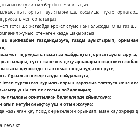
ң шығып кету сигнал бергішін орнатыңыз.
рылғысының орнын ауыстырғанда, қосымша нүкте орнатард
ың рұқсатымен орнатыңыз.
меті төтенше жағдайда әрекет етумен айналысады. Оны газ шы
компания жұмыс істемеген кезде шақырасыз.
 өз еркіңізбен газдандыруға, газды ауыстырып, орнына
ге;
і қызметтің рұқсатынсыз газ жабдықтың орнын ауыстыруға, 
ұрылғылары, түтін және желдету арналарын өздігімен жобал
аныстағы қауіпсіздікті автоматтандыруды өшіруге;
ығы бұзылған кезде газды пайдалануға;
 істеп тұрған газ құрылғыларын қараусыз тастауға және ол
жылыту үшін газ плитасын пайдалануға;
құрылғылары орнатылған бөлмелерде ұйықтауға;
ң ағып кетуін анықтау үшін отын жағуға;
а жазылған қауіпсіздік ережелерін орындап, аман-сау жүріңіз д
da-news.kz