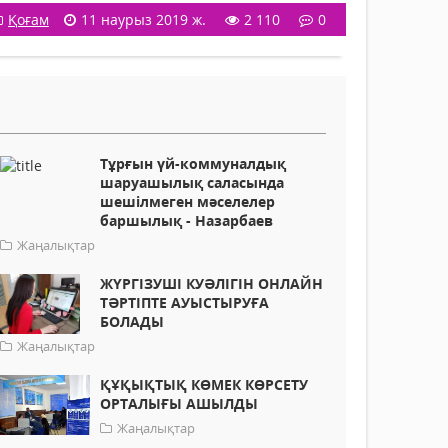
Қоғам
11 наурыз 2019 ж.
2 110
0
Тұрғын үй-коммуналдық
шаруашылық саласында
шешілмеген мәселелер
баршылық - Назарбаев
Жаңалықтар
ЖҮРГІЗУШІ КУӘЛІГІН ОНЛАЙН
ТӘРТІПТЕ АУЫСТЫРУҒА
БОЛАДЫ
Жаңалықтар
ҚҰҚЫҚТЫҚ КӨМЕК КӨРСЕТУ
ОРТАЛЫҒЫ АШЫЛДЫ
Жаңалықтар