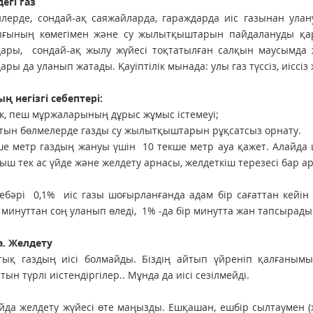
егі газ
лерде, сондай-ақ саяжайларда, гараждарда иіс газынан улану
ығының көмегімен және су жылытқыштарын пайдалануды қар
дары, сондай-ақ жылу жүйесі тоқтатылған салқын маусымда 
ары да уланып жатады. Қауіптілік мынада: улы газ түссіз, иіссіз
ң негізгі себептері:
дік, пеш мұржаларының дұрыс жұмыс істемеуі;
тын бөлмелерде газды су жылытқыштарын рұқсатсыз орнату.
ше метр газдың жануы үшін 10 текше метр ауа қажет. Алайда
ш тек ас үйде және желдету арнасы, желдеткіш терезесі бар 
ебәрі 0,1% иіс газы шоғырланғанда адам бір сағаттан кейін 
 минуттан соң уланып өледі, 1% -да бір минутта жан тапсырады
а. Желдету
ық газдың иісі болмайды. Біздің айтып үйреніп қалғанымыз,
ын түрлі иістендіргілер.. Мұнда да иісі сезілмейді.
да желдету жүйесі өте маңызды. Ешқашан, ешбір сылтаумен (жән