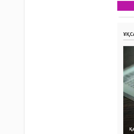
ҰҚС
Қа