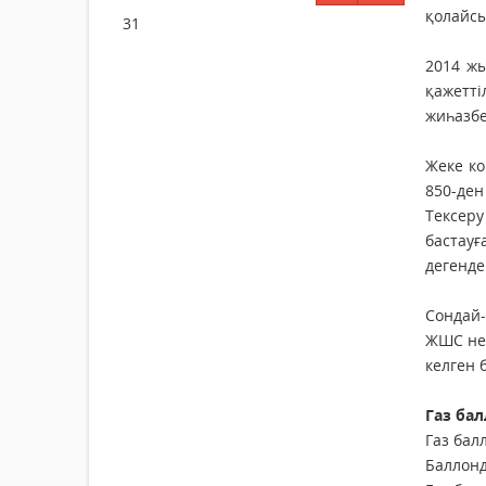
қолайсы
31
2014 жы
қажетті
жиһазбе
Жеке ко
850-ден
Тексеру
бастауғ
дегенде
Сондай-
ЖШС нем
келген 
Газ ба
Газ бал
Баллонд