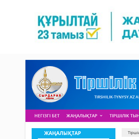
TIRSHILIK-TYNYSY.KZ 
НЕГІЗГІ БЕТ
ЖАҢАЛЫҚТАР
ТІРШІЛІК ТЫ
ЖАҢАЛЫҚТАР
Тірші