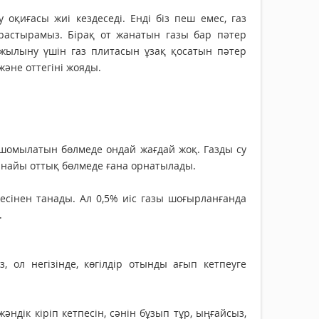
 оқиғасы жиі кездеседі. Енді біз пеш емес, газ
астырамыз. Бірақ от жанатын газы бар пәтер
жылыну үшін газ плитасын ұзақ қосатын пәтер
 және оттегіні жояды.
 шомылатын бөлмеде ондай жағдай жоқ. Газды су
арнайы оттық бөлмеде ғана орнатылады.
есінен танады. Ал 0,5% иіс газы шоғырланғанда
.
 ол негізінде, көгілдір отынды ағып кетпеуге
дік кіріп кетпесін, сәнін бұзып тұр, ыңғайсыз,