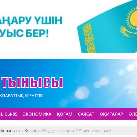
АҚПАРАТТЫҚ АГЕНТТІГІ
НЫСЫ-85
ЭКОНОМИКА
ҚОҒАМ
САЯСАТ
ОҚИҒАЛАР
ӘЛ
лік тынысы
»
Қоғам
» Үйіңізде газ бар ма? Ендеше оқыңыз!