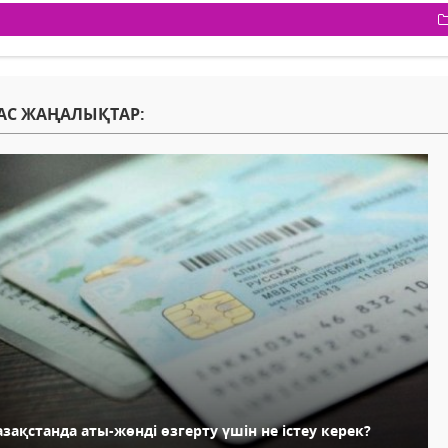
АС ЖАҢАЛЫҚТАР:
зақстанда аты-жөнді өзгерту үшін не істеу керек?