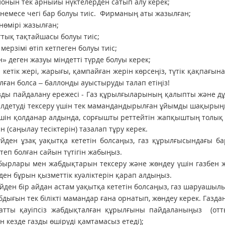
лонын тек арныйы нүктелерден сатып алу керек;
немесе чегі бар болуы тиіс. Фирманың аты жазылған;
нөмірі жазылған;
тық тақтайшасы болуы тиіс;
 мерзімі өтіп кетпеген болуы тиіс;
» деген жазуы міндетті түрде болуы керек;
: кетік жері, жарығы, қампайған жерін көрсеңіз, түтік қақпағ
алған болса – баллонды ауыстыруды талап етіңіз!
зды пайдалану ережесі - Газ құрылғыларының қалыпты және дұ
лдетуді тексеру үшін тек мамандандырылған ұйымды шақырың
ешін қолданар алдында, сорғышты реттейтін жапқыштың толық
н (саңылау тесіктерін) тазалап тұру керек.
үйден ұзақ уақытқа кететін болсаңыз, газ құрылғысындағы б
степ болған сайын түтігін жабыңыз.
ұбырлары мен жабдықтарын тексеру және жөндеу үшін газбен жұм
рден бұрын қызметтік куәліктерін қарап алдыңыз.
үйден бір айдан астам уақытқа кететін болсаңыз, газ шаруаш
абдығын тек білікті мамандар ғана орнатып, жөндеу керек. Газда
матты қауіпсіз жабдықталған құрылғыны пайдаланыңыз (отт
н кезде газды өшіруді қамтамасыз етеді);