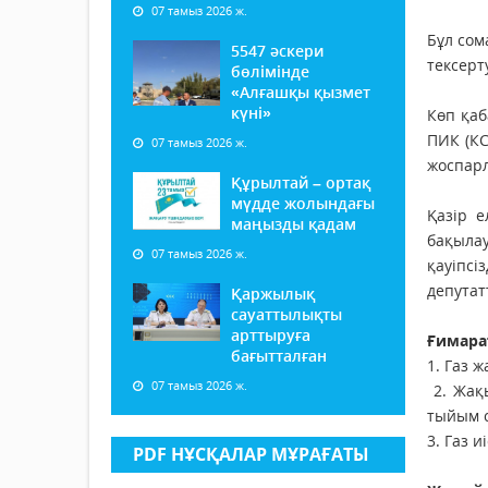
07 тамыз 2026 ж.
Бұл сом
5547 әскери
тексерт
бөлімінде
«Алғашқы қызмет
күні»
Көп қаб
ПИК (КС
07 тамыз 2026 ж.
жоспарл
Құрылтай – ортақ
мүдде жолындағы
Қазір 
маңызды қадам
бақылау
07 тамыз 2026 ж.
қауіпсі
депута
Қаржылық
сауаттылықты
арттыруға
Ғимарат
бағытталған
1. Газ 
07 тамыз 2026 ж.
2. Жақы
тыйым 
3. Газ 
PDF НҰСҚАЛАР МҰРАҒАТЫ