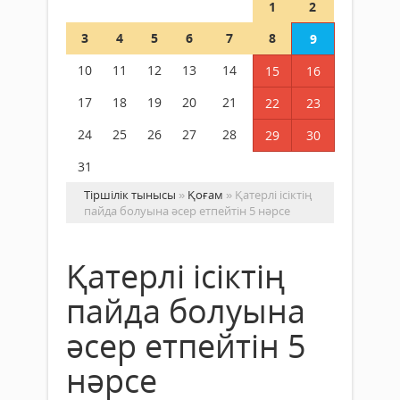
1
2
3
4
5
6
7
8
9
10
11
12
13
14
15
16
17
18
19
20
21
22
23
24
25
26
27
28
29
30
31
Тіршілік тынысы
»
Қоғам
» Қатерлі ісіктің
пайда болуына әсер етпейтін 5 нәрсе
Қатерлі ісіктің
пайда болуына
әсер етпейтін 5
нәрсе