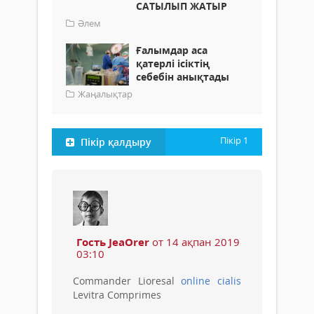
САТЫЛЫП ЖАТЫР
Әлем
Ғалымдар аса
қатерлі ісіктің
себебін анықтады
Жаңалықтар
Пікір
1
Пікір қалдыру
Гость JeaOrer
от 14 ақпан 2019
03:10
Commander Lioresal
online cialis
Levitra Comprimes