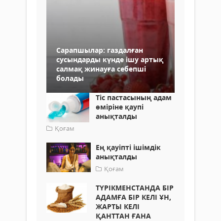
Сарапшылар: газдалған
сусындарды күнде ішу артық
салмақ жинауға себепші
болады
Тіс пастасының адам
өміріне қаупі
анықталды
Қоғам
Ең қауіпті ішімдік
анықталды
Қоғам
ТҮРІКМЕНСТАНДА БІР
АДАМҒА БІР КЕЛІ ҰН,
ЖАРТЫ КЕЛІ
ҚАНТТАН ҒАНА