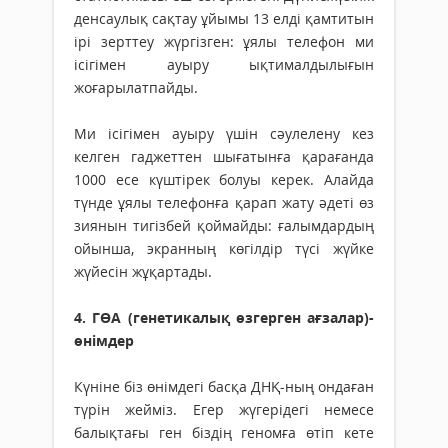
денсаулық сақтау ұйымы 13 елді қамтитын
ірі зерттеу жүргізген: ұялы телефон ми
ісігімен ауыру ықтималдылығын
жоғарылатпайды.
Ми ісігімен ауыру үшін сәулелену кез
келген гаджеттен шығатынға қарағанда
1000 есе күштірек болуы керек. Алайда
түнде ұялы телефонға қарап жату әдеті өз
зиянын тигізбей қоймайды: ғалымдардың
ойынша, экранның көгілдір түсі жүйке
жүйесін жұқартады.
4. ГӨА (генетикалық өзгерген ағзалар)-
өнімдер
Күніне біз өнімдегі басқа ДНҚ-ның ондаған
түрін жейміз. Егер жүгерідегі немесе
балықтағы ген біздің геномға өтіп кете