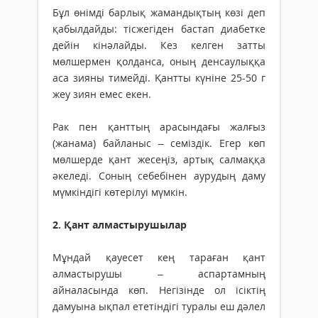
Бұл өнімді барлық жамандықтың көзі деп
қабылдайды: тісжегіден бастап диабетке
дейін кінәлайды. Кез келген затты
мөлшермен қолданса, оның денсаулыққа
аса зияны тимейді. Қантты күніне 25-50 г
жеу зиян емес екен.
Рак пен қанттың арасындағы жалғыз
(жанама) байланыс – семіздік. Егер көп
мөлшерде қант жесеңіз, артық салмаққа
әкеледі. Соның себебінен аурудың даму
мүмкіндігі көтерілуі мүмкін.
2. Қант алмастырушылар
Мұндай қауесет кең тараған қант
алмастырушы – аспартамның
айналасында көп. Негізінде ол ісіктің
дамуына ықпал ететіндігі туралы еш дәлел