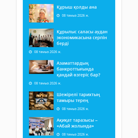
Құрыш қолды ана
08 тамыз 2026 ж.
Құрылыс саласы аудан
экономикасына серпін
берді
08 тамыз 2026 ж.
Азаматтардың
банкроттығында
қандай өзгеріс бар?
08 тамыз 2026 ж.
Шежірелі тарихтың
тамыры терең
08 тамыз 2026 ж.
Ақиқат таразысы –
«Абай жолында»
08 тамыз 2026 ж.