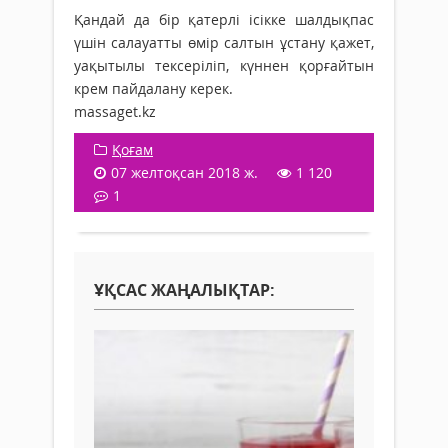
Қандай да бір қатерлі ісікке шалдықпас
үшін салауатты өмір салтын ұстану қажет,
уақытылы тексеріліп, күннен қорғайтын
крем пайдалану керек.
massaget.kz
Қоғам
07 желтоқсан 2018 ж.
1 120
1
ҰҚСАС ЖАҢАЛЫҚТАР: