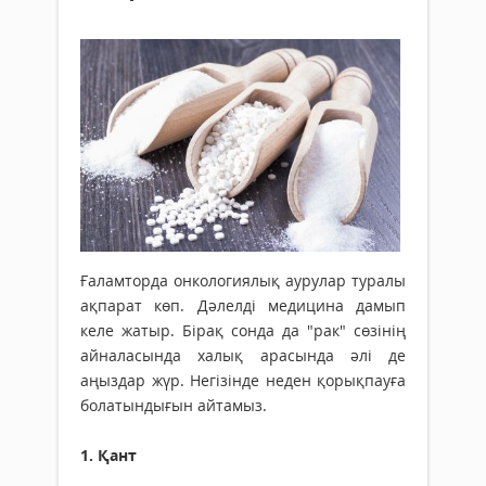
Ғаламторда онкологиялық аурулар туралы
ақпарат көп. Дәлелді медицина дамып
келе жатыр. Бірақ сонда да "рак" сөзінің
айналасында халық арасында әлі де
аңыздар жүр. Негізінде неден қорықпауға
болатындығын айтамыз.
1. Қант