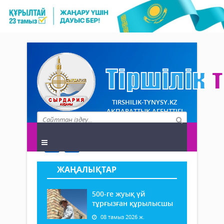
TIRSHILIK-TYNYSY.KZ
АҚПАРАТТЫҚ АГЕНТТІГІ
ЖАҢАЛЫҚТАР
500-ге жуық үй
тұрғызған құрылысшы
08 тамыз 2026 ж.