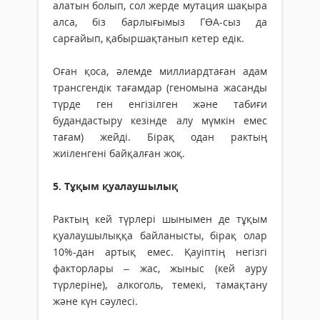
алатын болып, сол жерде мутация шақыра
алса, біз барлығымыз ГӨА-сыз да
сарғайып, қабыршақтанып кетер едік.
Оған қоса, әлемде миллиардтаған адам
трансгендік тағамдар (геномына жасанды
түрде ген енгізілген және табиғи
будандастыру кезінде алу мүмкін емес
тағам) жейді. Бірақ одан рактың
жиіленгені байқалған жоқ.
5. Тұқым қуалаушылық
Рактың кей түрлері шынымен де тұқым
қуалаушылыққа байланысты, бірақ олар
10%-дан артық емес. Қауіптің негізгі
факторлары – жас, жыныс (кей ауру
түрлеріне), алкоголь, темекі, тамақтану
және күн сәулесі.