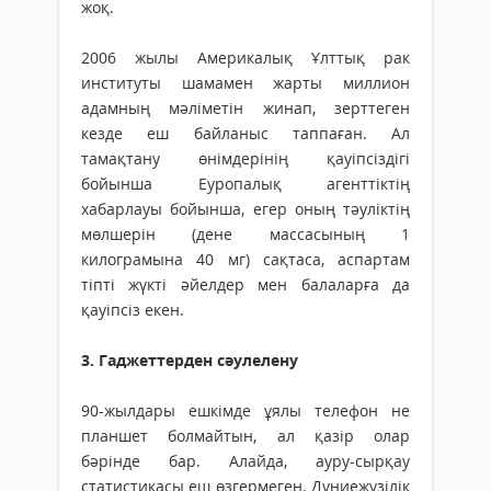
жоқ.
2006 жылы Америкалық Ұлттық рак
институты шамамен жарты миллион
адамның мәліметін жинап, зерттеген
кезде еш байланыс таппаған. Ал
тамақтану өнімдерінің қауіпсіздігі
бойынша Еуропалық агенттіктің
хабарлауы бойынша, егер оның тәуліктің
мөлшерін (дене массасының 1
килограмына 40 мг) сақтаса, аспартам
тіпті жүкті әйелдер мен балаларға да
қауіпсіз екен.
3. Гаджеттерден сәулелену
90-жылдары ешкімде ұялы телефон не
планшет болмайтын, ал қазір олар
бәрінде бар. Алайда, ауру-сырқау
статистикасы еш өзгермеген. Дүниежүзілік