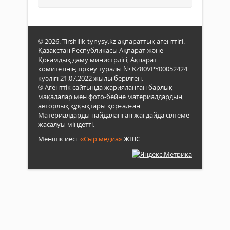
© 2026. Tirshilik-tynysy.kz ақпараттық агенттігі.
Қазақстан Республикасы Ақпарат және
Қоғамдық даму министрлігі, Ақпарат
комитетінің тіркеу туралы № KZ80VPY00052424
куәлігі 21.07.2022 жылы берілген.
® Агенттік сайтында жарияланған барлық
мақалалар мен фото-бейне материалдардың
авторлық құқықтары қорғалған.
Материалдарды пайдаланған жағдайда сілтеме
жасалуы міндетті.
Меншік иесі:
«Сыр медиа»
ЖШС.