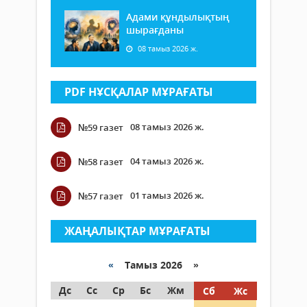
Адами құндылықтың
шырағданы
08 тамыз 2026 ж.
PDF НҰСҚАЛАР МҰРАҒАТЫ
08 тамыз 2026 ж.
№59 газет
04 тамыз 2026 ж.
№58 газет
01 тамыз 2026 ж.
№57 газет
ЖАҢАЛЫҚТАР МҰРАҒАТЫ
«
Тамыз 2026 »
Дс
Сс
Ср
Бс
Жм
Сб
Жс