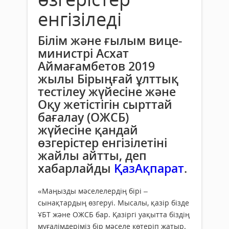
енгізіледі
Білім және ғылым вице-
министрі Асхат
Аймағамбетов 2019
жылы Бірыңғай ұлттық
тестілеу жүйесіне және
Оқу жетістігін сырттай
бағалау (ОЖСБ)
жүйесіне қандай
өзгерістер енгізілетіні
жайлы айтты, деп
хабарлайды
ҚазАқпарат
.
«Маңызды мәселелердің бірі –
сынақтардың өзгеруі. Мысалы, қазір бізде
ҰБТ және ОЖСБ бар. Қазіргі уақытта біздің
мұғалімдеріміз бір мәселе көтеріп жатыр.