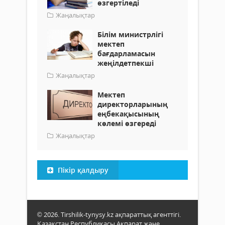
өзгертіледі
Жаңалықтар
Білім министрлігі
мектеп
бағдарламасын
жеңілдетпекші
Жаңалықтар
Мектеп
директорларының
еңбекақысының
көлемі өзгереді
Жаңалықтар
Пікір қалдыру
© 2026. Tirshilik-tynysy.kz ақпараттық агенттігі.
Қазақстан Республикасы Ақпарат және