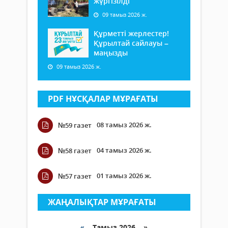
жүргізілді
09 тамыз 2026 ж.
Құрметті жерлестер!
Құрылтай сайлауы –
маңызды
09 тамыз 2026 ж.
PDF НҰСҚАЛАР МҰРАҒАТЫ
08 тамыз 2026 ж.
№59 газет
04 тамыз 2026 ж.
№58 газет
01 тамыз 2026 ж.
№57 газет
ЖАҢАЛЫҚТАР МҰРАҒАТЫ
«
Тамыз 2026 »