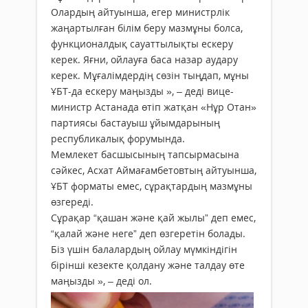
Олардың айтуынша, егер министрлік
жаңартылған білім беру мазмұны болса,
функционалдық сауаттылықты ескеру
керек. Яғни, ойлауға баса назар аудару
керек. Мұғалімдердің сөзін тыңдап, мұны
ҰБТ-да ескеру маңызды », – деді вице-
министр Астанада өтіп жатқан «Нұр Отан»
партиясы бастауыш ұйымдарының
республикалық форумында.
Мемлекет басшысының тапсырмасына
сәйкес, Асхат Аймағамбетовтың айтуынша,
ҰБТ форматы емес, сұрақтардың мазмұны
өзгереді.
Сұрақар “қашан және қай жылы” деп емес,
“қалай және неге” деп өзгеретін болады.
Біз үшін балалардың ойлау мүмкіндігін
бірінші кезекте қолдану және талдау өте
маңызды », – деді ол.