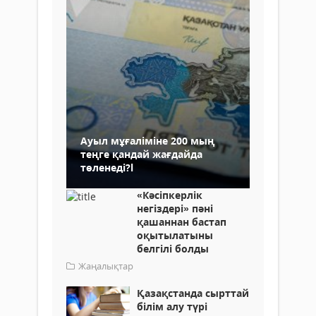
Ауыл мұғаліміне 200 мың
теңге қандай жағдайда
төленеді?l
«Кәсіпкерлік
негіздері» пәні
қашаннан бастап
оқытылатыны
белгілі болды
Жаңалықтар
Қазақстанда сырттай
білім алу түрі