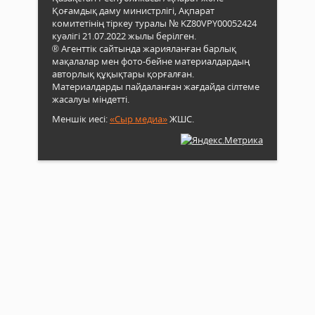
Қоғамдық даму министрлігі, Ақпарат
комитетінің тіркеу туралы № KZ80VPY00052424
куәлігі 21.07.2022 жылы берілген.
® Агенттік сайтында жарияланған барлық
мақалалар мен фото-бейне материалдардың
авторлық құқықтары қорғалған.
Материалдарды пайдаланған жағдайда сілтеме
жасалуы міндетті.
Меншік иесі:
«Сыр медиа»
ЖШС.