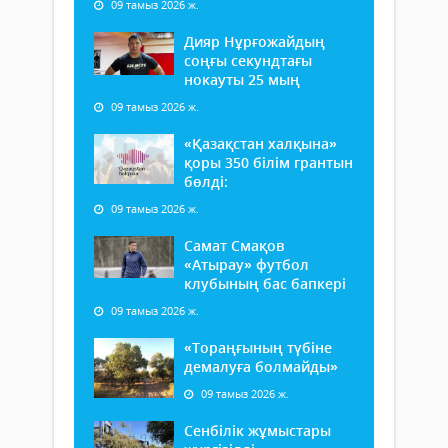
09 тамыз 2026 ж.
Дияр Нұрғожайдың
соңғы секундтағы
нокауты 25 мың
09 тамыз 2026 ж.
«Қазақстан халқына»
қоры 350 білім грантын
бөлді:
09 тамыз 2026 ж.
Самат Смақов
«Атырау» футбол
клубының бас бапкері
09 тамыз 2026 ж.
«Тораңғының түбіне
демалуға болмайды»
09 тамыз 2026 ж.
Сенбілік жұмыстары