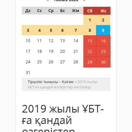
Дс
Сс
Ср
Бс
Жм
Сб
Жс
1
2
3
4
5
6
7
8
9
10
11
12
13
14
15
16
17
18
19
20
21
22
23
24
25
26
27
28
29
30
31
Тіршілік тынысы
»
Қоғам
» 2019 жылы
ҰБТ-ға қандай өзгерістер енгізіледі
2019 жылы ҰБТ-
ға қандай
өзгерістер