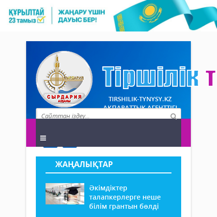
TIRSHILIK-TYNYSY.KZ
АҚПАРАТТЫҚ АГЕНТТІГІ
ЖАҢАЛЫҚТАР
Әкімдіктер
талапкерлерге неше
білім грантын бөлді