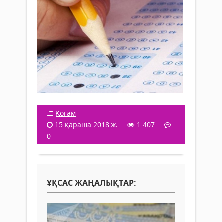
Қоғам
15 қараша 2018 ж.
1 407
0
ҰҚСАС ЖАҢАЛЫҚТАР: