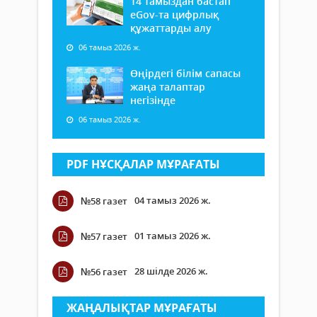
14 тамыздан бастап
еGov-та цифрлық
құжаттарды алу
06 тамыз 2026 ж.
Өңірдегі білім сапасы
жаңа талаптар
негізінде
06 тамыз 2026 ж.
PDF НҰСҚАЛАР МҰРАҒАТЫ
04 тамыз 2026 ж.
№58 газет
01 тамыз 2026 ж.
№57 газет
28 шілде 2026 ж.
№56 газет
ЖАҢАЛЫҚТАР МҰРАҒАТЫ