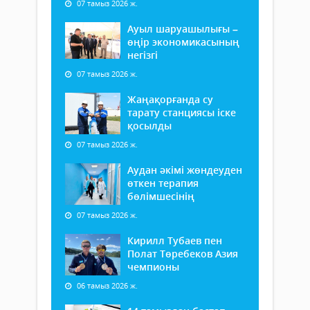
07 тамыз 2026 ж.
Ауыл шаруашылығы –
өңір экономикасының
негізгі
07 тамыз 2026 ж.
Жаңақорғанда су
тарату станциясы іске
қосылды
07 тамыз 2026 ж.
Аудан әкімі жөндеуден
өткен терапия
бөлімшесінің
07 тамыз 2026 ж.
Кирилл Тубаев пен
Полат Төребеков Азия
чемпионы
06 тамыз 2026 ж.