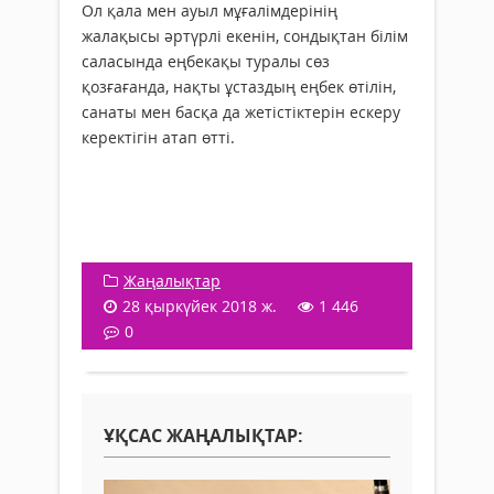
Ол қала мен ауыл мұғалімдерінің
жалақысы әртүрлі екенін, сондықтан білім
саласында еңбекақы туралы сөз
қозғағанда, нақты ұстаздың еңбек өтілін,
санаты мен басқа да жетістіктерін ескеру
керектігін атап өтті.
Жаңалықтар
28 қыркүйек 2018 ж.
1 446
0
ҰҚСАС ЖАҢАЛЫҚТАР: