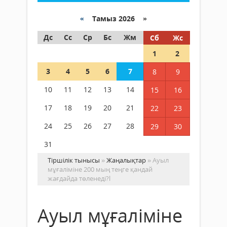
«
Тамыз 2026 »
Дс
Сс
Ср
Бс
Жм
Сб
Жс
1
2
3
4
5
6
7
8
9
10
11
12
13
14
15
16
17
18
19
20
21
22
23
24
25
26
27
28
29
30
31
Тіршілік тынысы
»
Жаңалықтар
» Ауыл
мұғаліміне 200 мың теңге қандай
жағдайда төленеді?l
Ауыл мұғаліміне