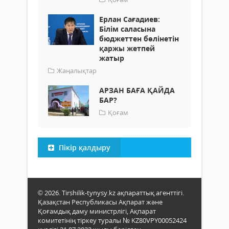
Ерлан Сағадиев:
Білім саласына
бюджеттен бөлінетін
қаржы жетпей
жатыр
Жаңалықтар
АРЗАН БАҒА ҚАЙДА
БАР?
Қоғам
Пікір қалдыру
© 2026. Tirshilik-tynysy.kz ақпараттық агенттігі.
Қазақстан Республикасы Ақпарат және
Қоғамдық даму министрлігі, Ақпарат
комитетінің тіркеу туралы № KZ80VPY00052424