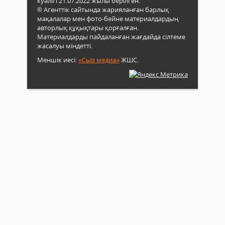
куәлігі 21.07.2022 жылы берілген.
® Агенттік сайтында жарияланған барлық
мақалалар мен фото-бейне материалдардың
авторлық құқықтары қорғалған.
Материалдарды пайдаланған жағдайда сілтеме
жасалуы міндетті.
Меншік иесі:
«Сыр медиа»
ЖШС.