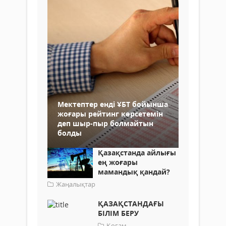
Мектептер енді ҰБТ бойынша
жоғары рейтинг көрсетемін
деп шыр-пыр болмайтын
болды
Қазақстанда айлығы
ең жоғары
мамандық қандай?
Жаңалықтар
ҚАЗАҚСТАНДАҒЫ
БІЛІМ БЕРУ
Қоғам