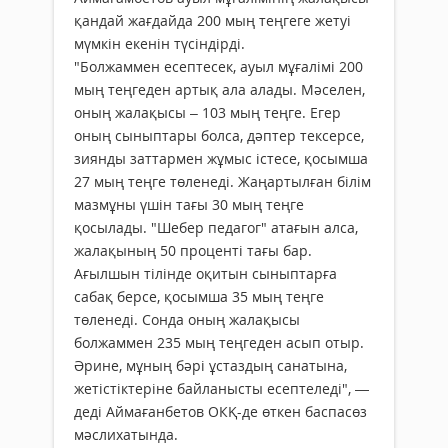
қандай жағдайда 200 мың теңгеге жетуі
мүмкін екенін түсіндірді.
"Болжаммен есептесек, ауыл мұғалімі 200
мың теңгеден артық ала алады. Мәселен,
оның жалақысы – 103 мың теңге. Егер
оның сыныптары болса, дәптер тексерсе,
зиянды заттармен жұмыс істесе, қосымша
27 мың теңге төленеді. Жаңартылған білім
мазмұны үшін тағы 30 мың теңге
қосылады. "Шебер педагог" атағын алса,
жалақының 50 проценті тағы бар.
Ағылшын тілінде оқитын сыныптарға
сабақ берсе, қосымша 35 мың теңге
төленеді. Сонда оның жалақысы
болжаммен 235 мың теңгеден асып отыр.
Әрине, мұның бәрі ұстаздың санатына,
жетістіктеріне байланысты есептеледі", —
деді Аймағанбетов ОКҚ-де өткен баспасөз
мәслихатында.