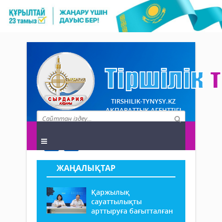
TIRSHILIK-TYNYSY.KZ
АҚПАРАТТЫҚ АГЕНТТІГІ
ЖАҢАЛЫҚТАР
Қаржылық
сауаттылықты
арттыруға бағытталған