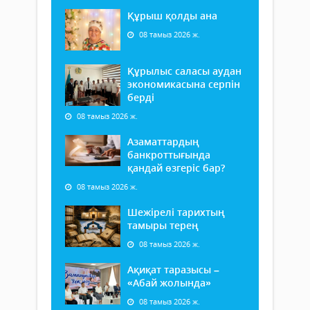
Құрыш қолды ана
08 тамыз 2026 ж.
Құрылыс саласы аудан
экономикасына серпін
берді
08 тамыз 2026 ж.
Азаматтардың
банкроттығында
қандай өзгеріс бар?
08 тамыз 2026 ж.
Шежірелі тарихтың
тамыры терең
08 тамыз 2026 ж.
Ақиқат таразысы –
«Абай жолында»
08 тамыз 2026 ж.