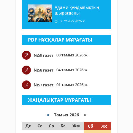
Адами құндылықтың
шырағданы
08 тамыз 2026 ж.
PDF НҰСҚАЛАР МҰРАҒАТЫ
08 тамыз 2026 ж.
№59 газет
04 тамыз 2026 ж.
№58 газет
01 тамыз 2026 ж.
№57 газет
ЖАҢАЛЫҚТАР МҰРАҒАТЫ
«
Тамыз 2026 »
Дс
Сс
Ср
Бс
Жм
Сб
Жс