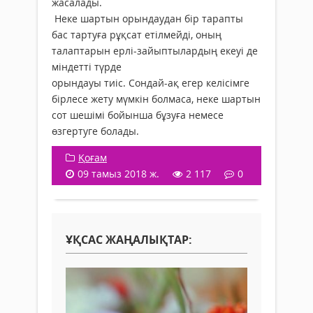
жасалады.
Неке шартын орындаудан бір тарапты
бас тартуға рұқсат етілмейді, оның
талаптарын ерлі-зайыптылардың екеуі де
міндетті түрде
орындауы тиіс. Сондай-ақ егер келісімге
бірлесе жету мүмкін болмаса, неке шартын
сот шешімі бойынша бұзуға немесе
өзгертуге болады.
Қоғам
09 тамыз 2018 ж.
2 117
0
ҰҚСАС ЖАҢАЛЫҚТАР: