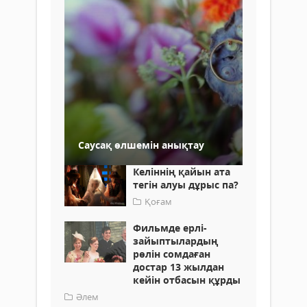
Саусақ өлшемін анықтау
Келіннің қайын ата
тегін алуы дұрыс па?
Қоғам
Фильмде ерлі-
зайыптылардың
рөлін сомдаған
достар 13 жылдан
кейін отбасын құрды
Әлем