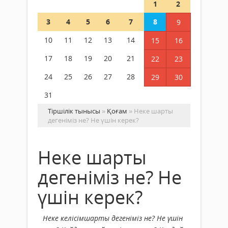
1
2
3
4
5
6
7
8
9
10
11
12
13
14
15
16
17
18
19
20
21
22
23
24
25
26
27
28
29
30
31
Тіршілік тынысы
»
Қоғам
» Неке шарты
дегеніміз не? Не үшін керек?
Неке шарты
дегеніміз не? Не
үшін керек?
Неке келісімшарты дегеніміз не? Не үшін