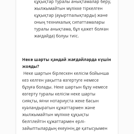
құқықтар туралы анықтамалар беру,
жылжымайтын мүлікке тіркелген
құқықтар (ауыртпалықтарды) және
оның техникалық сипаттамалары
туралы анықтама, бұл қажет болған
жағдайда) болуы тиіс.
Неке шарты қандай жағдайларда күшін
жояды?
Неке шартын бірлескен келісім бойынша
кез келген уақытта өзгертуге немесе
бұзуға болады. Неке шартын бұзу немесе
өзгерту туралы келісім неке шарты
сияқты, яғни нотариуста жеке басын
куәландыратын құжаттармен және
жылжымайтын мүлікке құқықты
белгілейтін құжаттармен ерлі-
зайыптылардың екеуінің де қатысуымен