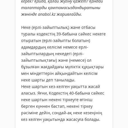
керек? Қайда, қалай жүгіну қажет? Қандай
талаптарды қамтамасыздандыратыны
жөнінде anabol.kz жариялайды.
Неке (ерлі-зайыптылық) және отбасы
туралы кодекстің 39-бабына сәйкес некеге
отыратын (ерлі-зайыпты болатын)
адамдардың келiсiмi немесе ерлi-
зайыптылардың некедегi (ерлі-
зайыптылықтағы) және (немесе) ол
бұзылған жағдайдағы мүлiктiк құқықтары
мен мiндеттерiн айқындайтын келiсiм
неке шарты деп танылады.
Неке шартын кез-келген уақытта жасай
аласыз. Яғни, Кодекстің 40-бабына сәйкес
неке шартын некені тіркеуге өтініш
берген күннен бастап, некені тіркеу
рәсіміне дейін, сондай-ақ неке кезеңінің
кез келген уақытында жасасуға болады.