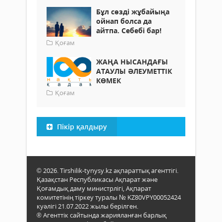
Бұл сөзді жұбайыңа
ойнап болса да
айтпа. Себебі бар!
Қоғам
ЖАҢА НЫСАНДАҒЫ
АТАУЛЫ ӘЛЕУМЕТТІК
КӨМЕК
Қоғам
Пікір қалдыру
© 2026. Tirshilik-tynysy.kz ақпараттық агенттігі.
Қазақстан Республикасы Ақпарат және
Қоғамдық даму министрлігі, Ақпарат
комитетінің тіркеу туралы № KZ80VPY00052424
куәлігі 21.07.2022 жылы берілген.
® Агенттік сайтында жарияланған барлық