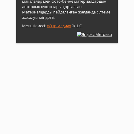
мақалалар мен фото-бейне материалдардың
авторлық құқықтары қорғалған.
Материалдарды пайдаланған жағдайда сілтеме
жасалуы міндетті.
Меншік иесі:
«Сыр медиа»
ЖШС.