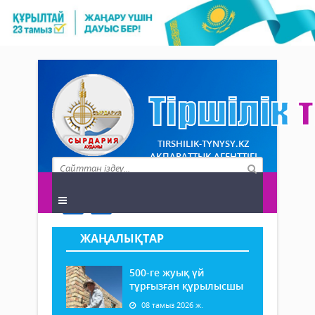
TIRSHILIK-TYNYSY.KZ
АҚПАРАТТЫҚ АГЕНТТІГІ
ЖАҢАЛЫҚТАР
500-ге жуық үй
тұрғызған құрылысшы
08 тамыз 2026 ж.