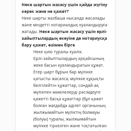
Неке шартын жасасу үшін қайда жүгіну
керек және не қажет?
Неке шарты жазбаша нысанда жасалады
және міндетті нотариалдық куәландыруға
жатады.
Неке шартын жасасу үшін ерлі-
зайыптылардың екеуіне де нотариусқа
бару қажет, өзімен бірге
Неке қию туралы куәлік.
Ерлі-зайыптылардың әрқайсының
жеке басын куәландыратын құжат.
Егер шарт бұрын бар мүлікке
қатысты жасалса, мүлікке құқықты
белгілейтін құжаттар, сондай-ақ
мүлікпен мәмілелерді рәсімдеуге
қажетті басқа құжаттар (бұл қажет
болған жағдайда әділет органының
жылжымайтын мүліктің болмауы
(болуы) туралы, жылжымайтын
мүлiкке тiркелген және тоқтатылған