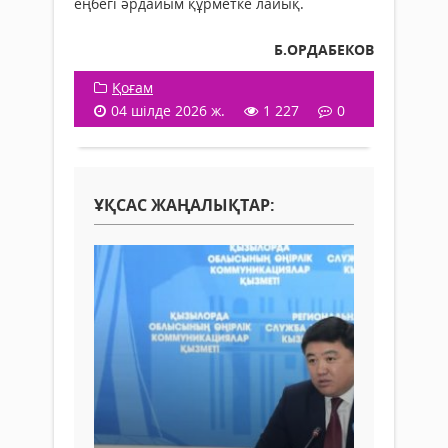
еңбегі әрдайым құрметке лайық.
Б.ОРДАБЕКОВ
Қоғам
04 шілде 2026 ж.
1 227
0
ҰҚСАС ЖАҢАЛЫҚТАР: