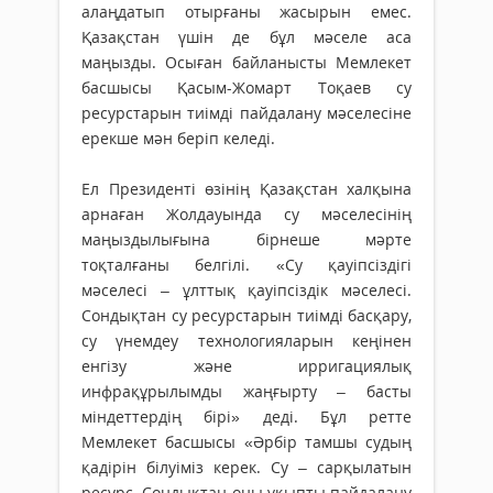
алаңдатып отырғаны жасырын емес.
Қазақстан үшін де бұл мәселе аса
маңызды. Осыған байланысты Мемлекет
басшысы Қасым-Жомарт Тоқаев су
ресурстарын тиімді пайдалану мәселесіне
ерекше мән беріп келеді.
Ел Президенті өзінің Қазақстан халқына
арнаған Жолдауында су мәселесінің
маңыздылығына бір­не­ше мәрте
тоқталғаны белгілі. «Су қауіпсіздігі
мәселесі – ұлттық қауіпсіздік мәселесі.
Сондықтан су ресурстарын тиімді басқару,
су үнемдеу технологияларын кеңінен
енгізу және ирригациялық
инфрақұрылымды жаң­ғырту – басты
міндеттердің бірі» деді. Бұл ретте
Мемлекет басшысы «Әрбір тамшы судың
қадірін білуіміз керек. Су – сарқылатын
ресурс. Сондықтан оны ұқыпты пайдалану