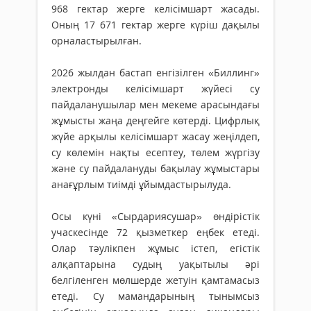
968 гектар жерге келісімшарт жасады.
Оның 17 671 гектар жерге күріш дақылы
орналастырылған.
2026 жылдан бастап енгізілген «Биллинг»
электронды келісімшарт жүйесі су
пайдаланушылар мен мекеме арасындағы
жұмысты жаңа деңгейге көтерді. Цифрлық
жүйе арқылы келісімшарт жасау жеңілдеп,
су көлемін нақты есептеу, төлем жүргізу
және су пайдалануды бақылау жұмыстары
анағұрлым тиімді ұйымдастырылуда.
Осы күні «Сырдариясушар» өнді­рістік
учас­кесінде 72 қызметкер еңбек етеді.
Олар тәулікпен жұмыс істеп, егістік
алқаптарына судың уақытылы әрі
белгіленген мөлшерде жетуін қамтамасыз
етеді. Су мамандарының тынымсыз