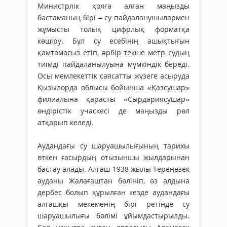
Министрлік қолға алған маңызды
бастаманың бірі – су пайдаланушылармен
жұмысты толық цифрлық форматқа
көшіру. Бұл су есебінің ашық­тығын
қамтамасыз етіп, әрбір текше метр судың
тиімді пайдаланылуына мүмкіндік береді.
Осы мемлекеттік саясатты жүзеге асыруда
Қызылорда облысы бо­йынша «Қазсушар»
филиалына қарасты «Сырдариясушар»
өндірістік учаскесі де маңызды рөл
атқарып келеді.
Аудандағы су шаруашылығының тарихы
өткен ғасырдың отызыншы жылдарынан
бастау алады. Алғаш 1938 жылы Тереңөзек
ауданы Жалағаштан бөлініп, өз алдына
дербес болып құрылған кезде аудандағы
алғашқы мекеменің бірі ретінде су
шаруашылығы бөлімі ұйымдастырылды.