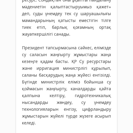
мәдениетін қалыптастыруымыз қажет»
деп, суды үнемдеу тек су шаруашылығы
мамандарының қатысты еместігін тілге
тиек етіп, барлық қоғамның ортақ
жауапкершілігі санады.
Президент тапсырмасына сәйкес, елімізде
су саласын жаңғырту жұмыстары жаңа
кезеңге қадам бас­ты. ҚР Су ресурстары
және ирригация министрлігі құрылып,
саланы басқарудың жаңа жүйесі енгізілді.
Бүгінде министрлік еліміз бойынша су
қоймасын жаңғырту, каналдарды қайта
қалпына келтіру, гидротехникалық
нысандарды жөндеу, су үнемдеу
технологияларын енгізу, цифрландыру
жұмыстарын жүйелі түрде жүзеге асырып
келеді.