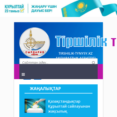
TIRSHILIK-TYNYSY.KZ
АҚПАРАТТЫҚ АГЕНТТІГІ
ЖАҢАЛЫҚТАР
Қазақстандықтар
Құрылтай сайлауынан
жақсылық