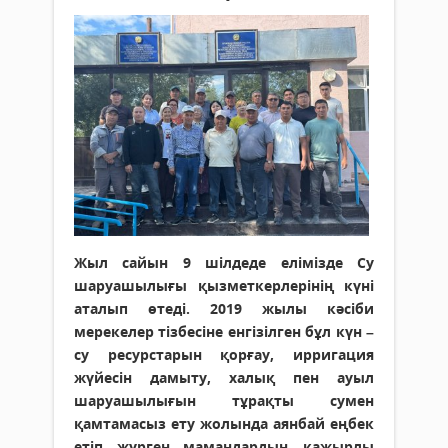
Жыл сайын 9 шілдеде елімізде Су
шаруашылығы қызметкерлерінің күні
аталып өтеді. 2019 жылы кәсіби
мерекелер тізбесіне енгізілген бұл күн –
су ресурс­тарын қорғау, ирригация
жүйесін дамыту, халық пен ауыл
шаруашылығын тұрақты сумен
қамтамасыз ету жолында аянбай еңбек
етіп жүрген мамандардың қажырлы