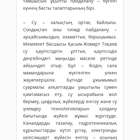
тамшысын ұқыпты пайдалану – бүгінгі
күннің басты талаптарының бірі.
– Су – халықтың ортақ байлығы.
Сондықтан оны тиімді пайдалану –
әрқайсымыздың азаматтық борышымыз.
Мемлекет басшысы Қасым-Жомарт Тоқаев
су қауіпсіздігін ұлттық қауіпсіздік
деңгейін­дегі маңызды мәселе ретінде
айқындап отыр. Бұл – біздің сала
мамандарына жүктелген үлкен
жауапкершілік. Бүгінде ұжымымыз
суармалы алқап­тарды уақытылы сумен
қамтамасыз ету, су ысырабына жол
бермеу, цифрлық жүйелерді енгізу және су
үнемдеу технологияларын қолдану
бағытында жүйелі жұмыс жүргізуде.
Каналдарды тазалау, гидротехникалық
құрылыстарды күтіп ұстау, электронды
келісімшарт жүйесін енгізу – осының