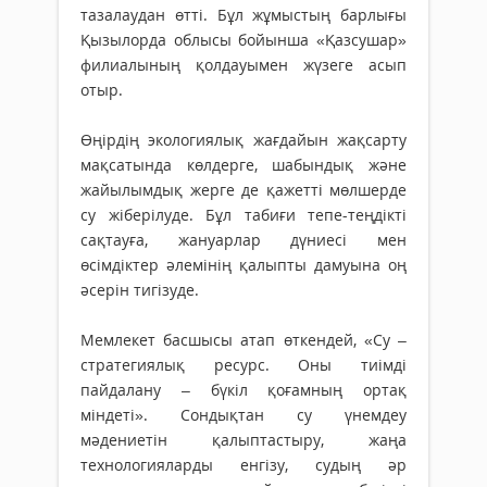
тазалаудан өтті. Бұл жұмыстың барлығы
Қызылорда облысы бойынша «Қазсушар»
филиалының қолдауымен жүзеге асып
отыр.
Өңірдің экологиялық жағдайын жақсарту
мақса­тында көлдерге, шабындық және
жайылымдық жерге де қажетті мөлшерде
су жіберілуде. Бұл табиғи тепе-теңдікті
сақтауға, жан­уарлар дүниесі мен
өсімдіктер әлемінің қалыпты дамуына оң
әсерін тигізуде.
Мемлекет басшысы атап өткендей, «Су –
стра­тегиялық ресурс. Оны тиімді
пайдалану – бүкіл қоғамның ортақ
міндеті». Сондықтан су үнемдеу
мәдениетін қалыптастыру, жаңа
технологияларды енгізу, судың әр