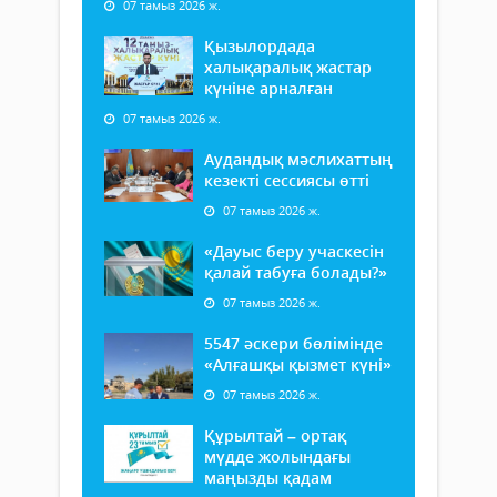
07 тамыз 2026 ж.
Қызылордада
халықаралық жастар
күніне арналған
07 тамыз 2026 ж.
Аудандық мәслихаттың
кезекті сессиясы өтті
07 тамыз 2026 ж.
«Дауыс беру учаскесін
қалай табуға болады?»
07 тамыз 2026 ж.
5547 әскери бөлімінде
«Алғашқы қызмет күні»
07 тамыз 2026 ж.
Құрылтай – ортақ
мүдде жолындағы
маңызды қадам