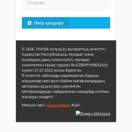
Қоғам
Пікір қалдыру
© 2026. Tirshilik-tynysy.kz ақпараттық агенттігі.
Қазақстан Республикасы Ақпарат және
Қоғамдық даму министрлігі, Ақпарат
комитетінің тіркеу туралы № KZ80VPY00052424
куәлігі 21.07.2022 жылы берілген.
® Агенттік сайтында жарияланған барлық
мақалалар мен фото-бейне материалдардың
авторлық құқықтары қорғалған.
Материалдарды пайдаланған жағдайда сілтеме
жасалуы міндетті.
Меншік иесі:
«Сыр медиа»
ЖШС.