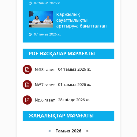
07 тамыз 2026 ж.
Қаржылық
сауаттылықты
арттыруға бағытталған
07 тамыз 2026 ж.
PDF НҰСҚАЛАР МҰРАҒАТЫ
04 тамыз 2026 ж.
№58 газет
01 тамыз 2026 ж.
№57 газет
28 шілде 2026 ж.
№56 газет
ЖАҢАЛЫҚТАР МҰРАҒАТЫ
«
Тамыз 2026 »