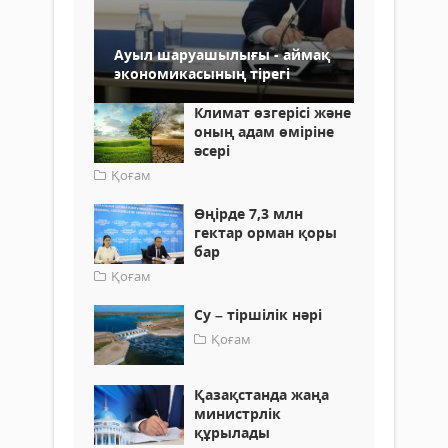
Ауыл шаруашылығы - аймақ
экономикасының тірегі
Климат өзгерісі және
оның адам өміріне
әсері
Қоғам
Өңірде 7,3 млн
гектар орман қоры
бар
Қоғам
Су – тіршілік нәрі
Қоғам
Қазақстанда жаңа
министрлік
құрылады