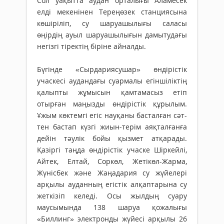
Сол уақытта аудан орталығы Аламесек
елді мекенінен Тереңөзек станциясына
көшіріліп, су шаруашылығы саласы
өңірдің ауыл шаруашылығын дамытудағы
негізгі тіректің біріне айналды.
Бүгінде «Сырдариясушар» өнді­рістік
учаскесі аудандағы суармалы егіншіліктің
қалыпты жұмысын қамтамасыз етіп
отырған маңызды өндірістік құрылым.
Ұжым көктемгі егіс науқаны басталған сәт­
тен бастап күзгі жиын-терім аяқталғанға
дейін тәулік бойы қызмет атқарады.
Қазіргі таңда өндірістік учаске Шіркейлі,
Айтек, Елтай, Соркөл, Жетікөл-Жарма,
Жүнісбек және Жаңадария су жүйелері
арқылы ауданның егістік алқаптарына су
жеткізіп келеді. Осы жылдың суару
маусымында 138 шаруа қожалығы
«Биллинг» электронды жүйесі арқылы 26