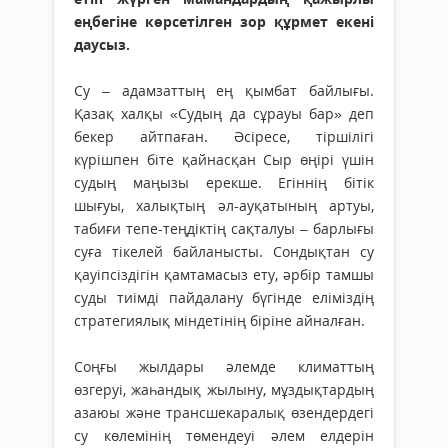
еңбегіне көрсетілген зор құрмет екені
даусыз.
Су – адамзаттың ең қымбат байлығы.
Қазақ халқы «Судың да сұрауы бар» деп
бекер айтпаған. Әсіресе, тіршілігі
күрішпен біте қайнасқан Сыр өңірі үшін
судың маңызы ерекше. Егіннің бітік
шығуы, халықтың әл-ауқатының артуы,
табиғи тепе-теңдіктің сақталуы – барлығы
суға тікелей байланысты. Сондықтан су
қауіпсіздігін қамтамасыз ету, әрбір тамшы
суды тиімді пайдалану бүгінде еліміздің
стратегиялық міндетінің біріне айналған.
Соңғы жылдары әлемде кли­маттың
өзгеруі, жаһандық жылыну, мұздықтардың
азаюы және транс­шекаралық өзендердегі
су көлемінің төмен­деуі әлем елдерін