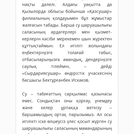
нақты дәлелі. Алдағы уақытта да
Қызылорда облысы бойынша «Қазсушар»
филиалы­ның қолдауымен бұл жұмыстар
жалғасын табады. Барша су шаруашылығы
саласының ардагерлері мен қызмет­
керлерін кәсіби мерекемен шын жүректен
құттықтаймын. Ел игілігі жолындағы
еңбектеріңізге толағай табыс,
отбасыларыңызға амандық, дендеріңізге
саулық тілеймін, – дейді
«Сырдариясушар» өндірістік учаскесінің
басшысы Бектұрғанбек Искаков.
Су – табиғаттың сарқылмас қазынасы
емес. Сон­дықтан оны қорғау, үнемдеу
және келер ұрпаққа жеткізу –
баршамыздың ортақ парызымыз. Ал осы
игілікті іске өлшеусіз үлес қосып жүрген су
шаруашылығы саласының мамандарының