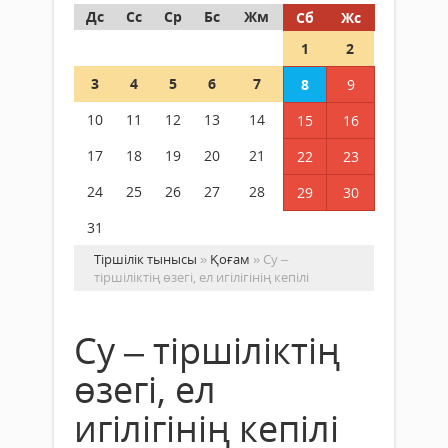
Дс
Сс
Ср
Бс
Жм
Сб
Жс
1
2
3
4
5
6
7
8
9
10
11
12
13
14
15
16
17
18
19
20
21
22
23
24
25
26
27
28
29
30
31
Тіршілік тынысы
»
Қоғам
» Су –
тіршіліктің өзегі, ел игілігінің кепілі
Су – тіршіліктің
өзегі, ел
игілігінің кепілі