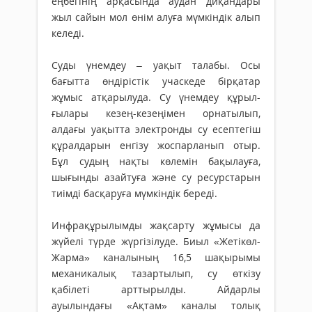
еңбегінің арқасында аудан диқандары
жыл сайын мол өнім алуға мүмкіндік алып
келеді.
Суды үнемдеу – уақыт талабы. Осы
бағытта өндірістік учаскеде бірқатар
жұмыс атқарылуда. Су үнемдеу құрыл­
ғылары кезең-кезеңімен орнатылып,
алдағы уақытта электронды су есептегіш
құралдарын енгізу жоспарланып отыр.
Бұл судың нақты көлемін бақылауға,
шығынды азайтуға және су ресурстарын
тиімді басқаруға мүмкіндік береді.
Инфрақұрылымды жақсарту жұмыс­ы да
жүйелі түрде жүргізілуде. Биыл «Жетікөл-
Жарма» каналының 16,5 шақырымы
механикалық тазартылып, су өткізу
қабілеті арттырылды. Айдарлы
ауылындағы «Ақтам» каналы толық