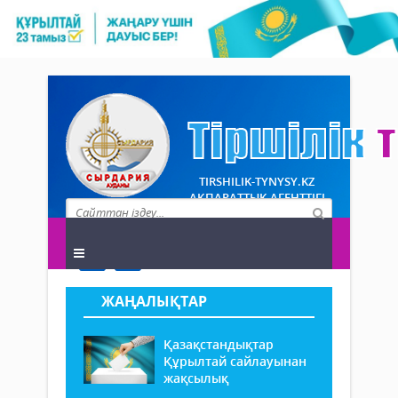
TIRSHILIK-TYNYSY.KZ
АҚПАРАТТЫҚ АГЕНТТІГІ
ЖАҢАЛЫҚТАР
Қазақстандықтар
Құрылтай сайлауынан
жақсылық