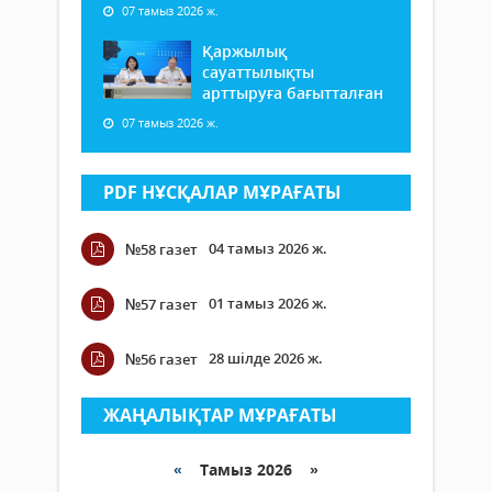
07 тамыз 2026 ж.
Қаржылық
сауаттылықты
арттыруға бағытталған
07 тамыз 2026 ж.
PDF НҰСҚАЛАР МҰРАҒАТЫ
04 тамыз 2026 ж.
№58 газет
01 тамыз 2026 ж.
№57 газет
28 шілде 2026 ж.
№56 газет
ЖАҢАЛЫҚТАР МҰРАҒАТЫ
«
Тамыз 2026 »