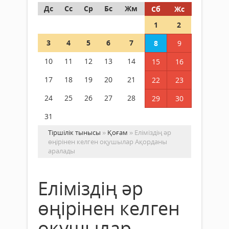
Дс
Сс
Ср
Бс
Жм
Сб
Жс
1
2
3
4
5
6
7
8
9
10
11
12
13
14
15
16
17
18
19
20
21
22
23
24
25
26
27
28
29
30
31
Тіршілік тынысы
»
Қоғам
» Еліміздің әр
өңірінен келген оқушылар Ақорданы
аралады
Еліміздің әр
өңірінен келген
оқушылар