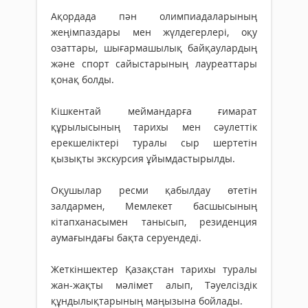
Ақордада пән олимпиадаларының
жеңімпаздары мен жүлдегерлері, оқу
озаттары, шығармашылық байқаулардың
және спорт сайыстарының лауреаттары
қонақ болды.
Кішкентай меймандарға ғимарат
құрылысының тарихы мен сәулеттік
ерекшеліктері туралы сыр шертетін
қызықты экскурсия ұйымдастырылды.
Оқушылар ресми қабылдау өтетін
залдармен, Мемлекет басшысының
кітапханасымен танысып, резиденция
аумағындағы бақта серуендеді.
Жеткіншектер Қазақстан тарихы туралы
жан-жақты мәлімет алып, Тәуелсіздік
құндылықтарының маңызына бойлады.