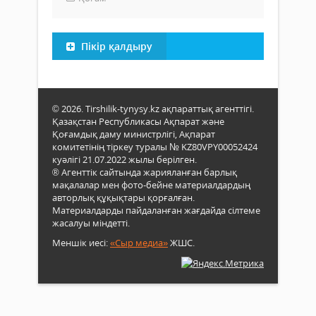
Пікір қалдыру
© 2026. Tirshilik-tynysy.kz ақпараттық агенттігі.
Қазақстан Республикасы Ақпарат және
Қоғамдық даму министрлігі, Ақпарат
комитетінің тіркеу туралы № KZ80VPY00052424
куәлігі 21.07.2022 жылы берілген.
® Агенттік сайтында жарияланған барлық
мақалалар мен фото-бейне материалдардың
авторлық құқықтары қорғалған.
Материалдарды пайдаланған жағдайда сілтеме
жасалуы міндетті.
Меншік иесі:
«Сыр медиа»
ЖШС.