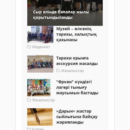
Сыр елінде балалар жылы
қорытындыланды
Музей – өлкенің
тарихы, халықтың
қазынасы
Мәдениет
Тарихи орынға
экскурсия жасалды
Жаңалықтар
"Өркен" күндізгі
лагері тынығу
маусымын бастады
Жаңалықтар
«Дарын» жастар
сыйлығына байқау
жарияланды
Қоғам