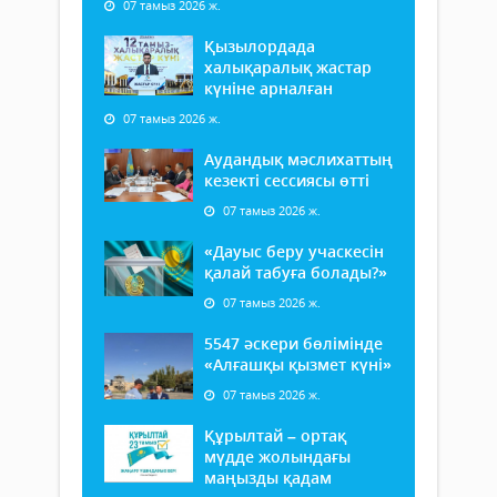
07 тамыз 2026 ж.
Қызылордада
халықаралық жастар
күніне арналған
07 тамыз 2026 ж.
Аудандық мәслихаттың
кезекті сессиясы өтті
07 тамыз 2026 ж.
«Дауыс беру учаскесін
қалай табуға болады?»
07 тамыз 2026 ж.
5547 әскери бөлімінде
«Алғашқы қызмет күні»
07 тамыз 2026 ж.
Құрылтай – ортақ
мүдде жолындағы
маңызды қадам