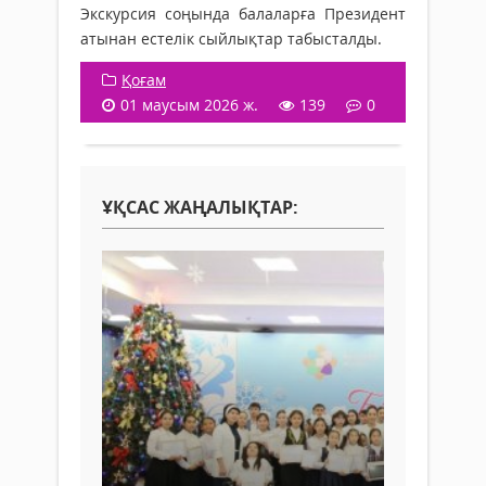
Экскурсия соңында балаларға Президент
атынан естелік сыйлықтар табысталды.
Қоғам
01 маусым 2026 ж.
139
0
ҰҚСАС ЖАҢАЛЫҚТАР: