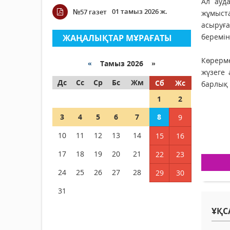
Ал ауд
01 тамыз 2026 ж.
№57 газет
жұмыста
асыруға
беремін
ЖАҢАЛЫҚТАР МҰРАҒАТЫ
Көрерме
«
Тамыз 2026 »
жүзеге
Дс
Сс
Ср
Бс
Жм
Сб
Жс
барлық 
1
2
3
4
5
6
7
8
9
10
11
12
13
14
15
16
17
18
19
20
21
22
23
24
25
26
27
28
29
30
31
ҰҚС