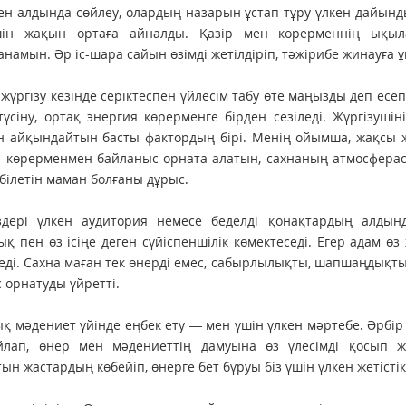
н алдында сөйлеу, олардың назарын ұстап тұру үлкен дайындық
ін жақын ортаға айналды. Қазір мен көрерменнің ықыл
намын. Әр іс-шара сайын өзімді жетілдіріп, тәжірибе жинауға
 жүргізу кезінде серіктеспен үйлесім табу өте маңызды деп есе
 түсіну, ортақ энергия көрерменге бірден сезіледі. Жүргізушін
н айқындайтын басты фактордың бірі. Менің ойымша, жақсы ж
л көрерменмен байланыс орната алатын, сахнаның атмосферасы
 білетін маман болғаны дұрыс.
здері үлкен аудитория немесе беделді қонақтардың алдынд
қ пен өз ісіңе деген сүйіспеншілік көмектеседі. Егер адам 
еді. Сахна маған тек өнерді емес, сабырлылықты, шапшаңдықты
 орнатуды үйретті.
қ мәдениет үйінде еңбек ету — мен үшін үлкен мәртебе. Әрбір 
йлап, өнер мен мәдениеттің дамуына өз үлесімді қосып ж
ын жастардың көбейіп, өнерге бет бұруы біз үшін үлкен жетістік