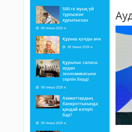
500-ге жуық үй
Ау
тұрғызған
құрылысшы
08 тамыз 2026 ж.
Құрыш қолды ана
08 тамыз 2026 ж.
Құрылыс саласы
аудан
экономикасына
серпін берді
08 тамыз 2026 ж.
Азаматтардың
банкроттығында
қандай өзгеріс
бар?
08 тамыз 2026 ж.