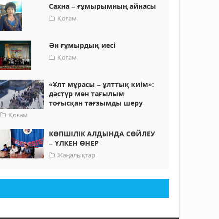
Сахна – ғұмырымның айнасы
Қоғам
Ән ғұмырдың иесі
Қоғам
«Ұлт мұрасы – ұлттық киім»:
дәстүр мен тағылым
тоғысқан тағзымды шеру
Қоғам
КӨПШІЛІК АЛДЫНДА СӨЙЛЕУ
– ҮЛКЕН ӨНЕР
Жаңалықтар