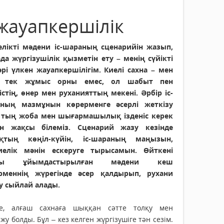
жауапкершілік
елікті мәдени іс-шараның сценарийін жазып,
ада жүргізушілік қызметін ету – менің сүйікті
 әрі үлкен жауапкершілігім. Киелі сахна – мен
н тек жұмыс орны емес, ол шабыт пен
істің, өнер мен руханияттың мекені. Әрбір іс-
ның мазмұнын көрерменге әсерлі жеткізу
 тың жоба мен шығармашылық ізденіс керек
ін жақсы білеміз. Сценарий жазу кезінде
қтың көңіл-күйін, іс-шараның маңызын,
иелік мәнін ескеруге тырысамын. Өйткені
сы ұйымдастырылған мәдени кеш
рменнің жүрегінде әсер қалдырып, рухани
у сыйлай алады.
е, алғаш сахнаға шыққан сәтте толқу мен
жу болды. Бұл – кез келген жүргізушіге тән сезім.