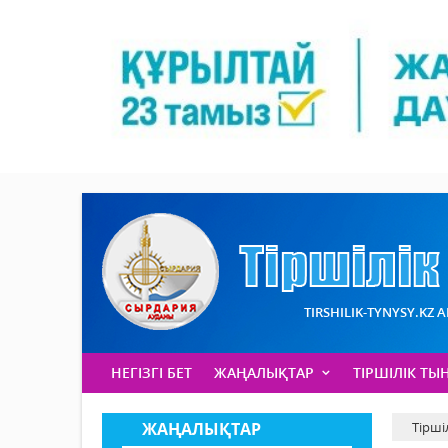
TIRSHILIK-TYNYSY.KZ 
НЕГІЗГІ БЕТ
ЖАҢАЛЫҚТАР
ТІРШІЛІК ТЫ
ЖАҢАЛЫҚТАР
Тірші