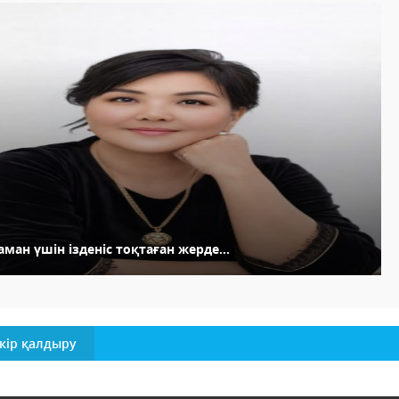
ман үшін ізденіс тоқтаған жерде...
кір қалдыру