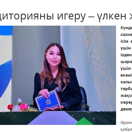
диторияны игеру – үлкен 
Күнд
сахн
ісім
үші
ізден
шара
үшін
екен
халы
тәрб
жақ
көре
деме
Әрин
қобал