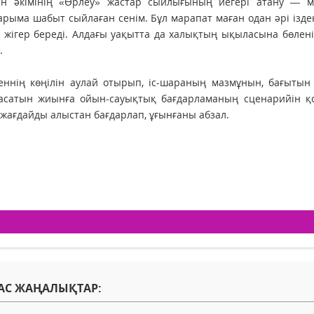
ан әкімінің «Өрлеу» жастар сыйлығының иегері атану — ме
рыма шабыт сыйлаған сенім. Бұл марапат маған одан әрі ізде
 жігер береді. Алдағы уақытта да халықтың ықыласына бөлені
.
ннің көңілін аулай отырып, іс-шараның мазмұнын, бағытын 
 асатын жиынға ойын-сауықтық бағдарламаның сценарийін қо
жағдайды алыстан бағдарлап, ұғынғаны абзал.
АС ЖАҢАЛЫҚТАР: