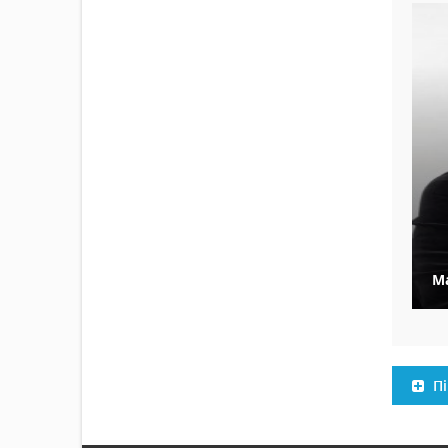
Ма
Пі