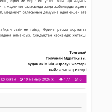
нің еңбегіме берілген үлкен баға әрі алдағы
ніп, мәдениет саласында жаңа жобаларды жүзеге
п, мәдениет саласының дам­уына адал еңбек ете
айқын сезінген тиімді. Әрине, ресми форматта
лдана алмайсыз. Сондықтан көркемдік жетекші
Толғанай
Толғанай Мұратқызы,
аудан әкімінің «Өрлеу» жастар»
сыйлығының иегері
Қоғам
19 мамыр 2026 ж.
177
0