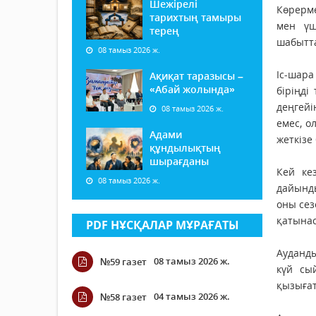
Шежірелі
Көрерме
тарихтың тамыры
мен үш
терең
шабытта
08 тамыз 2026 ж.
Іс-шара
Ақиқат таразысы –
«Абай жолында»
біріңді
деңгейі
08 тамыз 2026 ж.
емес, о
Адами
жеткізе
құндылықтың
шырағданы
Кей ке
08 тамыз 2026 ж.
дайынды
оны сез
қатынас
PDF НҰСҚАЛАР МҰРАҒАТЫ
Ауданды
08 тамыз 2026 ж.
№59 газет
күй сы
қызығат
04 тамыз 2026 ж.
№58 газет