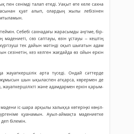
 пен сенімді талап етеді. Уақыт өте келе сахна
асынан қуат алып, олардың жылы лебізінен
 ұмтыламын.
птеймін. Себебі сахнадағы жарасымды әңгіме, бір-
ің мәдениеті, сөз саптауы, өзін ұстауы – кештің
үргізуші тек дайын мәтінді оқып шығатын адам
н сезінетін, кез келген жағдайда өз ойын еркін
а жауапкершілік арта түседі. Ондай сәттерде
өз жұмысын шын ықыласпен атқарса, көрермен де
, жауапкершілікті және адамдармен еркін қарым-
мәдени іс-шара арқылы халыққа көтеріңкі көңіл-
үргеніме қуанамын. Ауыл-аймақта мәдениетке
 деп білемін.