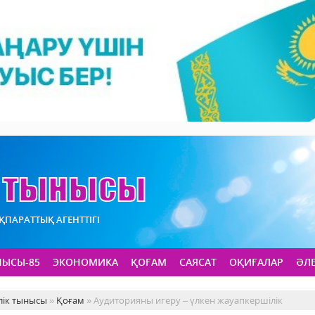
АҚПАРАТТЫҚ АГЕНТТІГІ
НЫСЫ-85
ЭКОНОМИКА
ҚОҒАМ
САЯСАТ
ОҚИҒАЛАР
ӘЛ
лік тынысы
»
Қоғам
» Аудиторияны игеру – үлкен жауапкершілік