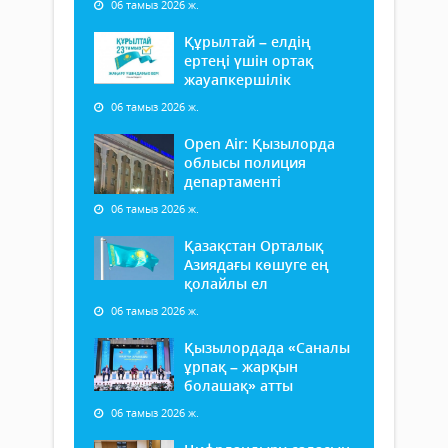
06 тамыз 2026 ж.
Құрылтай – елдің
ертеңі үшін ортақ
жауапкершілік
06 тамыз 2026 ж.
Open Air: Қызылорда
облысы полиция
департаменті
06 тамыз 2026 ж.
Қазақстан Орталық
Азиядағы көшуге ең
қолайлы ел
06 тамыз 2026 ж.
Қызылордада «Саналы
ұрпақ – жарқын
болашақ» атты
06 тамыз 2026 ж.