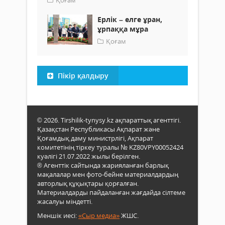
Қоғам
Ерлік – елге ұран,
ұрпаққа мұра
Қоғам
Пікір қалдыру
© 2026. Tirshilik-tynysy.kz ақпараттық агенттігі.
Қазақстан Республикасы Ақпарат және
Қоғамдық даму министрлігі, Ақпарат
комитетінің тіркеу туралы № KZ80VPY00052424
куәлігі 21.07.2022 жылы берілген.
® Агенттік сайтында жарияланған барлық
мақалалар мен фото-бейне материалдардың
авторлық құқықтары қорғалған.
Материалдарды пайдаланған жағдайда сілтеме
жасалуы міндетті.
Меншік иесі:
«Сыр медиа»
ЖШС.