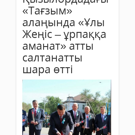
«Тағзым»
алаңында «Ұлы
Жеңіс – ұрпаққа
аманат» атты
салтанатты
шара өтті