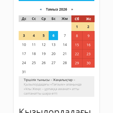
«
Тамыз 2026 »
Дс
Сс
Ср
Бс
Жм
Сб
Жс
1
2
3
4
5
6
7
8
9
10
11
12
13
14
15
16
17
18
19
20
21
22
23
24
25
26
27
28
29
30
31
Тіршілік тынысы
»
Жаңалықтар
»
Қызылордадағы «Тағзым» алаңында
«Ұлы Жеңіс – ұрпаққа аманат» атты
салтанатты шара өтті
Қызылордадағы