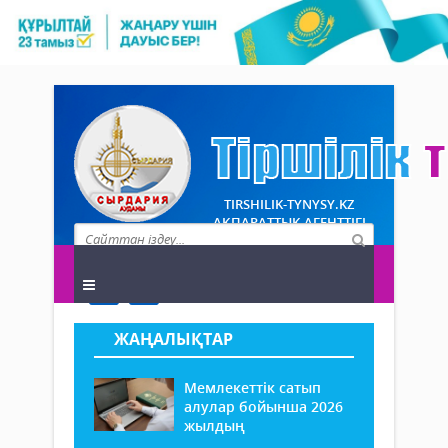
TIRSHILIK-TYNYSY.KZ
АҚПАРАТТЫҚ АГЕНТТІГІ
ЖАҢАЛЫҚТАР
Мемлекеттік сатып
алулар бойынша 2026
жылдың