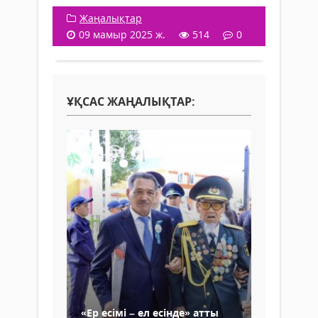
Жаңалықтар
09 мамыр 2025 ж.
514
0
ҰҚСАС ЖАҢАЛЫҚТАР:
«Ер есімі – ел есінде» атты