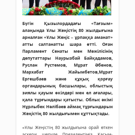
Бүгін Қызылордадағы «Тағзым»
алаңында Ұлы Жеңістің 80 жылдығына
арналған «Ұлы Жеңіс – ұрпаққа аманат»
атты салтанатты шара өтті. Оған
Парламент Сенаты мен Мәжілісінің
депутаттары Наурызбай Байқадамов,
Руслан Рүстемов, Мұрат Әбенов,
Мархабат Жайымбетов,Мұрат
Ергешбаев және құқық қорғау
органдарының басшылары, облыстың
зиялы қауым өкілдері мен ел ағалары,
қала тұрғындары қатысты.
Облыс әкімі
Нұрлыбек Нәлібаев аймақ тұрғындарын
Жеңістің 80 жылдығымен құттықтады.
«Ұлы Жеңістің 80 жылдығына орай өткен
әскери шеруде Президентіміз Қасым-