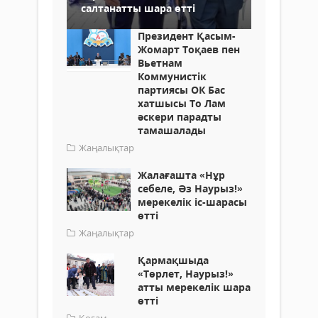
салтанатты шара өтті
Президент Қасым-
Жомарт Тоқаев пен
Вьетнам
Коммунистік
партиясы ОК Бас
хатшысы То Лам
әскери парадты
тамашалады
Жаңалықтар
Жалағашта «Нұр
себеле, Әз Наурыз!»
мерекелік іс-шарасы
өтті
Жаңалықтар
Қармақшыда
«Төрлет, Наурыз!»
атты мерекелік шара
өтті