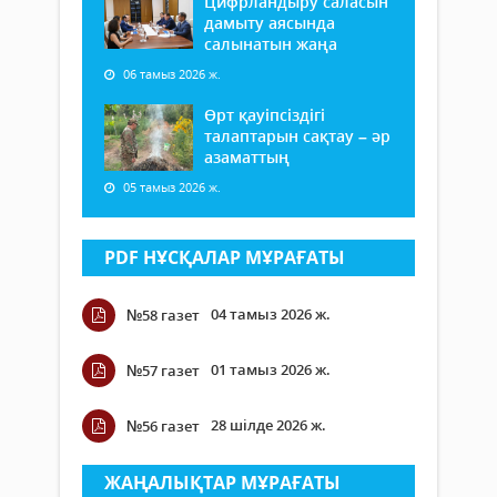
Цифрландыру саласын
дамыту аясында
салынатын жаңа
06 тамыз 2026 ж.
Өрт қауіпсіздігі
талаптарын сақтау – әр
азаматтың
05 тамыз 2026 ж.
PDF НҰСҚАЛАР МҰРАҒАТЫ
04 тамыз 2026 ж.
№58 газет
01 тамыз 2026 ж.
№57 газет
28 шілде 2026 ж.
№56 газет
ЖАҢАЛЫҚТАР МҰРАҒАТЫ