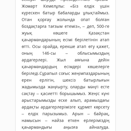
Жомарт Кемелұлы: «Біз елдік үшін
күрескен батыр бабаларды ұлықтаймыз.
Отан қорғау жолында опат болған
боздақтарға тағзым етеміз», – деп, 500-ге
жуық көшеге Қазақстан
қаһармандарының есімі берілетінін атап
өтті. Осы орайда, ерекше атап өту қажет,
оның 146-сы – облысымыздың
ардагерлері. Жыл аяғына дейін
қаһармандардың есімдері көшелерге
беріледі.Сұрапыл соғыс жеңімпаздарының
ерен ерлігін, шексіз батырлығын
жадымызда жаңғырту, оларды мәңгі есте
сақтау – қасиетті борышымыз. Жеңіс күні
арыстарымызды еске алып, арамыздағы
ардақты ардагерлерімізге құрмет көрсету
– елдік парызымыз. Арын – байрақ,
намысын – найза еткен ерлеріміздің
қаһармандығы аңызға айналуда.