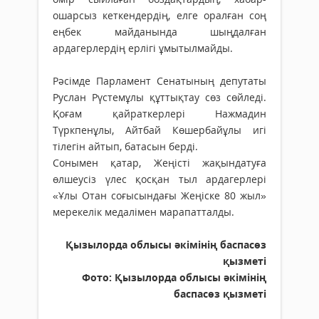
ошарсыз кеткендердің, елге оралған соң
еңбек майданында шыңдалған
ардагерлердің ерлігі ұмытылмайды.
Рәсімде Парламент Сенатының депутаты
Руслан Рүстемұлы құттықтау сөз сөйледі.
Қоғам қайраткерлері Нажмадин
Түркпенұлы, Айтбай Көшербайұлы игі
тілегін айтып, батасын берді.
Сонымен қатар, Жеңісті жақындатуға
өлшеусіз үлес қосқан тыл ардагерлері
«Ұлы Отан соғысындағы Жеңіске 80 жыл»
мерекелік медалімен марапатталды.
Қызылорда облысы әкімінің баспасөз
қызметі
Фото: Қызылорда облысы әкімінің
баспасөз қызметі