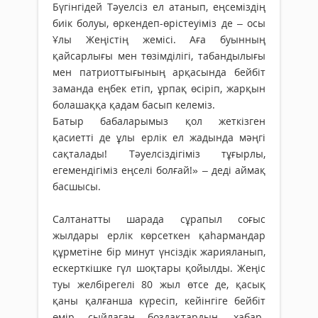
Бүгінгідей Тәуелсіз ел атанып, еңсеміздің
биік болуы, өркендеп-өрістеуіміз де – осы
Ұлы Жеңістің жемісі. Аға буынның
қайсарлығы мен төзімділігі, табандылығы
мен патриоттығының арқасында бейбіт
заманда еңбек етіп, ұрпақ өсіріп, жарқын
болашаққа қадам басып келеміз.
Батыр бабаларымыз қол жеткізген
қасиетті де ұлы ерлік ел жадында мәңгі
сақталады! Тәуелсіздігіміз тұғырлы,
егемендігіміз еңселі болғай!» – деді аймақ
басшысы.
Салтанатты шарада сұрапыл соғыс
жылдары ерлік көрсеткен қаhармандар
құрметіне бір минут үнсіздік жарияланып,
ескерткішке гүл шоқтары қойылды. Жеңіс
туы желбірегелі 80 жыл өтсе де, қасық
қаны қалғанша күресіп, кейінгіге бейбіт
өмір сыйлаған боздақтардың, хабар-