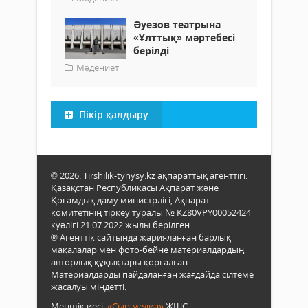
Әуезов театрына
«Ұлттық» мәртебесі
берілді
Мәдениет
Пікір қалдыру
© 2026. Tirshilik-tynysy.kz ақпараттық агенттігі.
Қазақстан Республикасы Ақпарат және
Қоғамдық даму министрлігі, Ақпарат
комитетінің тіркеу туралы № KZ80VPY00052424
куәлігі 21.07.2022 жылы берілген.
® Агенттік сайтында жарияланған барлық
мақалалар мен фото-бейне материалдардың
авторлық құқықтары қорғалған.
Материалдарды пайдаланған жағдайда сілтеме
жасалуы міндетті.
Меншік иесі:
«Сыр медиа»
ЖШС.