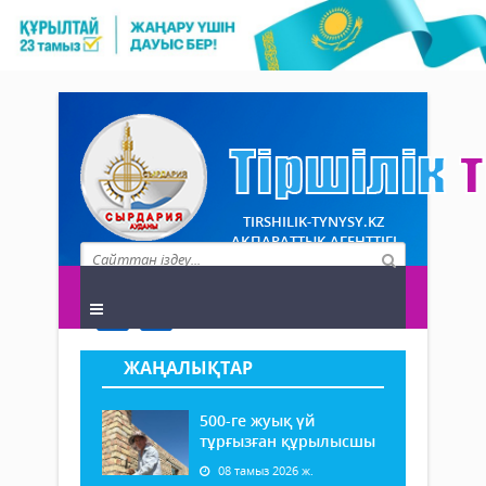
TIRSHILIK-TYNYSY.KZ
АҚПАРАТТЫҚ АГЕНТТІГІ
ЖАҢАЛЫҚТАР
500-ге жуық үй
тұрғызған құрылысшы
08 тамыз 2026 ж.