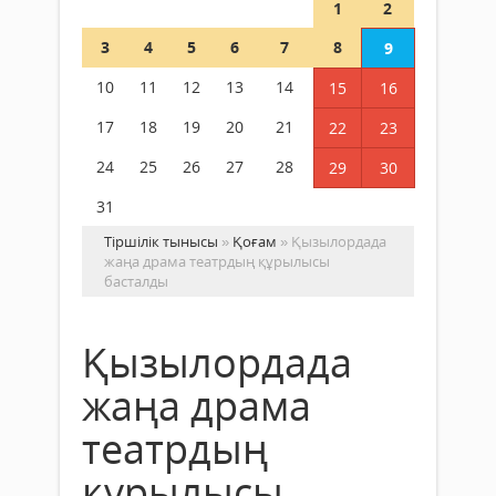
1
2
3
4
5
6
7
8
9
10
11
12
13
14
15
16
17
18
19
20
21
22
23
24
25
26
27
28
29
30
31
Тіршілік тынысы
»
Қоғам
» Қызылордада
жаңа драма театрдың құрылысы
басталды
Қызылордада
жаңа драма
театрдың
құрылысы