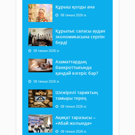
Құрыш қолды ана
08 тамыз 2026 ж.
Құрылыс саласы аудан
экономикасына серпін
берді
08 тамыз 2026 ж.
Азаматтардың
банкроттығында
қандай өзгеріс бар?
08 тамыз 2026 ж.
Шежірелі тарихтың
тамыры терең
08 тамыз 2026 ж.
Ақиқат таразысы –
«Абай жолында»
08 тамыз 2026 ж.