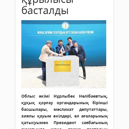
басталды
Облыс әкімі Нұрлыбек Нәлібаевтың,
құқық қорғау органдарының бірінші
басшылары, мәслихат депутаттары,
зиялы қауым өкілдері, ел ағаларының
қатысуымен Президент саябағының