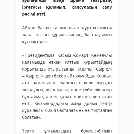
аумағында жаңа драма театрдың
іргетасы қаланып, капсуласын салу
рәсімі өтті.
Аймақ басшысы жиналған жұртшылықты
жаңа нысан құрылысының басталуымен
құттықтады.
«Президентіміз Қасым-Жомарт Кемелұлы
қаламызда өткен Ұлттық құрылтайдың
қорытынды отырысында «Жалпы «Сыр елі
– жыр елі» деп бекер айтылмайды. Қорқыт
ата заманынан жалғасып келе жатқан
жыраулық-жыршылық және күйшілік өнер
бұл аймақта кең қанат жайған» деп атап
өтіп, Қызылордадағы жаңа драма театр
құрылысы биыл басталатынына тоқталған
болатын.
Театр ұлтымыздың болмыс-бітімін