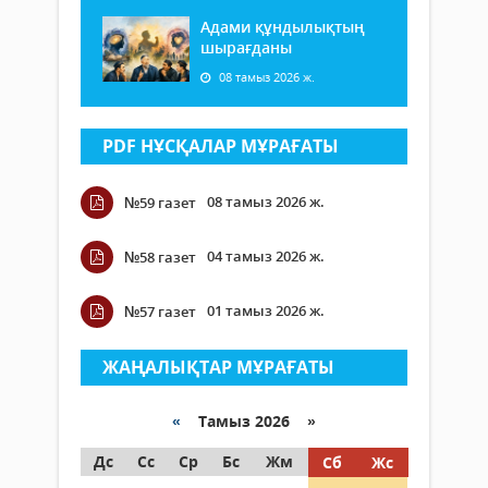
Адами құндылықтың
шырағданы
08 тамыз 2026 ж.
PDF НҰСҚАЛАР МҰРАҒАТЫ
08 тамыз 2026 ж.
№59 газет
04 тамыз 2026 ж.
№58 газет
01 тамыз 2026 ж.
№57 газет
ЖАҢАЛЫҚТАР МҰРАҒАТЫ
«
Тамыз 2026 »
Дс
Сс
Ср
Бс
Жм
Сб
Жс