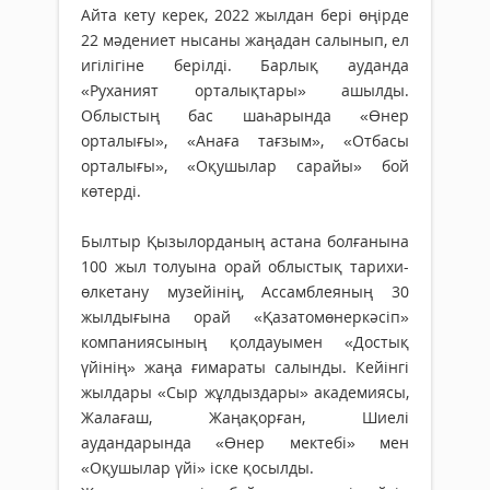
Айта кету керек, 2022 жылдан бері өңірде
22 мәдениет нысаны жаңадан салынып, ел
игілігіне берілді. Барлық ауданда
«Руханият орталықтары» ашылды.
Облыстың бас шаһарында «Өнер
орталығы», «Анаға тағзым», «Отбасы
орталығы», «Оқушылар сарайы» бой
көтерді.
Былтыр Қызылорданың астана болғанына
100 жыл толуына орай облыстық тарихи-
өлкетану музейінің, Ассамблеяның 30
жылдығына орай «Қазатомөнеркәсіп»
компаниясының қолдауымен «Достық
үйінің» жаңа ғимараты салынды. Кейінгі
жылдары «Сыр жұлдыздары» академиясы,
Жалағаш, Жаңақорған, Шиелі
аудандарында «Өнер мектебі» мен
«Оқушылар үйі» іске қосылды.