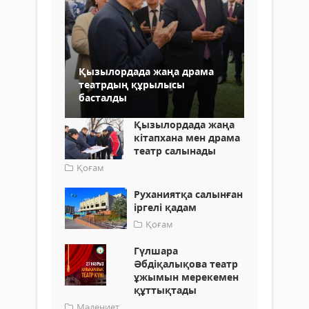
Қызылордада жаңа драма
театрдың құрылысы
басталды
Қызылордада жаңа
кітапхана мен драма
театр салынады
Қоғам
Руханиятқа салынған
іргелі қадам
Қоғам
Гүлшара
Әбдіқалықова театр
ұжымын мерекемен
құттықтады
Мәдениет