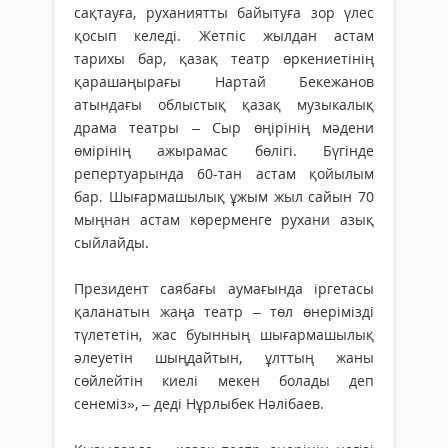
сақтауға, руханиятты байытуға зор үлес
қосып келеді. Жетпіс жылдан астам
тарихы бар, қазақ театр өркениетінің
қарашаңырағы Нартай Бекежанов
атындағы облыстық қазақ музыкалық
драма театры – Сыр өңірінің мәдени
өмірінің ажырамас бөлігі. Бүгінде
репертуарында 60-тан астам қойылым
бар. Шығармашылық ұжым жыл сайын 70
мыңнан астам көрерменге рухани азық
сыйлайды.
Президент саябағы аумағында іргетасы
қаланатын жаңа театр – төл өнерімізді
түлететін, жас буынның шығармашылық
әлеуетін шыңдайтын, ұлттың жаны
сөйлейтін киелі мекен болады деп
сенеміз», – деді Нұрлыбек Нәлібаев.