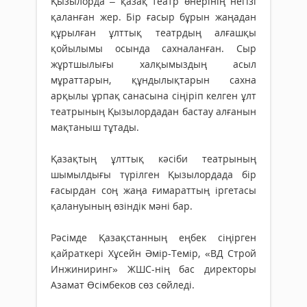
Қызылорда – қазақ театр өнерінің негізі
қаланған жер. Бір ғасыр бұрын жаңадан
құрылған ұлттық театрдың алғашқы
қойылымы осында сахналанған. Сыр
жұртшылығы халқымыздың асыл
мұраттарын, құндылықтарын сахна
арқылы ұрпақ санасына сіңіріп келген ұлт
театрының Қызылордадан бастау алғанын
мақтаныш тұтады.
Қазақтың ұлттық кәсіби театрының
шымылдығы түрілген Қызылордада бір
ғасырдан соң жаңа ғимараттың іргетасы
қалануының өзіндік мәні бар.
Рәсімде Қазақстанның еңбек сіңірген
қайраткері Хұсейн Әмір-Темір, «ВД Строй
Инжиниринг» ЖШС-нің бас директоры
Азамат Өсімбеков сөз сөйледі.