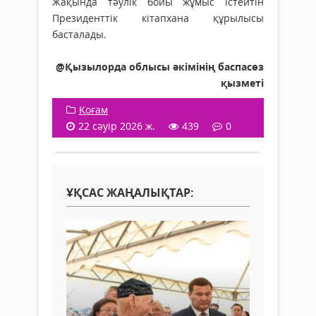
Жақында тәулік бойы жұмыс істейтін
Президенттік кітапхана құрылысы
басталады.
@Қызылорда облысы әкімінің баспасөз
қызметі
Қоғам
22 сәуір 2026 ж.
439
0
ҰҚСАС ЖАҢАЛЫҚТАР: