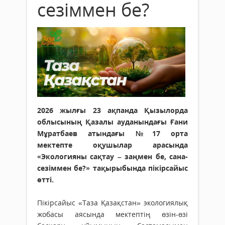
сезіммен бе?
2026 жылғы 23 ақпанда Қызылорда
облысының Қазалы ауданындағы Ғани
Мұратбаев атындағы №17 орта
мектепте оқушылар арасында
«Экологияны сақтау – заңмен бе, сана-
сезіммен бе?» тақырыбында пікірсайыс
өтті.
Пікірсайыс «Таза Қазақстан» экологиялық
жобасы аясында мектептің өзін-өзі