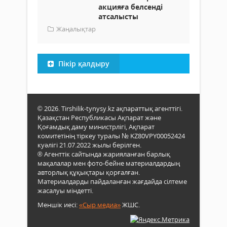
акцияға белсенді
атсалысты
Жаңалықтар
Пікір қалдыру
© 2026. Tirshilik-tynysy.kz ақпараттық агенттігі.
Қазақстан Республикасы Ақпарат және
Қоғамдық даму министрлігі, Ақпарат
комитетінің тіркеу туралы № KZ80VPY00052424
куәлігі 21.07.2022 жылы берілген.
® Агенттік сайтында жарияланған барлық
мақалалар мен фото-бейне материалдардың
авторлық құқықтары қорғалған.
Материалдарды пайдаланған жағдайда сілтеме
жасалуы міндетті.
Меншік иесі:
«Сыр медиа»
ЖШС.