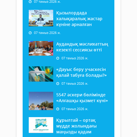
07 тамыз 2026 ж.
Қызылордада
халықаралық жастар
күніне арналған
07 тамыз 2026 ж.
Аудандық мәслихаттың
кезекті сессиясы өтті
07 тамыз 2026 ж.
«Дауыс беру учаскесін
қалай табуға болады?»
07 тамыз 2026 ж.
5547 әскери бөлімінде
«Алғашқы қызмет күні»
07 тамыз 2026 ж.
Құрылтай – ортақ
мүдде жолындағы
маңызды қадам