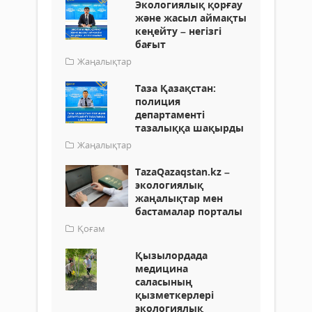
Экологиялық қорғау
және жасыл аймақты
кеңейту – негізгі
бағыт
Жаңалықтар
Таза Қазақстан:
полиция
департаменті
тазалыққа шақырды
Жаңалықтар
TazaQazaqstan.kz –
экологиялық
жаңалықтар мен
бастамалар порталы
Қоғам
Қызылордада
медицина
саласының
қызметкерлері
экологиялық