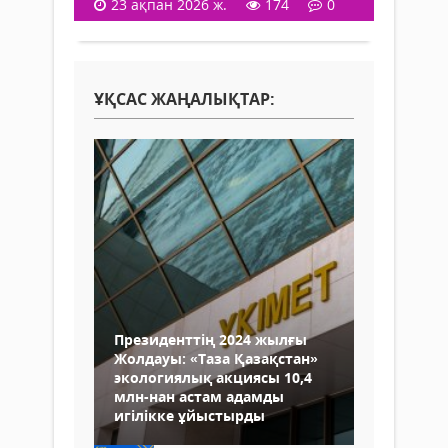
23 ақпан 2026 ж.
174
0
ҰҚСАС ЖАҢАЛЫҚТАР:
Президенттің 2024 жылғы
Жолдауы: «Таза Қазақстан»
экологиялық акциясы 10,4
млн-нан астам адамды
игілікке ұйыстырды