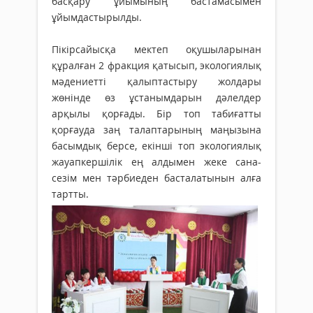
басқару ұйымының бастамасымен
ұйымдастырылды.
Пікірсайысқа мектеп оқушыларынан
құралған 2 фракция қатысып, экологиялық
мәдениетті қалыптастыру жолдары
жөнінде өз ұстанымдарын дәлелдер
арқылы қорғады. Бір топ табиғатты
қорғауда заң талаптарының маңызына
басымдық берсе, екінші топ экологиялық
жауапкершілік ең алдымен жеке сана-
сезім мен тәрбиеден басталатынын алға
тартты.