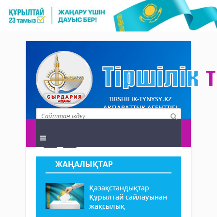
TIRSHILIK-TYNYSY.KZ
АҚПАРАТТЫҚ АГЕНТТІГІ
ЖАҢАЛЫҚТАР
Қазақстандықтар
Құрылтай сайлауынан
жақсылық