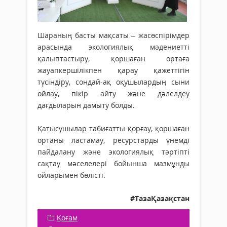
Шараның басты мақсаты – жасөспірімдер
арасында экологиялық мәдениетті
қалыптастыру, қоршаған ортаға
жауапкершілікпен қарау қажеттігін
түсіндіру, сондай-ақ оқушылардың сыни
ойлау, пікір айту және дәлелдеу
дағдыларын дамыту болды.
Қатысушылар табиғатты қорғау, қоршаған
ортаны ластамау, ресурстарды үнемді
пайдалану және экологиялық тәртіпті
сақтау мәселелері бойынша мазмұнды
ойларымен бөлісті.
#ТазаҚазақстан
Қоғам