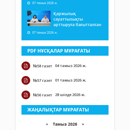
07 тамыз 2026 ж.
Қаржылық
сауаттылықты
арттыруға бағытталған
07 тамыз 2026 ж.
PDF НҰСҚАЛАР МҰРАҒАТЫ
04 тамыз 2026 ж.
№58 газет
01 тамыз 2026 ж.
№57 газет
28 шілде 2026 ж.
№56 газет
ЖАҢАЛЫҚТАР МҰРАҒАТЫ
«
Тамыз 2026 »