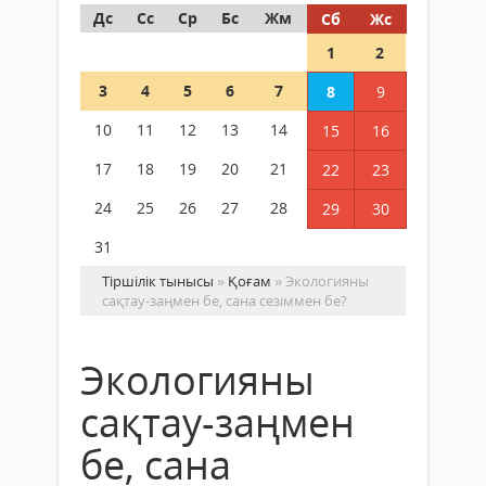
Дс
Сс
Ср
Бс
Жм
Сб
Жс
1
2
3
4
5
6
7
8
9
10
11
12
13
14
15
16
17
18
19
20
21
22
23
24
25
26
27
28
29
30
31
Тіршілік тынысы
»
Қоғам
» Экологияны
сақтау-заңмен бе, сана сезіммен бе?
Экологияны
сақтау-заңмен
бе, сана