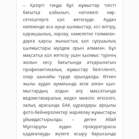
– Қазіргі таңда бұл жұмыстар тиісті
бағытқа қойылып, нәти­желі көр­
сеткіштерге қол жеткізуде. Ау­дан
көлемінде аса ауыр қыл­мыстар, кісі өлтіру,
қарақ­шы­лық, зорлау, кәмелетке тол­ма­ған­
дар­ға қарсы жыныстық қол сұғу­шы­лық
қылмыстары мүлдем орын алмаған. Бұл
мақсатқа қол жет­кізу үшін қылмыс түрінің
жолын кесу бағытында атқарылатын
профи­лактикалық жұмыстар бел­­гіленіп,
олар шынайы түрде орындалды. Өткен
жылы аудан аумағында өсім алған қыл­
мыстардың алдын алу мақ­сатында
ведомствоаралық же­дел мәжіліс өткізіліп,
халық ара­сында БАҚ құралдары арқылы
фо­то-бейнероликтер жариялау жұ­­­­­мыс­­тары
ұйымдастырылды, – де­ген Абай
Мұхтарұлы аудан про­куратурасы
қадағалауды жүзеге асыру барысында