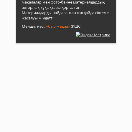
мақалалар мен фото-бейне материалдардың
авторлық құқықтары қорғалған.
Материалдарды пайдаланған жағдайда сілтеме
жасалуы міндетті.
Меншік иесі:
«Сыр медиа»
ЖШС.