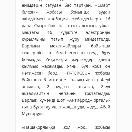
өнімдерін сатудан бас тартқан. «Смарт
білезік» жобасы бойынша аудан
әкімдігімен пробация есебіндегілерге 16
дана Смарт-білезік сатып алынып, үй­қа­
мақтағы 16 күдіктіге электронды
құрылғыны тағып жүру мін­деттелді.
Барлығы мекенжайлары бойынша
тексеріліп, сот бел­гі­леген шектеуді бұзу
болмады. Үйқамақта жүргендер қайта
қылмыс жасамады. Яғни, бұл жоба оң
нәтижесін берді. «IT-TERGEU» жо­басы
бойынша 6 интернет алаяқ­тықтың 4-еуі
ашылып, 2 күдікті сотталса, 2-еуі
ақталмайтын негізбен тоқтатылды.
Барлық кү­мәнді шот «Антифрод» орта­лы­
ғына бұғаттау үшін жолдануда, – деді Абай
Мұхтарұлы.
«Нашақорлыққа жол жоқ» жобасы