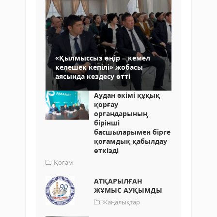
«Қылмыссыз өңір – кемел
келешек кепілі» жобасы
аясында кездесу өтті
Аудан әкімі құқық
қорғау
органдарының
бірінші
басшыларымен бірге
қоғамдық қабылдау
өткізді
Қоғам
АТҚАРЫЛҒАН
ЖҰМЫС АУҚЫМДЫ
Жаңалықтар