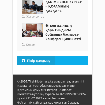
ҚЫЛМЫСПЕН КҮРЕСУ
– ҚОҒАМНЫҢ
ҚАУҚАРЫ
Жаңалықтар
Өткен жылдың
қорытындысы
бойынша баспасөз-
конференциясы өтті
Қоғам
Пікір қалдыру
© 2026. Tirshilik-tynysy.kz ақпараттық агенттігі.
Қазақстан Республикасы Ақпарат және
Қоғамдық даму министрлігі, Ақпарат
комитетінің тіркеу туралы № KZ80VPY00052424
куәлігі 21.07.2022 жылы берілген.
® Агенттік сайтында жарияланған барлық