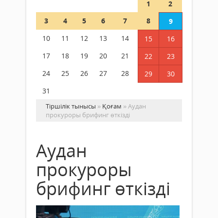
1
2
3
4
5
6
7
8
9
10
11
12
13
14
15
16
17
18
19
20
21
22
23
24
25
26
27
28
29
30
31
Тіршілік тынысы
»
Қоғам
» Аудан
прокуроры брифинг өткізді
Аудан
прокуроры
брифинг өткізді