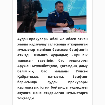
Аудан прокуроры Абай Әлімбаев өткен
жылы қадағалау саласында атқарылған
жұмыстар жөнінде баспасөз брифингін
өткізді. Жиынға аудандық «Тіршілік
тынысы» газетінің бас редакторы
Аружан Мұханбетқали, қоғамдық даму
бөлімінің бас маманы Гүлсән
Қайратқызы қатысты. Брифинг
барысында аудан прокуроры
қылмыстық істер бойынша аудандағы
ахуалға және атқарылған жұмыстарға
тоқталды.