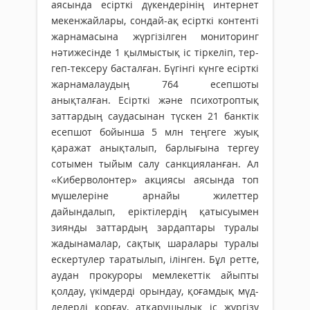
аясында есірткі дү­кендерінің интернет
мекенжайлары, сондай-ақ есірткі контенті
жарнамасына жүргізілген мониторинг
нәти­же­сінде 1 қылмыстық іс тіркеліп, тер­
геп-тексеру басталған. Бүгінгі күн­ге есірткі
жарнамалаудың 764 есепшоты
анықталған. Есірткі және психотроптық
заттардың сау­дасынан түскен 21 банктік
есепшот бойын­ша 5 млн теңгеге жуық
қаражат анықталып, барлығына тергеу
сотымен тыйым салу санк­цияланған. Ал
«Киберволонтер» акциясы аясында топ
мүшелеріне арнайы жилеттер
дайындалып, ерік­тілердің қатысуымен
зиянды зат­­тар­дың зардаптары туралы
жадынамалар, сақтық шаралары ту­ра­лы
ескертулер таратылып, ілінген. Бұл ретте,
аудан прокуроры мемлекеттік айыпты
қолдау, үкімдерді орындау, қоғамдық мүд­
делерді қорғау, атқарушылық іс жүргізу