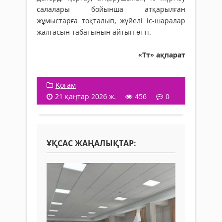
салалары бойынша атқа­рылған
жұмыстарға тоқталып, жү­йелі іс-шаралар
жалғасын табатынын айтып өтті.
«Тт» ақпарат
Қоғам
21 қаңтар 2026 ж.
456
0
ҰҚСАС ЖАҢАЛЫҚТАР: