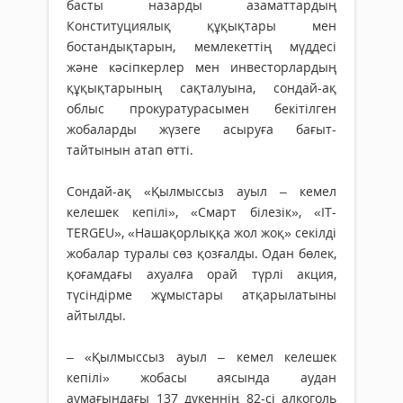
басты назарды азаматтардың
Конституциялық құ­­­қық­тары мен
бостандықтарын, мемлекеттің мүддесі
және кәсіп­керлер мен инвесторлардың
құқық­тарының сақталуына, сондай-ақ
облыс прокуратурасымен бекі­тіл­ген
жобаларды жүзеге асыруға ба­ғыт­
тайтынын атап өтті.
Сондай-ақ «Қылмыссыз ауыл – кемел
келешек кепілі», «Смарт білезік», «IT-
TERGEU», «Нашақор­лыққа жол жоқ» секілді
жобалар туралы сөз қозғалды. Одан бөлек,
қо­ғам­дағы ахуалға орай түрлі ак­ция,
түсіндірме жұмыстары атқары­латыны
айтылды.
– «Қылмыссыз ауыл – кемел келешек
кепілі» жобасы аясында аудан
аумағындағы 137 дүкеннің 82-сі алкоголь