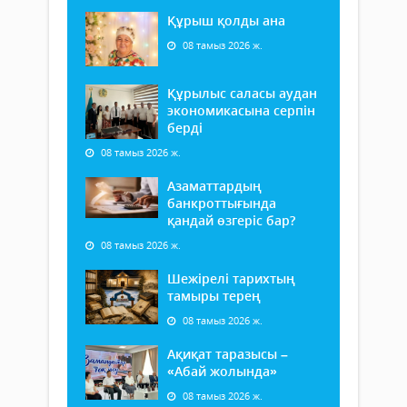
Құрыш қолды ана
08 тамыз 2026 ж.
Құрылыс саласы аудан
экономикасына серпін
берді
08 тамыз 2026 ж.
Азаматтардың
банкроттығында
қандай өзгеріс бар?
08 тамыз 2026 ж.
Шежірелі тарихтың
тамыры терең
08 тамыз 2026 ж.
Ақиқат таразысы –
«Абай жолында»
08 тамыз 2026 ж.