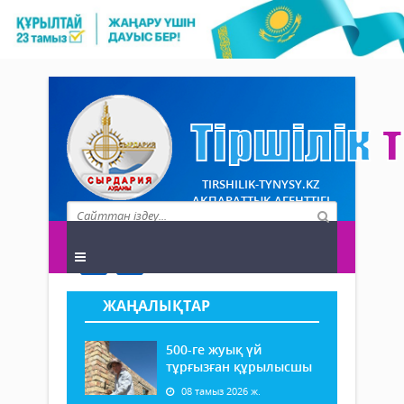
TIRSHILIK-TYNYSY.KZ
АҚПАРАТТЫҚ АГЕНТТІГІ
ЖАҢАЛЫҚТАР
500-ге жуық үй
тұрғызған құрылысшы
08 тамыз 2026 ж.