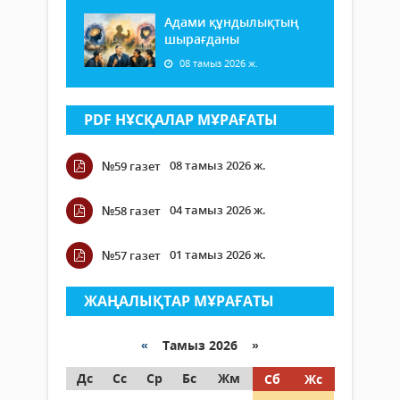
Адами құндылықтың
шырағданы
08 тамыз 2026 ж.
PDF НҰСҚАЛАР МҰРАҒАТЫ
08 тамыз 2026 ж.
№59 газет
04 тамыз 2026 ж.
№58 газет
01 тамыз 2026 ж.
№57 газет
ЖАҢАЛЫҚТАР МҰРАҒАТЫ
«
Тамыз 2026 »
Дс
Сс
Ср
Бс
Жм
Сб
Жс