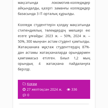
мақсатында локомотив-колледждер
айқындалды, қазіргі заманғы колледждер
базасында 3 IT-орталық құрылды.
Колледж студенттерін қолдау мақсатында
стипендиялық төлемдердің мөлшері екі
есеге ұлғайды: 2023 ж. – 50%, 2024 ж. –
50%, 300 мыңнан астам студент қамтылды.
Жатақханаға мұқтаж студенттердің 87%-
дан астамы жатақханаларда орындармен
қамтамасыз етілген. Биыл 1,2 мың
орындық 4 жатақхана пайдалануға
берілді.
Қоғам
27 желтоқсан 2024 ж.
336
0