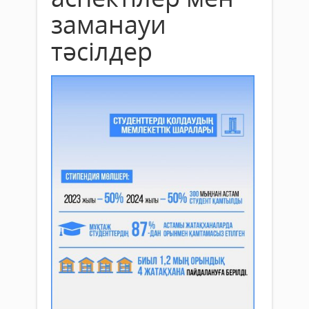
заманауи
тәсілдер