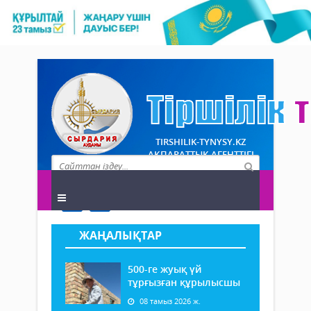
TIRSHILIK-TYNYSY.KZ
АҚПАРАТТЫҚ АГЕНТТІГІ
ЖАҢАЛЫҚТАР
500-ге жуық үй
тұрғызған құрылысшы
08 тамыз 2026 ж.