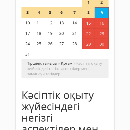
1
2
3
4
5
6
7
8
9
10
11
12
13
14
15
16
17
18
19
20
21
22
23
24
25
26
27
28
29
30
31
Тіршілік тынысы
»
Қоғам
» Кәсіптік оқыту
жүйесіндегі негізгі аспектілер мен
заманауи тәсілдер
Кәсіптік оқыту
жүйесіндегі
негізгі
аспектілер мен