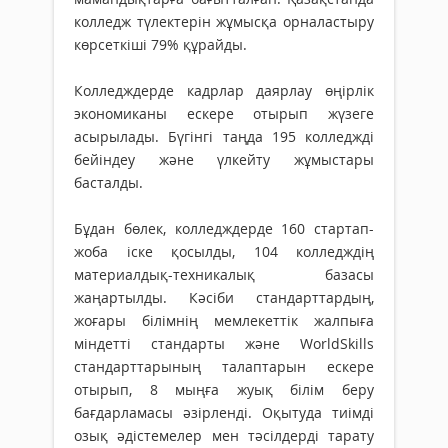
колледж түлектерін жұмысқа орналастыру
көрсеткіші 79% құрайды.
Колледждерде кадрлар даярлау өңірлік
экономиканы ескере отырып жүзеге
асырылады. Бүгінгі таңда 195 колледжді
бейіндеу және үлкейту жұмыстары
басталды.
Бұдан бөлек, колледждерде 160 стартап-
жоба іске қосылды, 104 колледждің
материалдық-техникалық базасы
жаңартылды. Кәсіби стандарттардың,
жоғары білімнің мемлекеттік жалпыға
міндетті стандарты және WorldSkills
стандарттарының талаптарын ескере
отырып, 8 мыңға жуық білім беру
бағдарламасы әзірленді. Оқытуда тиімді
озық әдістемелер мен тәсілдерді тарату