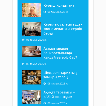
Құрыш қолды ана
08 тамыз 2026 ж.
Құрылыс саласы аудан
экономикасына серпін
берді
08 тамыз 2026 ж.
Азаматтардың
банкроттығында
қандай өзгеріс бар?
08 тамыз 2026 ж.
Шежірелі тарихтың
тамыры терең
08 тамыз 2026 ж.
Ақиқат таразысы –
«Абай жолында»
08 тамыз 2026 ж.