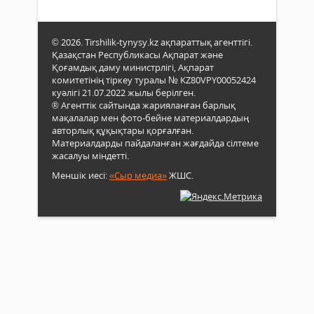
© 2026. Tirshilik-tynysy.kz ақпараттық агенттігі.
Қазақстан Республикасы Ақпарат және
Қоғамдық даму министрлігі, Ақпарат
комитетінің тіркеу туралы № KZ80VPY00052424
куәлігі 21.07.2022 жылы берілген.
® Агенттік сайтында жарияланған барлық
мақалалар мен фото-бейне материалдардың
авторлық құқықтары қорғалған.
Материалдарды пайдаланған жағдайда сілтеме
жасалуы міндетті.
Меншік иесі:
«Сыр медиа»
ЖШС.