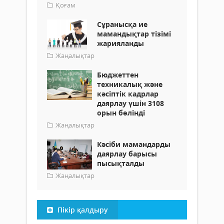
Қоғам
Сұранысқа ие
мамандықтар тізімі
жарияланды
Жаңалықтар
Бюджеттен
техникалық және
кәсіптік кадрлар
даярлау үшін 3108
орын бөлінді
Жаңалықтар
Кәсіби мамандарды
даярлау барысы
пысықталды
Жаңалықтар
Пікір қалдыру