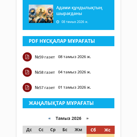
Адами құндылықтың
шырағданы
08 тамыз 2026 ж.
PDF НҰСҚАЛАР МҰРАҒАТЫ
08 тамыз 2026 ж.
№59 газет
04 тамыз 2026 ж.
№58 газет
01 тамыз 2026 ж.
№57 газет
ЖАҢАЛЫҚТАР МҰРАҒАТЫ
«
Тамыз 2026 »
Дс
Сс
Ср
Бс
Жм
Сб
Жс