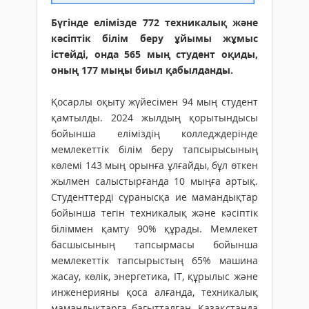
Бүгінде елімізде 772 техникалық және
кәсіптік білім беру ұйымы жұмыс
істейді, онда 565 мың студент оқиды,
оның 177 мыңы биыл қабылданды.
Қосарлы оқыту жүйесімен 94 мың студент
қамтылды. 2024 жылдың қорытындысы
бойынша еліміздің колледждерінде
мемлекеттік білім беру тапсырысының
көлемі 143 мың орынға ұлғайды, бұл өткен
жылмен салыстырғанда 10 мыңға артық.
Студенттерді сұранысқа ие мамандықтар
бойынша тегін техникалық және кәсіптік
біліммен қамту 90% құрады. Мемлекет
басшысының тапсырмасы бойынша
мемлекеттік тапсырыстың 65% машина
жасау, көлік, энергетика, IT, құрылыс және
инженерияны қоса алғанда, техникалық
мамандықтарға бағытталған. Қазақстанда