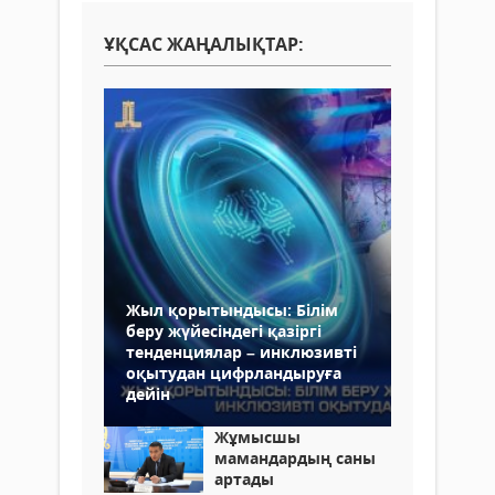
ҰҚСАС ЖАҢАЛЫҚТАР:
Жыл қорытындысы: Білім
беру жүйесіндегі қазіргі
тенденциялар – инклюзивті
оқытудан цифрландыруға
дейін
Жұмысшы
мамандардың саны
артады