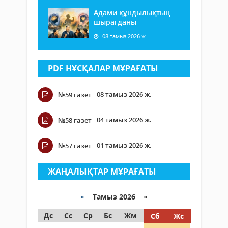
Адами құндылықтың
шырағданы
08 тамыз 2026 ж.
PDF НҰСҚАЛАР МҰРАҒАТЫ
08 тамыз 2026 ж.
№59 газет
04 тамыз 2026 ж.
№58 газет
01 тамыз 2026 ж.
№57 газет
ЖАҢАЛЫҚТАР МҰРАҒАТЫ
«
Тамыз 2026 »
Дс
Сс
Ср
Бс
Жм
Сб
Жс