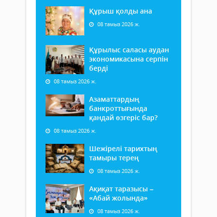
Құрыш қолды ана
08 тамыз 2026 ж.
Құрылыс саласы аудан
экономикасына серпін
берді
08 тамыз 2026 ж.
Азаматтардың
банкроттығында
қандай өзгеріс бар?
08 тамыз 2026 ж.
Шежірелі тарихтың
тамыры терең
08 тамыз 2026 ж.
Ақиқат таразысы –
«Абай жолында»
08 тамыз 2026 ж.