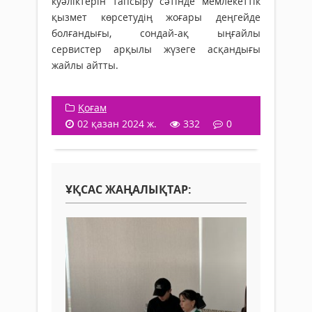
куәліктерін тапсыру сәтінде мемлекеттік
қызмет көрсетудің жоғары деңгейде
болғандығы, сондай-ақ ыңғайлы
сервистер арқылы жүзеге асқандығы
жайлы айтты.
Қоғам
02 қазан 2024 ж.
332
0
ҰҚСАС ЖАҢАЛЫҚТАР: