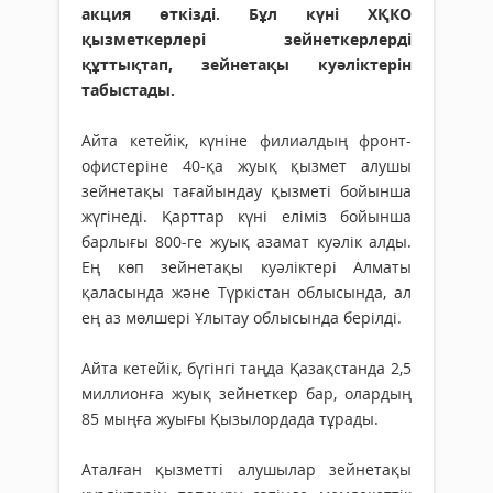
акция өткізді. Бұл күні ХҚКО
қызметкерлері зейнеткерлерді
құттықтап, зейнетақы куәліктерін
табыстады.
Айта кетейік, күніне филиалдың фронт-
офистеріне 40-қа жуық қызмет алушы
зейнетақы тағайындау қызметі бойынша
жүгінеді. Қарттар күні еліміз бойынша
барлығы 800-ге жуық азамат куәлік алды.
Ең көп зейнетақы куәліктері Алматы
қаласында және Түркістан облысында, ал
ең аз мөлшері Ұлытау облысында берілді.
Айта кетейік, бүгінгі таңда Қазақстанда 2,5
миллионға жуық зейнеткер бар, олардың
85 мыңға жуығы Қызылордада тұрады.
Аталған қызметті алушылар зейнетақы