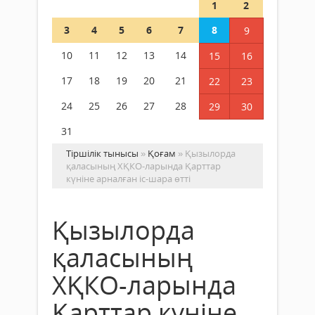
1
2
3
4
5
6
7
8
9
10
11
12
13
14
15
16
17
18
19
20
21
22
23
24
25
26
27
28
29
30
31
Тіршілік тынысы
»
Қоғам
» Қызылорда
қаласының ХҚКО-ларында Қарттар
күніне арналған іс-шара өтті
Қызылорда
қаласының
ХҚКО-ларында
Қарттар күніне