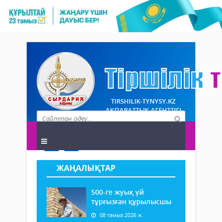
TIRSHILIK-TYNYSY.KZ
АҚПАРАТТЫҚ АГЕНТТІГІ
ЖАҢАЛЫҚТАР
500-ге жуық үй
тұрғызған құрылысшы
08 тамыз 2026 ж.