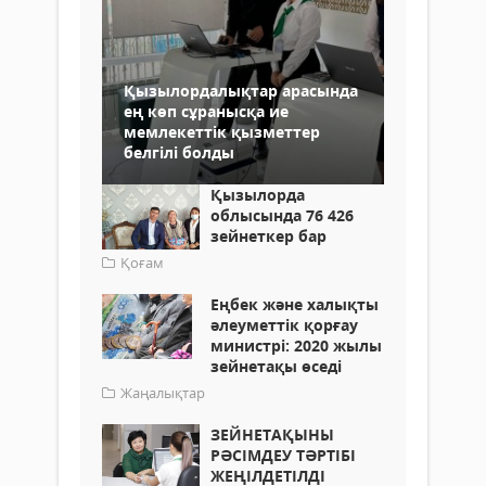
Қызылордалықтар арасында
ең көп сұранысқа ие
мемлекеттік қызметтер
белгілі болды
Қызылорда
облысында 76 426
зейнеткер бар
Қоғам
Еңбек және халықты
әлеуметтік қорғау
министрі: 2020 жылы
зейнетақы өседі
Жаңалықтар
ЗЕЙНЕТАҚЫНЫ
РӘСІМДЕУ ТӘРТІБІ
ЖЕҢІЛДЕТІЛДІ