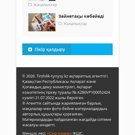
Жаңалықтар
Зейнетақы көбейеді
Жаңалықтар
Пікір қалдыру
© 2026. Tirshilik-tynysy.kz ақпараттық агенттігі.
Қазақстан Республикасы Ақпарат және
Қоғамдық даму министрлігі, Ақпарат
комитетінің тіркеу туралы № KZ80VPY00052424
куәлігі 21.07.2022 жылы берілген.
® Агенттік сайтында жарияланған барлық
мақалалар мен фото-бейне материалдардың
авторлық құқықтары қорғалған.
Материалдарды пайдаланған жағдайда сілтеме
жасалуы міндетті.
Меншік иесі:
«Сыр медиа»
ЖШС.