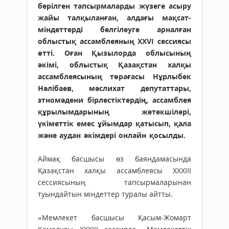
берілген тапсырмаларды жүзеге асыру
жайы талқыланған, алдағы мақсат-
міндеттерді белгілеуге арналған
облыстық ассамблеяның XXVІ сессиясы
өтті. Оған Қызылорда облысының
әкімі, облыстық Қазақстан халқы
ассамблеясының төрағасы Нұрлыбек
Нәлібаев, мәслихат депутаттары,
этномәдени бірлестіктердің, ассамблея
құрылымдарының жетекшілері,
үкіметтік емес ұйымдар қатысып, қала
және аудан әкімдері онлайн қосылды.
Аймақ басшысы өз баяндамасында
Қазақстан халқы ассамблеясы XXХІІІ
сессиясының тапсырмаларынан
туындайтын міндеттер туралы айтты.
«Мемлекет басшысы Қасым-Жомарт