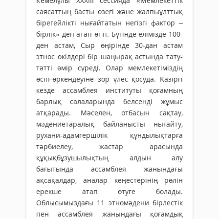
Кемелұлы XXХІІІ сессияда «Мемлекеттік
саясаттың басты өзегі және жалпыұлттық
бірегейлікті нығайтатын негізгі фактор –
бірлік» деп атап өтті. Бүгінде елімізде 100-
ден астам, Сыр өңірінде 30-дан астам
этнос өкілдері бір шаңырақ астында тату-
тәтті өмір сүреді. Олар мемлекетіміздің
өсіп-өркендеуіне зор үлес қосуда. Қазіргі
кезде ассамблея институты қоғамның
барлық салаларында белсенді жұмыс
атқарады. Мәселен, отбасын сақтау,
мәдениетаралық байланысты нығайту,
рухани-адамгершілік құндылықтарға
тәрбиелеу, жастар арасында
құқықбұзушылықтың алдын алу
бағытында ассамблея жанындағы
ақсақалдар, аналар кеңестерінің рөлін
ерекше атап өтуге болады.
Облысымыздағы 11 этномәдени бірлестік
пен ассамблея жанындағы қоғамдық