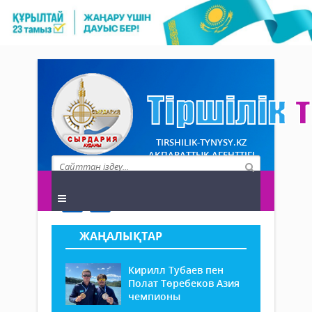
TIRSHILIK-TYNYSY.KZ
АҚПАРАТТЫҚ АГЕНТТІГІ
ЖАҢАЛЫҚТАР
Кирилл Тубаев пен
Полат Төребеков Азия
чемпионы