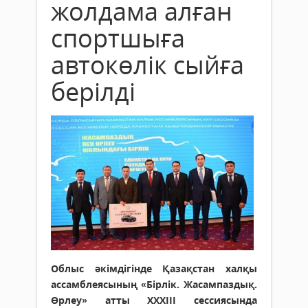
жолдама алған
спортшыға
автокөлік сыйға
берілді
Облыс әкімдігінде Қазақстан халқы
ассамблеясының «Бірлік. Жасампаздық.
Өрлеу» атты ХХХІІІ сессиясында