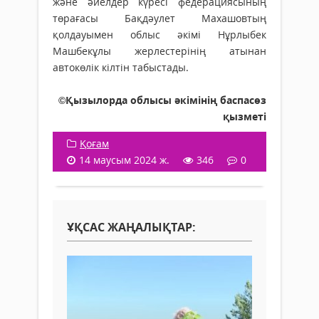
және әйелдер күресі федерациясының
төрағасы Бақдәулет Махашовтың
қолдауымен облыс әкімі Нұрлыбек
Машбекұлы жерлестерінің атынан
автокөлік кілтін табыстады.
©Қызылорда облысы әкімінің баспасөз
қызметі
Қоғам
14 маусым 2024 ж.
346
0
ҰҚСАС ЖАҢАЛЫҚТАР: