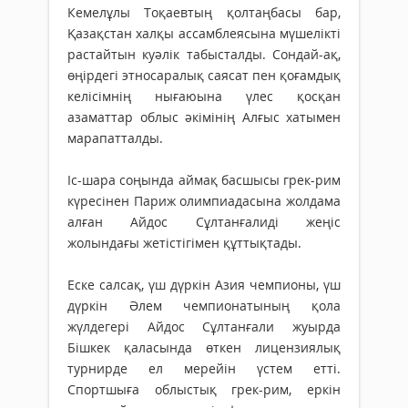
Кемелұлы Тоқаевтың қолтаңбасы бар,
Қазақстан халқы ассамблеясына мүшелікті
растайтын куәлік табысталды. Сондай-ақ,
өңірдегі этносаралық саясат пен қоғамдық
келісімнің нығаюына үлес қосқан
азаматтар облыс әкімінің Алғыс хатымен
марапатталды.
Іс-шара соңында аймақ басшысы грек-рим
күресінен Париж олимпиадасына жолдама
алған Айдос Сұлтанғалиді жеңіс
жолындағы жетістігімен құттықтады.
Еске салсақ, үш дүркін Азия чемпионы, үш
дүркін Әлем чемпионатының қола
жүлдегері Айдос Сұлтанғали жуырда
Бішкек қаласында өткен лицензиялық
турнирде ел мерейін үстем етті.
Спортшыға облыстық грек-рим, еркін