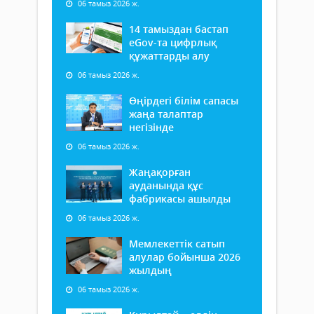
06 тамыз 2026 ж.
14 тамыздан бастап
еGov-та цифрлық
құжаттарды алу
06 тамыз 2026 ж.
Өңірдегі білім сапасы
жаңа талаптар
негізінде
06 тамыз 2026 ж.
Жаңақорған
ауданында құс
фабрикасы ашылды
06 тамыз 2026 ж.
Мемлекеттік сатып
алулар бойынша 2026
жылдың
06 тамыз 2026 ж.