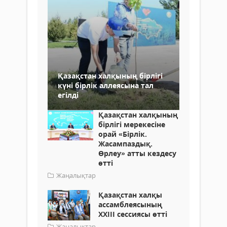
Қазақстан халқының бірлігі
күні бірлік аллеясына тал
егілді
Қазақстан халқының
бірлігі мерекесіне
орай «Бірлік.
Жасампаздық.
Өрлеу» атты кездесу
өтті
Жаңалықтар
Қазақстан халқы
ассамблеясының
ХХIІІ сессиясы өтті
Жаңалықтар