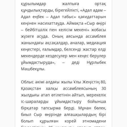
құрылымдар жалпыға ортақ
құндылықтарды, бірегейлікті, «Адал адам –
Адал еңбек – Адал табыс» қағидаттарын
кеңінен насихаттауда. Аймақта «Сыр өңірі
– бейбітшілік пен келісім мекені» жобасы
жүзеге асуда. Оның аясында ассамблея
жанындағы ақсақалдар, аналар, медиация
кеңестері, ғалымдар, белсенді жастар елді
мекендерде кездесулер мен кеңес берулер
ұйымдастыруда», – деді Нұрлыбек
Машбекұлы.
Облыс әкімі алдағы жылы Ұлы Жеңістің 80,
Қазақстан халқы ассамблеясының 30
жылдығы атап өтілетінін айтып, мерекелік
іс-шараларды ұйымдастыру бойынша
бірқатар тапсырма берді. Мұнан бөлек,
биыл Сыр өңірінде алғашқылардың бірі
болып құрылған корей этномәдени