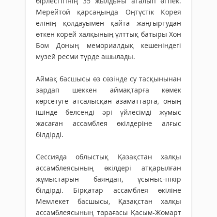
бірлестігінің 35 жылдығы аталып өтпек.
Мерейтой қарсаңында Оңтүстік Корея
елінің қолдауымен қайта жаңғыртудан
өткен корей халқының ұлттық батыры Хон
Бом Доның мемориалдық кешеніндегі
музей ресми түрде ашылады.
Аймақ басшысы өз сөзінде су тасқынынан
зардап шеккен аймақтарға көмек
көрсетуге атсалысқан азаматтарға, оның
ішінде белсенді әрі үйлесімді жұмыс
жасаған ассамблея өкілдеріне алғыс
білдірді.
Сессияда облыстық Қазақстан халқы
ассамблеясының өкілдері атқарылған
жұмыстарын баяндап, ұсыныс-пікір
білдірді. Бірқатар ассамблея өкіліне
Мемлекет басшысы, Қазақстан халқы
ассамблеясының төрағасы Қасым-Жомарт