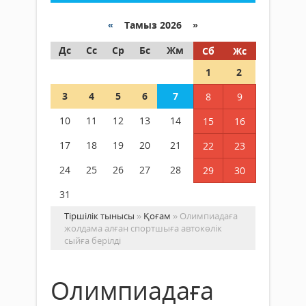
«
Тамыз 2026 »
Дс
Сс
Ср
Бс
Жм
Сб
Жс
1
2
3
4
5
6
7
8
9
10
11
12
13
14
15
16
17
18
19
20
21
22
23
24
25
26
27
28
29
30
31
Тіршілік тынысы
»
Қоғам
» Олимпиадаға
жолдама алған спортшыға автокөлік
сыйға берілді
Олимпиадаға