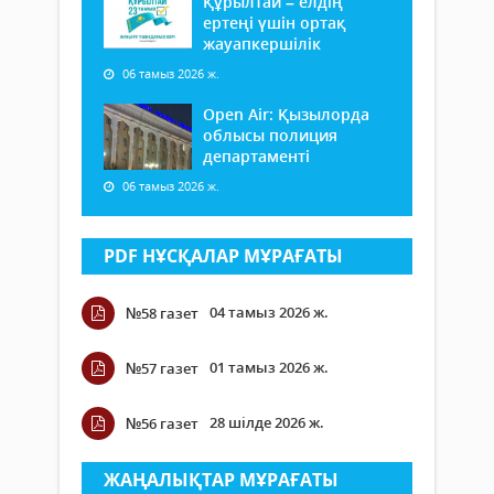
Құрылтай – елдің
ертеңі үшін ортақ
жауапкершілік
06 тамыз 2026 ж.
Open Air: Қызылорда
облысы полиция
департаменті
06 тамыз 2026 ж.
PDF НҰСҚАЛАР МҰРАҒАТЫ
04 тамыз 2026 ж.
№58 газет
01 тамыз 2026 ж.
№57 газет
28 шілде 2026 ж.
№56 газет
ЖАҢАЛЫҚТАР МҰРАҒАТЫ