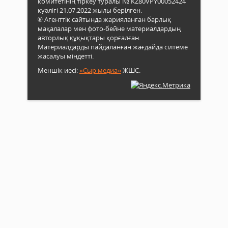
комитетінің тіркеу туралы № KZ80VPY00052424
куәлігі 21.07.2022 жылы берілген.
® Агенттік сайтында жарияланған барлық
мақалалар мен фото-бейне материалдардың
авторлық құқықтары қорғалған.
Материалдарды пайдаланған жағдайда сілтеме
жасалуы міндетті.
Меншік иесі:
«Сыр медиа»
ЖШС.