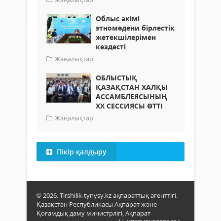
Облыс әкімі
этномәдени бірлестік
жетекшілерімен
кездесті
Жаңалықтар
ОБЛЫСТЫҚ
ҚАЗАҚСТАН ХАЛҚЫ
АССАМБЛЕЯСЫНЫҢ
ХХ СЕССИЯСЫ ӨТТІ
Жаңалықтар
Пікір қалдыру
© 2026. Tirshilik-tynysy.kz ақпараттық агенттігі.
Қазақстан Республикасы Ақпарат және
Қоғамдық даму министрлігі, Ақпарат