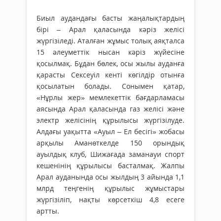
Биыл аудандағы басты жаңалықтардың
бірі – Арал қаласында кәріз желісі
жүргізіледі. Аталған жұмыс толық аяқталса
15 әлеуметтік нысан кәріз жүйесіне
қосылмақ. Бұдан бөлек, осы жылы ауданға
қарасты Сексеуіл кенті көгілдір отынға
қосылатын болады. Сонымен қатар,
«Нұрлы жер» мемлекеттік бағдарламасы
аясында Арал қаласында газ желісі және
электр желісінің құрылысы жүргізілуде.
Алдағы уақытта «Ауыл – Ел бесігі» жобасы
арқылы Аманөткелде 150 орындық
ауылдық клуб, Шижағада заманауи спорт
кешенінің құрылысы басталмақ. Жалпы
Арал ауданында осы жылдың 3 айында 1,1
млрд теңгенің құрылыс жұмыстары
жүргізіліп, нақты көрсеткіш 4,8 есеге
артты.