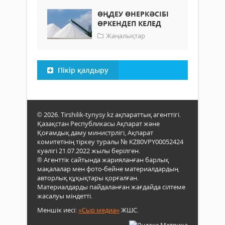
ӨҢДЕУ ӨНЕРКӘСІБІ
ӨРКЕНДЕП КЕЛЕД
Жаңалықтар
Пікір қалдыру
© 2026. Tirshilik-tynysy.kz ақпараттық агенттігі.
Қазақстан Республикасы Ақпарат және
Қоғамдық даму министрлігі, Ақпарат
комитетінің тіркеу туралы № KZ80VPY00052424
куәлігі 21.07.2022 жылы берілген.
® Агенттік сайтында жарияланған барлық
мақалалар мен фото-бейне материалдардың
авторлық құқықтары қорғалған.
Материалдарды пайдаланған жағдайда сілтеме
жасалуы міндетті.
Меншік иесі:
«Сыр медиа»
ЖШС.