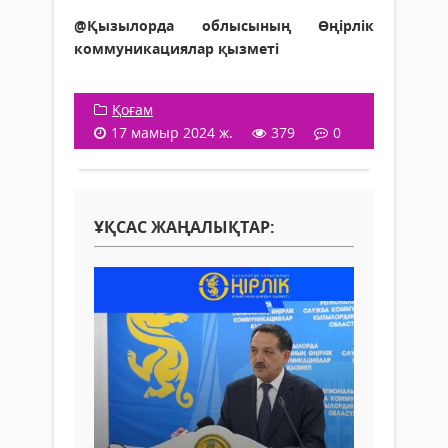
@Қызылорда облысының Өңірлік
коммуникациялар қызметі
Қоғам
17 мамыр 2024 ж.
379
0
ҰҚСАС ЖАҢАЛЫҚТАР: