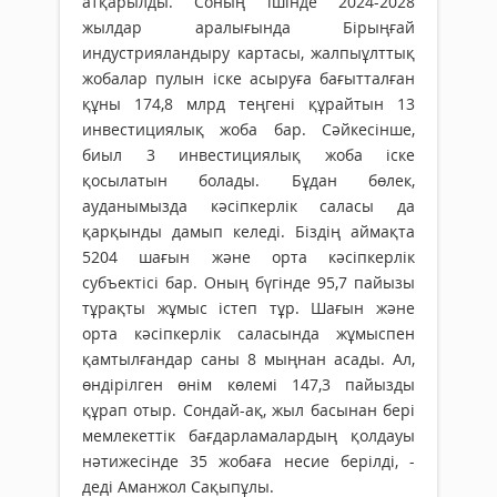
атқарылды. Соның ішінде 2024-2028
жылдар аралығында Бірыңғай
индустрияландыру картасы, жалпыұлттық
жобалар пулын іске асыруға бағытталған
құны 174,8 млрд теңгені құрайтын 13
инвестициялық жоба бар. Сәйкесінше,
биыл 3 инвестициялық жоба іске
қосылатын болады. Бұдан бөлек,
ауданымызда кәсіпкерлік саласы да
қарқынды дамып келеді. Біздің аймақта
5204 шағын және орта кәсіпкерлік
субъектісі бар. Оның бүгінде 95,7 пайызы
тұрақты жұмыс істеп тұр. Шағын және
орта кәсіпкерлік саласында жұмыспен
қамтылғандар саны 8 мыңнан асады. Ал,
өндірілген өнім көлемі 147,3 пайызды
құрап отыр. Сондай-ақ, жыл басынан бері
мемлекеттік бағдарламалардың қолдауы
нәтижесінде 35 жобаға несие берілді, -
деді Аманжол Сақыпұлы.