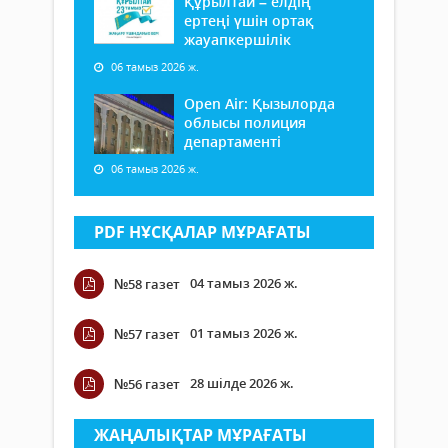
Құрылтай – елдің
ертеңі үшін ортақ
жауапкершілік
06 тамыз 2026 ж.
Open Air: Қызылорда
облысы полиция
департаменті
06 тамыз 2026 ж.
PDF НҰСҚАЛАР МҰРАҒАТЫ
04 тамыз 2026 ж.
№58 газет
01 тамыз 2026 ж.
№57 газет
28 шілде 2026 ж.
№56 газет
ЖАҢАЛЫҚТАР МҰРАҒАТЫ