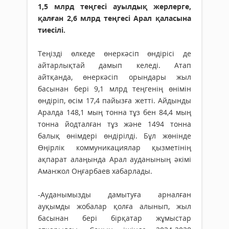
1,5 млрд теңгесі ауылдық жерлерге,
қалған 2,6 млрд теңгесі Арал қаласына
тиесілі.
Теңізді өлкеде өнеркәсіп өндірісі де
айтарлықтай дамып келеді. Атап
айтқанда, өнеркәсіп орындары жыл
басынан бері 9,1 млрд теңгенің өнімін
өндіріп, өсім 17,4 пайызға жетті. Айдынды
Аралда 148,1 мың тонна тұз бен 84,4 мың
тонна йодталған тұз және 1494 тонна
балық өнімдері өндірілді. Бұл жөнінде
Өңірлік коммуникациялар қызметінің
ақпарат алаңында Арал ауданының әкімі
Аманжол Оңғарбаев хабарлады.
-Ауданымызды дамытуға арналған
ауқымды жобалар қолға алынып, жыл
басынан бері бірқатар жұмыстар