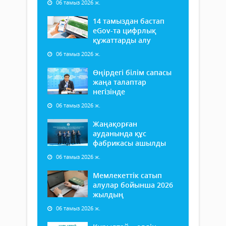
06 тамыз 2026 ж.
14 тамыздан бастап
еGov-та цифрлық
құжаттарды алу
06 тамыз 2026 ж.
Өңірдегі білім сапасы
жаңа талаптар
негізінде
06 тамыз 2026 ж.
Жаңақорған
ауданында құс
фабрикасы ашылды
06 тамыз 2026 ж.
Мемлекеттік сатып
алулар бойынша 2026
жылдың
06 тамыз 2026 ж.