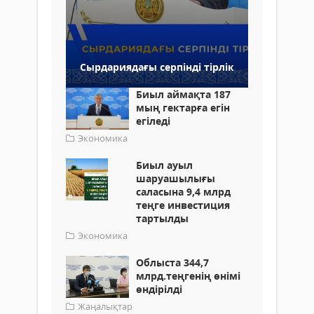
Сырдариядағы серпінді тірлік
Биыл аймақта 187
мың гектарға егін
егіледі
Экономика
Биыл ауыл
шаруашылығы
саласына 9,4 млрд
теңге инвестиция
тартылды
Экономика
Облыста 344,7
млрд.теңгенің өнімі
өндірілді
Жаңалықтар