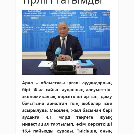
Арал – облыстағы іргелі аудандардың
бірі. Жыл сайын ауданның әлеуметтік-
экономикалық көрсеткіші артып, даму
бағытына арналған тың жобалар іске
асырылуда. Мәселен, жыл басынан бері
ауданға 4,1 млрд теңгеге жуық
инвестиция тартылып, өсім көрсеткіші
16,4 пайызды құрады. Тиісінше, оның