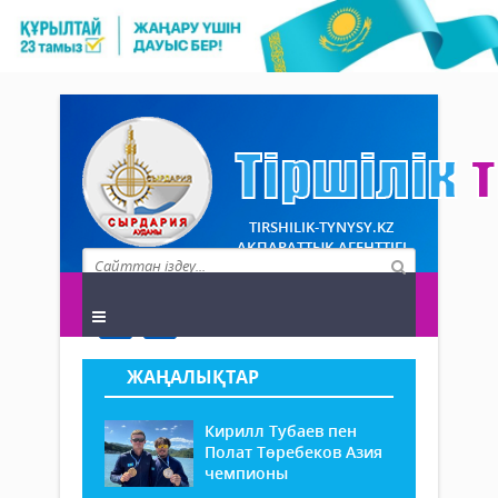
TIRSHILIK-TYNYSY.KZ
АҚПАРАТТЫҚ АГЕНТТІГІ
ЖАҢАЛЫҚТАР
Кирилл Тубаев пен
Полат Төребеков Азия
чемпионы