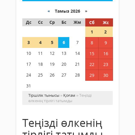
«
Тамыз 2026 »
Дс
Сс
Ср
Бс
Жм
Сб
Жс
1
2
3
4
5
6
7
8
9
10
11
12
13
14
15
16
17
18
19
20
21
22
23
24
25
26
27
28
29
30
31
Тіршілік тынысы
»
Қоғам
» Теңізді
өлкенің тірлігі татымды
Теңізді өлкенің
тірлігі татымды