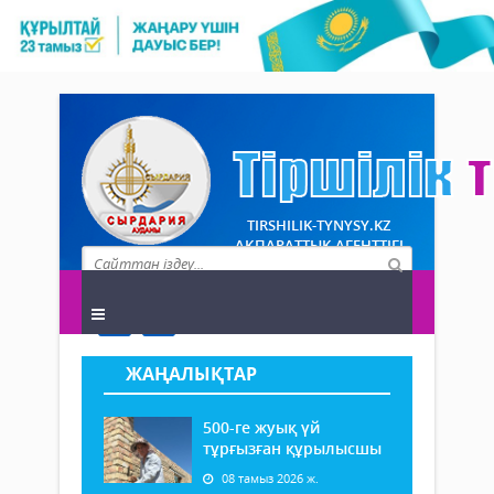
TIRSHILIK-TYNYSY.KZ
АҚПАРАТТЫҚ АГЕНТТІГІ
ЖАҢАЛЫҚТАР
500-ге жуық үй
тұрғызған құрылысшы
08 тамыз 2026 ж.