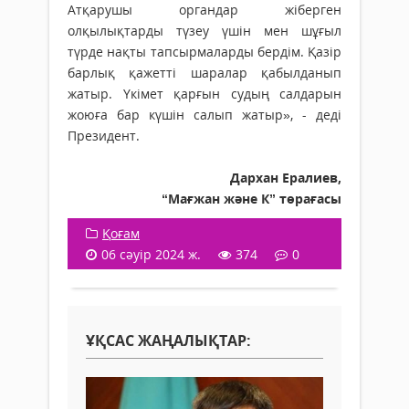
Атқарушы органдар жіберген
олқылықтарды түзеу үшін мен шұғыл
түрде нақты тапсырмаларды бердім. Қазір
барлық қажетті шаралар қабылданып
жатыр. Үкімет қарғын судың салдарын
жоюға бар күшін салып жатыр», - деді
Президент.
Дархан Ералиев,
“Мағжан және К” төрағасы
Қоғам
06 сәуір 2024 ж.
374
0
ҰҚСАС ЖАҢАЛЫҚТАР: