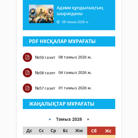
Адами құндылықтың
шырағданы
08 тамыз 2026 ж.
PDF НҰСҚАЛАР МҰРАҒАТЫ
08 тамыз 2026 ж.
№59 газет
04 тамыз 2026 ж.
№58 газет
01 тамыз 2026 ж.
№57 газет
ЖАҢАЛЫҚТАР МҰРАҒАТЫ
«
Тамыз 2026 »
Дс
Сс
Ср
Бс
Жм
Сб
Жс