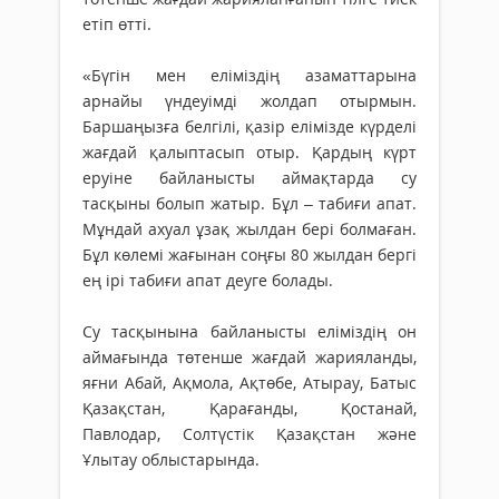
етіп өтті.
«Бүгін мен еліміздің азаматтарына
арнайы үндеуімді жолдап отырмын.
Баршаңызға белгілі, қазір елімізде күрделі
жағдай қалыптасып отыр. Қардың күрт
еруіне байланысты аймақтарда су
тасқыны болып жатыр. Бұл – табиғи апат.
Мұндай ахуал ұзақ жылдан бері болмаған.
Бұл көлемі жағынан соңғы 80 жылдан бергі
ең ірі табиғи апат деуге болады.
Су тасқынына байланысты еліміздің он
аймағында төтенше жағдай жарияланды,
яғни Абай, Ақмола, Ақтөбе, Атырау, Батыс
Қазақстан, Қарағанды, Қостанай,
Павлодар, Солтүстік Қазақстан және
Ұлытау облыстарында.