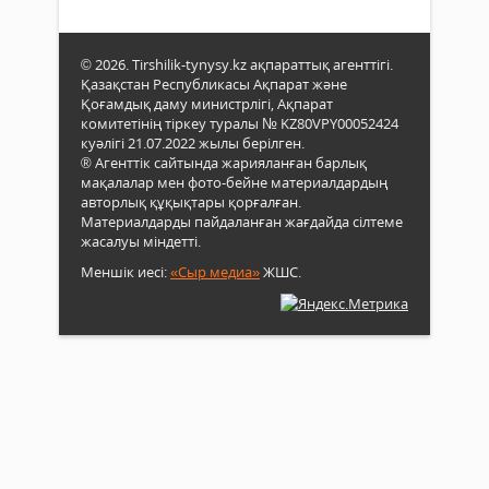
© 2026. Tirshilik-tynysy.kz ақпараттық агенттігі.
Қазақстан Республикасы Ақпарат және
Қоғамдық даму министрлігі, Ақпарат
комитетінің тіркеу туралы № KZ80VPY00052424
куәлігі 21.07.2022 жылы берілген.
® Агенттік сайтында жарияланған барлық
мақалалар мен фото-бейне материалдардың
авторлық құқықтары қорғалған.
Материалдарды пайдаланған жағдайда сілтеме
жасалуы міндетті.
Меншік иесі:
«Сыр медиа»
ЖШС.