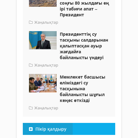
соңғы 80 жылдағы ең
ірі табиғи апат –
Президент
Жаңалықтар
Президенттің су
тасқыны салдарынан
қалыптасқан ауыр
жағдайға
байланысты үндеуі
Жаңалықтар
Мемлекет басшысы
еліміздегі су
тасқынына
байланысты шұғыл
кеңес өткізді
Жаңалықтар
Пікір қалдыру