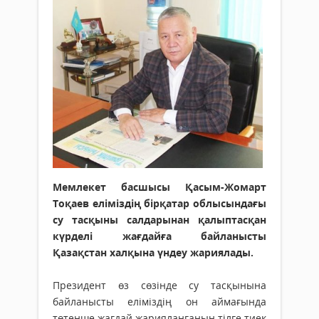
Мемлекет басшысы Қасым-Жомарт
Тоқаев еліміздің бірқатар облысындағы
су тасқыны салдарынан қалыптасқан
күрделі жағдайға байланысты
Қазақстан халқына үндеу жариялады.
Президент өз сөзінде су тасқынына
байланысты еліміздің он аймағында
төтенше жағдай жарияланғанын тілге тиек