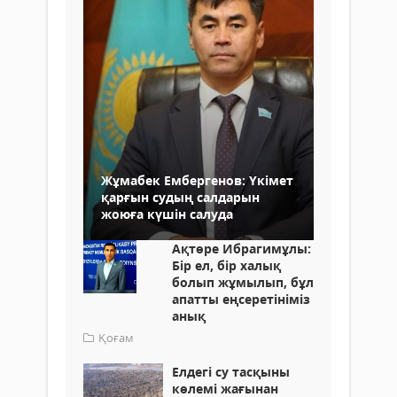
Жұмабек Ембергенов: Үкімет
қарғын судың салдарын
жоюға күшін салуда
Ақтөре Ибрагимұлы:
Бір ел, бір халық
болып жұмылып, бұл
апатты еңсеретініміз
анық
Қоғам
Елдегі су тасқыны
көлемі жағынан