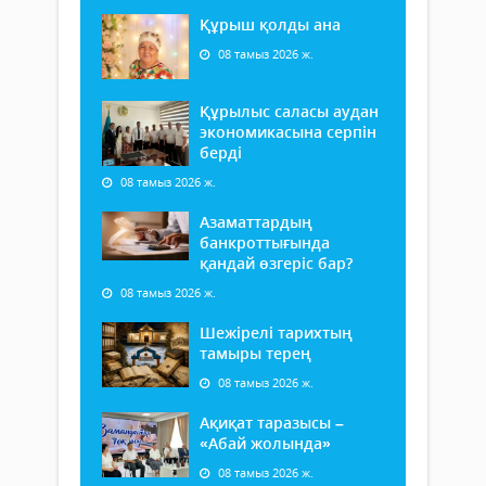
Құрыш қолды ана
08 тамыз 2026 ж.
Құрылыс саласы аудан
экономикасына серпін
берді
08 тамыз 2026 ж.
Азаматтардың
банкроттығында
қандай өзгеріс бар?
08 тамыз 2026 ж.
Шежірелі тарихтың
тамыры терең
08 тамыз 2026 ж.
Ақиқат таразысы –
«Абай жолында»
08 тамыз 2026 ж.