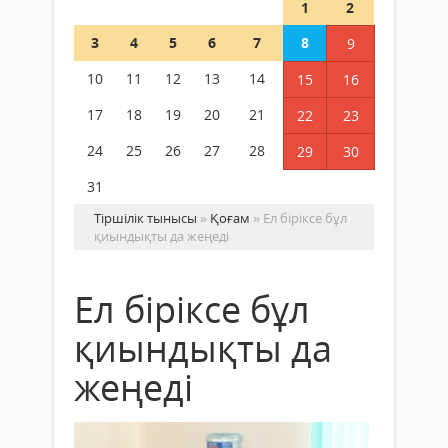
1
2
3
4
5
6
7
8
9
10
11
12
13
14
15
16
17
18
19
20
21
22
23
24
25
26
27
28
29
30
31
Тіршілік тынысы
»
Қоғам
» Ел біріксе бұл
қиындықты да жеңеді
Ел біріксе бұл
қиындықты да
жеңеді