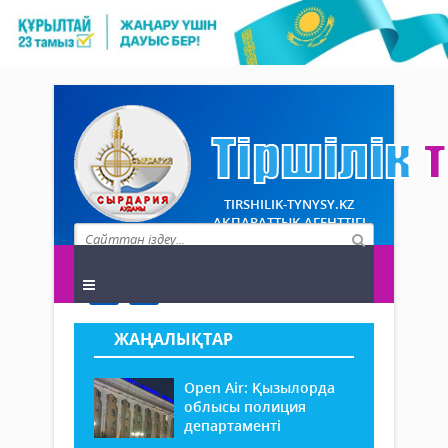
TIRSHILIK-TYNYSY.KZ
АҚПАРАТТЫҚ АГЕНТТІГІ
ЖАҢАЛЫҚТАР
Open Air: Қызылорда
облысы полиция
департаменті