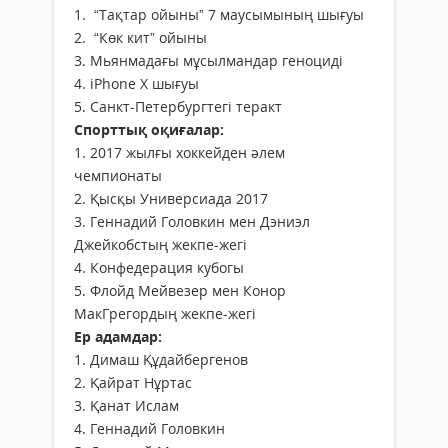
1. “Тақтар ойыны” 7 маусымының шығуы
2. “Көк кит” ойыны
3. Мьянмадағы мұсылмандар геноциді
4. iPhone X шығуы
5. Санкт-Петербургтегі теракт
Спорттық оқиғалар:
1. 2017 жылғы хоккейден әлем
чемпионаты
2. Қысқы Универсиада 2017
3. Геннадий Головкин мен Дэниэл
Джейкобстың жекпе-жегі
4. Конфедерация кубогы
5. Флойд Мейвезер мен Конор
МакГрегордың жекпе-жегі
Ер адамдар:
1. Димаш Құдайбергенов
2. Қайрат Нұртас
3. Қанат Ислам
4. Геннадий Головкин