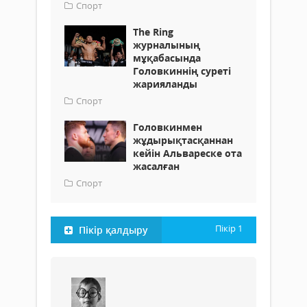
Спорт
The Ring
журналының
мұқабасында
Головкиннің суреті
жарияланды
Спорт
Головкинмен
жұдырықтасқаннан
кейін Альвареске ота
жасалған
Спорт
Пікір
1
Пікір қалдыру