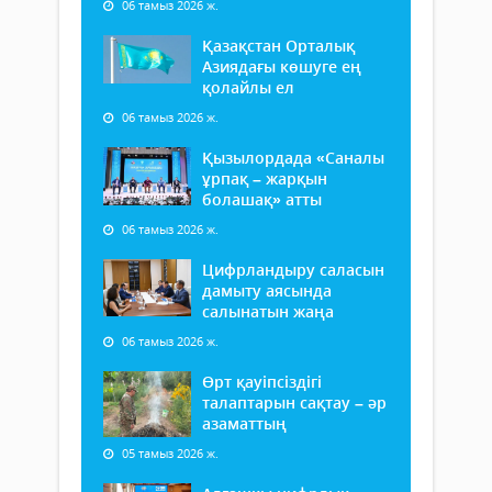
06 тамыз 2026 ж.
Қазақстан Орталық
Азиядағы көшуге ең
қолайлы ел
06 тамыз 2026 ж.
Қызылордада «Саналы
ұрпақ – жарқын
болашақ» атты
06 тамыз 2026 ж.
Цифрландыру саласын
дамыту аясында
салынатын жаңа
06 тамыз 2026 ж.
Өрт қауіпсіздігі
талаптарын сақтау – әр
азаматтың
05 тамыз 2026 ж.