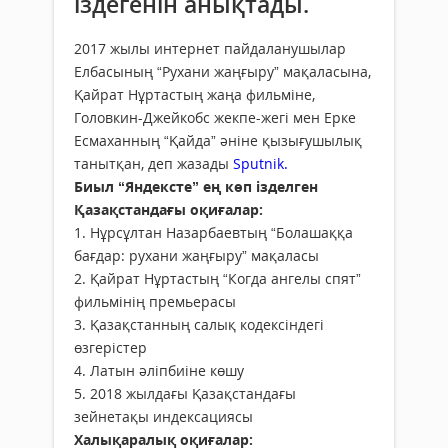
іздегенін анықтады.
2017 жылы интернет пайдаланушылар
Елбасының “Рухани жаңғыру” мақаласына,
Қайрат Нұртастың жаңа фильміне,
Головкин-Джейкобс жекпе-жегі мен Ерке
Есмаханның “Қайда” әніне қызығушылық
танытқан, деп жазады
Sputnik.
Биыл “Яндексте” ең көп ізделген
Қазақстандағы оқиғалар:
1. Нұрсұлтан Назарбаевтың “Болашаққа
бағдар: рухани жаңғыру” мақаласы
2. Қайрат Нұртастың “Когда ангелы спят”
фильмінің премьерасы
3. Қазақстанның салық кодексіндегі
өзгерістер
4. Латын әліпбиіне көшу
5. 2018 жылдағы Қазақстандағы
зейнетақы индексациясы
Халықаралық оқиғалар: