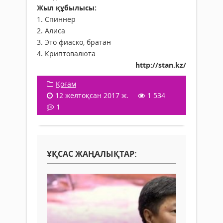
Жыл құбылысы:
1. Спиннер
2. Алиса
3. Это фиаско, братан
4. Криптовалюта
http://stan.kz/
Қоғам
12 желтоқсан 2017 ж.
1 534
1
ҰҚСАС ЖАҢАЛЫҚТАР: