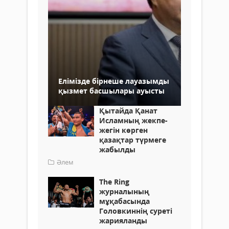
Елімізде бірнеше лауазымды
қызмет басшылары ауысты
Қытайда Қанат
Исламның жекпе-
жегін көрген
қазақтар түрмеге
жабылды
Әлем
The Ring
журналының
мұқабасында
Головкиннің суреті
жарияланды