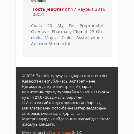
Гость JeaOrer
от 17 наурыз 2019
03:51
Cialis 20 Mg De Propranolol
Overseas Pharmacy Clomid 25 Otc
cialis
Viagra Cialis Assuefazione
Amazon Stromectol
© 2026. Tirshilik-tynysy.kz ақпараттық агенттігі.
Қазақстан Республикасы Ақпарат және
Қоғамдық даму министрлігі, Ақпарат
комитетінің тіркеу туралы № KZ80VPY00052424
куәлігі 21.07.2022 жылы берілген.
® Агенттік сайтында жарияланған барлық
мақалалар мен фото-бейне материалдардың
авторлық құқықтары қорғалған.
Материалдарды пайдаланған жағдайда сілтеме
жасалуы міндетті.
Меншік иесі:
«Сыр медиа»
ЖШС.