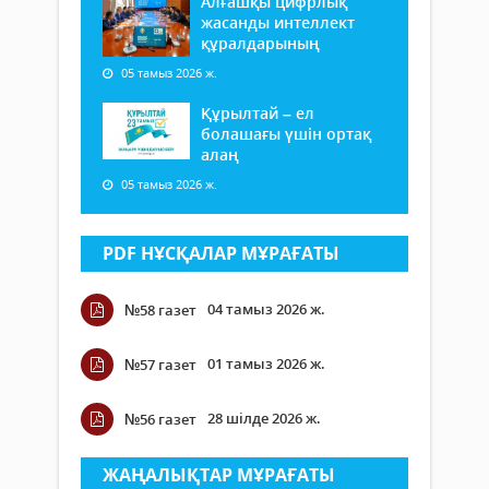
Алғашқы цифрлық
жасанды интеллект
құралдарының
05 тамыз 2026 ж.
Құрылтай – ел
болашағы үшін ортақ
алаң
05 тамыз 2026 ж.
PDF НҰСҚАЛАР МҰРАҒАТЫ
04 тамыз 2026 ж.
№58 газет
01 тамыз 2026 ж.
№57 газет
28 шілде 2026 ж.
№56 газет
ЖАҢАЛЫҚТАР МҰРАҒАТЫ