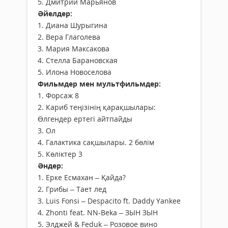
5. Дмитрий Марьянов
Әйелдер:
1. Диана Шурыгина
2. Вера Глаголева
3. Мария Максакова
4. Стелла Барановская
5. Илона Новоселова
Фильмдер мен мультфильмдер:
1. Форсаж 8
2. Кариб теңізінің қарақшылары:
Өлгендер ертегі айтпайды
3. Ол
4. Галактика сақшылары. 2 бөлім
5. Көліктер 3​​​​
Әндер:
1. Ерке Есмахан – Қайда?
2. Грибы – Тает лед
3. Luis Fonsi – Despacito ft. Daddy Yankee
4. Zhonti feat. NN-Beka – ЗЫН ЗЫН
5. Элджей & Feduk – Розовое вино