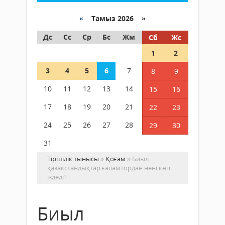
«
Тамыз 2026 »
Дс
Сс
Ср
Бс
Жм
Сб
Жс
1
2
3
4
5
6
7
8
9
10
11
12
13
14
15
16
17
18
19
20
21
22
23
24
25
26
27
28
29
30
31
Тіршілік тынысы
»
Қоғам
» Биыл
қазақстандықтар ғаламтордан нені көп
іздеді?
Биыл