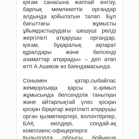
қоғам санасына жаппай енгізу,
барлық мемлекеттік органдар
алдында қойылатын талап. Бұл
бағыттағы жұмысты
ұйымдастырудағы шешуші рөлді
жергілікті атқарушы органдар,
қоғам, бұқаралық ақпарат
құралдары және белсенді
азаматтар атқарады» – деп атап
өтті А.Ашиков өз баяндамасында.
Сонымен қатар,сыбайлас
жемқорлыққа қарсы іс-қимыл
жұмысында белсенділік танытқан
және айтарлықтай үлес қосқан
қосқан бірқатар жергілікті атқарушы
орган қызметкерлері, волонтёрлер,
БАҚ өкілдері, сондай-ақ
комплаенс-офицерлерге
Қызылорда облысы бойынша