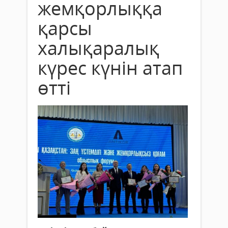
жемқорлыққа
қарсы
халықаралық
күрес күнін атап
өтті