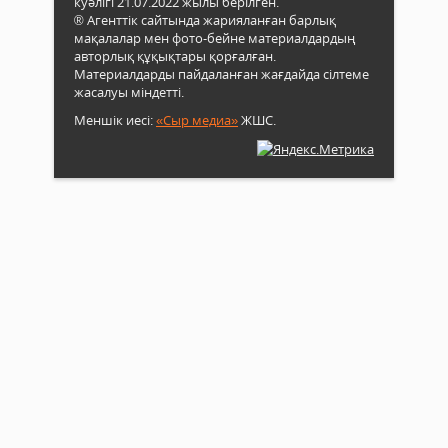
куәлігі 21.07.2022 жылы берілген.
® Агенттік сайтында жарияланған барлық
мақалалар мен фото-бейне материалдардың
авторлық құқықтары қорғалған.
Материалдарды пайдаланған жағдайда сілтеме
жасалуы міндетті.
Меншік иесі:
«Сыр медиа»
ЖШС.