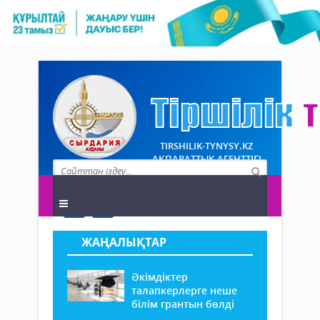
TIRSHILIK-TYNYSY.KZ
АҚПАРАТТЫҚ АГЕНТТІГІ
ЖАҢАЛЫҚТАР
Әкімдіктер
талапкерлерге неше
білім грантын бөлді