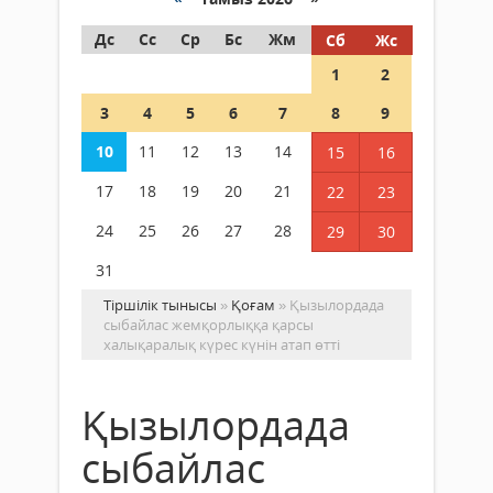
Дс
Сс
Ср
Бс
Жм
Сб
Жс
1
2
3
4
5
6
7
8
9
10
11
12
13
14
15
16
17
18
19
20
21
22
23
24
25
26
27
28
29
30
31
Тіршілік тынысы
»
Қоғам
» Қызылордада
сыбайлас жемқорлыққа қарсы
халықаралық күрес күнін атап өтті
Қызылордада
сыбайлас