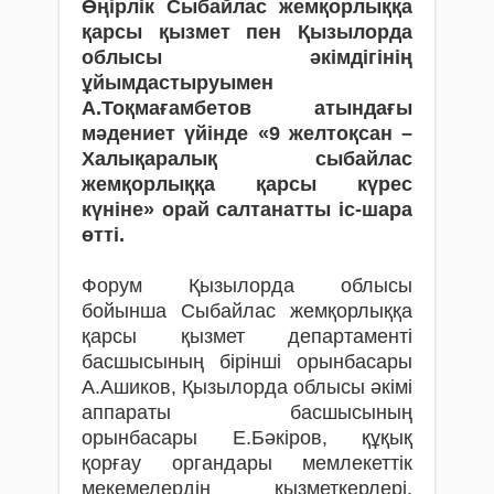
Өңірлік Сыбайлас жемқорлыққа
қарсы қызмет пен Қызылорда
облысы әкімдігінің
ұйымдастыруымен
А.Тоқмағамбетов атындағы
мәдениет үйінде «9 желтоқсан –
Халықаралық сыбайлас
жемқорлыққа қарсы күрес
күніне» орай салтанатты іс-шара
өтті.
Форум Қызылорда облысы
бойынша Сыбайлас жемқорлыққа
қарсы қызмет департаменті
басшысының бірінші орынбасары
А.Ашиков, Қызылорда облысы әкімі
аппараты басшысының
орынбасары Е.Бәкіров, құқық
қорғау органдары мемлекеттік
мекемелердің қызметкерлері,