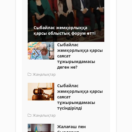
Сыбайлас жемқорлыққа
қарсы облыстық форум өтті
Сыбайлас
жемқорлыққа қарсы
саясат
тұжырымдамасы
деген не?
Жаңалықтар
Сыбайлас
жемқорлыққа қарсы
саясат
тұжырымдамасы
түсіндірілді
Жаңалықтар
Жалағаш пен