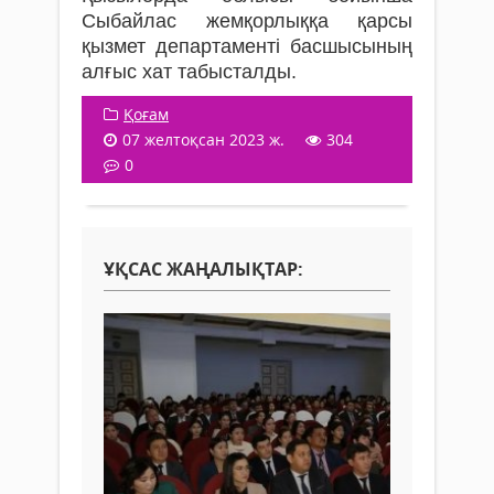
Сыбайлас жемқорлыққа қарсы
қызмет департаменті басшысының
алғыс хат табысталды.
Қоғам
07 желтоқсан 2023 ж.
304
0
ҰҚСАС ЖАҢАЛЫҚТАР: