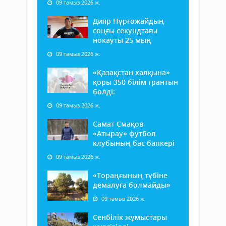
09 тамыз 2026 ж.
Дияр Нұрғожайдың
соңғы секундтағы
нокауты 25 мың
09 тамыз 2026 ж.
«Қазақстан халқына»
қоры 350 білім грантын
бөлді:
09 тамыз 2026 ж.
Самат Смақов
«Атырау» футбол
клубының бас бапкері
09 тамыз 2026 ж.
«Тораңғының түбіне
демалуға болмайды»
09 тамыз 2026 ж.
Сенбілік жұмыстары