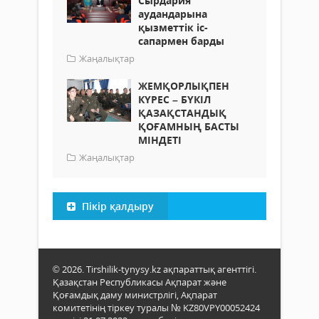
Сырдария
аудандарына
қызметтік іс-
сапармен барды
Жаңалықтар
ЖЕМҚОРЛЫҚПЕН
КҮРЕС – БҮКІЛ
ҚАЗАҚСТАНДЫҚ
ҚОҒАМНЫҢ БАСТЫ
МІНДЕТІ
Жаңалықтар
Пікір қалдыру
© 2026. Tirshilik-tynysy.kz ақпараттық агенттігі.
Қазақстан Республикасы Ақпарат және
Қоғамдық даму министрлігі, Ақпарат
комитетінің тіркеу туралы № KZ80VPY00052424