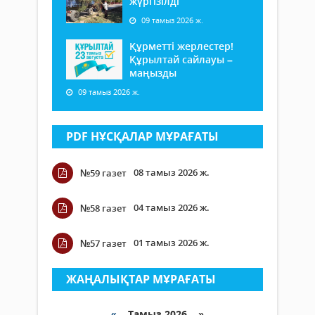
жүргізілді
09 тамыз 2026 ж.
Құрметті жерлестер!
Құрылтай сайлауы –
маңызды
09 тамыз 2026 ж.
PDF НҰСҚАЛАР МҰРАҒАТЫ
08 тамыз 2026 ж.
№59 газет
04 тамыз 2026 ж.
№58 газет
01 тамыз 2026 ж.
№57 газет
ЖАҢАЛЫҚТАР МҰРАҒАТЫ
«
Тамыз 2026 »