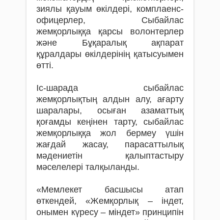
зиялы қауым өкілдері, комплаенс-
офицерлер, Сыбайлас
жемқорлыққа қарсы волонтерлер
және Бұқаралық ақпарат
құралдары өкілдерінің қатысуымен
өтті.
Іс-шарада сыбайлас
жемқорлықтың алдын алу, ағарту
шаралары, осыған азаматтық
қоғамды кеңінен тарту, сыбайлас
жемқорлыққа жол бермеу үшін
жағдай жасау, парасаттылық
мәдениетін қалыптастыру
мәселелері талқыланды.
«Мемлекет басшысы атап
өткендей, «Жемқорлық – індет,
онымен күресу – міндет» принципін