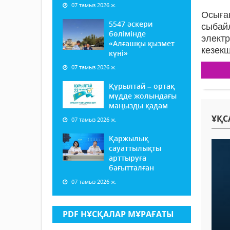
07 тамыз 2026 ж.
Осыға
5547 әскери
сыбай
бөлімінде
элект
«Алғашқы қызмет
кезекш
күні»
07 тамыз 2026 ж.
Құрылтай – ортақ
мүдде жолындағы
маңызды қадам
ҰҚС
07 тамыз 2026 ж.
Қаржылық
сауаттылықты
арттыруға
бағытталған
07 тамыз 2026 ж.
PDF НҰСҚАЛАР МҰРАҒАТЫ