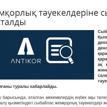
мқорлық тәуекелдеріне с
сталды
Сыб
Қы
деп
ден
қар
қар
ақ 
жән
са
тәу
лғаны туралы хабарлайды.
у барысында, аталған мекемелердің еңбек ақы төле
алу қызметіндегі сыбайлас жемқорлық тәуекелдері ж