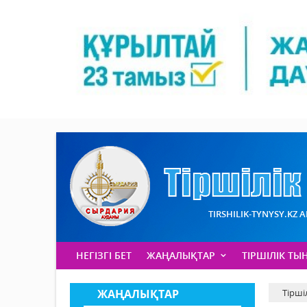
TIRSHILIK-TYNYSY.KZ 
НЕГІЗГІ БЕТ
ЖАҢАЛЫҚТАР
ТІРШІЛІК ТЫ
ЖАҢАЛЫҚТАР
Тірші