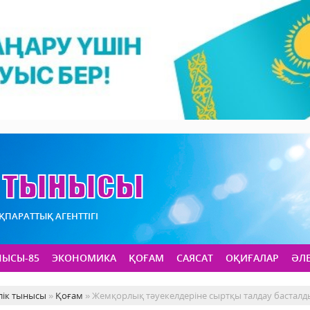
АҚПАРАТТЫҚ АГЕНТТІГІ
НЫСЫ-85
ЭКОНОМИКА
ҚОҒАМ
САЯСАТ
ОҚИҒАЛАР
ӘЛ
лік тынысы
»
Қоғам
» Жемқорлық тәуекелдеріне сыртқы талдау басталд