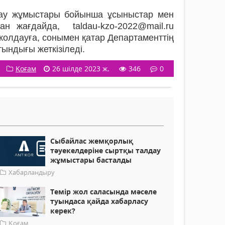
дау жұмыстары бойынша ұсыныстар мен
ан жағдайда, taldau-kzo-2022@mail.ru
жолдауға, сонымен қатар Департаменттің
тындығы жеткізіледі.
Қоғам
26 шілде 2023 ж.
346
0
Сыбайлас жемқорлық
тәуекелдеріне сыртқы талдау
жұмыстары басталды
Хабарландыру
Темір жол саласында мәселе
туындаса қайда хабарласу
керек?
Қоғам