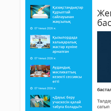
Қазақстандықтар
Же
Құрылтай
сайлауынан
ба
жақсылық
07 тамыз 2026 ж.
Қызылордада
халықаралық
жастар күніне
арналған
07 тамыз 2026 ж.
Аудандық
мәслихаттың
кезекті сессиясы
өтті
07 тамыз 2026 ж.
баста
«Дауыс беру
Талда
учаскесін қалай
табуға болады?»
сатып 