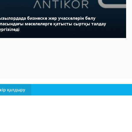
ызылордада бизнеске жер учаскелерін бөлу
аласындағы мәселелерге қатысты сыртқы талдау
ргізіледі
кір қалдыру