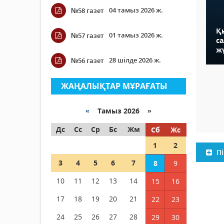
04 тамыз 2026 ж.
№58 газет
Қ
01 тамыз 2026 ж.
№57 газет
с
жү
28 шілде 2026 ж.
№56 газет
ЖАҢАЛЫҚТАР МҰРАҒАТЫ
«
Тамыз 2026 »
Дс
Сс
Ср
Бс
Жм
Сб
Жс
1
2
Пі
3
4
5
6
7
8
9
10
11
12
13
14
15
16
17
18
19
20
21
22
23
24
25
26
27
28
29
30