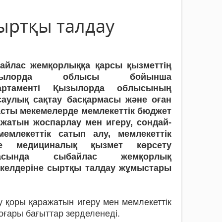
ыртқы талдау
айлас жемқорлыққа қарсы қызметтің
зылорда облысы бойынша
артаменті Қызылорда облысының
саулық сақтау басқармасы және оған
асты мекемелерде мемлекеттік бюджет
ажатын жоспарлау мен игеру, сондай-
мемлекеттік сатып алу, мемлекеттік
е медициналық қызмет көрсету
ласында сыбайлас жемқорлық
екелдеріне сыртқы талдау жұмыстары
у қоры қаражатын игеру мен мемлекеттік
оғары бағыттар зерделенеді.