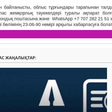
н байланысты, облыс тұрғындары тарапынан тал
лас жемқорлық тәуекелдері туралы ақпарат болғ
рондық поштасына және WhatsApp +7 707 282 21 51 
і бөлімінің 23-06-90 нөмірі арқылы хабарласуға бола
АС ЖАҢАЛЫҚТАР: