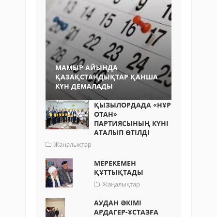
МАМЫР АЙЫНДА
ҚАЗАҚСТАНДЫҚТАР ҚАНША
КҮН ДЕМАЛАДЫ
ҚЫЗЫЛОРДАДА «НҰР
ОТАН»
ПАРТИЯСЫНЫҢ КҮНІ
АТАЛЫП ӨТІЛДІ
Жаңалықтар
МЕРЕКЕМЕН
ҚҰТТЫҚТАДЫ
Жаңалықтар
АУДАН ӘКІМІ
АРДАГЕР-ҰСТАЗҒА