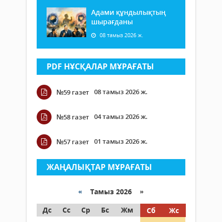
Адами құндылықтың
шырағданы
08 тамыз 2026 ж.
PDF НҰСҚАЛАР МҰРАҒАТЫ
08 тамыз 2026 ж.
№59 газет
04 тамыз 2026 ж.
№58 газет
01 тамыз 2026 ж.
№57 газет
ЖАҢАЛЫҚТАР МҰРАҒАТЫ
«
Тамыз 2026 »
Дс
Сс
Ср
Бс
Жм
Сб
Жс