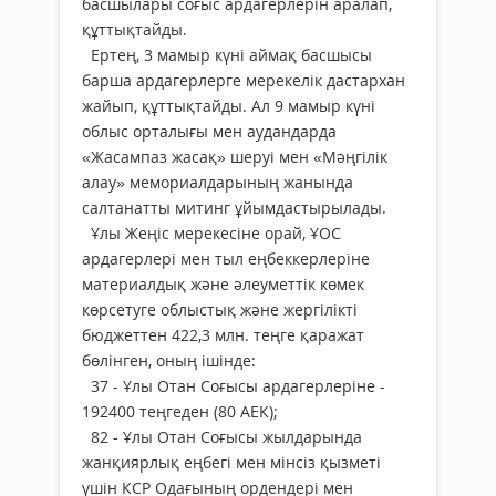
басшылары соғыс ардагерлерін аралап,
құттықтайды.
Ертең, 3 мамыр күні аймақ басшысы
барша ардагерлерге мерекелік дастархан
жайып, құттықтайды. Ал 9 мамыр күні
облыс орталығы мен аудандарда
«Жасампаз жасақ» шеруі мен «Мәңгілік
алау» мемориалдарының жанында
салтанатты митинг ұйымдастырылады.
Ұлы Жеңіс мерекесіне орай, ҰОС
ардагерлері мен тыл еңбеккерлеріне
материалдық және әлеуметтік көмек
көрсетуге облыстық және жергілікті
бюджеттен 422,3 млн. теңге қаражат
бөлінген, оның ішінде:
37 - Ұлы Отан Соғысы ардагерлеріне -
192400 теңгеден (80 АЕК);
82 - Ұлы Отан Соғысы жылдарында
жанқиярлық еңбегі мен мінсіз қызметі
үшін КСР Одағының ордендері мен