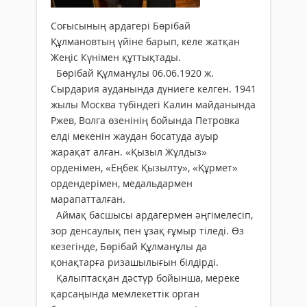
Соғысының ардагері Бөрібай
Құлмановтың үйіне барып, келе жатқан
Жеңіс Күнімен құттықтады.
Бөрібай Құлманұлы 06.06.1920 ж.
Сырдария ауданында дүниеге келген. 1941
жылы Москва түбіндегі Калин майданында
Ржев, Волга өзенінің бойында Петровка
елді мекенін жаудан босатуда ауыр
жарақат алған. «Қызыл Жұлдыз»
орденімен, «Еңбек Қызылту», «Құрмет»
ордендерімен, медальдармен
марапатталған.
Аймақ басшысы ардагермен әңгімелесіп,
зор денсаулық пен ұзақ ғұмыр тіледі. Өз
кезегінде, Бөрібай Құлманұлы да
қонақтарға ризашылығын білдірді.
Қалыптасқан дәстүр бойынша, мереке
қарсаңында мемлекеттік орган