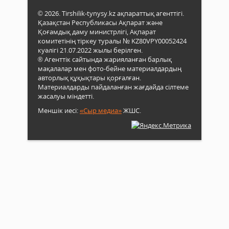
© 2026. Tirshilik-tynysy.kz ақпараттық агенттігі.
Қазақстан Республикасы Ақпарат және
Қоғамдық даму министрлігі, Ақпарат
комитетінің тіркеу туралы № KZ80VPY00052424
куәлігі 21.07.2022 жылы берілген.
® Агенттік сайтында жарияланған барлық
мақалалар мен фото-бейне материалдардың
авторлық құқықтары қорғалған.
Материалдарды пайдаланған жағдайда сілтеме
жасалуы міндетті.
Меншік иесі:
«Сыр медиа»
ЖШС.