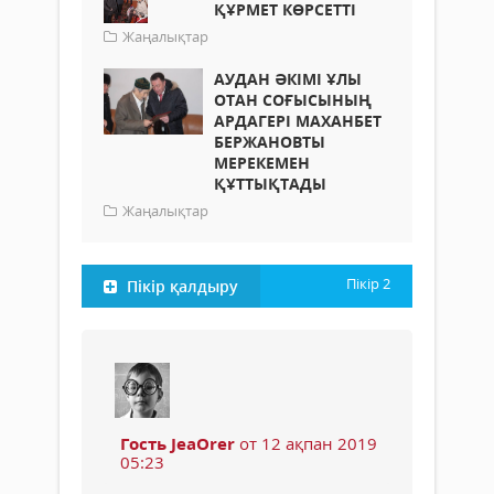
ҚҰРМЕТ КӨРСЕТТІ
Жаңалықтар
АУДАН ӘКІМІ ҰЛЫ
ОТАН СОҒЫСЫНЫҢ
АРДАГЕРІ МАХАНБЕТ
БЕРЖАНОВТЫ
МЕРЕКЕМЕН
ҚҰТТЫҚТАДЫ
Жаңалықтар
Пікір
2
Пікір қалдыру
Гость JeaOrer
от 12 ақпан 2019
05:23