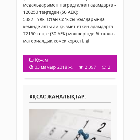
медальдарымен наградталған адамдарға -
120250 теңгеден (50 АЕК);
5382 - Ұлы Отан Соғысы жылдарында
кемінде алты ай қызмет еткен адамдарға
72150 теңге (30 АЕК) мөлшерінде біржолғы
материалдық көмек көрсетілді.
Қоғам
03 мамыр 2018 ж.
2 397
2
ҰҚСАС ЖАҢАЛЫҚТАР: