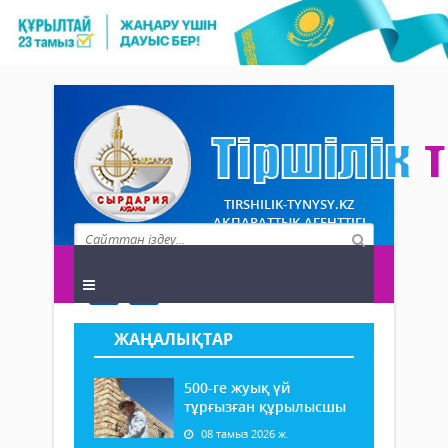
TIRSHILIK-TYNYSY.KZ
АҚПАРАТТЫҚ АГЕНТТІГІ
ЖАҢАЛЫҚТАР
500-ге жуық үй
тұрғызған құрылысшы
08 тамыз 2026 ж.