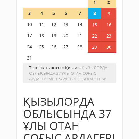
1
2
3
4
5
6
7
8
9
10
11
12
13
14
15
16
17
18
19
20
21
22
23
24
25
26
27
28
29
30
31
Тіршілік тынысы
»
Қоғам
» ҚЫЗЫЛОРДА
ОБЛЫСЫНДА 37 ҰЛЫ ОТАН СОҒЫС
АРДАГЕРІ МЕН 5726 ТЫЛ ЕҢБЕККЕРІ БАР
ҚЫЗЫЛОРДА
ОБЛЫСЫНДА 37
ҰЛЫ ОТАН
СОҒЫС АРДАГЕРІ