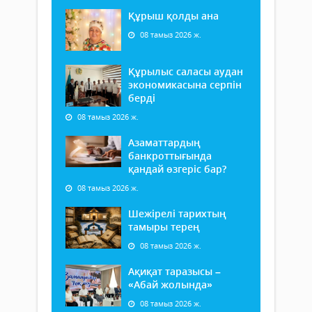
Құрыш қолды ана
08 тамыз 2026 ж.
Құрылыс саласы аудан
экономикасына серпін
берді
08 тамыз 2026 ж.
Азаматтардың
банкроттығында
қандай өзгеріс бар?
08 тамыз 2026 ж.
Шежірелі тарихтың
тамыры терең
08 тамыз 2026 ж.
Ақиқат таразысы –
«Абай жолында»
08 тамыз 2026 ж.