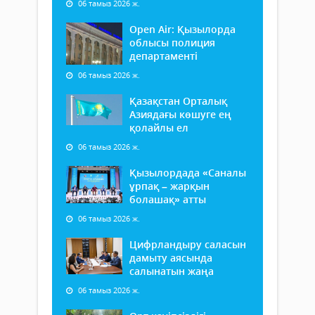
06 тамыз 2026 ж.
Open Air: Қызылорда
облысы полиция
департаменті
06 тамыз 2026 ж.
Қазақстан Орталық
Азиядағы көшуге ең
қолайлы ел
06 тамыз 2026 ж.
Қызылордада «Саналы
ұрпақ – жарқын
болашақ» атты
06 тамыз 2026 ж.
Цифрландыру саласын
дамыту аясында
салынатын жаңа
06 тамыз 2026 ж.