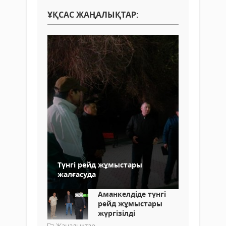
ҰҚСАС ЖАҢАЛЫҚТАР:
Түнгі рейд жұмыстары
жалғасуда
Аманкелдіде түнгі
рейд жұмыстары
жүргізілді
Жаңалықтар