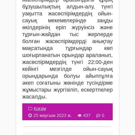
бұзушылықтың алдын-алу, түнгі
уақытта жасөспірімдердің ойын-
сауық мекемелерінде заңды
өкілдерінің еріп жүруінсіз және
тұрғын-жайдан тыс жерлерде
болған жасөспірімдерді анықтау
мақсатында тұрғындар көп
шоғырланатын орындар араланып,
жасөспірімдердің түнгі 22:00-ден
кейінгі мезгілде ойын-сауық
орындарында болуы айыппұлға
әкеп соғатыны жөнінде түсіндірме
жұмыстары жүргізіліп, ескертпелер
жасалды.
Қоғам
25 маусым 2023 ж.
437
0