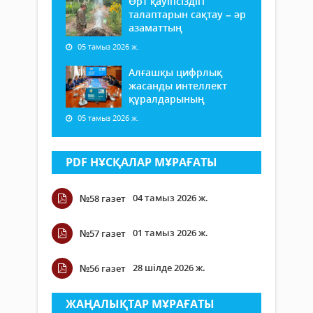
Өрт қауіпсіздігі
талаптарын сақтау – әр
азаматтың
05 тамыз 2026 ж.
Алғашқы цифрлық
жасанды интеллект
құралдарының
05 тамыз 2026 ж.
PDF НҰСҚАЛАР МҰРАҒАТЫ
04 тамыз 2026 ж.
№58 газет
01 тамыз 2026 ж.
№57 газет
28 шілде 2026 ж.
№56 газет
ЖАҢАЛЫҚТАР МҰРАҒАТЫ