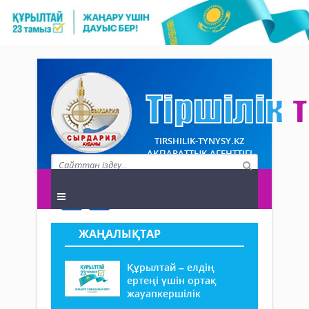
TIRSHILIK-TYNYSY.KZ
АҚПАРАТТЫҚ АГЕНТТІГІ
ЖАҢАЛЫҚТАР
Құрылтай – елдің
ертеңі үшін ортақ
жауапкершілік