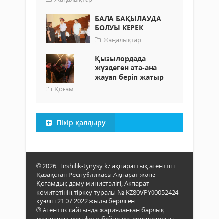
БАЛА БАҚЫЛАУДА
БОЛУЫ КЕРЕК
Жаңалықтар
Қызылордада
жүздеген ата-ана
жауап беріп жатыр
Қоғам
Пікір қалдыру
© 2026. Tirshilik-tynysy.kz ақпараттық агенттігі.
Қазақстан Республикасы Ақпарат және
Қоғамдық даму министрлігі, Ақпарат
комитетінің тіркеу туралы № KZ80VPY00052424
куәлігі 21.07.2022 жылы берілген.
® Агенттік сайтында жарияланған барлық
мақалалар мен фото-бейне материалдардың