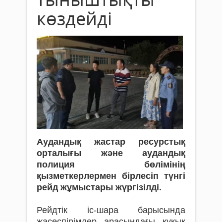
көздейді
Аудандық жастар ресурстық
орталығы және аудандық
полиция бөлімінің
қызметкерлермен бірлесіп түнгі
рейд жұмыстары жүргізілді.
Рейдтік іс-шара барысында
жасөспірімдер арасындағы құқық