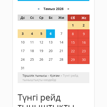
«
Тамыз 2026 »
Дс
Сс
Ср
Бс
Жм
Сб
Жс
1
2
3
4
5
6
7
8
9
10
11
12
13
14
15
16
17
18
19
20
21
22
23
24
25
26
27
28
29
30
31
Тіршілік тынысы
»
Қоғам
» Түнгі рейд
тыныштықты көздейді
Түнгі рейд
тыныштықты