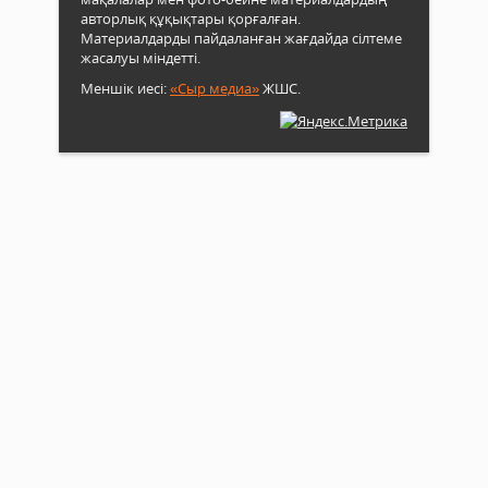
авторлық құқықтары қорғалған.
Материалдарды пайдаланған жағдайда сілтеме
жасалуы міндетті.
Меншік иесі:
«Сыр медиа»
ЖШС.