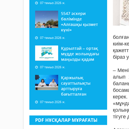
07 тамыз 2026 ж.
5547 әскери
бөлімінде
«Алғашқы қызмет
күні»
болға
07 тамыз 2026 ж.
киім-к
Құрылтай – ортақ
қажетт
мүдде жолындағы
біраз 
маңызды қадам
07 тамыз 2026 ж.
– Мені
алып 
Қаржылық
сауаттылықты
баланы
арттыруға
босам
бағытталған
керек.
07 тамыз 2026 ж.
«мұнда
қолыңн
тігуге
PDF НҰСҚАЛАР МҰРАҒАТЫ