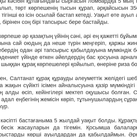
ы кәсібін құлағындағы сыр­ғасын ломбардқа 5 мың те
 алып, төрт көрпешенің тысын құрап, әрқайсысын 3
 тігінші өз ісін осылай бастап ке­теді. Уақыт өте ау
 бірінен соң бірі тапсырыс бере бас­тайды.
көрпеше әр қазақтың үйі­нің сәні, әрі ең қажетті бұй
ына сай оюдың да неше түрін меңгеріп, қаржы жина
бердің одан әрі тапсы­рыс қабылдауына мүмкіндік 
дениет үйінде өткен әйел­дердің бас қосуына арналғ
шыққан құрақ көрпешелері қойылып, өнеріне риза б
нен, Салтанат құрақ құрау­ды әлеуметтік желідегі ш
 жақын сүйікті ісімен айналысуына қазір мүмкіндігі
 алды өсіп, кейінгілері мек­теп оқушысы болған. Са
 адал еңбегінің жемісін көріп, тұтынушылардың сұр
жүр.
кәсіпті бастағаныма 5 жыл­дай уақыт болды. Құрақт
 бесік жасауларын да тігемін. Қосымша балалар
рыстарды көрші ауылдардан да қабылдаймын. Әрк