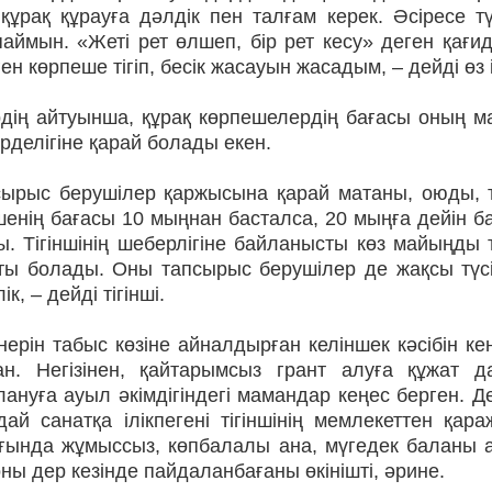
құ­рақ құрауға дәлдік пен талғам керек. Әсіресе т
аймын. «Жеті рет өлшеп, бір рет кесу» деген қағи
ен көрпеше тігіп, бесік жасауын жасадым, – дей­ді өз
дің айтуынша, құрақ көр­пешелердің бағасы оның 
рделігіне қарай болады екен.
сырыс берушілер қаржы­сына қарай матаны, оюды, т
енің бағасы 10 мыңнан басталса, 20 мыңға дейін бар
ы. Тігіншінің шеберлігіне бай­ланысты көз майыңд
ты болады. Оны тапсырыс бе­­рушілер де жақсы түс
ілік, – дейді тігінші.
өнерін табыс көзіне айнал­дырған келіншек кәсібін 
ан. Негізінен, қайтарымсыз грант алуға құжат да
ану­ға ауыл әкімдігіндегі мамандар ке­ңес берген.
ай са­натқа ілікпегені тігіншінің мемле­кеттен қа
ғында жұ­мыссыз, көпбалалы ана, мүгедек ба­ланы 
оны дер ке­зінде пайдаланбағаны өкінішті, әри­не.