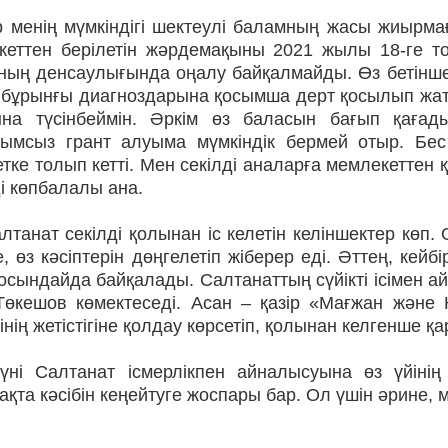
р менің мүмкіндігі шектеулі баламның жасы жиырма
кеттен берілетін жәрдемақыны 2021 жылы 18-ге тол
­ның денсаулығында оңалу байқал­майды. Өз бетінш
 бұрынғы диагноздарына қосым­ша дерт қосылып жаты
нына түсінбеймін. Әркім өз бала­сын бағып қағад
рымсыз грант алуыма мүмкіндік бермей отыр. Бе
тке толып кетті. Мен секілді аналарға мемлекеттен 
і көпбалалы ана.
лтанат секілді қолынан іс келетін келіншектер көп.
е, өз кәсіптерін дөңгелетіп жі­берер еді. Әттең, кейб
і осындайда байқалады. Сал­танаттың сүйікті ісімен 
өкешов көмектеседі. Асан – қазір «Мағжан және К» 
інің жетістігіне қолдау көр­сетіп, қолынан келгенше 
үні Салтанат ісмерлікпен айналысуына өз үйінің
қта кәсібін кеңейтуге жоспары бар. Ол үшін әрине, м