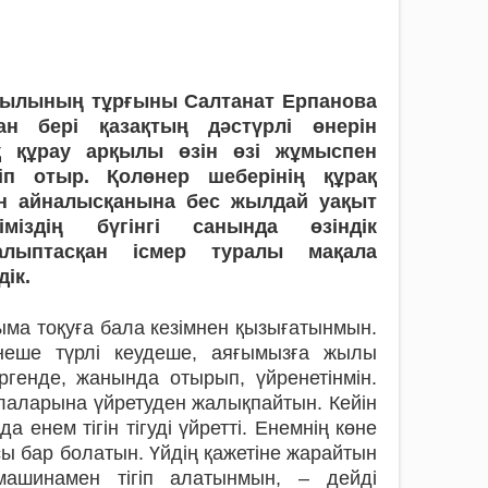
ауылының тұрғыны Салтанат Ерпанова
н бері қазақтың дәстүрлі өнерін
ақ құрау арқылы өзін өзі жұмыспен
іп отыр. Қолөнер шеберінің құрақ
ен айналысқанына бес жылдай уақыт
іміздің бүгінгі санында өзіндік
алыптасқан ісмер туралы мақала
ік.
оқыма тоқуға ба­­ла кезімнен қызығатынмын.
е неше түрлі кеудеше, аяғымызға жылы
генде, жанында отырып, үйре­не­тінмін.
лалары­на үйретуден жалықпайтын. Ке­йін
 енем тігін ті­гуді үйретті. Енемнің көне
сы бар болатын. Үйдің қа­же­тіне жарайтын
машинамен тігіп алатынмын, – дейді