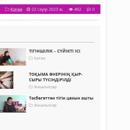
Қоғам
22 сәуір 2023 ж.
462
0
ТІГІНШІЛІК – СҮЙІКТІ ІСІ
Қоғам
ТОҚЫМА ӨНЕРІНІҢ ҚЫР-
СЫРЫ ТҮСІНДІРІЛДІ
Жаңалықтар
Тасбөгеттен тігін цехын ашты
Жаңалықтар