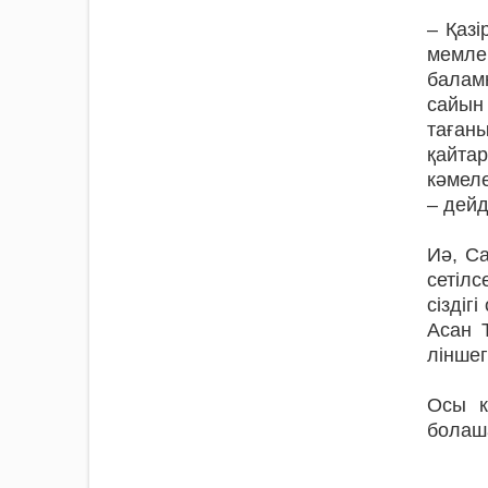
– Қазі
мемле
балам
са­йын
та­ға
қайта
кәмеле
– дейд
Иә, Са
сетілс
сіздіг
Асан Т
ліншег
Осы к
болаша