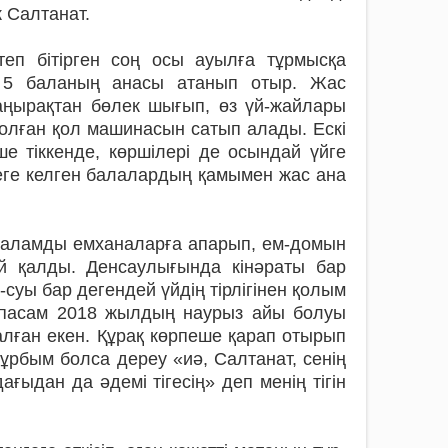
 Салтанат.
теп бітірген соң осы ауылға тұрмысқа
е 5 баланың анасы атанып отыр. Жас
ңы­рақтан бөлек шығып, өз үй-жай­ла­ры
ол­ған қол машинасын сатып алады. Ескі
 тік­кенде, көршілері де осындай үй­ге
үниеге келген балалардың қамымен жас ана
. Баламды емханаларға апарып, ем-домын
й қалды. Ден­саулығында кінәраты бар
уы бар дегендей үйдің тірлігінен қолым
ытпасам 2018 жылдың наурыз айы болуы
лған екен. Құрақ көр­пеше қарап отырып
құрбым болса дереу «иә, Салтанат, сенің
ағыдан да әдемі тігесің» деп менің тігін