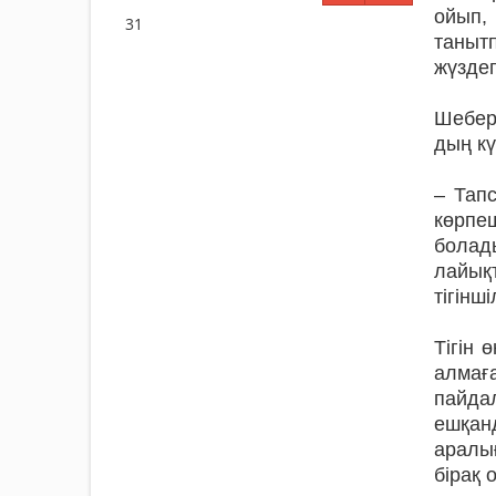
ойып, 
31
танытп
жүздег
Шебер
дың кү
– Тап
көрпеш
болад
ла­йық
тігін­ш
Тігін 
алмағ
пайдал
ешқанд
аралы
бірақ 