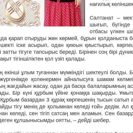
нағилық келіншек
Салтанат – мек
шығып, бү­гінд
отбасы үлкен ша­
нда қарап отыруды жөн көрмей, бұрын қолданыста б
ешекті іске асырып, одан қиюын қиыстырып, көрпеше
і затты тігуге тапсырыс бе­реді. Бірінен соң бірі д
уақыт тігіншіліктен қол үзіп қалады.
ң екінші ұлым туғаннан мүмкіндігі шектеулі болды
жүргенімде қолөнермен айна­лысуға шамам келме
ң жағдайын жасау, одан да басқа балаларымның ас-с
ады. Бір күні құрбым үйіне қонаққа шақырды. Ұм
 Құрбым базардан 3 құрақ көрпешенің тысын сатып а
йды ті­гу менің де қолымнан келеді ғой» дедім. Ал 
ан келе­ді, сен тігіп сатсаң мен аламын. Сен базард
 деген құлшыны­сымды оятты, – дейді шебер.