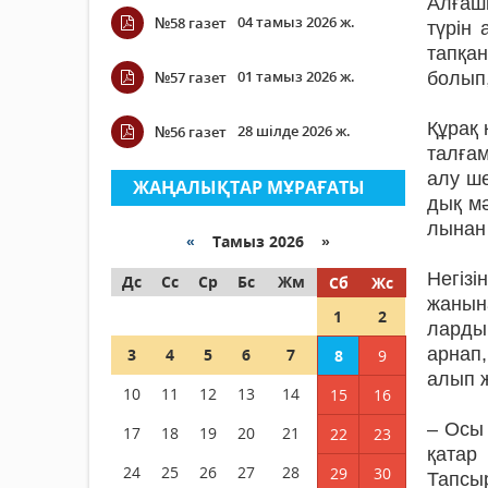
Алғашқ
04 тамыз 2026 ж.
№58 газет
түрін
тапқан
01 тамыз 2026 ж.
№57 газет
болып,
Құрақ 
28 шілде 2026 ж.
№56 газет
талғам
алу ше
ЖАҢАЛЫҚТАР МҰРАҒАТЫ
дық мә
лынан 
«
Тамыз 2026 »
Негізі
Дс
Сс
Ср
Бс
Жм
Сб
Жс
жанына
1
2
лардың
арнап,
3
4
5
6
7
8
9
алып 
10
11
12
13
14
15
16
– Осы 
17
18
19
20
21
22
23
қатар
24
25
26
27
28
29
30
Тапсы