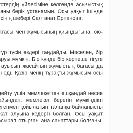
үстердің үйлесіміне келгенде асығыстық
даны берік ұстанамын. Осы уақыт ішінде
 ісінің шебері Салтанат Ерпанова.
матасы мен­ жұмысының қиындығына, ою­
үр түсін өздері таңдайды. Мәселен, бір
уы мүмкін. Бір күнде бір көрпеше тігуге
ы тауысып­ жасайтын жұмыстың бағасы да
інеді. Қазір менің тұрақты жұмысым осы
кеңейту үшін мемлекеттен ешқандай несие
йындап, мемлекет беретін мүмкіндікті
 Дегенмен қойылатын талапқа байланысты
ражат алуына кедергі бол­ған. Осы уақыт
асырап отырған ана санаттары болғаны,