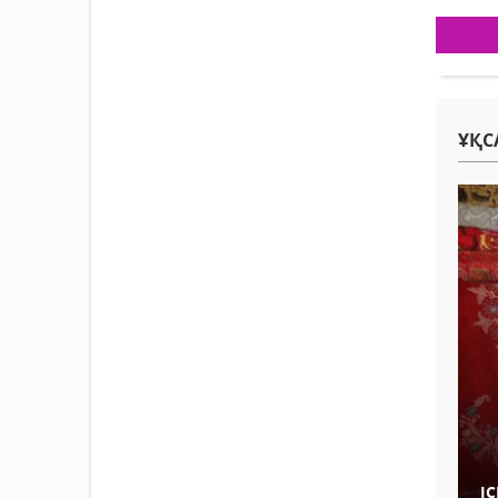
ҰҚС
І