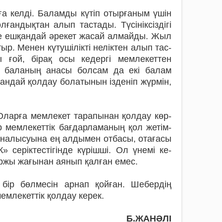
ға келді. Баламды күтіп отырғаным үшін
ғандықтан алып тастады. Түсініксіздігі
е ешқандай әре­кет жасай алмайды. Жыл
р. Менен күтушілікті неліктен алып тас­
ы ғой, бірақ осы ке­дергі мемлекеттен
с баланың анасы болсам да екі балам
қан­дай қолдау болатынын ізденіп жүрмін,
 Оларға мем­лекет тарапынан қолдау көр­
ір мемле­кеттік бағдарламаның қол же­тім­
айна­лысуына ең алдымен отбасы, ота­ғасы
се­рік­тестігінде күрішші. Ол үнемі ке­
қаржы жа­ғынан аянып қалған емес.
 бір бөлмесін арнап қойған. Шебердің
емлекеттік қолдау керек.
Б.ЖАНӘЛІ