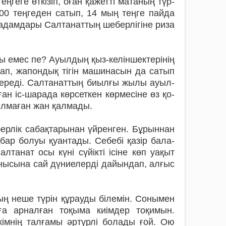
ңгеге өткізіп, оған қажетті матаның түр-
500 теңгеден сатып, 14 мың теңге пайда
ыл адамдары Сал­танаттың шеберлігіне риза
ы­мы емес пе? Ауылдың қыз-келіншектерінің
п, жа­пон­дық тігін машинасын да сатып
бе­реді. Салтанаттың биылғы жылы ауыл­
ан іс-ша­рада көрсеткен көрмесіне өз қо­
олмаған жан қалмады.
еберлік са­бақтарынан үйренген. Бұрыннан
 бар болуы қуантады. Себебі қазір бала­
лтанат осы күні сүйікті ісіне көп уақыт
анысына сай дүниелерді дайындап, алғыс
ың неше түрін құрауды білемін. Сонымен
ға арнал­ған тоқыма киімдер тоқимын.
імнің талғамы әртүрлі болады ғой. Ою