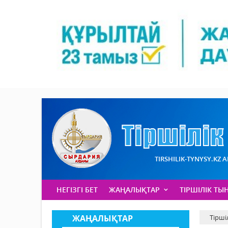
TIRSHILIK-TYNYSY.KZ 
НЕГІЗГІ БЕТ
ЖАҢАЛЫҚТАР
ТІРШІЛІК ТЫ
ЖАҢАЛЫҚТАР
Тірші