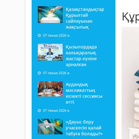
Қазақстандықтар
Құ
Құрылтай
сайлауынан
жақсылық
07 тамыз 2026 ж.
Қызылордада
халықаралық
жастар күніне
арналған
07 тамыз 2026 ж.
Аудандық
мәслихаттың
кезекті сессиясы
өтті
07 тамыз 2026 ж.
«Дауыс беру
учаскесін қалай
табуға болады?»