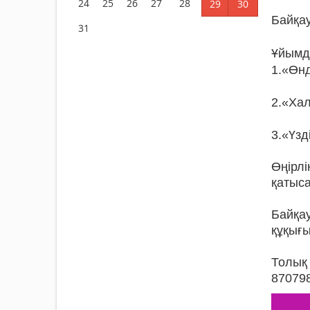
24
25
26
27
28
29
30
Байқау
31
Ұйымд
1.«Өнд
2.«Хал
3.«Үзд
Өңірл
қатыс
Байқа
құқығ
Толық
870798