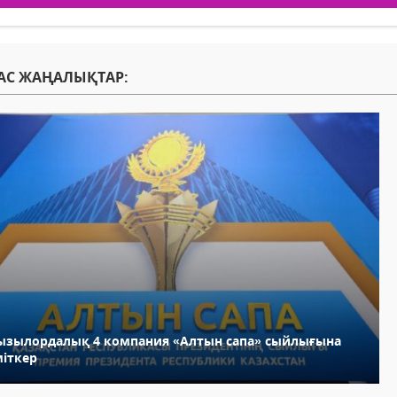
АС ЖАҢАЛЫҚТАР:
ызылордалық 4 компания «Алтын сапа» сыйлығына
міткер