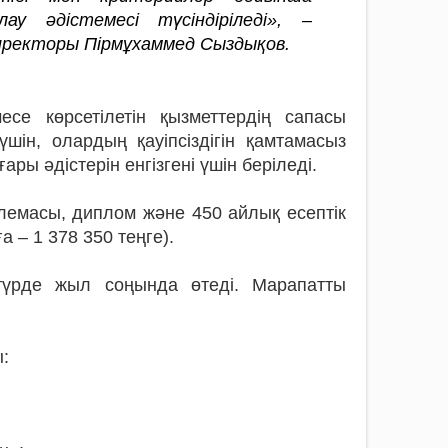
лау әдістемесі түсіндіріледі», –
иректоры Пірмұхаммед Сыздықов.
се көрсетілетін қызметтердiң сапасы
шiн, олардың қауiпсiздiгiн қамтамасыз
ары әдiстерiн енгiзгенi үшiн берiледi.
емасы, диплом және 450 айлық есептік
 – 1 378 350 теңге).
 түрде жыл соңында өтедi. Марапатты
: