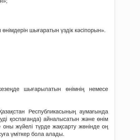
н»;
өнімдерін шығаратын үздік кәсіпорын».
езеңде шығарылатын өнiмнiң немесе
 Қазақстан Республикасының аумағында
руді қоспағанда) айналысатын және өнім
 оны жүйелі түрде жақсарту жөнінде оң
уға үміткер бола алады.