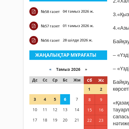
2.«Хал
04 тамыз 2026 ж.
№58 газет
3.«Қыз
01 тамыз 2026 ж.
№57 газет
4.«Азы
28 шілде 2026 ж.
№56 газет
Байқа
ЖАҢАЛЫҚТАР МҰРАҒАТЫ
– «Үзд
– «Үзд
«
Тамыз 2026 »
Дс
Сс
Ср
Бс
Жм
Сб
Жс
Байқа
көрсет
1
2
3
4
5
6
7
8
9
«Қаза
10
11
12
13
14
тауарл
15
16
сапас
17
18
19
20
21
22
23
нәтиже