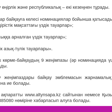
 өңірлік және республикалық – екі кезеңнен тұрады.
ар байқауға келесі номинациялар бойынша қатысады
ірістік мақсаттағы үздік тауарлар»;
ыққа арналған үздік тауарлар»;
ік азық-түлік тауарлары».
ік көрме-байқаудың 9 жеңімпазы (әр номинацияда ү
ады.
у жеңімпаздары байқау эмблемасын жарнамалық
ына ие болады.
 ақпаратты www.altynsapa.kz сайтынан немесе Қыз
85080 нөміріне хабарласып алуға болады.