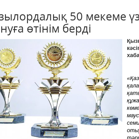
зылордалық 50 мекеме үзд
нуға өтінім берді
Қыз
кәс
хаб
«Қаз
қал
қат
құж
көм
мау
сем
оты
тәр