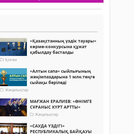
«Қазақстанның үздік тауары»
көрме-конкурсына құжат
қабылдау басталды
Қоғам
«Алтын сапа» сыйлығының
жеңімпаздарына 1 млн.теңге
сыйақы беріледі
Жаңалықтар
МАҒЖАН ЕРАЛИЕВ: «ӨНІМГЕ
СҰРАНЫС КҮРТ АРТТЫ»
Жаңалықтар
«САУДА ҮЗДІГІ»
РЕСПУБЛИКАЛЫҚ БАЙҚАУЫ