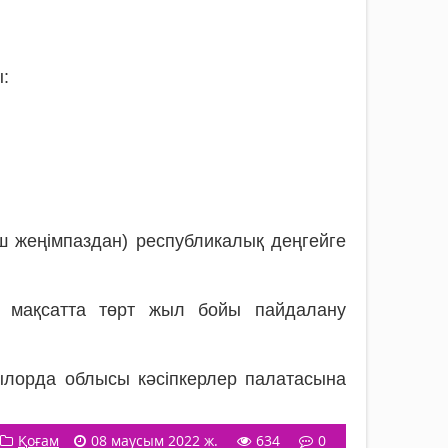
:
ш жеңімпаздан) республикалық деңгейге
 мақсатта төрт жыл бойы пайдалану
ылорда облысы кәсіпкерлер палатасына
Қоғам
08 маусым 2022 ж.
634
0