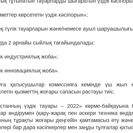
ық тұтынатын тауарларды шығаратын үздiк кәсiпоры
меттер көрсететiн үздiк кәсiпорын»;
қ-түлік тауарларын және/немесе ауыл шаруашылығы 
уда 2 арнайы сыйлық тағайындалады:
ік индустриялық жоба»;
ік инновациялық жоба».
уға қатысушылар комиссияға кемiнде үш жыл к
iлетiн қызметтiң жоғары сапасын растауы тиiс.
қстанның үздік тауары – 2022» көрме-байқауына
ар өндірумен (қару-жарақ пен әскери техника өнді
ының тұрақты жоғары деңгейін қамтамасыз ету және
лері бар дара кәсіпкерлер мен заңды тұлғалар қатыс