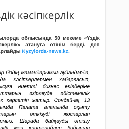
ік кәсіпкерлік
ылорда облысында 50 мекеме «Үздік
іпкерлік» атануға өтінім берді, деп
арлайды
Kyzylorda-news.kz.
ір біздің мамандарымыз аудандарда,
ада кәсіпкерлермен хабарласып,
ысуға ниетті бизнес өкілдеріне
аттарын әзірлеуде әдістемелік
ек көрсетіп жатыр. Сондай-ақ, 13
сымда Палата алаңында оқыту
инарын өткізуді жоспарлап
рмыз. Шарада байқауды өткізу
тібі мен критерийлер бойынша