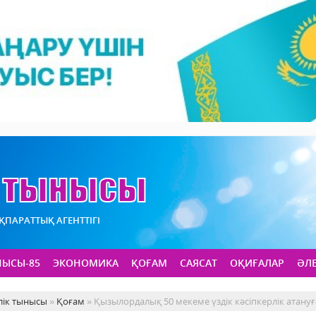
АҚПАРАТТЫҚ АГЕНТТІГІ
НЫСЫ-85
ЭКОНОМИКА
ҚОҒАМ
САЯСАТ
ОҚИҒАЛАР
ӘЛ
лік тынысы
»
Қоғам
» Қызылордалық 50 мекеме үздік кәсіпкерлік атануға