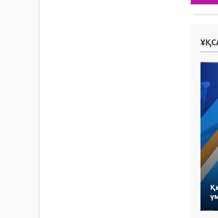
ҰҚС
Қ
ү