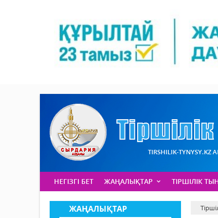
TIRSHILIK-TYNYSY.KZ 
НЕГІЗГІ БЕТ
ЖАҢАЛЫҚТАР
ТІРШІЛІК ТЫ
ЖАҢАЛЫҚТАР
Тірші