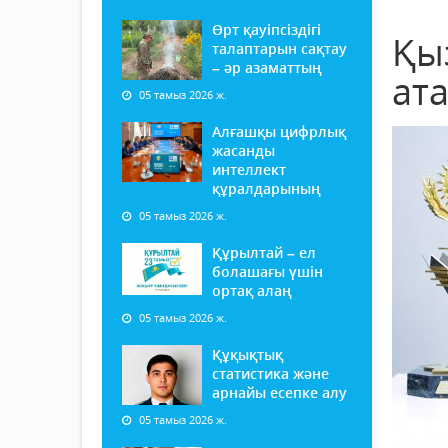
Өрт қауіпсіздігі
Қы
талаптарын сақтау
– әр азаматтың
ата
05 тамыз 2026 ж.
Алғашқы цифрлық
жасанды
интеллект
құралдарының
05 тамыз 2026 ж.
Құрылтай – ел
болашағы үшін
ортақ алаң
05 тамыз 2026 ж.
Құқықтық
статистика және
арнайы есепке алу
05 тамыз 2026 ж.