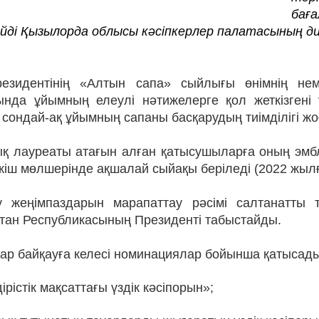
баға
йді Қызылорда облысы кәсіпкерлер палатасының д
езидентiнiң «Алтын сапа» сыйлығы өнiмнiң неме
ында ұйымның елеулі нәтижелерге қол жеткiзгенi ү
, сондай-ақ ұйымның сапаны басқарудың тиiмдiлiгi жоғ
қ лауреаты атағын алған қатысушыларға оның эмбл
кіш мөлшерінде ақшалай сыйақы беріледі (2022 жылға
у жеңiмпаздарын марапаттау рәсiмi салтанатты
стан Республикасының Президенті табыстайды.
ар байқауға келесі номинациялар бойынша қатысады
iрiстiк мақсаттағы үздiк кәсiпорын»;