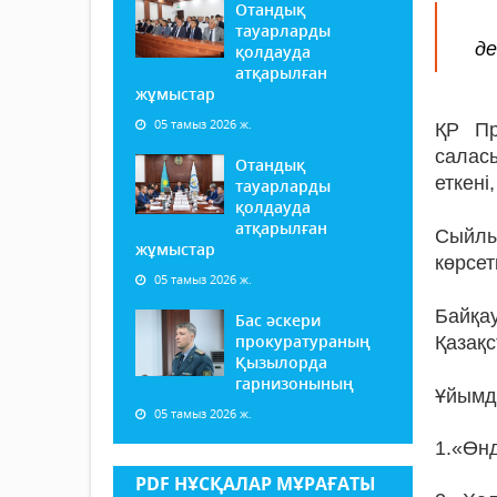
Отандық
тауарларды
де
қолдауда
атқарылған
жұмыстар
05 тамыз 2026 ж.
ҚР Пр
салас
Отандық
еткені
тауарларды
қолдауда
атқарылған
Сыйлы
жұмыстар
көрсет
05 тамыз 2026 ж.
Байқа
Бас әскери
прокуратураның
Қазақ
Қызылорда
гарнизонының
Ұйымд
05 тамыз 2026 ж.
1.«Өнд
PDF НҰСҚАЛАР МҰРАҒАТЫ