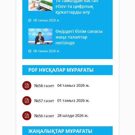
14 тамыздан бастап
еGov-та цифрлық
құжаттарды алу
06 тамыз 2026 ж.
Өңірдегі білім сапасы
жаңа талаптар
негізінде
06 тамыз 2026 ж.
PDF НҰСҚАЛАР МҰРАҒАТЫ
04 тамыз 2026 ж.
№58 газет
01 тамыз 2026 ж.
№57 газет
28 шілде 2026 ж.
№56 газет
ЖАҢАЛЫҚТАР МҰРАҒАТЫ