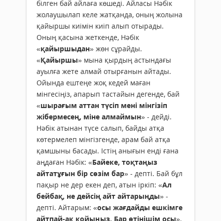
білген бай айлаға көшеді. Айласы Нәбік
жолаушылап келе жатқанда, оның жолына
қайыршы киімін киіп алып отырады.
Оның қасына жеткенде, Нәбік
«
қайыршыдан
» жөн сұрайды.
«
Қайыршы
» мына қырдың астындағы
ауылға жете алмай отырғанын айтады.
Ойында ештеңе жоқ кедей маған
мінгесіңіз, апарып тастайын дегенде, бай
«
шырағым аттан түсіп мені мінгізіп
жібермесең, міне алмаймын
» - дейді.
Нәбік атынан түсе салып, байды атқа
көтермелеп мінгізгенде, арам бай атқа
қамшыны басады. Істің анығын енді ғана
аңдаған Нәбік: «
Байеке, тоқтаңыз
айтатұғын бір сөзім бар
» - депті. Бай бұл
пақыр не дер екен деп, атын іркіп: «
Ал
бейбақ, не дейсің айт айтарыңды
» -
депті. Айтарым: «
осы жағдайды ешкімге
айтпай-ақ қойыңыз. Бар өтінішім осы
»,