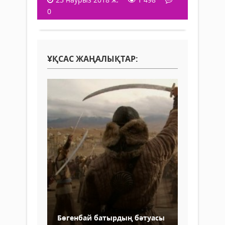
0
ҰҚСАС ЖАҢАЛЫҚТАР:
Бөгенбай батырдың бәтуасы