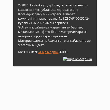
© 2026. Tirshilik-tynysy.kz ақпараттық агенттігі.
Қазақстан Республикасы Ақпарат және
Қоғамдық даму министрлігі, Ақпарат
комитетінің тіркеу туралы № KZ80VPY00052424
куәлігі 21.07.2022 жылы берілген.
® Агенттік сайтында жарияланған барлық
мақалалар мен фото-бейне материалдардың
авторлық құқықтары қорғалған.
Материалдарды пайдаланған жағдайда сілтеме
жасалуы міндетті.
Меншік иесі:
«Сыр медиа»
ЖШС.