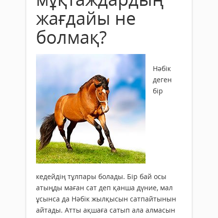
жағдайы не
болмақ?
Нәбік
деген
бір
кедейдің тұлпары болады. Бір бай осы
атыңды маған сат деп қанша дүние, мал
ұсынса да Нәбік жылқысын сатпайтынын
айтады. Атты ақшаға сатып ала алмасын