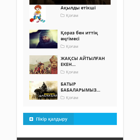
Ақылды етікші
Қоғам
Қораз бен иттің
әңгімесі
Қоғам
ЖАҚСЫ АЙТЫЛҒАН
ЕКЕН...
Қоғам
БАТЫР
БАБАЛАРЫМЫЗ...
Қоғам
Пікір қалдыру