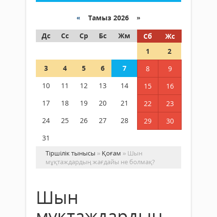
«
Тамыз 2026 »
Дс
Сс
Ср
Бс
Жм
Сб
Жс
1
2
3
4
5
6
7
8
9
10
11
12
13
14
15
16
17
18
19
20
21
22
23
24
25
26
27
28
29
30
31
Тіршілік тынысы
»
Қоғам
» Шын
мұқтаждардың жағдайы не болмақ?
Шын
мұқтаждардың