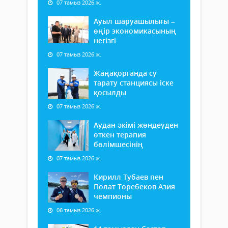
07 тамыз 2026 ж.
Ауыл шаруашылығы –
өңір экономикасының
негізгі
07 тамыз 2026 ж.
Жаңақорғанда су
тарату станциясы іске
қосылды
07 тамыз 2026 ж.
Аудан әкімі жөндеуден
өткен терапия
бөлімшесінің
07 тамыз 2026 ж.
Кирилл Тубаев пен
Полат Төребеков Азия
чемпионы
06 тамыз 2026 ж.