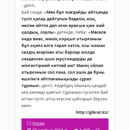
- депті.
Бай сонда: «
Мен бұл жағдайды айтқанда
түсіп қалар дейтүғын беделің жоқ,
несіне айтпа деп оған ерекше қам жей
қалдың, сорлы
» дегенде, Нәбік: «
Мәселе
онда емес, менің корқып отырғаным
бұл оқиға елге тарап кетсе, осы жаман
сөздің әсерінен аты барлар жолда
кездескен шын мұқтаждарды да
мінгестірмей кетпей ме? Менің ойлап
отырғаным сол ғана, сол үшін де бұны
ешкімге айтпағаныңызды сұрап
тұрмын
» депті. Кедейдің ойының қандай
кең көлемді қамтып тұрғанын түсінген бай
аттан түсіп, атты егесіне қайтарып берген
екен.
http://gibrat.kz/
Қоғам
23 наурыз 2018 ж.
1 498