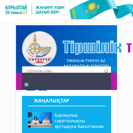
TIRSHILIK-TYNYSY.KZ
АҚПАРАТТЫҚ АГЕНТТІГІ
ЖАҢАЛЫҚТАР
Қаржылық
сауаттылықты
арттыруға бағытталған