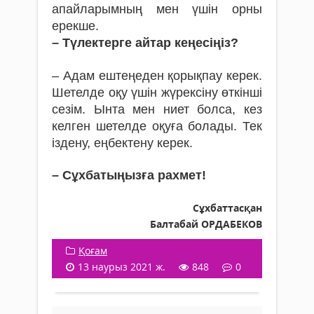
апайларымның мен үшін орны
ерекше.
– Түлектерге айтар кеңесіңіз?
– Адам ештеңеден қорықпау керек.
Шетелде оқу үшін жүрексіну өткінші
сезім. Ынта мен ниет болса, кез
келген шетелде оқуға болады. Тек
іздену, еңбектену керек.
– Сұхбатыңызға рахмет!
Сұхбаттасқан
Балтабай ОРДАБЕКОВ
Қоғам
13 наурыз 2021 ж.
848
0