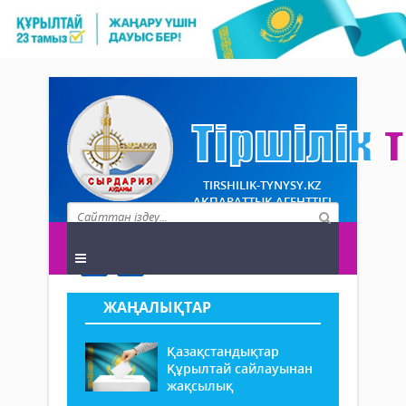
TIRSHILIK-TYNYSY.KZ
АҚПАРАТТЫҚ АГЕНТТІГІ
ЖАҢАЛЫҚТАР
Қазақстандықтар
Құрылтай сайлауынан
жақсылық