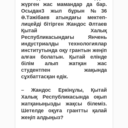
жүрген жас мамандар да бар.
Осыдан3 жыл бұрын №36
Ә.Тәжібаев атындағы мектеп-
лицейді бітірген Жандос Әлтаев
Қытай Халық
Республикасындағы Янчень
индустриалды технологиялар
институтында оқу грантын жеңіп
алған болатын. Қытай елінде
білім алып жатқан жас
студентпен жақында
сұхбаттасқан едік.
– Жандос Еркінұлы, Қытай
Халық Республикасында оқып
жатқаныңызды жақсы білеміз.
Шетелде оқуға грантты қалай
жеңіп алдыңыз?