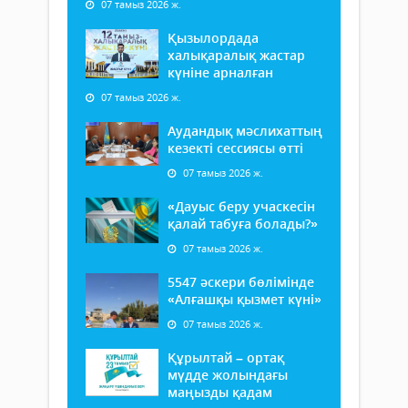
07 тамыз 2026 ж.
Қызылордада
халықаралық жастар
күніне арналған
07 тамыз 2026 ж.
Аудандық мәслихаттың
кезекті сессиясы өтті
07 тамыз 2026 ж.
«Дауыс беру учаскесін
қалай табуға болады?»
07 тамыз 2026 ж.
5547 әскери бөлімінде
«Алғашқы қызмет күні»
07 тамыз 2026 ж.
Құрылтай – ортақ
мүдде жолындағы
маңызды қадам