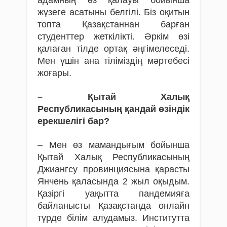
жүзеге асатыны белгілі. Біз оқитын
топта Қазақстаннан барған
студенттер жеткілікті. Әркім өзі
қалаған тілде ортақ әңгімелеседі.
Мен үшін ана тіліміздің мәртебесі
жоғары.
– Қытай Халық
Республикасының қандай өзіндік
ерекшелігі бар?
– Мен өз мамандығым бойынша
Қытай Халық Республи­касының
Джиангсу провинциясына қарасты
Янчень қаласында 2 жыл оқыдым.
Қазіргі уақытта пандемияға
байланысты Қазақстанда онлайн
түрде білім алудамыз. Институтта