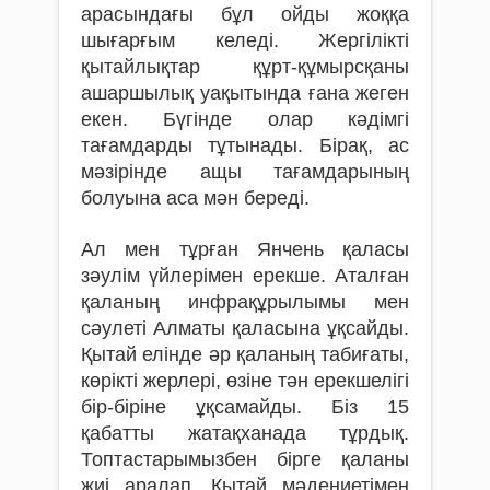
арасындағы бұл ойды жоққа
шығарғым келеді. Жергілікті
қытайлықтар құрт-құмырсқаны
ашаршылық уақытында ғана жеген
екен. Бүгінде олар кәдімгі
тағамдарды тұтынады. Бірақ, ас
мәзірінде ащы тағамдарының
болуына аса мән береді.
Ал мен тұрған Янчень қаласы
зәулім үйлерімен ерекше. Аталған
қаланың инфрақұрылымы мен
сәулеті Алматы қаласына ұқсайды.
Қытай елінде әр қаланың табиғаты,
көрікті жерлері, өзіне тән ерекшелігі
бір-біріне ұқсамайды. Біз 15
қабатты жатақханада тұрдық.
Топтастарымызбен бірге қаланы
жиі аралап, Қытай мәдениетімен