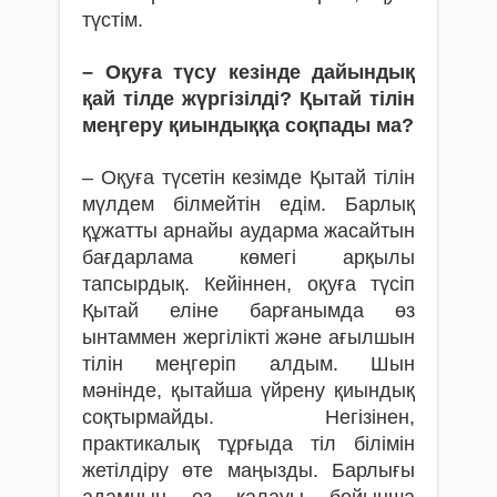
түстім.
– Оқуға түсу кезінде дайындық
қай тілде жүргізілді? Қытай тілін
меңгеру қиындыққа соқпады ма?
– Оқуға түсетін кезімде Қытай тілін
мүлдем білмейтін едім. Барлық
құжатты арнайы аударма жасайтын
бағдарлама көмегі арқылы
тапсырдық. Кейіннен, оқуға түсіп
Қытай еліне барғанымда өз
ынтаммен жергілікті және ағылшын
тілін меңгеріп алдым. Шын
мәнінде, қытайша үйрену қиындық
соқтырмайды. Негізінен,
практикалық тұрғыда тіл білімін
жетілдіру өте маңызды. Барлығы
адамның өз қалауы бойынша