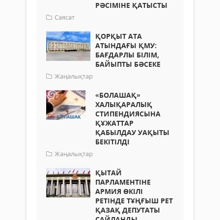
РӘСІМІНЕ ҚАТЫСТЫ
Саясат
ҚОРҚЫТ АТА
АТЫНДАҒЫ ҚМУ:
БАҒДАРЛЫ БІЛІМ,
БАЙЫПТЫ БӘСЕКЕ
Жаңалықтар
«БОЛАШАҚ»
ХАЛЫҚАРАЛЫҚ
СТИПЕНДИЯСЫНА
ҚҰЖАТТАР
ҚАБЫЛДАУ УАҚЫТЫ
БЕКІТІЛДІ
Жаңалықтар
ҚЫТАЙ
ПАРЛАМЕНТІНЕ
АРМИЯ ӨКІЛІ
РЕТІНДЕ ТҰҢҒЫШ РЕТ
ҚАЗАҚ ДЕПУТАТЫ
САЙЛАНДЫ