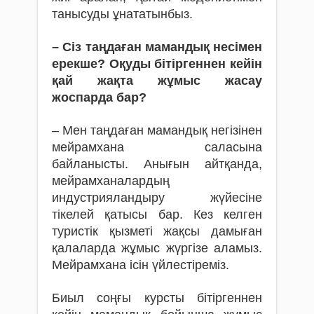
танысуды ұнататынбыз.
– Сіз таңдаған мамандық несімен
ерекше? Оқуды бітіргеннен кейін
қай жақта жұмыс жасау
жоспарда бар?
– Мен таңдаған мамандық негізінен
мейрамхана саласына
байланысты. Анығын айтқанда,
мейрамханалардың
индустрияландыру жүйесіне
тікелей қатысы бар. Кез келген
туристік қызметі жақсы дамыған
қалаларда жұмыс жүргізе аламыз.
Мейрамхана ісін үйлестіреміз.
Биыл соңғы курсты бітіргеннен