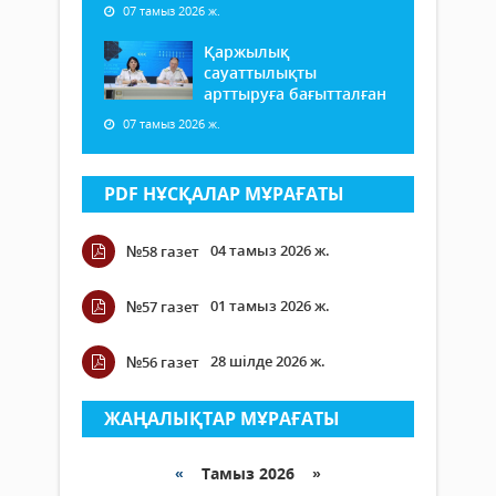
07 тамыз 2026 ж.
Қаржылық
сауаттылықты
арттыруға бағытталған
07 тамыз 2026 ж.
PDF НҰСҚАЛАР МҰРАҒАТЫ
04 тамыз 2026 ж.
№58 газет
01 тамыз 2026 ж.
№57 газет
28 шілде 2026 ж.
№56 газет
ЖАҢАЛЫҚТАР МҰРАҒАТЫ
«
Тамыз 2026 »