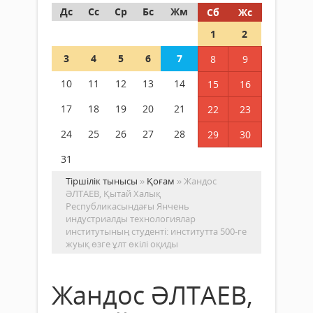
Дс
Сс
Ср
Бс
Жм
Сб
Жс
1
2
3
4
5
6
7
8
9
10
11
12
13
14
15
16
17
18
19
20
21
22
23
24
25
26
27
28
29
30
31
Тіршілік тынысы
»
Қоғам
» Жандос
ӘЛТАЕВ, Қытай Халық
Республикасындағы Янчень
индустриалды технологиялар
институтының студенті: институтта 500-ге
жуық өзге ұлт өкілі оқиды
Жандос ӘЛТАЕВ,