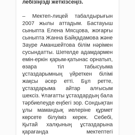
лебізіңізді жеткізсеңіз.
– Мектеп-лицей табалдырығын
2007 жылы аттадым. Бас­тауыш
сыныпта Елена Мясцова, жоғарғы
сыныпта Жанна Байқадамова және
Зауре Аманшейтова білім нәрімен
сусындатты. Шетелде адамдармен
емін-еркін қарым-қатынас орнатып,
өзара тіл табысуыма
ұстаздарымның үйреткен білімі
жақсы әсер етті. Бұл ретте,
ұстаздарыма айтар алғысым
шексіз. Ұлағатты ұстаздардың бала
тәрбиелеуде еңбегі зор. Сондықтан
ұлы мамандық иелеріне құрмет
көрсете білуіміз керек. Себебі,
Қытай халқының ұстаздарына
қарағанда мектептегі