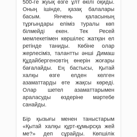
500-ге жуық өзге ұлт өкілі оқиды.
Оның ішінде, қазақ балалары
басым. Янчень қаласының
тұрғындары еліміз туралы көп
білмейді екен. Тек Ресей
мемлекетімен көршілес жатқан ел
ретінде таниды. Көбіне олар
жерлесіміз, талантты әнші Димаш
Құдайбергеновтің өнерін жоғары
бағалайды. Ең бастысы, Қытай
халқы өзге елден келген
азаматтарды өте жақсы көреді.
Олар шетел азаматтарымен
араласуды өздеріне мәртебе
санайды.
Бір қызығы менен таныстарым
«Қытай халқы құрт-құмырсқа жей
ме?» деп сұрайды. Көпшілік