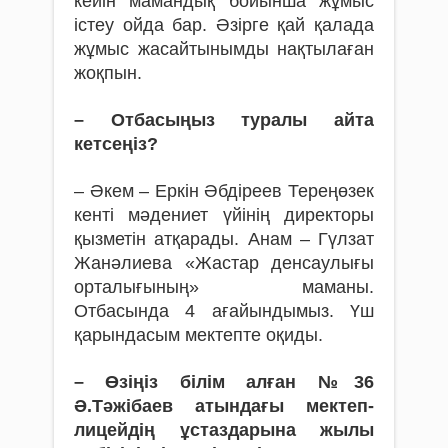
кейін мамандық бойынша жұмыс
істеу ойда бар. Әзірге қай қалада
жұмыс жасайтынымды нақтылаған
жоқпын.
– Отбасыңыз туралы айта
кетсеңіз?
– Әкем – Еркін Әбдіреев Тереңөзек
кенті мәдениет үйінің директоры
қызметін атқарады. Анам – Гүлзат
Жанәлиева «Жастар денсаулығы
орталығының» маманы.
Отбасында 4 ағайындымыз. Үш
қарындасым мектепте оқиды.
– Өзіңіз білім алған №36
Ә.Тәжібаев атындағы мектеп-
лицейдің ұстаздарына жылы