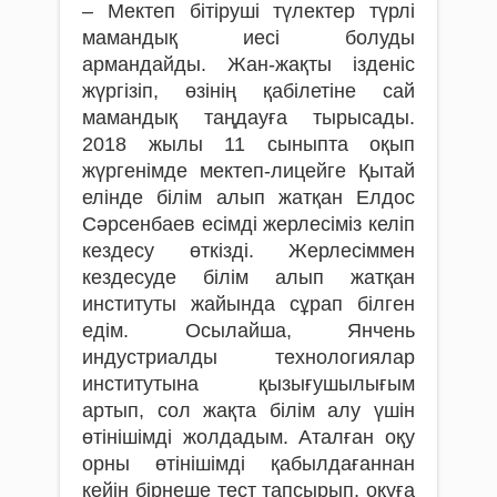
– Мектеп бітіруші түлектер түрлі
мамандық иесі болуды
армандайды. Жан-жақты ізденіс
жүргізіп, өзінің қабілетіне сай
мамандық таңдауға тырысады.
2018 жылы 11 сыныпта оқып
жүргенімде мектеп-лицейге Қытай
елінде білім алып жатқан Елдос
Сәрсенбаев есімді жерлесіміз келіп
кездесу өткізді. Жерлесіммен
кездесуде білім алып жатқан
институты жайында сұрап білген
едім. Осылайша, Янчень
индустриалды технологиялар
институтына қызығушылығым
артып, сол жақта білім алу үшін
өтінішімді жолдадым. Аталған оқу
орны өтінішімді қабылдағаннан
кейін бірнеше тест тапсырып, оқуға