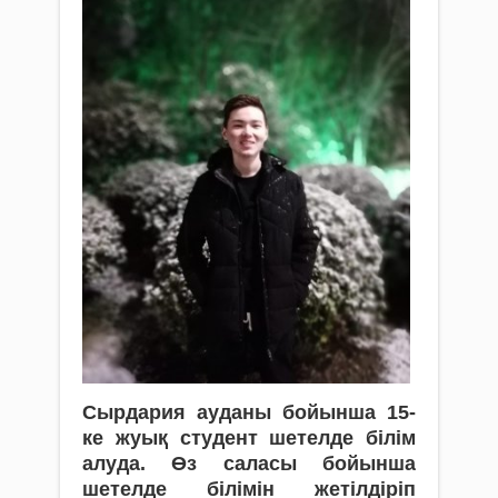
Сырдария ауданы бойынша 15-
ке жуық студент шетелде білім
алуда. Өз саласы бойынша
шетелде білімін жетілдіріп