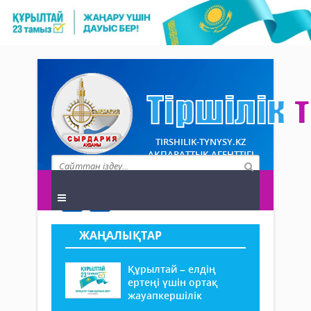
TIRSHILIK-TYNYSY.KZ
АҚПАРАТТЫҚ АГЕНТТІГІ
ЖАҢАЛЫҚТАР
Құрылтай – елдің
ертеңі үшін ортақ
жауапкершілік