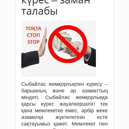
талабы
Сыбайлас жемқорлықпен күресу –
баршаның және әр азаматтың
міндеті. Сыбайлас жемқорлыққа
қарсы күрес жауапкершілігі тек
қана мемлекетке емес, әрбір жеке
азаматқа жүктелетінін есте
сақтауымыз қажет. Мемлекет пен