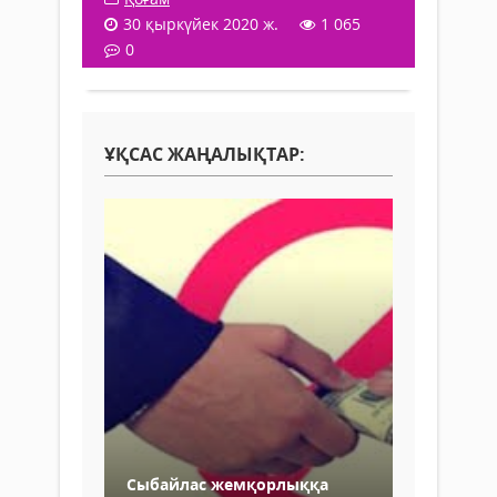
30 қыркүйек 2020 ж.
1 065
0
ҰҚСАС ЖАҢАЛЫҚТАР:
Сыбайлас жемқорлыққа