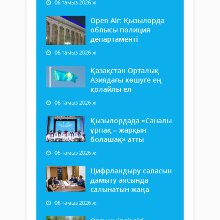
06 тамыз 2026 ж.
Open Air: Қызылорда
облысы полиция
департаменті
06 тамыз 2026 ж.
Қазақстан Орталық
Азиядағы көшуге ең
қолайлы ел
06 тамыз 2026 ж.
Қызылордада «Саналы
ұрпақ – жарқын
болашақ» атты
06 тамыз 2026 ж.
Цифрландыру саласын
дамыту аясында
салынатын жаңа
06 тамыз 2026 ж.