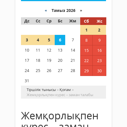
«
Тамыз 2026 »
Дс
Сс
Ср
Бс
Жм
Сб
Жс
1
2
3
4
5
6
7
8
9
10
11
12
13
14
15
16
17
18
19
20
21
22
23
24
25
26
27
28
29
30
31
Тіршілік тынысы
»
Қоғам
»
Жемқорлықпен күрес – заман талабы
Жемқорлықпен
күрес – заман