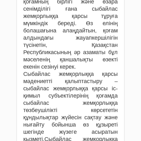
қоғамның бірлігі және өзара
сенімділігі ғана сыбайлас
жемқорлыққа қарсы тұруға
мүмкіндік береді. Өз елінің
болашағына алаңдайтын, қоғам
алдындағы жауапкершілігін
түсінетін, Қазақстан
Республикасының әр азаматы бұл
мәселенің қаншалықты өзекті
екенін сезінуі керек.
Сыбайлас жемқорлыққа қарсы
мәдениетті қалыптастыру –
сыбайлас жемқорлыққа қарсы іс-
қимыл субъектілерінің қоғамда
сыбайлас жемқорлыққа
төзбеушілікті көрсететін
құндылықтар жүйесін сақтау және
нығайту бойынша өз құзыреті
шегінде жүзеге асыратын
қызметі.Сыбайлас жемқорлыққа