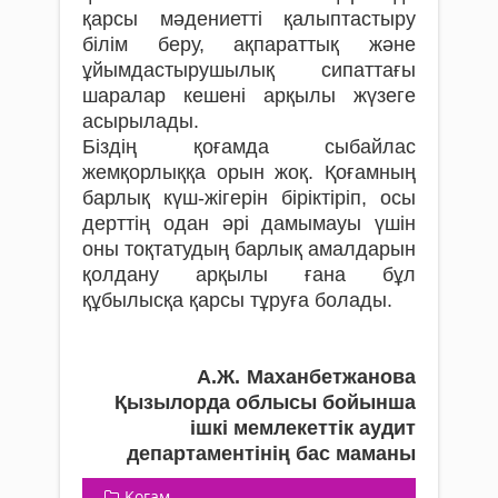
қарсы мәдениетті қалыптастыру
білім беру, ақпараттық және
ұйымдастырушылық сипаттағы
шаралар кешені арқылы жүзеге
асырылады.
Біздің қоғамда сыбайлас
жемқорлыққа орын жоқ. Қоғамның
барлық күш-жігерін біріктіріп, осы
дерттің одан әрі дамымауы үшін
оны тоқтатудың барлық амалдарын
қолдану арқылы ғана бұл
құбылысқа қарсы тұруға болады.
А.Ж. Маханбетжанова
Қызылорда облысы бойынша
ішкі мемлекеттік аудит
департаментінің бас маманы
Қоғам