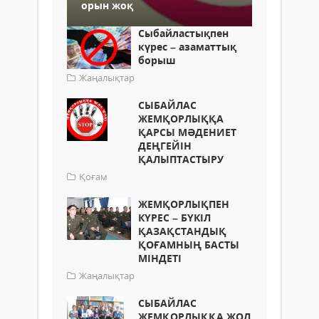
орын жоқ
Сыбайластықпен
күрес – азаматтық
борыш
Жаңалықтар
СЫБАЙЛАС
ЖЕМҚОРЛЫҚҚА
ҚАРСЫ МӘДЕНИЕТ
ДЕҢГЕЙІН
ҚАЛЫПТАСТЫРУ
Қоғам
ЖЕМҚОРЛЫҚПЕН
КҮРЕС – БҮКІЛ
ҚАЗАҚСТАНДЫҚ
ҚОҒАМНЫҢ БАСТЫ
МІНДЕТІ
Жаңалықтар
СЫБАЙЛАС
ЖЕМҚОРЛЫҚҚА ЖОЛ