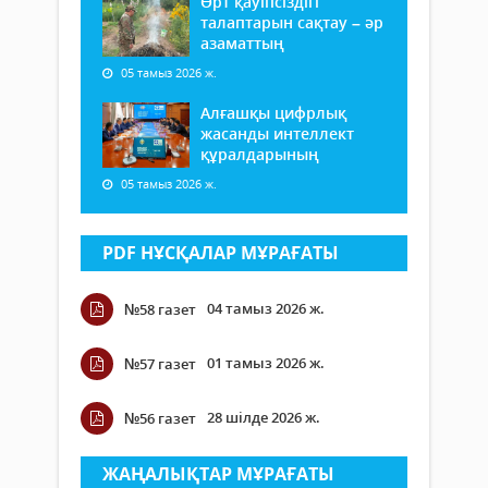
Өрт қауіпсіздігі
талаптарын сақтау – әр
азаматтың
05 тамыз 2026 ж.
Алғашқы цифрлық
жасанды интеллект
құралдарының
05 тамыз 2026 ж.
PDF НҰСҚАЛАР МҰРАҒАТЫ
04 тамыз 2026 ж.
№58 газет
01 тамыз 2026 ж.
№57 газет
28 шілде 2026 ж.
№56 газет
ЖАҢАЛЫҚТАР МҰРАҒАТЫ