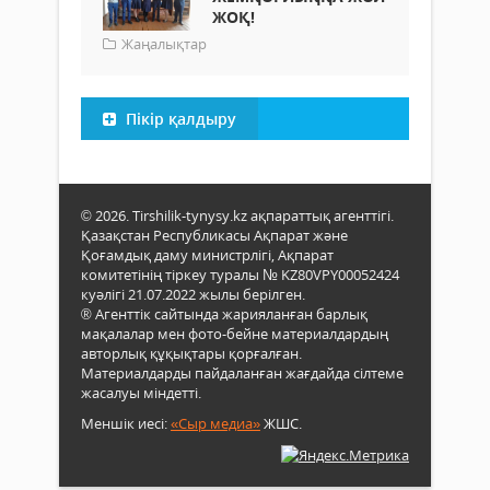
ЖОҚ!
Жаңалықтар
Пікір қалдыру
© 2026. Tirshilik-tynysy.kz ақпараттық агенттігі.
Қазақстан Республикасы Ақпарат және
Қоғамдық даму министрлігі, Ақпарат
комитетінің тіркеу туралы № KZ80VPY00052424
куәлігі 21.07.2022 жылы берілген.
® Агенттік сайтында жарияланған барлық
мақалалар мен фото-бейне материалдардың
авторлық құқықтары қорғалған.
Материалдарды пайдаланған жағдайда сілтеме
жасалуы міндетті.
Меншік иесі:
«Сыр медиа»
ЖШС.