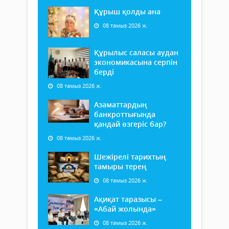
Құрыш қолды ана
08 тамыз 2026 ж.
Құрылыс саласы аудан
экономикасына серпін
берді
08 тамыз 2026 ж.
Азаматтардың
банкроттығында
қандай өзгеріс бар?
08 тамыз 2026 ж.
Шежірелі тарихтың
тамыры терең
08 тамыз 2026 ж.
Ақиқат таразысы –
«Абай жолында»
08 тамыз 2026 ж.