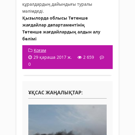
құралдардың дайындығы туралы
мәлімдеді.
Қызылорда облысы Төтенше
жағдайлар департаментінің
Төтенше жағдайлардың алдын алу
бөлімі
Қоғам
29 қараша 2017 ж.
2 659
0
ҰҚСАС ЖАҢАЛЫҚТАР: