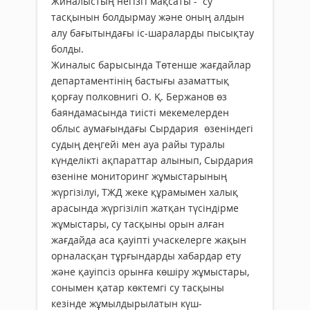
Жиналыстың негізгі мақсаты - су
тасқынын болдырмау және оның алдын
алу бағытындағы іс-шараларды пысықтау
болды.
Жиналыс барысында Төтенше жағдайлар
департаментінің бастығы азаматтық
қорғау полковнигі О. Қ. Бержанов өз
баяндамасында тиісті мекемелерден
облыс аумағындағы Сырдария өзеніндегі
судың деңгейі мен ауа райы туралы
күнделікті ақпараттар алынып, Сырдария
өзеніне мониторинг жұмыстарының
жүргізілуі, ТЖД жеке құрамымен халық
арасында жүргізіліп жатқан түсіндірме
жұмыстары, су тасқыны орын алған
жағдайда аса қауіпті учаскелерге жақын
орналасқан тұрғындарды хабардар ету
және қауіпсіз орынға көшіру жұмыстары,
сонымен қатар көктемгі су тасқыны
кезінде жұмылдырылатын күш-