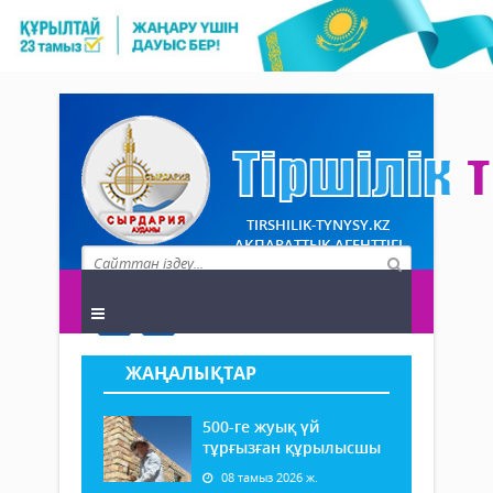
TIRSHILIK-TYNYSY.KZ
АҚПАРАТТЫҚ АГЕНТТІГІ
ЖАҢАЛЫҚТАР
500-ге жуық үй
тұрғызған құрылысшы
08 тамыз 2026 ж.