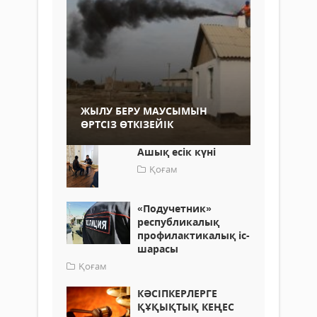
ЖЫЛУ БЕРУ МАУСЫМЫН
ӨРТСІЗ ӨТКІЗЕЙІК
Ашық есік күні
Қоғам
«Подучетник»
республикалық
профилактикалық іс-
шарасы
Қоғам
КӘСІПКЕРЛЕРГЕ
ҚҰҚЫҚТЫҚ КЕҢЕС