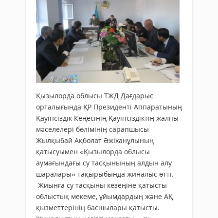
Қызылорда облысы ТЖД Дағдарыс
орталығында ҚР Президенті Аппаратының
Қауіпсіздік Кеңесінің Қауіпсіздіктің жалпы
мәселелері бөлімінің сарапшысы
Жылқыбай Ақболат Әжіханұлының
қатысуымен «Қызылорда облысы
аумағындағы су тасқынының алдын алу
шаралары» тақырыбында жиналыс өтті.
Жиынға су тасқыны кезеңіне қатысты
облыстық мекеме, ұйымдардың және АҚ
қызметтерінің басшылары қатысты.