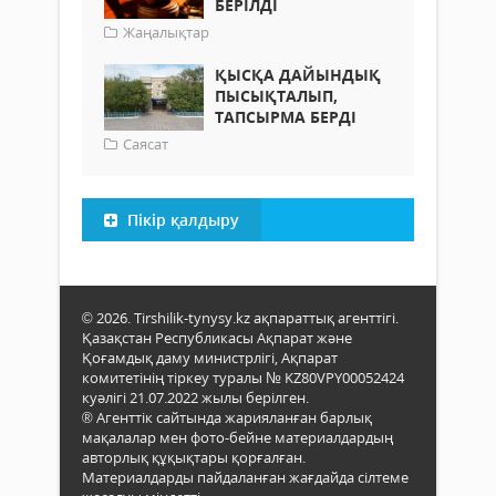
БЕРІЛДІ
Жаңалықтар
ҚЫСҚА ДАЙЫНДЫҚ
ПЫСЫҚТАЛЫП,
ТАПСЫРМА БЕРДІ
Саясат
Пікір қалдыру
© 2026. Tirshilik-tynysy.kz ақпараттық агенттігі.
Қазақстан Республикасы Ақпарат және
Қоғамдық даму министрлігі, Ақпарат
комитетінің тіркеу туралы № KZ80VPY00052424
куәлігі 21.07.2022 жылы берілген.
® Агенттік сайтында жарияланған барлық
мақалалар мен фото-бейне материалдардың
авторлық құқықтары қорғалған.
Материалдарды пайдаланған жағдайда сілтеме