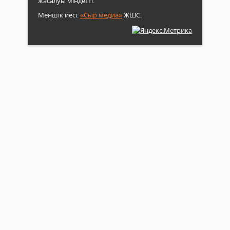
жасалуы міндетті.
Меншік иесі:
«Сыр медиа»
ЖШС.