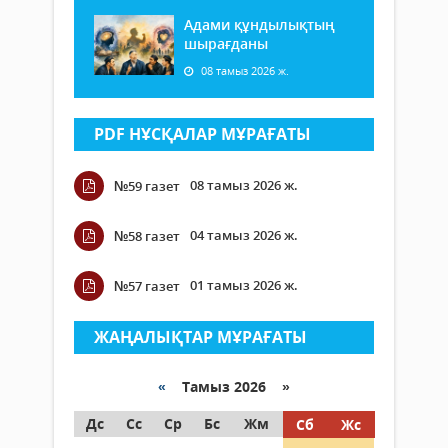
Адами құндылықтың
шырағданы
08 тамыз 2026 ж.
PDF НҰСҚАЛАР МҰРАҒАТЫ
08 тамыз 2026 ж.
№59 газет
04 тамыз 2026 ж.
№58 газет
01 тамыз 2026 ж.
№57 газет
ЖАҢАЛЫҚТАР МҰРАҒАТЫ
«
Тамыз 2026 »
Дс
Сс
Ср
Бс
Жм
Сб
Жс