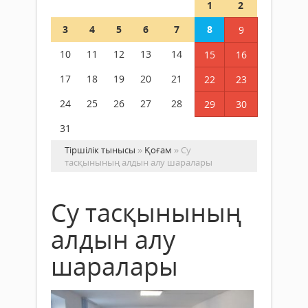
1
2
3
4
5
6
7
8
9
10
11
12
13
14
15
16
17
18
19
20
21
22
23
24
25
26
27
28
29
30
31
Тіршілік тынысы
»
Қоғам
» Су
тасқынының алдын алу шаралары
Су тасқынының
алдын алу
шаралары