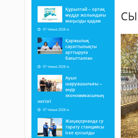
Құрылтай – ортақ
СЫ
мүдде жолындағы
маңызды қадам
07 тамыз 2026 ж.
Қаржылық
сауаттылықты
арттыруға
бағытталған
07 тамыз 2026 ж.
Ауыл
шаруашылығы –
өңір
экономикасының
негізгі
07 тамыз 2026 ж.
Жаңақорғанда су
тарату станциясы
іске қосылды