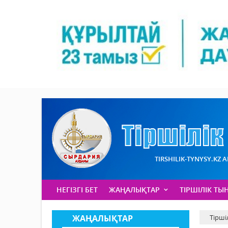
TIRSHILIK-TYNYSY.KZ 
НЕГІЗГІ БЕТ
ЖАҢАЛЫҚТАР
ТІРШІЛІК ТЫ
ЖАҢАЛЫҚТАР
Тірші