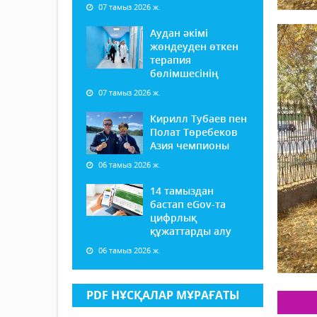
07 тамыз 2026 ж.
Аудан әкімі
жөндеуден өткен
терапия
бөлімшесінің
07 тамыз 2026 ж.
Кирилл Тубаев пен
Полат Төребеков
Азия чемпионы
06 тамыз 2026 ж.
14 тамыздан
бастап еGov-та
цифрлық
құжаттарды алу
06 тамыз 2026 ж.
PDF НҰСҚАЛАР МҰРАҒАТЫ