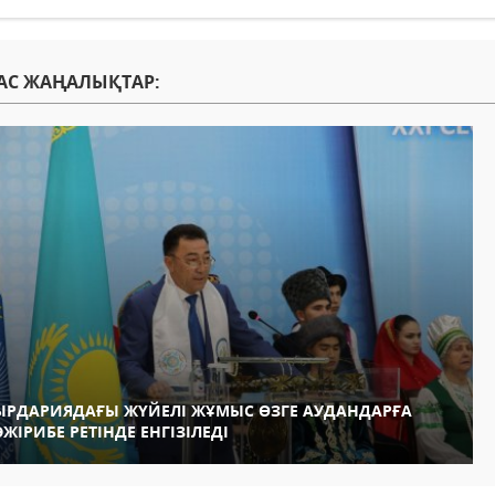
АС ЖАҢАЛЫҚТАР:
ЫРДАРИЯДАҒЫ ЖҮЙЕЛІ ЖҰМЫС ӨЗГЕ АУДАНДАРҒА
ӘЖІРИБЕ РЕТІНДЕ ЕНГІЗІЛЕДІ