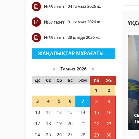
04 тамыз 2026 ж.
№58 газет
01 тамыз 2026 ж.
№57 газет
ҰҚС
28 шілде 2026 ж.
№56 газет
ЖАҢАЛЫҚТАР МҰРАҒАТЫ
«
Тамыз 2026 »
Дс
Сс
Ср
Бс
Жм
Сб
Жс
1
2
3
4
5
6
7
8
9
10
11
12
13
14
15
16
С
Т
17
18
19
20
21
22
23
24
25
26
27
28
29
30