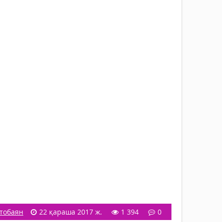
тобаян
22 қараша 2017 ж.
1 394
0