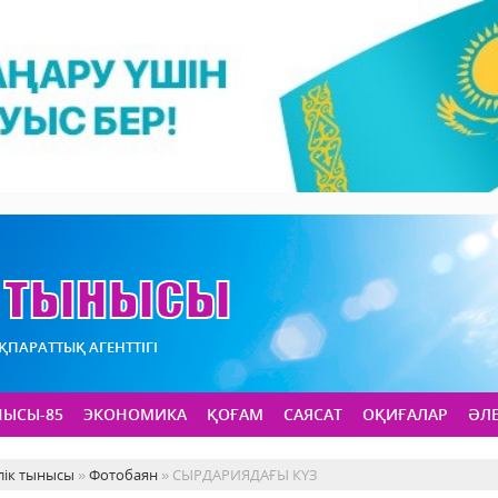
АҚПАРАТТЫҚ АГЕНТТІГІ
НЫСЫ-85
ЭКОНОМИКА
ҚОҒАМ
САЯСАТ
ОҚИҒАЛАР
ӘЛ
лік тынысы
»
Фотобаян
» СЫРДАРИЯДАҒЫ КҮЗ