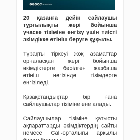
20 қазанға дейін сайлаушы
тұрғылықты жері бойынша
учаске тізіміне енгізу үшін тиісті
әкімдікке өтініш беруге құқылы.
Тұрақты тіркеуі жоқ азаматтар
орналасқан жері бойынша
әкімдіктерге берілген жазбаша
өтініш негізінде тізімдерге
енгізіледі.
Қазақстандықтар бір ғана
сайлаушылар тізіміне ене алады.
Сайлаушылар тізіміне қатысты
ақпараттарды әкімдіктердің сайты
немесе Call-орталығы арқылы