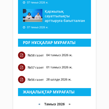
07 тамыз 2026 ж.
Қаржылық
сауаттылықты
арттыруға бағытталған
07 тамыз 2026 ж.
PDF НҰСҚАЛАР МҰРАҒАТЫ
04 тамыз 2026 ж.
№58 газет
01 тамыз 2026 ж.
№57 газет
28 шілде 2026 ж.
№56 газет
ЖАҢАЛЫҚТАР МҰРАҒАТЫ
«
Тамыз 2026 »