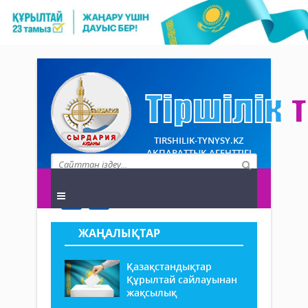
TIRSHILIK-TYNYSY.KZ
АҚПАРАТТЫҚ АГЕНТТІГІ
ЖАҢАЛЫҚТАР
Қазақстандықтар
Құрылтай сайлауынан
жақсылық