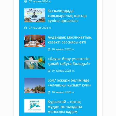
07 тамыз 2026 ж.
Қызылордада
халықаралық жастар
күніне арналған
07 тамыз 2026 ж.
Аудандық мәслихаттың
кезекті сессиясы өтті
07 тамыз 2026 ж.
«Дауыс беру учаскесін
қалай табуға болады?»
07 тамыз 2026 ж.
5547 әскери бөлімінде
«Алғашқы қызмет күні»
07 тамыз 2026 ж.
Құрылтай – ортақ
мүдде жолындағы
маңызды қадам