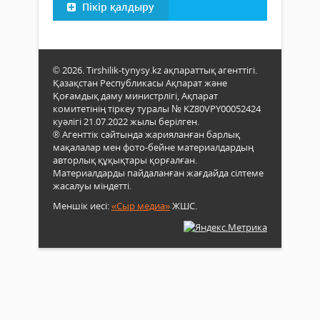
Пікір қалдыру
© 2026. Tirshilik-tynysy.kz ақпараттық агенттігі.
Қазақстан Республикасы Ақпарат және
Қоғамдық даму министрлігі, Ақпарат
комитетінің тіркеу туралы № KZ80VPY00052424
куәлігі 21.07.2022 жылы берілген.
® Агенттік сайтында жарияланған барлық
мақалалар мен фото-бейне материалдардың
авторлық құқықтары қорғалған.
Материалдарды пайдаланған жағдайда сілтеме
жасалуы міндетті.
Меншік иесі:
«Сыр медиа»
ЖШС.