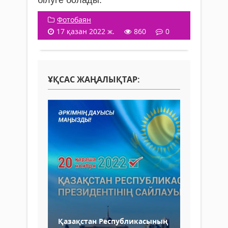
білуге болады.
Фотобаян
17 қазан 2022 ж.
860
0
ҰҚСАС ЖАҢАЛЫҚТАР:
Қазақстан Республикасының