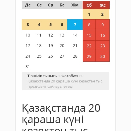
Дс
Сс
Ср
Бс
Жм
Сб
Жс
1
2
3
4
5
6
7
8
9
10
11
12
13
14
15
16
17
18
19
20
21
22
23
24
25
26
27
28
29
30
31
Тіршілік тынысы
»
Фотобаян
»
Қазақстанда 20 қараша күні кезектен тыс
президент сайлауы өтеді
Қазақстанда 20
қараша күні
кезектен тыс