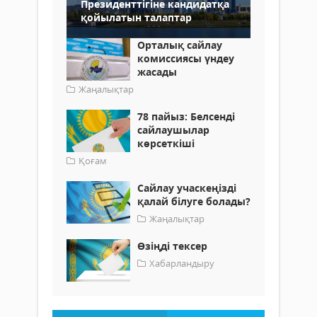
Президенттігіне кандидатқа
қойылатын талаптар
Орталық сайлау
комиссиясы үндеу
жасады
Жаңалықтар
78 пайыз: Белсенді
сайлаушылар
көрсеткіші
Қоғам
Сайлау учаскеңізді
қалай білуге болады?
Жаңалықтар
Өзіңді тексер
Хабарландыру