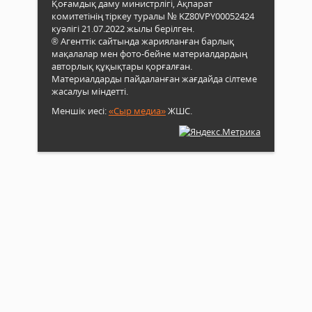
Қоғамдық даму министрлігі, Ақпарат
комитетінің тіркеу туралы № KZ80VPY00052424
куәлігі 21.07.2022 жылы берілген.
® Агенттік сайтында жарияланған барлық
мақалалар мен фото-бейне материалдардың
авторлық құқықтары қорғалған.
Материалдарды пайдаланған жағдайда сілтеме
жасалуы міндетті.
Меншік иесі:
«Сыр медиа»
ЖШС.