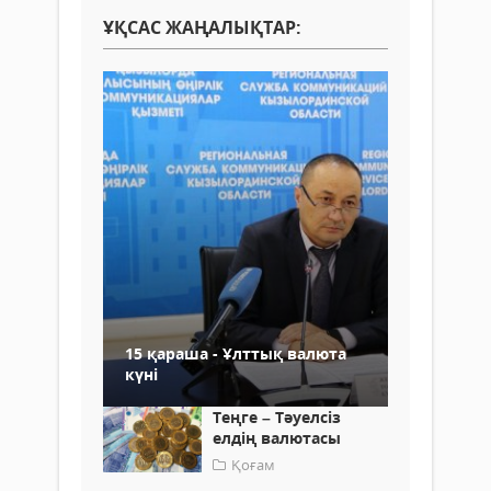
ҰҚСАС ЖАҢАЛЫҚТАР:
15 қараша - Ұлттық валюта
күні
Теңге – Тәуелсіз
елдің валютасы
Қоғам