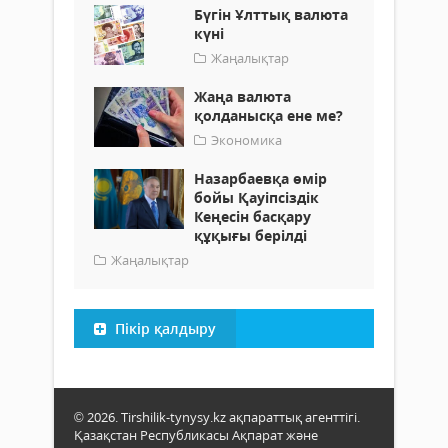
Бүгін Ұлттық валюта
күні
Жаңалықтар
Жаңа валюта
қолданысқа ене ме?
Экономика
Назарбаевқа өмір
бойы Қауіпсіздік
Кеңесін басқару
құқығы берілді
Жаңалықтар
Пікір қалдыру
© 2026. Tirshilik-tynysy.kz ақпараттық агенттігі.
Қазақстан Республикасы Ақпарат және