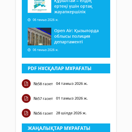
Құрылтай – елдің
ертеңі үшін ортақ
жауапкершілік
06 тамыз 2026 ж.
Open Air: Қызылорда
облысы полиция
департаменті
06 тамыз 2026 ж.
PDF НҰСҚАЛАР МҰРАҒАТЫ
04 тамыз 2026 ж.
№58 газет
01 тамыз 2026 ж.
№57 газет
28 шілде 2026 ж.
№56 газет
ЖАҢАЛЫҚТАР МҰРАҒАТЫ