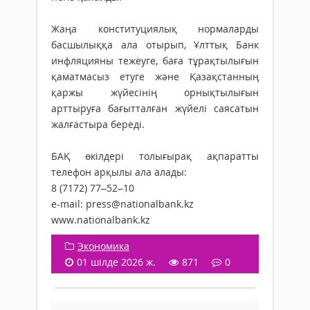
Жаңа конституциялық нормаларды
басшылыққа ала отырып, Ұлттық Банк
инфляцияны тежеуге, баға тұрақтылығын
қаматмасыз етуге және Қазақстанның
қаржы жүйесінің орнықтылығын
арттыруға бағытталған жүйелі саясатын
жалғастыра береді.
БАҚ өкілдері толығырақ ақпаратты
телефон арқылы ала алады:
8 (7172) 77–52–10
e-mail: press@nationalbank.kz
www.nationalbank.kz
Экономика
01 шілде 2026 ж.
871
0