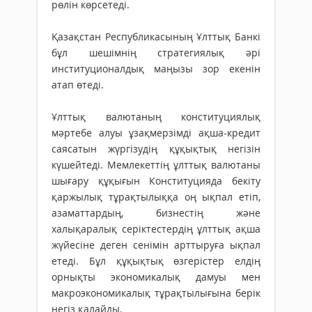
рөлін көрсетеді.
Қазақстан Республикасының Ұлттық Банкі
бұл шешімнің стратегиялық әрі
институционалдық маңызы зор екенін
атап өтеді.
Ұлттық валютаның конституциялық
мәртебе алуы ұзақмерзімді ақша-кредит
саясатын жүргізудің құқықтық негізін
күшейтеді. Мемлекеттің ұлттық валютаны
шығару құқығын Конституцияда бекіту
қаржылық тұрақтылыққа оң ықпал етіп,
азаматтардың, бизнестің және
халықаралық серіктестердің ұлттық ақша
жүйесіне деген сенімін арттыруға ықпал
етеді. Бұл құқықтық өзгерістер елдің
орнықты экономикалық дамуы мен
макроэкономикалық тұрақтылығына берік
негіз қалайды.