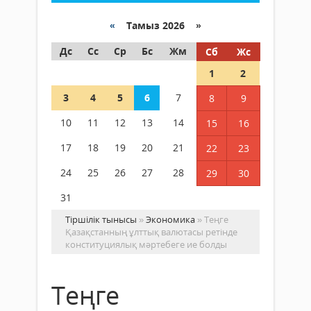
«
Тамыз 2026 »
Дс
Сс
Ср
Бс
Жм
Сб
Жс
1
2
3
4
5
6
7
8
9
10
11
12
13
14
15
16
17
18
19
20
21
22
23
24
25
26
27
28
29
30
31
Тіршілік тынысы
»
Экономика
» Теңге
Қазақстанның ұлттық валютасы ретінде
конституциялық мәртебеге ие болды
Теңге