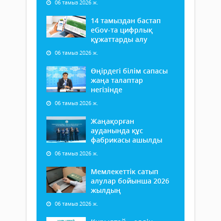
06 тамыз 2026 ж.
14 тамыздан бастап
еGov-та цифрлық
құжаттарды алу
06 тамыз 2026 ж.
Өңірдегі білім сапасы
жаңа талаптар
негізінде
06 тамыз 2026 ж.
Жаңақорған
ауданында құс
фабрикасы ашылды
06 тамыз 2026 ж.
Мемлекеттік сатып
алулар бойынша 2026
жылдың
06 тамыз 2026 ж.