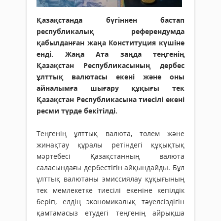
Қазақстанда бүгіннен бастап
республикалық референдумда
қабылданған жаңа Конституция күшіне
енді. Жаңа Ата заңда теңгенің
Қазақстан Республикасының дербес
ұлттық валютасы екені және оны
айналымға шығару құқығы тек
Қазақстан Республикасына тиесілі екені
ресми түрде бекітілді.
Теңгенің ұлттық валюта, төлем және
жинақтау құралы ретіндегі құқықтық
мәртебесі Қазақстанның валюта
саласындағы дербестігін айқындайды. Бұл
ұлттық валютаны эмиссиялау құқығының
тек мемлекетке тиесілі екеніне кепілдік
беріп, елдің экономикалық тәуелсіздігін
қамтамасыз етудегі теңгенің айрықша