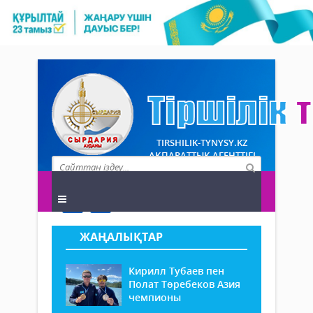
TIRSHILIK-TYNYSY.KZ
АҚПАРАТТЫҚ АГЕНТТІГІ
ЖАҢАЛЫҚТАР
Кирилл Тубаев пен
Полат Төребеков Азия
чемпионы